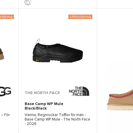
Favorit
Jämföra
Favorit
Jämföra
säljning
Utförsäljning
THE NORTH FACE
Base Camp WP Mule
Black/Black
 – För
Varma, Regnrockar Tofflor för män -
Base Camp WP Mule - The North Face
- 2026