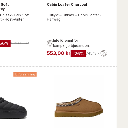
 Soft
Cabin Loafer Charcoal
rey
 Unisex -
Park Soft
Tillflykt – Unisex –
Cabin Loafer -
t
- Höst-Vinter
Hanwag
Inte föremål för
-66%
1 757,83 kr
kampanjerbjudanden.
553,00 kr
-26%
745,13 kr
Favorit
Jämföra
Utförsäljning