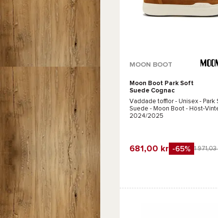
MOON BOOT
Moon Boot Park Soft
Suede Cognac
Vaddade tofflor - Unisex -
Park 
Suede - Moon Boot
- Höst-Vint
2024/2025
681,00 kr
-65%
1 971,03
Favorit
Jämföra