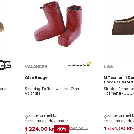
Tillgängliga färge
VALANDRE
UGG
Olan Rouge
M Tasman II Du
Brun
Cocoa / Dusted
bruk -
Shipping Tofflor - Unisex -
Olan -
Skodon för herra
Valandré
Tasman II - UGG
Inte föremål för
Inte föremål f
kampanjerbjudanden.
kampanjerbj
1 491,00 kr
1 224,00 kr
-10%
1 363,00 kr