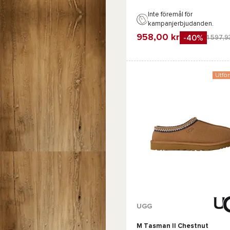
Inte föremål för
kampanjerbjudanden.
958,00 kr
-40%
1 597,9
Favorit
Jämföra
Utför
Tillgängliga färger :
UGG
M Tasman II Chestnut