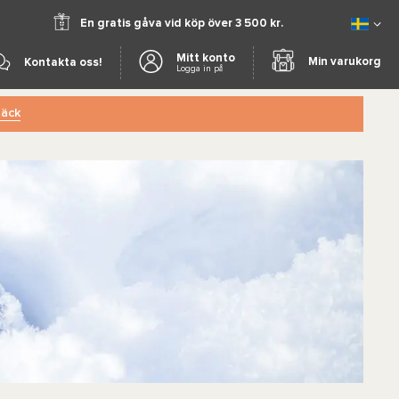
En gratis gåva vid köp över 3 500 kr.
Mitt konto
Min varukorg
Kontakta oss!
Logga in på
äck