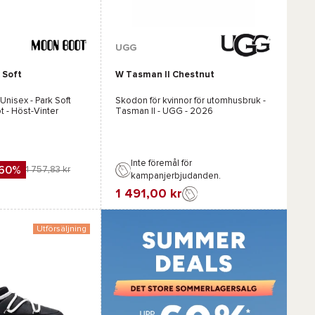
r :
Tillgängliga färger :
UGG
 Soft
W Tasman II Chestnut
Brun
Beige
 Unisex -
Park Soft
Skodon för kvinnor för utomhusbruk -
t
- Höst-Vinter
Tasman II - UGG
- 2026
Inte föremål för
-60%
1 757,83 kr
kampanjerbjudanden.
1 491,00 kr
Favorit
Jämföra
Utförsäljning