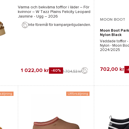
Varma och bekväma tofflor i läder – För
kvinnor –
W Tazz Plains Felicity Leopard
Jasmine - Ugg
– 2026
Tillgängliga färge
MOON BOOT
Inte föremål för kampanjerbjudanden.
Moon Boot Park
Grå
Nylon Black
Vaddade tofflor -
Nylon - Moon Boo
2024/2025
702,00 kr
1 022,00 kr
-40%
1 704,53 kr
Favorit
Jämföra
säljning
Utförsäljning