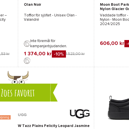
Olan Noir
Moon Boot Park
Svart
Nylon Glacier G
der –
Tofflor för sjöfart - Unisex
Olan -
Vaddade tofflor -
city
Valandré
Nylon - Moon Boo
6
2024/2025
Inte föremål för
606,00 kr
kampanjerbjudanden.
Favorit
1 374,00 kr
-10%
,53 kr
1 523,00 kr
Jämföra
Favorit
Jämföra
Zoes favorit
UGG
ljning
W Tazz Plains Felicity Leopard Jasmine