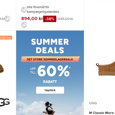
Inte föremål för
kampanjerbjudanden.
F
Jämföra
894,00 kr
-38%
3 kr
1 449,00 kr
Favorit
Jämföra
säljning
UGG
M Classic Micro