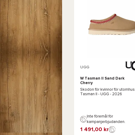
Tillgängliga färger :
UGG
W Tasman II Sand Dark
Brun
Brun
Cherry
Skodon för kvinnor för utomhus
Tasman II - UGG
- 2026
Inte föremål för
kampanjerbjudanden.
1 491,00 kr