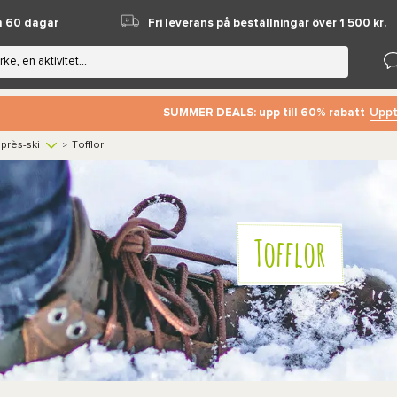
m 60 dagar
Fri leverans på beställningar över 1 500 kr.
Uppt
SUMMER DEALS: upp till 60% rabatt
près-ski
Tofflor
>
Tofflor