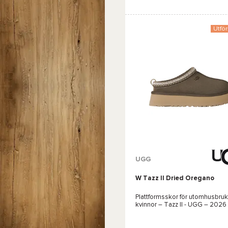
Favorit
Jämföra
Utför
Tillgängliga färger :
UGG
W Tazz II Dried Oregano
Brun
Brun
Beige
Plattformsskor för utomhusbruk
kvinnor –
Tazz II - UGG
– 2026