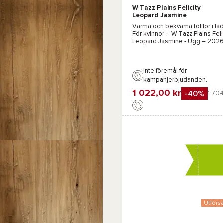
W Tazz Plains Felicity
Leopard Jasmine
Varma och bekväma tofflor i lä
För kvinnor –
W Tazz Plains Feli
Leopard Jasmine - Ugg
– 202
Inte föremål för
kampanjerbjudanden.
1 022,00 kr
-40%
1 704
Favorit
Jämföra
Utförsä