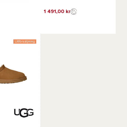
1 491,00 kr
avorit
Utförsäljning