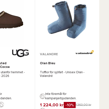
r :
VALANDRE
sted
Olan Bleu
 Cocoa
r utanför hemmet -
Tofflor för sjöfart - Unisex
Olan -
- 2026
Valandré
ör
Inte föremål för
udanden.
kampanjerbjudanden.
1 224,00 kr
-10%
1 363,00 kr