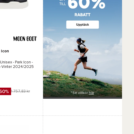
r :
 Icon
 Unisex -
Park Icon -
t-Vinter 2024/2025
-60%
1 757,83 kr
*Se villkor
här