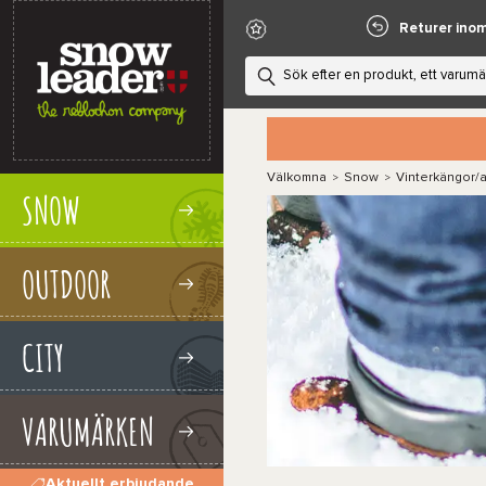
Returer ino
Välkomna
Snow
Vinterkängor/a
>
>
SNOW
OUTDOOR
CITY
VARUMÄRKEN
Aktuellt erbjudande