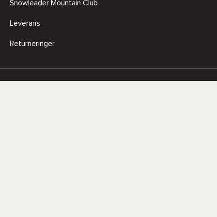
Snowleader Mountain Club
Leverans
Returneringer
Säker betalning
Leveransmetoder
Colissimo
DPD
DHL
Chronopost