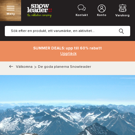
Meny
Kontakt
Konto
Varukorg
SUMMER DEALS: upp till 60% rabatt
Upptäck
Välkomna
>
De goda planerna Snowleader