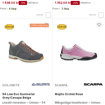
1 438,00 kr
1 352,00 kr
1 597,00 kr
1 693,00 kr
-10%
-20%
Finns i
4 färg
Finns i
7 färg
JÄMFÖRA
JÄMFÖRA
Utförsäljning
DOLOMITE
SCARPA
54 Low Evo Gunmetal
Mojito Orchid Rose
Grey/Canapa Beige
Livsstil-/reseskor – Unisex –
54
Mångsidiga livsstilsskor – Unisex