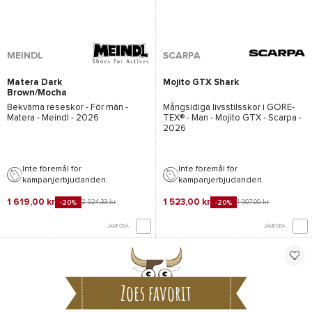
MEINDL
SCARPA
Matera Dark
Mojito GTX Shark
Brown/Mocha
Bekväma reseskor - För män -
Mångsidiga livsstilsskor i
GORE-
Matera - Meindl
- 2026
TEX®
- Man -
Mojito GTX - Scarpa
-
2026
Inte föremål för
Inte föremål för
kampanjerbjudanden.
kampanjerbjudanden.
1 619,00 kr
1 523,00 kr
2 024,33 kr
1 907,00 kr
-20%
-20%
JÄMFÖRA
JÄMFÖRA
Zoes favorit