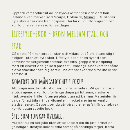
Upptäck vårt sortiment av lifestyle-skor för herr och dam från
ledande varumärken som Scarpa, Dolomite,
Meindl
... Du slipper
byta skor efter dina träningspass! Här får du outdoor-grepp och
komfort i en stilren sko för vardagen.
Lifestyle-skor - bron mellan fjäll och
stad
Gå direkt från kontoret till stan och vidare ut på en lättare stig i
helgen - utan att byta skor. Lifestyle-skon är en hybrid som
kombinerar bergsvarumärkenas expertis, grepp och dämpning
med en diskret design som passar till vardags. Sneakers för både
aktiva stadsbor och dig som vill ha ett par skor redo för uteliv när
som helst.
Komfort och mångsidighet i fokus
Allt börjar med konstruktionen. En mellansula i EVA ger lätt och
stötdämpande komfort för långa dagar på fötterna, medan en
mjuk ovandel håller foten på plats utan att klämma. Materialen är
valda för att tåla många kilometer - mycket mer än en vanlig
stadssneaker. Oavsett om du går på stig eller asfalt får du teknisk
komfort utan sportig look.
Stil som funkar överallt
Hur bär du en bergsko utan att se ut som om du just lämnat en
fjällstuga? Lifestyle-modellerna satsar på naturliga färger, matta