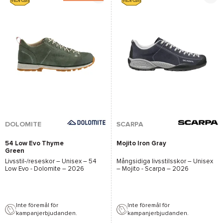
*Se villkor
här
DOLOMITE
SCARPA
54 Low Evo Thyme
Mojito Iron Gray
Green
Livsstil-/reseskor – Unisex –
54
Mångsidiga livsstilsskor – Unisex
Low Evo - Dolomite
– 2026
–
Mojito - Scarpa
– 2026
Inte föremål för
Inte föremål för
kampanjerbjudanden.
kampanjerbjudanden.