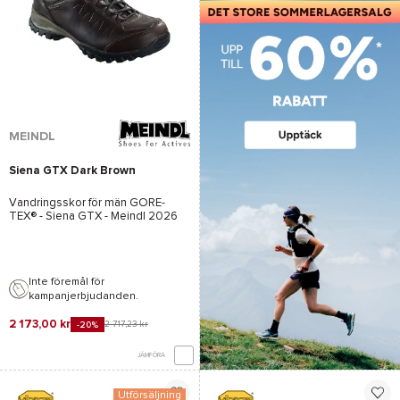
MEINDL
Siena GTX Dark Brown
Vandringsskor för män
GORE-
TEX®
-
Siena GTX - Meindl
2026
Inte föremål för
kampanjerbjudanden.
2 173,00 kr
2 717,23 kr
-20%
JÄMFÖRA
Utförsäljning