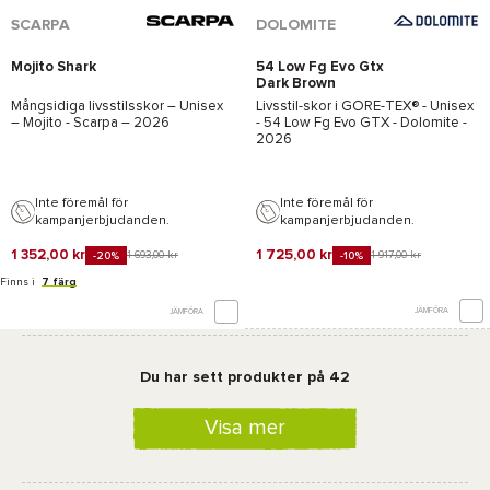
SCARPA
DOLOMITE
Mojito Shark
54 Low Fg Evo Gtx
Dark Brown
Mångsidiga livsstilsskor – Unisex
Livsstil-skor i
GORE-TEX®
- Unisex
–
Mojito - Scarpa
– 2026
-
54 Low Fg Evo GTX - Dolomite
-
2026
Inte föremål för
Inte föremål för
kampanjerbjudanden.
kampanjerbjudanden.
1 352,00 kr
1 725,00 kr
1 693,00 kr
1 917,00 kr
-20%
-10%
Finns i
7 färg
JÄMFÖRA
JÄMFÖRA
Du har sett produkter på 42
Visa mer