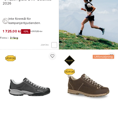
2026
Inte föremål för
kampanjerbjudanden.
1 725,00 kr
1 917,00 kr
-10%
Finns i
3 färg
JÄMFÖRA
Utförsäljning
*Se villkor
här