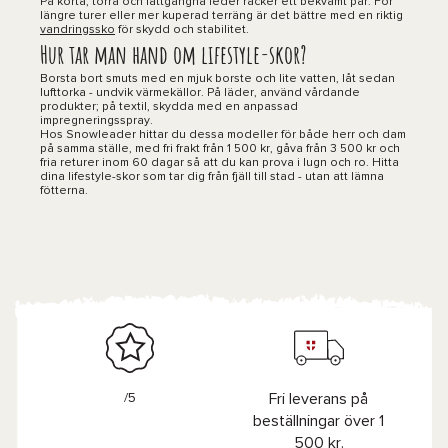
På korta, torra och lättgångna leder räcker ett bekvämt par. För
längre turer eller mer kuperad terräng är det bättre med en riktig
vandringssko
för skydd och stabilitet.
Hur tar man hand om lifestyle-skor?
Borsta bort smuts med en mjuk borste och lite vatten, låt sedan
lufttorka - undvik värmekällor. På läder, använd vårdande
produkter; på textil, skydda med en anpassad
impregneringsspray.
Hos Snowleader hittar du dessa modeller för både herr och dam
på samma ställe, med fri frakt från 1 500 kr, gåva från 3 500 kr och
fria returer inom 60 dagar så att du kan prova i lugn och ro. Hitta
dina lifestyle-skor som tar dig från fjäll till stad - utan att lämna
fötterna.
/5
Fri leverans på
beställningar över 1
500 kr.