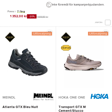
Inte föremål för kampanjerbjudanden.
Finns i
7 färg
1 352,00 kr
-20%
1 693,00 kr
JÄMFÖRA
Utförsäljning
Utförsäljning
MEINDL
HOKA ONE ONE
Atlanta GTX Bleu Nuit
Transport GTX M
Cement/Stucco