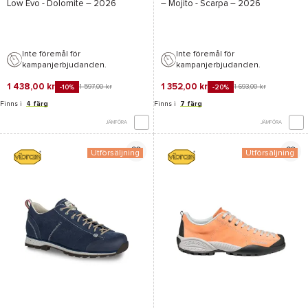
Low Evo - Dolomite
– 2026
–
Mojito - Scarpa
– 2026
Inte föremål för
Inte föremål för
kampanjerbjudanden.
kampanjerbjudanden.
1 438,00 kr
1 352,00 kr
1 597,00 kr
1 693,00 kr
-10%
-20%
Finns i
4 färg
Finns i
7 färg
JÄMFÖRA
JÄMFÖRA
Utförsäljning
Utförsäljning