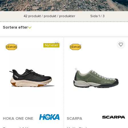
42
produkt / produkt / produkter
Sida 1 / 3
Se fler
Varumärke
Pris
Storlek
Marknadsföringsgrad
filter
Sortera efter
Nyheter
HOKA ONE ONE
SCARPA