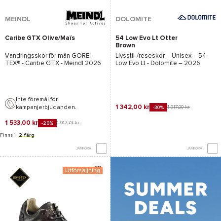
MEINDL
DOLOMITE
Caribe GTX Olive/Maïs
54 Low Evo Lt Otter
Brown
Vandringsskor för män
GORE-
Livsstil-/reseskor – Unisex –
54
TEX®
-
Caribe GTX - Meindl
2026
Low Evo Lt - Dolomite
– 2026
Inte föremål för
1 342,00 kr
kampanjerbjudanden.
1 917,00 kr
-30%
1 533,00 kr
1 917,73 kr
-20%
Finns i
2 färg
JÄMFÖRA
JÄMFÖRA
Utförsäljning