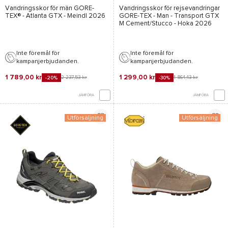
Vandringsskor för män
GORE-
Vandringsskor för rejsevandringar
TEX®
-
Atlanta GTX - Meindl
2026
GORE-TEX
- Man -
Transport GTX
M Cement/Stucco - Hoka
2026
Inte föremål för
Inte föremål för
kampanjerbjudanden.
kampanjerbjudanden.
1 789,00 kr
1 299,00 kr
2 237,53 kr
1 864,43 kr
-20%
-30%
JÄMFÖRA
JÄMFÖRA
Utförsäljning
Utförsäljning