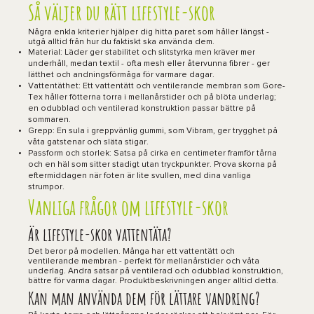
Så väljer du rätt lifestyle-skor
Några enkla kriterier hjälper dig hitta paret som håller längst -
utgå alltid från hur du faktiskt ska använda dem.
Material: Läder ger stabilitet och slitstyrka men kräver mer
underhåll, medan textil - ofta mesh eller återvunna fibrer - ger
lätthet och andningsförmåga för varmare dagar.
Vattentäthet: Ett vattentätt och ventilerande membran som Gore-
Tex håller fötterna torra i mellanårstider och på blöta underlag;
en odubblad och ventilerad konstruktion passar bättre på
sommaren.
Grepp: En sula i greppvänlig gummi, som Vibram, ger trygghet på
våta gatstenar och släta stigar.
Passform och storlek: Satsa på cirka en centimeter framför tårna
och en häl som sitter stadigt utan tryckpunkter. Prova skorna på
eftermiddagen när foten är lite svullen, med dina vanliga
strumpor.
Vanliga frågor om lifestyle-skor
Är lifestyle-skor vattentäta?
Det beror på modellen. Många har ett vattentätt och
ventilerande membran - perfekt för mellanårstider och våta
underlag. Andra satsar på ventilerad och odubblad konstruktion,
bättre för varma dagar. Produktbeskrivningen anger alltid detta.
Kan man använda dem för lättare vandring?