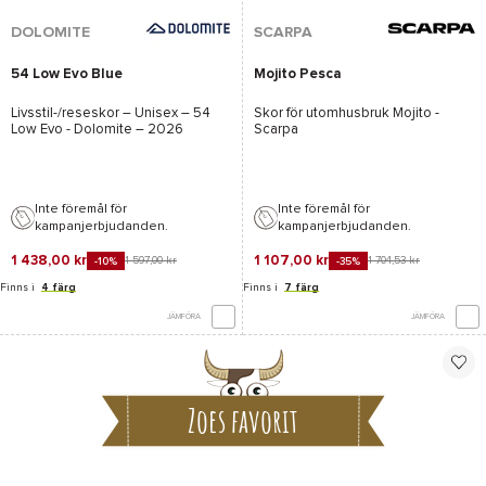
DOLOMITE
SCARPA
54 Low Evo Blue
Mojito Pesca
Livsstil-/reseskor – Unisex –
54
Skor för utomhusbruk
Mojito -
Low Evo - Dolomite
– 2026
Scarpa
Inte föremål för
Inte föremål för
kampanjerbjudanden.
kampanjerbjudanden.
1 438,00 kr
1 107,00 kr
1 597,00 kr
1 704,53 kr
-10%
-35%
Finns i
4 färg
Finns i
7 färg
JÄMFÖRA
JÄMFÖRA
Zoes favorit