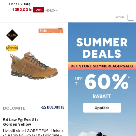
Finns i
7 färg
1 352,00 kr
-20%
1 693,00 kr
JÄMFÖRA
Utförsäljning
DOLOMITE
54 Low Fg Evo Gtx
Golden Yellow
Livsstil-skor i
GORE-TEX®
- Unisex
-
54 Low Fg Evo GTX - Dolomite
-