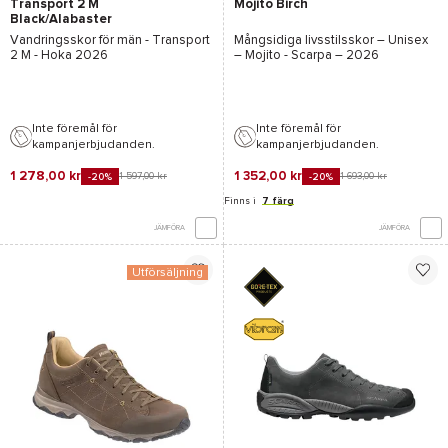
Transport 2 M
Mojito Birch
Black/Alabaster
Vandringsskor för män -
Transport
Mångsidiga livsstilsskor – Unisex
2 M - Hoka
2026
–
Mojito - Scarpa
– 2026
Inte föremål för
Inte föremål för
kampanjerbjudanden.
kampanjerbjudanden.
1 278,00 kr
1 352,00 kr
1 597,00 kr
1 693,00 kr
-20%
-20%
Finns i
7 färg
JÄMFÖRA
JÄMFÖRA
Utförsäljning