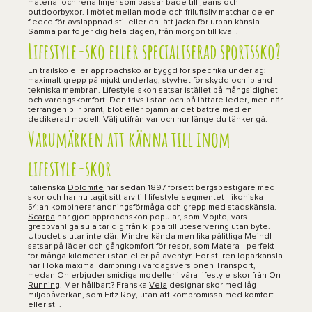
material och rena linjer som passar både till jeans och
outdoorbyxor. I mötet mellan mode och friluftsliv matchar de en
fleece för avslappnad stil eller en lätt jacka för urban känsla.
Samma par följer dig hela dagen, från morgon till kväll.
Lifestyle-sko eller specialiserad sportssko?
En trailsko eller approachsko är byggd för specifika underlag:
maximalt grepp på mjukt underlag, styvhet för skydd och ibland
tekniska membran. Lifestyle-skon satsar istället på mångsidighet
och vardagskomfort. Den trivs i stan och på lättare leder, men när
terrängen blir brant, blöt eller ojämn är det bättre med en
dedikerad modell. Välj utifrån var och hur länge du tänker gå.
Varumärken att känna till inom
lifestyle-skor
Italienska
Dolomite
har sedan 1897 försett bergsbestigare med
skor och har nu tagit sitt arv till lifestyle-segmentet - ikoniska
54:an kombinerar andningsförmåga och grepp med stadskänsla.
Scarpa
har gjort approachskon populär, som Mojito, vars
greppvänliga sula tar dig från klippa till uteservering utan byte.
Utbudet slutar inte där. Mindre kända men lika pålitliga Meindl
satsar på läder och gångkomfort för resor, som Matera - perfekt
för många kilometer i stan eller på äventyr. För stilren löparkänsla
har Hoka maximal dämpning i vardagsversionen Transport,
medan On erbjuder smidiga modeller i våra
lifestyle-skor från On
Running
. Mer hållbart? Franska
Veja
designar skor med låg
miljöpåverkan, som Fitz Roy, utan att kompromissa med komfort
eller stil.