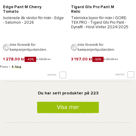
Edge Pant M Cherry
Tigard Gtx Pro Pant M
Tomato
Relic
Isolerade åk skidor för män -
Edge
Tekniska byxor för män i
GORE-
- Salomon
- 2026
TEX PRO
-
Tigard Gtx Pro Pant -
Dynafit
- Höst-Vinter 2024/2025
Inte föremål för
Inte föremål för
kampanjerbjudanden.
kampanjerbjudanden.
1 278,00 kr
3 197,00 kr
2 130,00 kr
6 394,00 kr
-40%
-50%
Finns i
4 färg
JÄMFÖRA
JÄMFÖRA
Du har sett produkter på 223
Visa mer