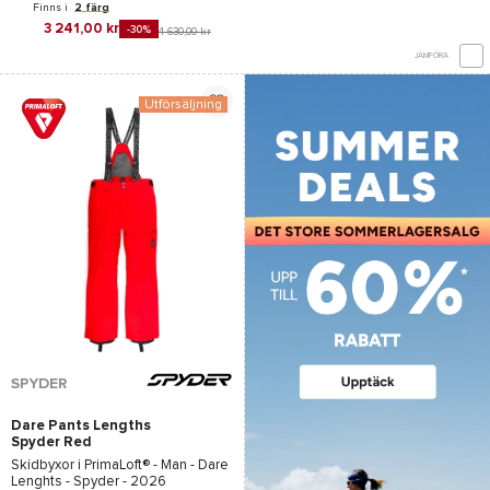
Finns i
2 färg
3 241,00 kr
-30%
4 630,00 kr
JÄMFÖRA
Utförsäljning
SPYDER
Dare Pants Lengths
Spyder Red
Skidbyxor i
PrimaLoft®
- Man -
Dare
Lenghts - Spyder
- 2026