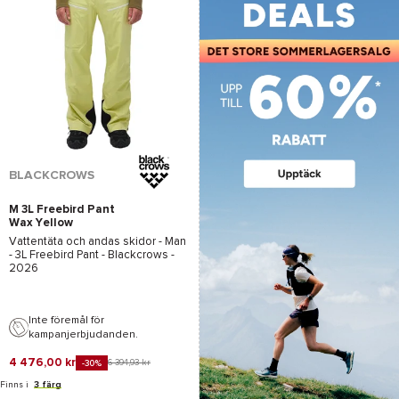
BLACKCROWS
M 3L Freebird Pant
Wax Yellow
Vattentäta och andas skidor - Man
-
3L Freebird Pant - Blackcrows
-
2026
Inte föremål för
kampanjerbjudanden.
4 476,00 kr
6 394,93 kr
-30%
Finns i
3 färg