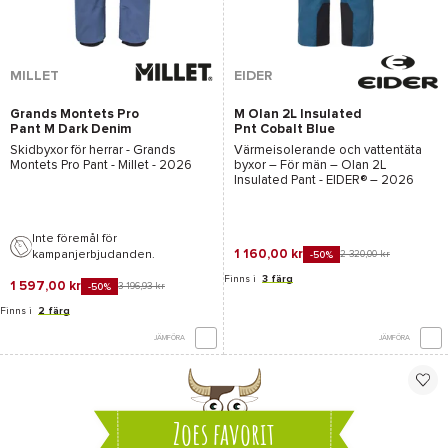
MILLET
EIDER
Grands Montets Pro
M Olan 2L Insulated
Pant M Dark Denim
Pnt Cobalt Blue
Skidbyxor för herrar -
Grands
Värmeisolerande och vattentäta
Montets Pro Pant - Millet
- 2026
byxor – För män –
Olan 2L
Insulated Pant - EIDER®
– 2026
Inte föremål för
1 160,00 kr
kampanjerbjudanden.
2 320,00 kr
-50%
Finns i
3 färg
1 597,00 kr
3 196,93 kr
-50%
Finns i
2 färg
JÄMFÖRA
JÄMFÖRA
Zoes favorit