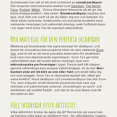
Snowleader har valt ut ett stort sortiment av
snowboardbyxor
från ledande internationella märken som
Salomon
,
The North
Face
,
Protest
,
Millet
... Dessa tillverkare fokuserar på att ge dig
bästa möjliga komfort i alla väder.
Snowboardbyxor
skyddar mot
kyla, vind, fukt och svett så att du håller dig torr och bekväm. Du
hittar både isolerade, funktionella och prisvärda modeller med
värmande innerlager och vattentätt yttertyg, samt Softshell-byxor
i tre lager med Gore-Tex för maximal vattentäthet.
Nya material för den perfekta skidbyxan
Märkena på Snowleader har egna koncept för skidbyxor, och
bland de innovativa teknologierna hittar du den välkända
Gore
Tex
, som är ett av de mest populära materialen för skidkläder
tack vare sina imponerande egenskaper. Gore Tex ger total
vattentäthet utan att huden känns instängd, tack vare
mikroskopiska perforeringar
i tyget. Dessa små hål släpper
igenom vattenånga men stoppar vattendroppar, så du kan
åka i
backen utan att bli blöt av snö eller fukt
och ändå hålla dig
torr inuti plagget. Gore Tex är dessutom mycket lätt, vilket ger
extra komfort. Vissa skidbyxor och snowboardbyxor har inte Gore
Tex, men erbjuder ändå liknande prestanda tack vare nya
tekniska och patenterade material. Utvecklingen av sport- och
skidkläder går snabbt framåt - och det är du som åkare som får
dra nytta av det.
Välj skidbyxor efter aktivitet
Vilka aktiviteter brukar du ägna dig åt? Beroende på svaret kan
du behöva olika typer av skidbyxor herr - för utförsåkning, topptur