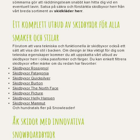
sömmarna gör att räddningsteam snabbt kan hitta dig vid en
eventuell lavin. Satsa på säkra och förstärkta skidbyxor herr från
vårt breda sortiment av
skidkläder herr
.
Ett komplett utbud av skidbyxor för alla
smaker och stilar
Förutom att vara tekniska och funktionella är skidbyxor också ett
sätt att visa din stil i backen. Om design är lika viktigt för dig som
tekniska egenskaper kommer du att uppskatta vårt utbud av
skidbyxor herr i olika passformer och färger. Du kan enkelt filtrera
skidbyxor efter märke om du redan har favoriter:
Skidbyxor Rossignol
Skidbyxor Patagonia
Skidbyxor Quicksilver
Skidbyxor Burton
Skidbyxor The North Face
Skidbyxor Picture
Skidbyxor Helly Hansen
Skidbyxor Mammut
Och hundratals fler på Snowleader!
Åk skidor med innovativa
snowboardbyxor