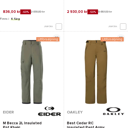
836,00 kr
2 930,00 kr
2 090,00 kr
5 861,93 kr
-60%
-50%
Finns i
4 färg
JÄMFÖRA
JÄMFÖRA
Utförsäljning
Utförsäljning
EIDER
OAKLEY
M Becca 2L Insulated
Best Cedar RC
Pnt Khaki
Insulated Pant Army