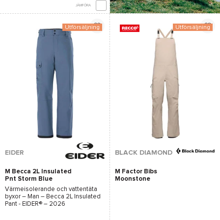
JÄMFÖRA
Utförsäljning
Utförsäljning
*Se villkor
här
EIDER
BLACK DIAMOND
M Becca 2L Insulated
M Factor Bibs
Pnt Storm Blue
Moonstone
Värmeisolerande och vattentäta
byxor – Man –
Becca 2L Insulated
Pant - EIDER®
– 2026