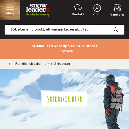
Meny
Kontakt
Konto
Varukorg
SUMMER DEALS: upp till 60% rabatt
Upptäck
Funktionskläder herr
>
Skidbyxor
Skidbyxor herr