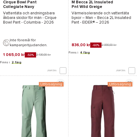
Cirque Bowl Pant
M Becca 2L Insulated
Collegiate Navy
Pnt Wild Greige
Vattentäta och andningsbara
Värmeisolerande och vattentäta
åkbara skidor för män -
Cirque
byxor – Man –
Becca 2L Insulated
Bowl Pant - Columbia
- 2026
Pant - EIDER®
– 2026
Inte föremål för
836,00 kr
kampanjerbjudanden.
2 090,00 kr
-60%
Finns i
4 färg
1 065,00 kr
2 130,00 kr
-50%
Finns i
2 färg
JÄMFÖRA
JÄMFÖRA
Utförsäljning
Utförsäljning