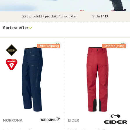
223
produkt / produkt / produkter
Sida 1 / 13
Se fler
Varumärke
Pris
Storlek
Marknadsföringsgrad
filter
Sortera efter
Utförsäljning
Utförsäljning
NORRONA
EIDER