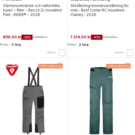
Green
Värmeisolerande och vattentäta
Skidåkning/snowboardåkning för
byxor – Man –
Becca 2L Insulated
män -
Best Cedar RC Insulated -
Pant - EIDER®
– 2026
Oakley
- 2026
836,00 kr
1 214,00 kr
2 090,00 kr
2 024,33 kr
-60%
-40%
Finns i
4 färg
Finns i
2 färg
JÄMFÖRA
JÄMFÖRA
Utförsäljning
Utförsäljning