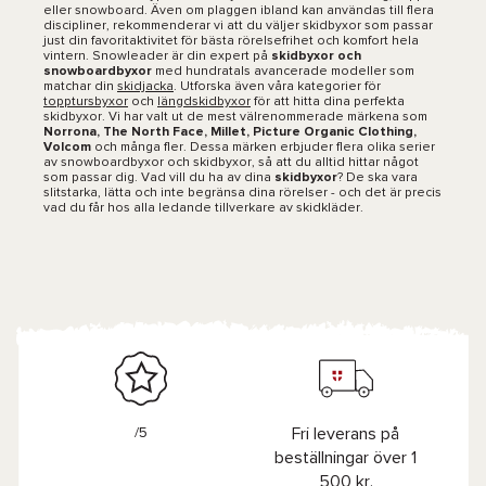
eller snowboard. Även om plaggen ibland kan användas till flera
discipliner, rekommenderar vi att du väljer skidbyxor som passar
just din favoritaktivitet för bästa rörelsefrihet och komfort hela
vintern. Snowleader är din expert på
skidbyxor och
snowboardbyxor
med hundratals avancerade modeller som
matchar din
skidjacka
. Utforska även våra kategorier för
topptursbyxor
och
längdskidbyxor
för att hitta dina perfekta
skidbyxor. Vi har valt ut de mest välrenommerade märkena som
Norrona, The North Face, Millet, Picture Organic Clothing,
Volcom
och många fler. Dessa märken erbjuder flera olika serier
av snowboardbyxor och skidbyxor, så att du alltid hittar något
som passar dig. Vad vill du ha av dina
skidbyxor
? De ska vara
slitstarka, lätta och inte begränsa dina rörelser - och det är precis
vad du får hos alla ledande tillverkare av skidkläder.
/5
Fri leverans på
beställningar över 1
500 kr.