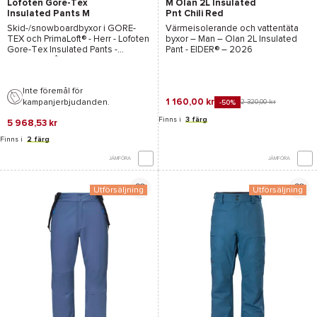
Lofoten Gore-Tex
M Olan 2L Insulated
Insulated Pants M
Pnt Chili Red
Indigo Night
Skid-/snowboardbyxor i
GORE-
Värmeisolerande och vattentäta
TEX
och
PrimaLoft®
- Herr -
Lofoten
byxor – Man –
Olan 2L Insulated
Gore-Tex Insulated Pants -
Pant - EIDER®
– 2026
Norrona
- Vår-Sommar 2025
Inte föremål för
1 160,00 kr
kampanjerbjudanden.
2 320,00 kr
-50%
Finns i
3 färg
5 968,53 kr
Finns i
2 färg
JÄMFÖRA
JÄMFÖRA
Utförsäljning
Utförsäljning