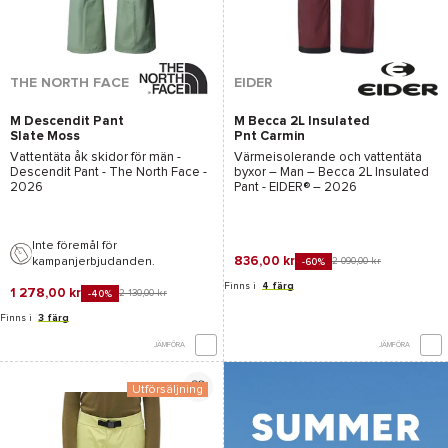
THE NORTH FACE
EIDER
M Descendit Pant
M Becca 2L Insulated
Slate Moss
Pnt Carmin
Vattentäta åk skidor för män -
Värmeisolerande och vattentäta
Descendit Pant - The North Face
-
byxor – Man –
Becca 2L Insulated
2026
Pant - EIDER®
– 2026
Inte föremål för
836,00 kr
kampanjerbjudanden.
2 090,00 kr
-60%
Finns i
4 färg
1 278,00 kr
2 130,00 kr
-40%
Finns i
3 färg
JÄMFÖRA
JÄMFÖRA
Utförsäljning