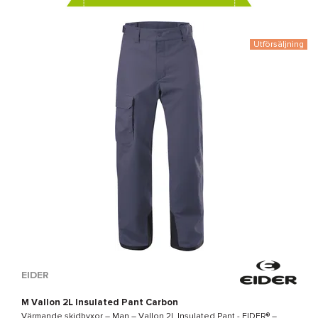
Utförsäljning
EIDER
M Vallon 2L Insulated Pant Carbon
Värmande skidbyxor – Man –
Vallon 2L Insulated Pant - EIDER®
–