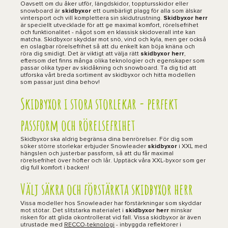
Oavsett om du åker utför, längdskidor, topptursskidor eller
snowboard är
skidbyxor
ett oumbärligt plagg för alla som älskar
vintersport och vill komplettera sin skidutrustning.
Skidbyxor herr
är speciellt utvecklade för att ge maximal komfort, rörelsefrihet
och funktionalitet - något som en klassisk skidoverall inte kan
matcha. Skidbyxor skyddar mot snö, vind och kyla, men ger också
en oslagbar rörelsefrihet så att du enkelt kan böja knäna och
röra dig smidigt. Det är viktigt att välja rätt
skidbyxor herr
,
eftersom det finns många olika teknologier och egenskaper som
passar olika typer av skidåkning och snowboard. Ta dig tid att
utforska vårt breda sortiment av skidbyxor och hitta modellen
som passar just dina behov!
Skidbyxor i stora storlekar - perfekt
passform och rörelsefrihet
Skidbyxor ska aldrig begränsa dina benrörelser. För dig som
söker större storlekar erbjuder Snowleader
skidbyxor
i XXL med
hängslen och justerbar passform, så att du får maximal
rörelsefrihet över höfter och lår. Upptäck våra XXL-byxor som ger
dig full komfort i backen!
Välj säkra och förstärkta skidbyxor herr
Vissa modeller hos Snowleader har förstärkningar som skyddar
mot stötar. Det slitstarka materialet i
skidbyxor herr
minskar
risken för att glida okontrollerat vid fall. Vissa skidbyxor är även
utrustade med
RECCO-teknologi
- inbyggda reflektorer i