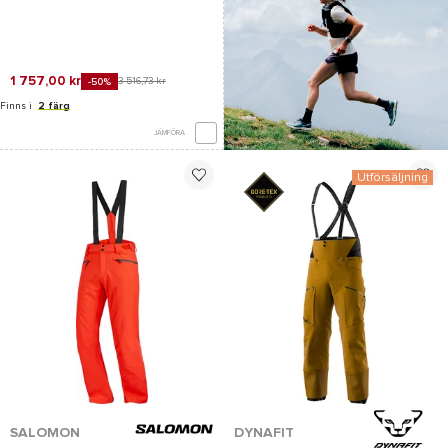
1 757,00 kr
3 516,73 kr
-50%
Finns i
2 färg
JÄMFÖRA
Utförsäljning
*Se villkor
här
SALOMON
DYNAFIT