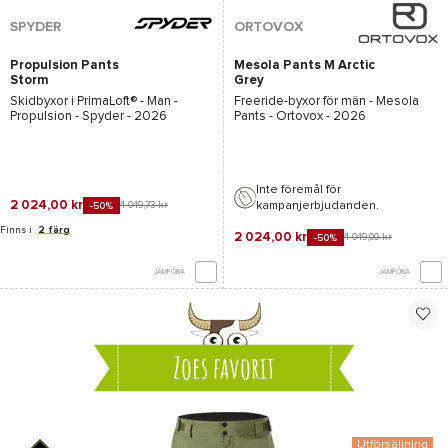
SPYDER
ORTOVOX
Propulsion Pants
Mesola Pants M Arctic
Storm
Grey
Skidbyxor i
PrimaLoft®
- Man -
Freeride-byxor för män -
Mesola
Propulsion - Spyder
- 2026
Pants - Ortovox
- 2026
Inte föremål för
2 024,00 kr
kampanjerbjudanden.
4 049,73 kr
-50%
Finns i
2 färg
2 024,00 kr
4 049,00 kr
-50%
JÄMFÖRA
JÄMFÖRA
Zoes favorit
Utförsäljning