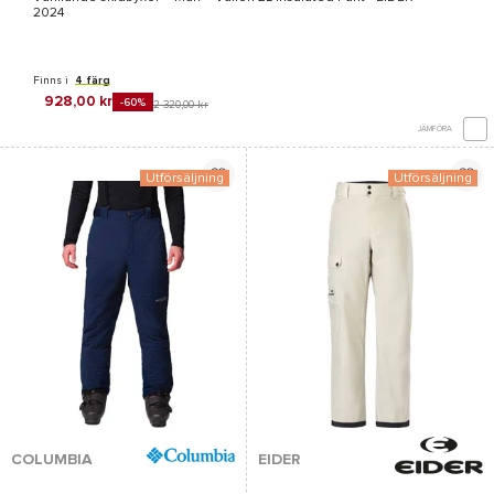
2024
Finns i
4 färg
928,00 kr
-60%
2 320,00 kr
JÄMFÖRA
Utförsäljning
Utförsäljning
COLUMBIA
EIDER