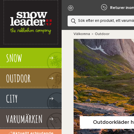
Returer ino
Välkomna
Outdoor
>
SNOW
OUTDOOR
CITY
VARUMÄRKEN
Outdoorkläder h
Aktuellt erbjudande