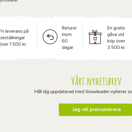
-produkter
Returer
En gratis
Fri leverans på
inom
gåva vid
beställningar
60
köp över
över 1 500 kr.
dagar
3 500 kr.
Vårt nyhetsbrev
Håll dig uppdaterad med Snowleader-nyheter o
Jag vill prenumerera