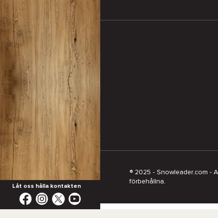
® 2025 - Snowleader.com - All
förbehållna.
Låt oss hålla kontakten
Våra höjdpunkter
Rea
Bl