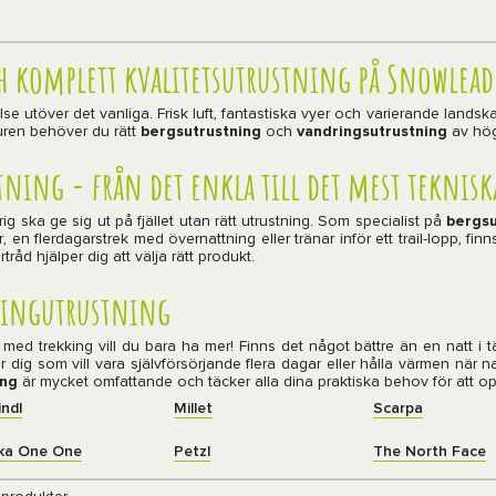
h komplett kvalitetsutrustning på Snowlea
e utöver det vanliga. Frisk luft, fantastiska vyer och varierande landskap 
turen behöver du rätt
bergsutrustning
och
vandringsutrustning
av hög
ning - från det enkla till det mest teknisk
ig ska ge sig ut på fjället utan rätt utrustning. Som specialist på
bergsu
, en flerdagarstrek med övernattning eller tränar inför ett trail-lopp, fin
åd hjälper dig att välja rätt produkt.
kkingutrustning
 med trekking vill du bara ha mer! Finns det något bättre än en natt i
ör dig som vill vara självförsörjande flera dagar eller hålla värmen när na
ing
är mycket omfattande och täcker alla dina praktiska behov för att op
ndl
Millet
Scarpa
ka One One
Petzl
The North Face