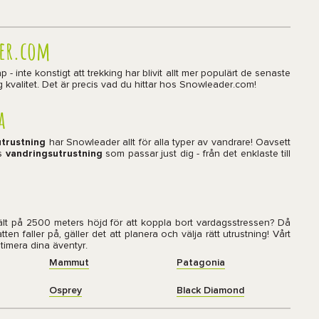
der.com
- inte konstigt att trekking har blivit allt mer populärt de senaste
 kvalitet. Det är precis vad du hittar hos Snowleader.com!
a
trustning
har Snowleader allt för alla typer av vandrare! Oavsett
ns
vandringsutrustning
som passar just dig - från det enklaste till
 tält på 2500 meters höjd för att koppla bort vardagsstressen? Då
tten faller på, gäller det att planera och välja rätt utrustning! Vårt
timera dina äventyr.
Mammut
Patagonia
Osprey
Black Diamond