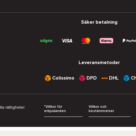
Säker betalning
Leveransmetoder
Colissimo
DPD
DHL
C
*Villkor för
Villkor och
a rättigheter
erbjudanden
bestämmelser
ack Friday
Julklappsidéer