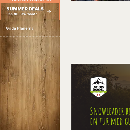
SUMMER DEALS
Upp till 60% rabatt
Goda Planerna
Snowleader bj
en tur med g