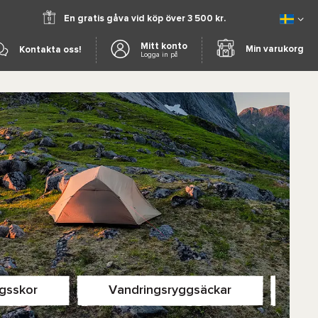
En gratis gåva vid köp över 3 500 kr.
Mitt konto
Min varukorg
Kontakta oss!
Logga in på
gsskor
Vandringsryggsäckar
Tä