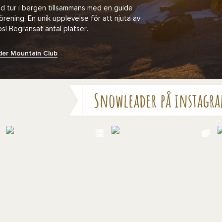
d tur i bergen tillsammans med en guide
rening. En unik upplevelse för att njuta av
! Begränsat antal platser.
er Mountain Club
Snowleader på instagr