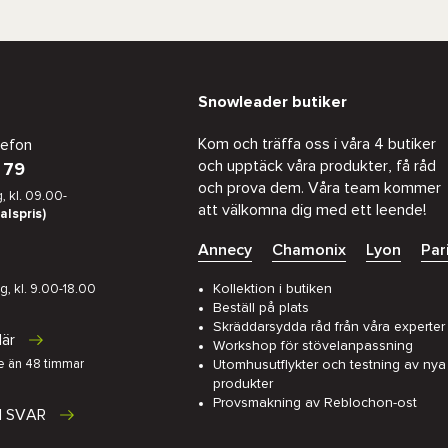
Snowleader butiker
Kom och träffa oss i våra 4 butiker
lefon
och upptäck våra produkter, få råd
 79
och prova dem. Våra team kommer
, kl. 09.00-
att välkomna dig med ett leende!
alspris)
Annecy
Chamonix
Lyon
Par
Kollektion i butiken
g, kl. 9.00-18.00
Beställ på plats
Skräddarsydda råd från våra experter
lär
Workshop för stövelanpassning
e än 48 timmar
Utomhusutflykter och testning av nya
produkter
Provsmakning av Reblochon-ost
H SVAR