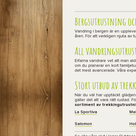
Bergsutrustning oc
Vandring i bergen är en upplevels
åren. För att verkligen njuta av 
All vandringsutrust
Erfarna vandrare vet att man aldr
om du planerar en kort familjetur
det mest avancerade. Våra expertr
Stort utbud av tre
När du väl har upptäckt glädjen
gäller det att vara rätt rustad. F
sortiment av trekkingutrustn
La Sportiva
Mei
Salomon
Ho