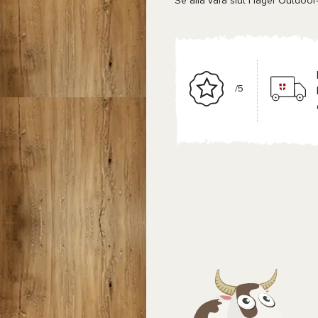
Se alla våra
slut i lager Outdoor
/5