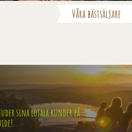
Våra bästsäljare
uder sina lojala kunder på
uide!