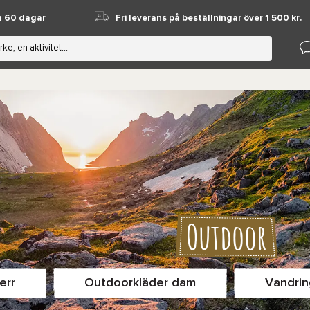
m 60 dagar
Fri leverans på beställningar över 1 500 kr.
Outdoor
err
Outdoorkläder dam
Vandrin