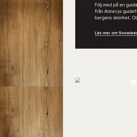
Följ med på en guida
från Annecys guidefö
bergens skönhet. Obs
Läs mer om Snowlead