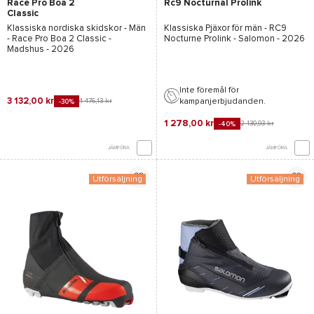
Race Pro Boa 2
Rc9 Nocturnal Prolink
Classic
Klassiska nordiska skidskor - Män
Klassiska Pjäxor för män -
RC9
-
Race Pro Boa 2 Classic -
Nocturne Prolink - Salomon
- 2026
Madshus
- 2026
Inte föremål för
3 132,00 kr
kampanjerbjudanden.
4 476,13 kr
-30%
1 278,00 kr
2 130,93 kr
-40%
JÄMFÖRA
JÄMFÖRA
Utförsäljning
Utförsäljning