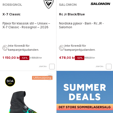
ROSSIGNOL
SALOMON
X-7 Classic
Rc Jr Black/Blue
Pjäxor för klassisk stil – Unisex –
Nordiska pjäxor - Barn -
Rc JR -
X-7 Classic - Rossignol
– 2026
Salomon
Inte föremål för
Inte föremål för
kampanjerbjudanden.
kampanjerbjudanden.
1 150,00 kr
478,00 kr
2 500,00 kr
958,33 kr
-54%
-50%
JÄMFÖRA
JÄMFÖRA
Utförsäljning