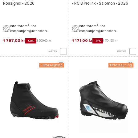
Rossignol
- 2026
-
RC 8 Prolink - Salomon
- 2026
Inte föremål för
Inte föremål för
kampanjerbjudanden.
kampanjerbjudanden.
1 757,00 kr
1 171,00 kr
3 500,00 kr
1 704,53 kr
-50%
-31%
JÄMFÖRA
JÄMFÖRA
Utförsäljning
Utförsäljning