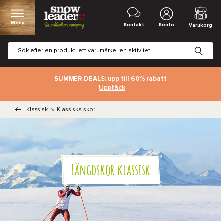
Meny
Kontakt
Konto
Varukorg
SUMMER DEALS: upp till 60% rabatt
Upptäck
Klassisk
>
Klassiska skor
Längdskor klassisk