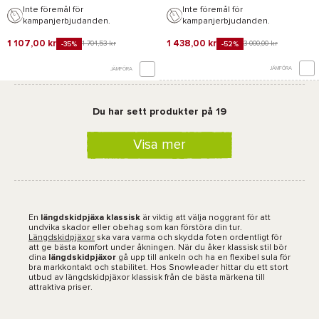
Inte föremål för
Inte föremål för
kampanjerbjudanden.
kampanjerbjudanden.
1 107,00 kr
1 438,00 kr
1 704,53 kr
3 000,00 kr
-35%
-52%
JÄMFÖRA
JÄMFÖRA
Du har sett produkter på 19
Visa mer
En
längdskidpjäxa klassisk
är viktig att välja noggrant för att
undvika skador eller obehag som kan förstöra din tur.
Längdskidpjäxor
ska vara varma och skydda foten ordentligt för
att ge bästa komfort under åkningen. När du åker klassisk stil bör
dina
längdskidpjäxor
gå upp till ankeln och ha en flexibel sula för
bra markkontakt och stabilitet. Hos Snowleader hittar du ett stort
utbud av längdskidpjäxor klassisk från de bästa märkena till
attraktiva priser.