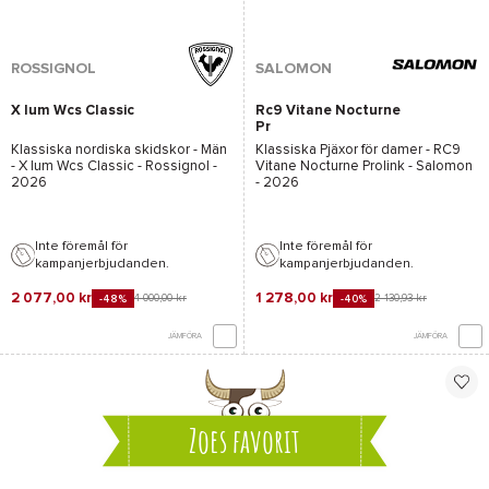
ROSSIGNOL
SALOMON
X Ium Wcs Classic
Rc9 Vitane Nocturne
Pr
Klassiska nordiska skidskor - Män
Klassiska Pjäxor för damer -
RC9
-
X Ium Wcs Classic - Rossignol
-
Vitane Nocturne Prolink - Salomon
2026
- 2026
Inte föremål för
Inte föremål för
kampanjerbjudanden.
kampanjerbjudanden.
2 077,00 kr
1 278,00 kr
4 000,00 kr
2 130,93 kr
-48%
-40%
JÄMFÖRA
JÄMFÖRA
Zoes favorit