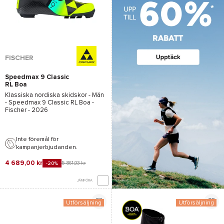
FISCHER
Speedmax 9 Classic
RL Boa
Klassiska nordiska skidskor - Män
-
Speedmax 9 Classic RL Boa -
Fischer
- 2026
Inte föremål för
kampanjerbjudanden.
4 689,00 kr
5 861,93 kr
-20%
JÄMFÖRA
Utförsäljning
Utförsäljning