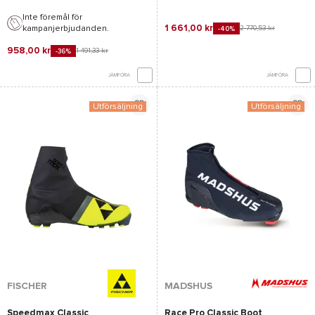
Inte föremål för
1 661,00 kr
kampanjerbjudanden.
2 770,53 kr
-40%
958,00 kr
1 491,33 kr
-36%
JÄMFÖRA
JÄMFÖRA
Utförsäljning
Utförsäljning
FISCHER
MADSHUS
Speedmax Classic
Race Pro Classic Boot