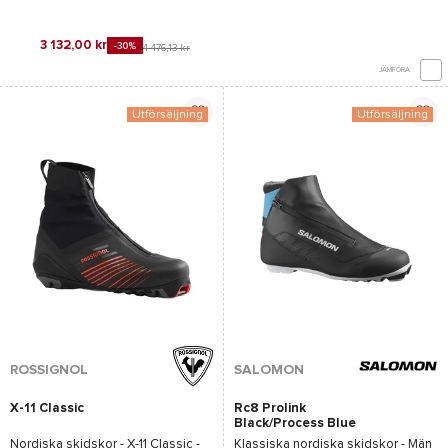
3 132,00 kr
-30%
4 476,13 kr
JÄMFÖRA
Utförsäljning
Utförsäljning
ROSSIGNOL
SALOMON
X-11 Classic
Rc8 Prolink
Black/Process Blue
Nordiska skidskor -
X-11 Classic -
Klassiska nordiska skidskor - Män