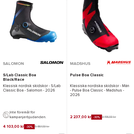
*Se villkor
här
SALOMON
MADSHUS
S/Lab Classic Boa
Pulse Boa Classic
Black/Race
Blue/Process Blue X
Klassisk nordisk skidskor -
S/Lab
Klassiska nordiska skidskor - Män
Classic Boa - Salomon
- 2026
-
Pulse Boa Classic - Madshus
-
2026
Inte föremål för
2 237,00 kr
kampanjerbjudanden.
3 196,93 kr
-30%
4 103,00 kr
5 861,93 kr
-30%