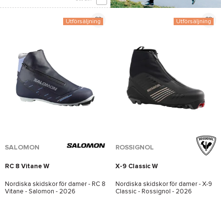
Utförsäljning
Utförsäljning
*Se villkor
här
SALOMON
ROSSIGNOL
RC 8 Vitane W
X-9 Classic W
Nordiska skidskor för damer -
RC 8
Nordiska skidskor för damer -
X-9
Vitane - Salomon
- 2026
Classic - Rossignol
- 2026