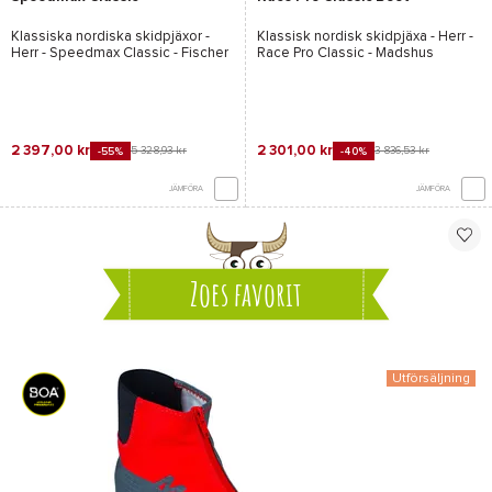
Klassiska nordiska skidpjäxor -
Klassisk nordisk skidpjäxa - Herr -
Herr -
Speedmax Classic - Fischer
Race Pro Classic - Madshus
2 397,00 kr
2 301,00 kr
5 328,93 kr
3 836,53 kr
-55%
-40%
JÄMFÖRA
JÄMFÖRA
Zoes favorit
Utförsäljning