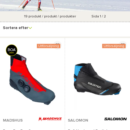
19
produkt / produkt / produkter
Sida 1 / 2
Se fler
Varumärke
Pris
Marknadsföringsgrad
Färg
filter
Sortera efter
Utförsäljning
Utförsäljning
MADSHUS
SALOMON