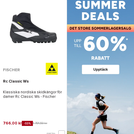
FISCHER
Rc Classic Ws
Klassiska nordiska skidkängor för
damer
Rc Classic Ws - Fischer
766,00 kr
1 704,53 kr
-55%
JÄMFÖRA