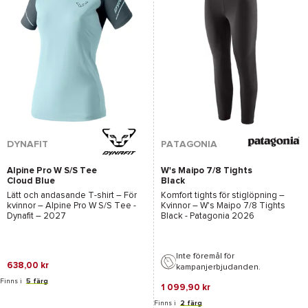
DYNAFIT
PATAGONIA
Alpine Pro W S/S Tee
W's Maipo 7/8 Tights
Cloud Blue
Black
Lätt och andasande T-shirt – För
Komfort tights för stiglöpning –
kvinnor –
Alpine Pro W S/S Tee -
Kvinnor –
W's Maipo 7/8 Tights
Dynafit
– 2027
Black - Patagonia
2026
Inte föremål för
638,00 kr
kampanjerbjudanden.
Finns i
5 färg
1 099,90 kr
Finns i
2 färg