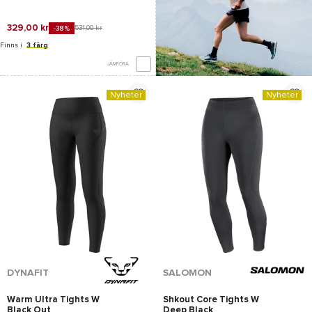
329,00 kr
531,00 kr
-38%
Finns i
3 färg
JÄMFÖRA
Nyheter
Nyheter
*Se villkor
här
DYNAFIT
SALOMON
Warm Ultra Tights W
Shkout Core Tights W
Black Out
Deep Black