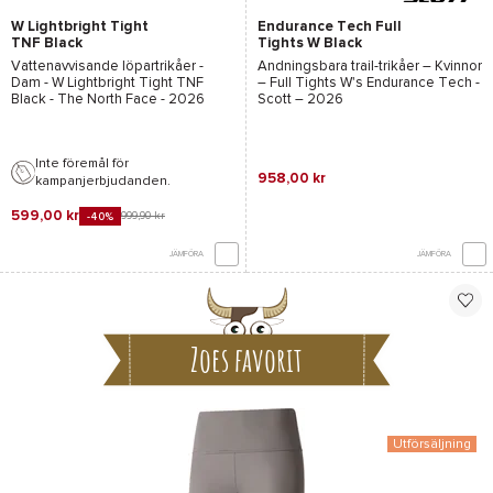
W Lightbright Tight
Endurance Tech Full
TNF Black
Tights W Black
Vattenavvisande löpartrikåer -
Andningsbara trail-trikåer – Kvinnor
Dam -
W Lightbright Tight TNF
–
Full Tights W's Endurance Tech -
Black - The North Face
- 2026
Scott
– 2026
Inte föremål för
958,00 kr
kampanjerbjudanden.
599,00 kr
999,90 kr
-40%
JÄMFÖRA
JÄMFÖRA
Zoes favorit
Utförsäljning