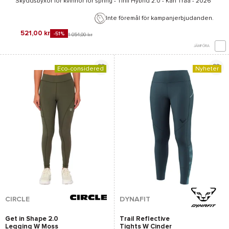
Skyddsbyxor för kvinnor för spring -
Tirill Hybrid 2.0 - Kari Traa
- 2026
Inte föremål för kampanjerbjudanden.
521,00 kr
-51%
1 054,00 kr
JÄMFÖRA
Eco-considered
Nyheter
CIRCLE
DYNAFIT
Get in Shape 2.0
Trail Reflective
Legging W Moss
Tights W Cinder