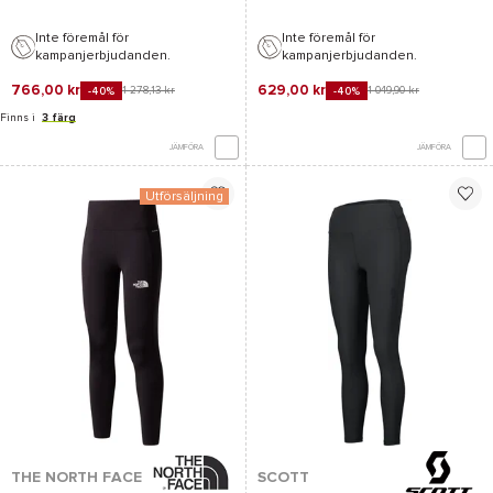
Inte föremål för
Inte föremål för
kampanjerbjudanden.
kampanjerbjudanden.
766,00 kr
629,00 kr
1 278,13 kr
1 049,90 kr
-40%
-40%
Finns i
3 färg
JÄMFÖRA
JÄMFÖRA
Utförsäljning
THE NORTH FACE
SCOTT