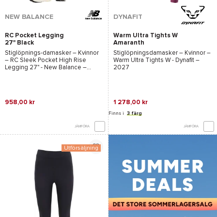
NEW BALANCE
DYNAFIT
RC Pocket Legging
Warm Ultra Tights W
27" Black
Amaranth
Stiglöpnings-damasker – Kvinnor
Stiglöpningsdamasker – Kvinnor –
–
RC Sleek Pocket High Rise
Warm Ultra Tights W - Dynafit
–
Legging 27" - New Balance
–
2027
2026
958,00 kr
1 278,00 kr
Finns i
3 färg
JÄMFÖRA
JÄMFÖRA
Utförsäljning