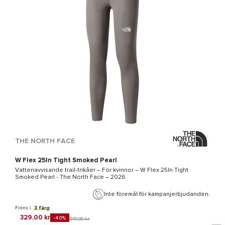
THE NORTH FACE
W Flex 25In Tight Smoked Pearl
Vattenavvisande trail-trikåer – För kvinnor –
W Flex 25In Tight
Smoked Pearl - The North Face
– 2026
Inte föremål för kampanjerbjudanden.
Finns i
3 färg
329,00 kr
-40%
549,90 kr