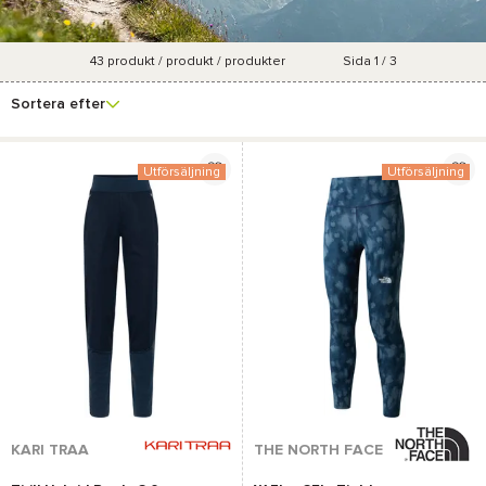
43
produkt / produkt / produkter
Sida 1 / 3
Se fler
Varumärke
Pris
Storlek
Marknadsföringsgrad
filter
Sortera efter
Utförsäljning
Utförsäljning
KARI TRAA
THE NORTH FACE