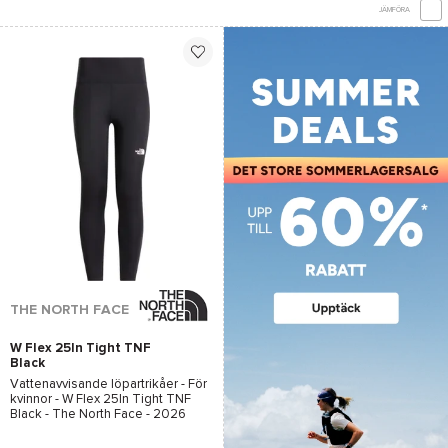
JÄMFÖRA
THE NORTH FACE
W Flex 25In Tight TNF
Black
Vattenavvisande löpartrikåer - För
kvinnor -
W Flex 25In Tight TNF
Black - The North Face
- 2026