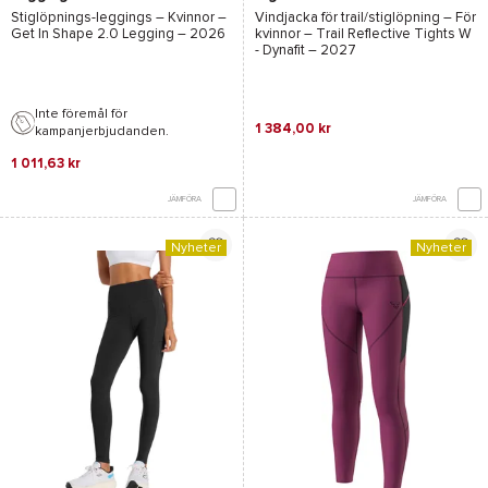
Stiglöpnings-leggings – Kvinnor –
Vindjacka för trail/stiglöpning – För
Get In Shape 2.0 Legging
– 2026
kvinnor –
Trail Reflective Tights W
- Dynafit
– 2027
Inte föremål för
1 384,00 kr
kampanjerbjudanden.
1 011,63 kr
JÄMFÖRA
JÄMFÖRA
Nyheter
Nyheter