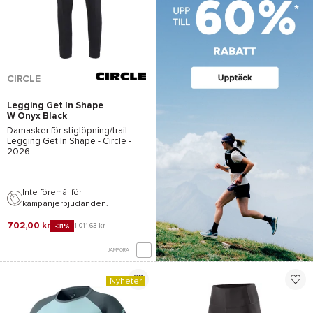
CIRCLE
Legging Get In Shape
W Onyx Black
Damasker för stiglöpning/trail -
Legging Get In Shape - Circle
-
2026
Inte föremål för
kampanjerbjudanden.
702,00 kr
1 011,63 kr
-31%
JÄMFÖRA
Nyheter
*Se villkor
här