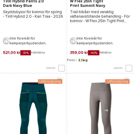
Tirill Hybrid Pants 2.0
W Flex 25In Tight
Dark Navy Blue
Print Summit Navy
Diffused
Skyddsbyxor för kvinnor för spring
Trail-trikåer med varaktig
-
Tirill Hybrid 2.0 - Kari Traa
- 2026
vattenavstötande behandling - För
kvinnor -
W Flex 25In Tight Print
Summit Navy Diffused - The North
Face
- 2026
Inte föremål för
Inte föremål för
kampanjerbjudanden.
kampanjerbjudanden.
521,00 kr
359,00 kr
1 054,00 kr
599,90 kr
-51%
-40%
Finns i
3 färg
JÄMFÖRA
JÄMFÖRA
Utförsäljning
Utförsäljning