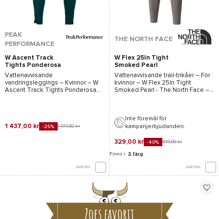
PEAK
THE NORTH FACE
PERFORMANCE
W Ascent Track
W Flex 25In Tight
Tights Ponderosa
Smoked Pearl
Pine
Vattenavvisande
Vattenavvisande trail-trikåer – För
vandringsleggings – Kvinnor –
W
kvinnor –
W Flex 25In Tight
Ascent Track Tights Ponderosa
Smoked Pearl - The North Face
–
Pine - Peakperfor
– 2026
2026
Inte föremål för
1 437,00 kr
kampanjerbjudanden.
1 917,00 kr
-25%
329,00 kr
549,90 kr
-40%
Finns i
3 färg
JÄMFÖRA
JÄMFÖRA
Zoes favorit