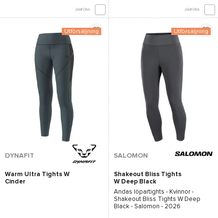
JÄMFÖRA
JÄMFÖRA
Utförsäljning
Utförsäljning
DYNAFIT
SALOMON
Warm Ultra Tights W
Shakeout Bliss Tights
Cinder
W Deep Black
Andas löpartights - Kvinnor -
Shakeout Bliss Tights W Deep
Black - Salomon
- 2026