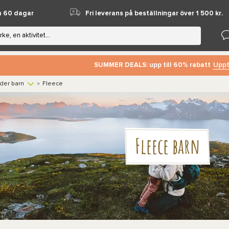
m 60 dagar
Fri leverans på beställningar över 1 500 kr.
Uppt
SUMMER DEALS: upp till 60% rabatt
der barn
Fleece
>
Fleece barn