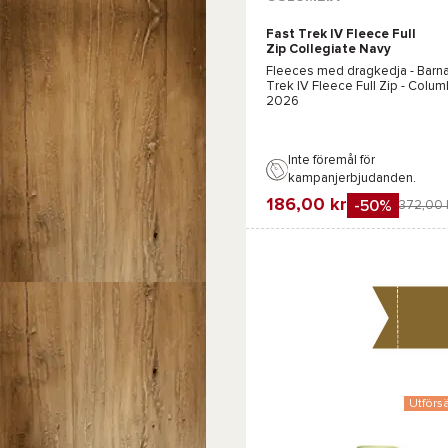
Fast Trek IV Fleece Full
Zip Collegiate Navy
Fleeces med dragkedja - Barna
Trek IV Fleece Full Zip - Colum
2026
Inte föremål för
kampanjerbjudanden.
186,00 kr
-50%
372,00 
Favorit
Jämföra
Utförsä