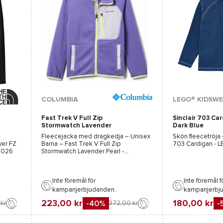
Tillgängliga färger :
Tillgängliga färge
COLUMBIA
LEGO® KIDSW
Fast Trek V Full Zip
Sinclair 703 Ca
Svart
Marinblå
Rosa
Blå
Stormwatch Lavender
Dark Blue
Pearl
–
Fleecejacka med dragkedja – Unisex
Skön fleecetröja
yer FZ
Barna –
Fast Trek V Full Zip
703 Cardigan - 
2026
Stormwatch Lavender Pearl -
Columbia
– 2026
Inte föremål för
Inte föremål f
kampanjerbjudanden.
kampanjerbj
223,00 kr
180,00 kr
-40%
-
kr
372,00 kr
Favorit
Favorit
Jämföra
Jämföra