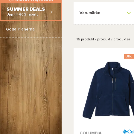
SUMMER DEALS
Varumärke
Upp till 60% rabatt
Goda Planerna
16
produkt / produkt / produkter
Utför
COLUMBIA