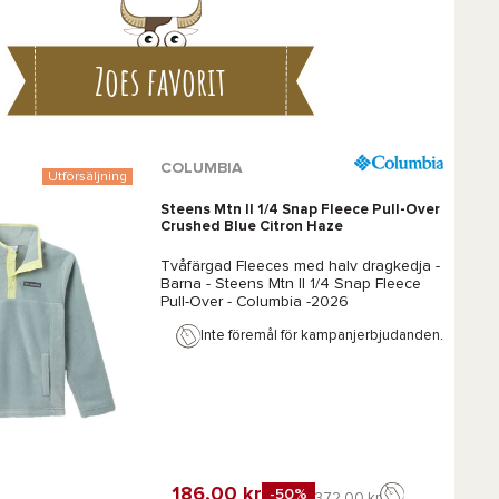
Zoes favorit
COLUMBIA
Utförsäljning
Steens Mtn II 1/4 Snap Fleece Pull-Over
Crushed Blue Citron Haze
Tvåfärgad Fleeces med halv dragkedja -
Barna -
Steens Mtn II 1/4 Snap Fleece
Pull-Over - Columbia
-2026
Inte föremål för kampanjerbjudanden.
186,00 kr
-50%
372,00 kr