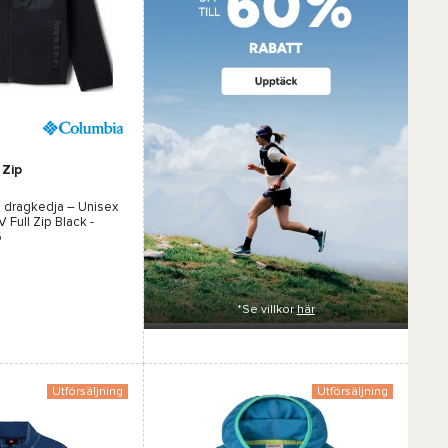
r :
 Zip
 dragkedja – Unisex
 Full Zip Black -
6
*Se villkor
här
Utförsäljning
Utförsäljning