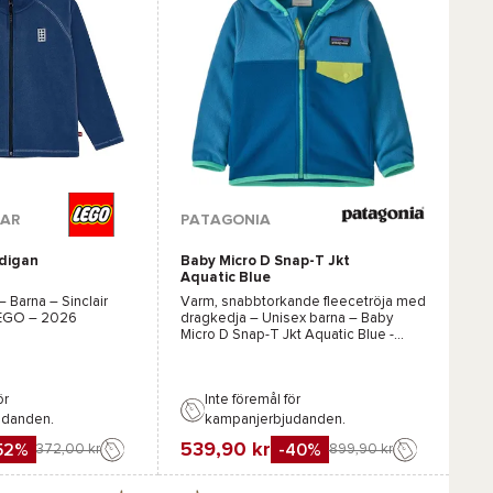
r :
EAR
PATAGONIA
rdigan
Baby Micro D Snap-T Jkt
Grön
Rosa
Aquatic Blue
 – Barna –
Sinclair
Varm, snabbtorkande fleecetröja med
LEGO
– 2026
dragkedja – Unisex barna –
Baby
Micro D Snap-T Jkt Aquatic Blue -
Patagonia
– 2026
ör
Inte föremål för
udanden.
kampanjerbjudanden.
539,90 kr
52%
-40%
372,00 kr
899,90 kr
Favorit
Jämföra