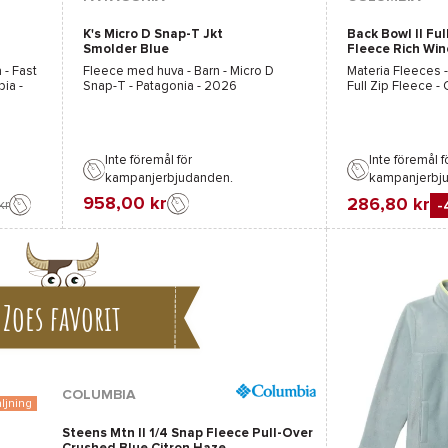
K's Micro D Snap-T Jkt
Back Bowl II Ful
Blå
Smolder Blue
Fleece Rich Win
Pink
 -
Fast
Fleece med huva - Barn -
Micro D
Materia Fleeces -
bia
-
Snap-T - Patagonia
- 2026
Full Zip Fleece -
Inte föremål för
Inte föremål f
kampanjerbjudanden.
kampanjerbj
958,00 kr
286,80 kr
-
kr
Favorit
Favorit
Jämföra
Jämföra
Zoes favorit
COLUMBIA
ljning
Steens Mtn II 1/4 Snap Fleece Pull-Over