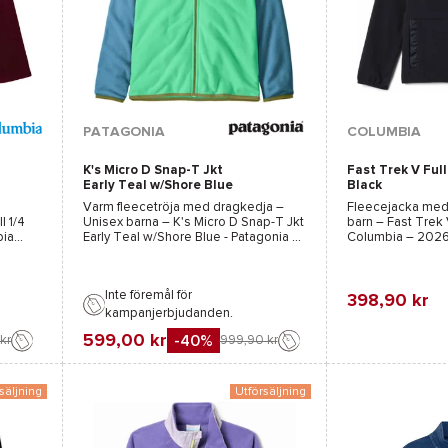
Tillgängliga färger :
Tillgängliga färge
PATAGONIA
COLUMBIA
K's Micro D Snap-T Jkt
Fast Trek V Full
Blå
Marinblå
Lila
Early Teal w/Shore Blue
Black
Varm fleecetröja med dragkedja –
Fleecejacka med
I 1/4
Unisex barna –
K's Micro D Snap-T Jkt
barn –
Fast Trek V
bia
Early Teal w/Shore Blue - Patagonia
–
Columbia
– 202
2026
Inte föremål för
398,90 kr
kampanjerbjudanden.
Favorit
Jämföra
599,00 kr
-40%
kr
999,90 kr
Favorit
Jämföra
säljning
Utförsäljning