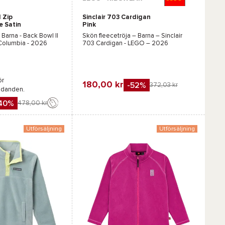
l Zip
Sinclair 703 Cardigan
Marinblå
Blå
Grön
Rosa
e Satin
Pink
 Barna -
Back Bowl II
Skön fleecetröja – Barna –
Sinclair
 Columbia
- 2026
703 Cardigan - LEGO
– 2026
ör
180,00 kr
-52%
372,03 kr
udanden.
Favorit
40%
478,00 kr
Jämföra
Utförsäljning
Utförsäljning