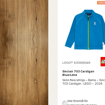
Utför
Tillgängliga färger :
LEGO® KIDSWEAR
Sinclair 703 Cardigan
Marinblå
Rosa
Grön
Rosa
Blue/Lime
Skön fleecetröja – Barna –
Sinc
703 Cardigan - LEGO
– 2026
Inte föremål för