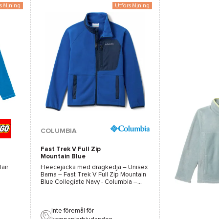
säljning
Utförsäljning
Tillgängliga färger :
COLUMBIA
Fast Trek V Full Zip
Svart
Lila
Mountain Blue
Collegiate Navy
lair
Fleecejacka med dragkedja – Unisex
Barna –
Fast Trek V Full Zip Mountain
Blue Collegiate Navy - Columbia
–
2026
Inte föremål för