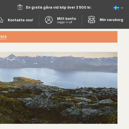
En gratis gåva vid köp över 3 500 kr.
Mitt konto
Min varukorg
Kontakta oss!
Logga in på
äck