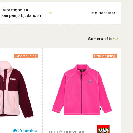
Berättigad till
Se fler filter
kampanjerbjudanden
Sortera efter
Utförsäljning
Utförsäljning
Tillgängliga färger :
LEGO® KIDSWEAR