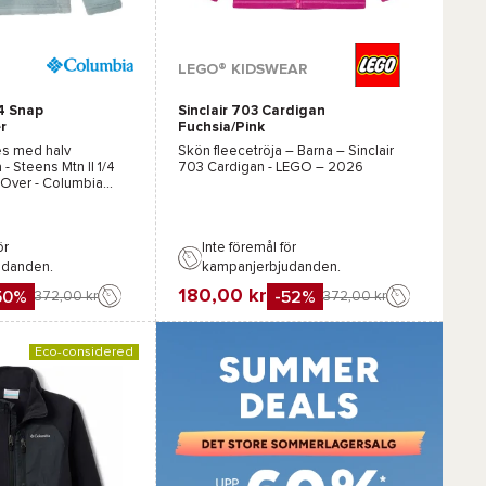
r :
Tillgängliga färger :
LEGO® KIDSWEAR
/4 Snap
Sinclair 703 Cardigan
Marinblå
Rosa
Blå
Grön
r
Fuchsia/Pink
itron
es med halv
Skön fleecetröja – Barna –
Sinclair
a -
Steens Mtn II 1/4
703 Cardigan - LEGO
– 2026
-Over - Columbia
ör
Inte föremål för
udanden.
kampanjerbjudanden.
180,00 kr
50%
-52%
372,00 kr
372,00 kr
Favorit
Jämföra
Eco-considered