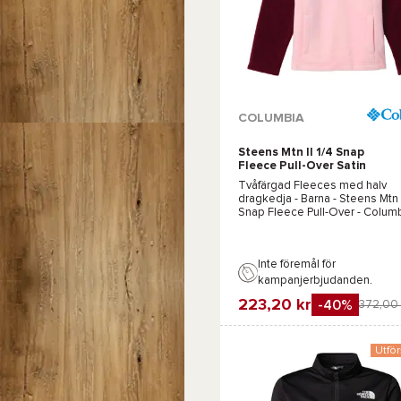
Tillgängliga färger :
COLUMBIA
Steens Mtn II 1/4 Snap
Blå
Fleece Pull-Over Satin
Pink Rich Wine
Tvåfärgad Fleeces med halv
dragkedja - Barna -
Steens Mtn I
Snap Fleece Pull-Over - Colum
-2026
Inte föremål för
kampanjerbjudanden.
223,20 kr
-40%
372,00 
Favorit
Jämföra
Utför