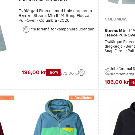
Crushed Blue Citron Haze
Tvåfärgad Fleeces med halv dragkedja -
Barna -
Steens Mtn II 1/4 Snap Fleece
Tillgängliga färge
COLUMBIA
Pull-Over - Columbia
-2026
Inte föremål för kampanjerbjudanden.
Steens Mtn II 1
Rosa
Fleece Pull-Ove
Crushed Blue C
Tvåfärgad Fleec
Haze
dragkedja - Barn
Snap Fleece Pull
-2026
Inte föremål f
186,00 kr
-50%
372,00 kr
kampanjerbj
186,00 kr
-
Favorit
Jämföra
säljning
Utförsäljning