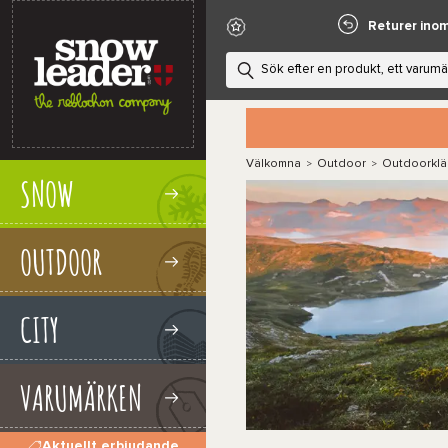
Returer ino
Välkomna
Outdoor
Outdoorklä
>
>
SNOW
OUTDOOR
CITY
VARUMÄRKEN
Aktuellt erbjudande