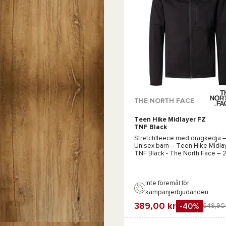
THE NORTH FACE
Teen Hike Midlayer FZ
TNF Black
Stretchfleece med dragkedja 
Unisex barn –
Teen Hike Midla
TNF Black - The North Face
– 
Inte föremål för
kampanjerbjudanden.
389,00 kr
-40%
649,90 
Favorit
Jämföra