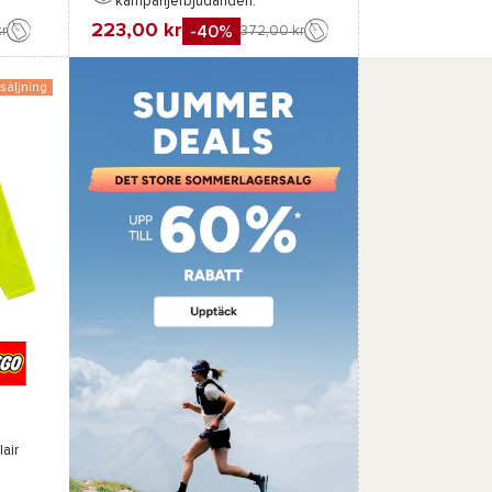
kampanjerbjudanden.
F
Jämföra
223,00 kr
-40%
r
372,00 kr
Favorit
Jämföra
säljning
lair