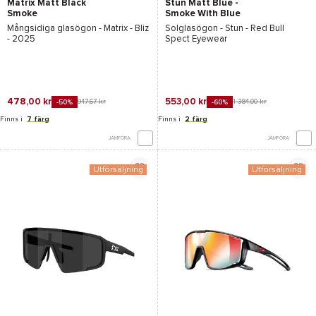
Matrix Matt Black
Stun Matt Blue -
Smoke
Smoke With Blue
Mirror
Mångsidiga glasögon -
Matrix - Bliz
Solglasögon -
Stun - Red Bull
- 2025
Spect Eyewear
478,00 kr
553,00 kr
947,67 kr
1 384,00 kr
-50%
-60%
Finns i
7 färg
Finns i
2 färg
JÄMFÖRA
JÄMFÖRA
Utförsäljning
Utförsäljning