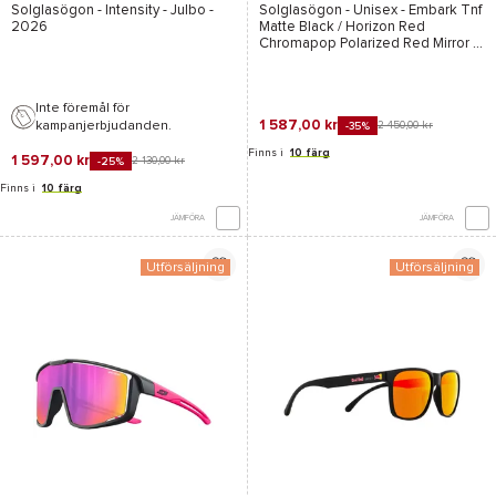
Reactiv 1-3 Light
Chromapop Polarized
Solglasögon -
Intensity - Julbo
-
Solglasögon - Unisex -
Embark Tnf
Amplifier
Red Mirror
2026
Matte Black / Horizon Red
Chromapop Polarized Red Mirror -
Smith
Inte föremål för
1 587,00 kr
kampanjerbjudanden.
2 450,00 kr
-35%
Finns i
10 färg
1 597,00 kr
2 130,00 kr
-25%
Finns i
10 färg
JÄMFÖRA
JÄMFÖRA
Utförsäljning
Utförsäljning