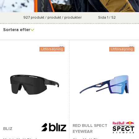
927
produkt / produkt / produkter
Sida 1 / 52
Se fler
Varumärke
Pris
Kön
Marknadsföringsgrad
filter
Sortera efter
Utförsäljning
Utförsäljning
RED BULL SPECT
BLIZ
EYEWEAR