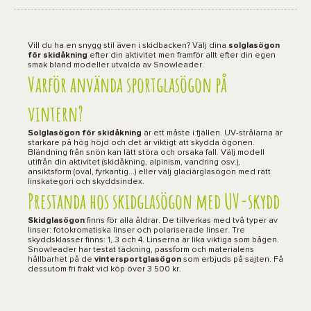
Vill du ha en snygg stil även i skidbacken? Välj dina
solglasögon
för skidåkning
efter din aktivitet men framför allt efter din egen
smak bland modeller utvalda av Snowleader.
Varför använda sportglasögon på
vintern?
Solglasögon för skidåkning
är ett måste i fjällen. UV-strålarna är
starkare på hög höjd och det är viktigt att skydda ögonen.
Bländning från snön kan lätt störa och orsaka fall. Välj modell
utifrån din aktivitet (skidåkning, alpinism, vandring osv.),
ansiktsform (oval, fyrkantig...) eller välj glaciärglasögon med rätt
linskategori och skyddsindex.
Prestanda hos skidglasögon med UV-skydd
Skidglasögon
finns för alla åldrar. De tillverkas med två typer av
linser: fotokromatiska linser och polariserade linser. Tre
skyddsklasser finns: 1, 3 och 4. Linserna är lika viktiga som bågen.
Snowleader har testat täckning, passform och materialens
hållbarhet på de
vintersportglasögon
som erbjuds på sajten. Få
dessutom fri frakt vid köp över 3 500 kr.