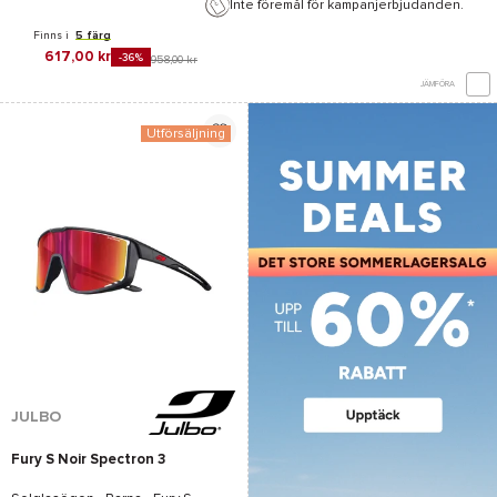
Inte föremål för kampanjerbjudanden.
Finns i
5 färg
617,00 kr
-36%
958,00 kr
JÄMFÖRA
Utförsäljning
JULBO
Fury S Noir Spectron 3