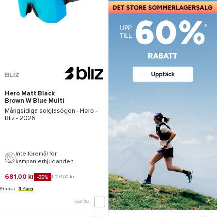
BLIZ
Hero Matt Black
Brown W Blue Multi
Mångsidiga solglasögon -
Hero -
Bliz
- 2026
Inte föremål för
kampanjerbjudanden.
681,00 kr
1 054,00 kr
-35%
Finns i
3 färg
JÄMFÖRA