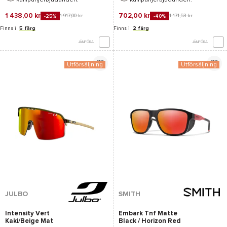
1 438,00 kr
702,00 kr
1 917,00 kr
1 171,53 kr
-25%
-40%
Finns i
5 färg
Finns i
2 färg
JÄMFÖRA
JÄMFÖRA
Utförsäljning
Utförsäljning
JULBO
SMITH
Intensity Vert
Embark Tnf Matte
Kaki/Beige Mat
Black / Horizon Red