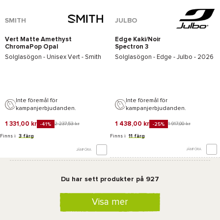
SMITH
JULBO
Vert Matte Amethyst
Edge Kaki/Noir
ChromaPop Opal
Spectron 3
Mirror
Solglasögon - Unisex
Vert - Smith
Solglasögon -
Edge - Julbo
- 2026
Inte föremål för
Inte föremål för
kampanjerbjudanden.
kampanjerbjudanden.
1 331,00 kr
1 438,00 kr
2 237,53 kr
1 917,00 kr
-41%
-25%
Finns i
3 färg
Finns i
11 färg
JÄMFÖRA
JÄMFÖRA
Du har sett produkter på 927
Visa mer