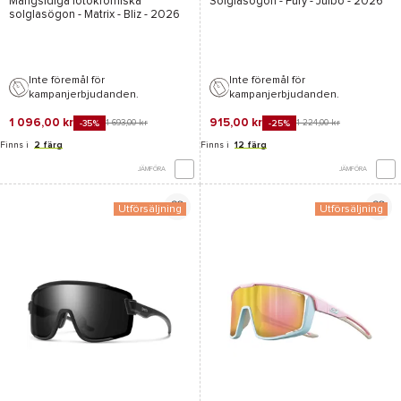
Mångsidiga fotokromiska
Solglasögon -
Fury - Julbo
- 2026
W Blue Multi
solglasögon -
Matrix - Bliz
- 2026
Inte föremål för
Inte föremål för
kampanjerbjudanden.
kampanjerbjudanden.
1 096,00 kr
915,00 kr
1 693,00 kr
1 224,00 kr
-35%
-25%
Finns i
2 färg
Finns i
12 färg
JÄMFÖRA
JÄMFÖRA
Utförsäljning
Utförsäljning