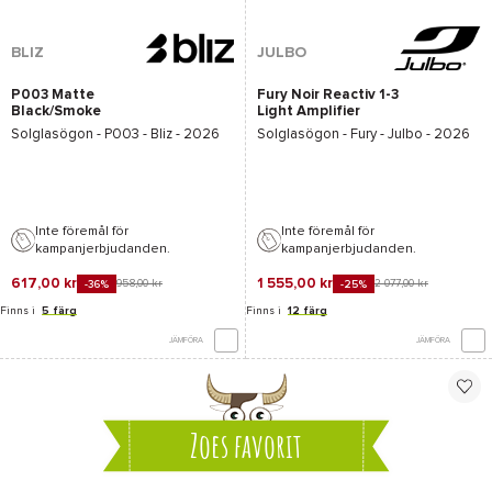
BLIZ
JULBO
P003 Matte
Fury Noir Reactiv 1-3
Black/Smoke
Light Amplifier
Solglasögon -
P003 - Bliz
- 2026
Solglasögon -
Fury - Julbo
- 2026
Inte föremål för
Inte föremål för
kampanjerbjudanden.
kampanjerbjudanden.
617,00 kr
1 555,00 kr
958,00 kr
2 077,00 kr
-36%
-25%
Finns i
5 färg
Finns i
12 färg
JÄMFÖRA
JÄMFÖRA
Zoes favorit