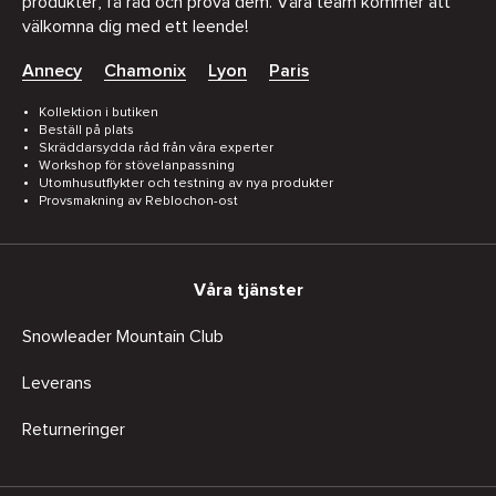
produkter, få råd och prova dem. Våra team kommer att
välkomna dig med ett leende!
Annecy
Chamonix
Lyon
Paris
Kollektion i butiken
Beställ på plats
Skräddarsydda råd från våra experter
Workshop för stövelanpassning
Utomhusutflykter och testning av nya produkter
Provsmakning av Reblochon-ost
Våra tjänster
Snowleader Mountain Club
Leverans
Returneringer