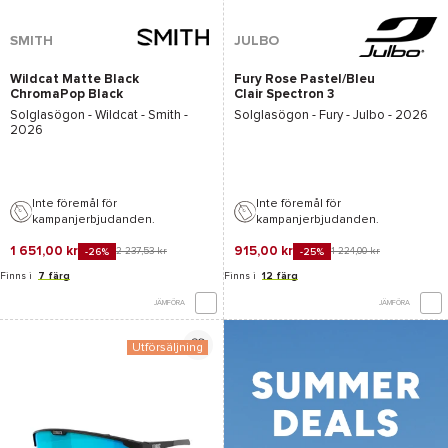
SMITH
JULBO
Wildcat Matte Black
Fury Rose Pastel/Bleu
ChromaPop Black
Clair Spectron 3
Solglasögon -
Wildcat - Smith
-
Solglasögon -
Fury - Julbo
- 2026
2026
Inte föremål för
Inte föremål för
kampanjerbjudanden.
kampanjerbjudanden.
1 651,00 kr
915,00 kr
2 237,53 kr
1 224,00 kr
-26%
-25%
Finns i
7 färg
Finns i
12 färg
JÄMFÖRA
JÄMFÖRA
Utförsäljning