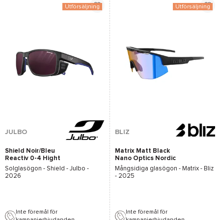
Utförsäljning
Utförsäljning
*Se villkor
här
JULBO
BLIZ
Shield Noir/Bleu
Matrix Matt Black
Reactiv 0-4 Hight
Nano Optics Nordic
Contrast
Ligh Coral Orange W
Solglasögon -
Shield - Julbo
-
Mångsidiga glasögon -
Matrix - Bliz
Blue Multi
2026
- 2025
Inte föremål för
Inte föremål för
kampanjerbjudanden.
kampanjerbjudanden.