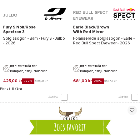
RED BULL SPECT
JULBO
EYEWEAR
Fury S Noir/Rose
Earle Black/Brown
Spectron 3
With Red Mirror
Solglasögon - Barn -
Fury S - Julbo
Polariserade solglasögon -
Earle -
- 2026
Red Bull Spect Eyewear
- 2026
Inte föremål för
Inte föremål för
kampanjerbjudanden.
kampanjerbjudanden.
425,00 kr
681,00 kr
585,00 kr
851,73 kr
-27%
-20%
Finns i
8 färg
JÄMFÖRA
JÄMFÖRA
Zoes favorit