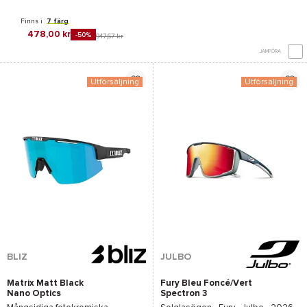
Finns i
7 färg
478,00 kr
-50%
947,67 kr
JÄMFÖRA
Utförsäljning
Utförsäljning
BLIZ
JULBO
Matrix Matt Black
Fury Bleu Foncé/Vert
Nano Optics
Spectron 3
Photochromic Brown