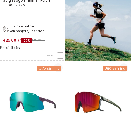
Solglasögon - Barna -
Fury S -
Julbo
- 2026
Inte föremål för
kampanjerbjudanden.
425,00 kr
585,00 kr
-27%
Finns i
8 färg
JÄMFÖRA
Utförsäljning
Utförsäljning
*Se villkor
här