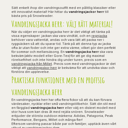
Sätt enkelt ihop din vandringsoutfit med en pålitlig klassiker eller
ett innovativt material! Här hittar du
vandringsjackor herr
till
bästa pris på Snowleader.
Vandringsjacka herr: välj rätt material!
När du väljer en vandringsjacka herr är det viktigt att tänka på
vissa egenskaper: jackan ska vara vindtät, och en
regnjacka
behöver vara vattentät, andas och vara lätt att packa ner i
ryggsäcken så att du sparar tid. Tänk på att denna typ av jacka
ofta är utan foder och inte ger extra värme, vilket gör den perfekt
för sommar och mellan­säsong. En
vandringsjacka herr
ska vara
bekväm (aktiv modell eller Gore-Tex) för att ge dig maximal
rörelsefrihet och inte hindra dig under turen, precis som en
vandringsjacka från Millet
. Precis som med vandringsjackor är det
viktigt att
vandringsskor herr
är bekväma för att undvika skav och
förstöra din upplevelse.
Praktiska funktioner med en proffsig
vandringsjacka herr
En vandringsjacka herr har ofta flera fickor så att du kan förvara
värdesaker, nycklar eller små vandringstillbehör. Sätt din stil med
en färgglad
vandringsjacka herr
eller välj en diskret modell med
stor huva som kan dras åt med rejäla snören. Snowleader
erbjuder de största outdoor-märkena: Adidas, Patagonia, Peak
Performance, Bergans, Millet och många fler!
Eftersom vandring passar både par och familjer, upptäck även vårt