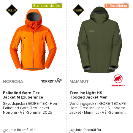
Eco-considered
Utförsäljning
*Se villkor
här
NORRONA
MAMMUT
Falketind Gore-Tex
Treeline Light HS
Jacket M Exuberance
Hooded Jacket Men
Dark Marsh
Skyddsjacka i
GORE-TEX
- Herr -
Vandringsjacka i
GORE-TEX ePE
-
Falketind Gore-Tex Jacket -
Herr -
Treeline Light HS Hooded
Norrona
- Vår-Sommar 2025
Jacket - Mammut
- Vår-Sommar
2025
Inte föremål för
Inte föremål för