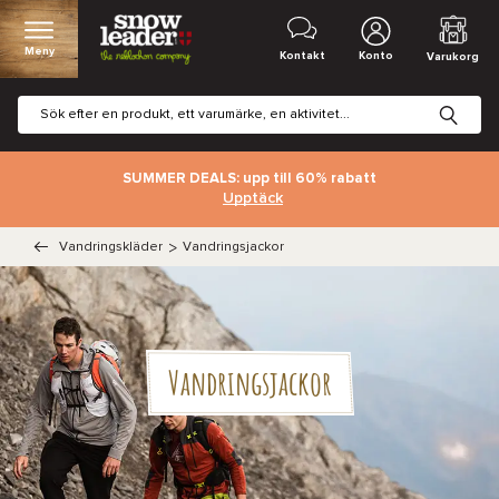
Meny
Kontakt
Konto
Varukorg
SUMMER DEALS: upp till 60% rabatt
Upptäck
Vandringskläder
>
Vandringsjackor
Vandringsjackor