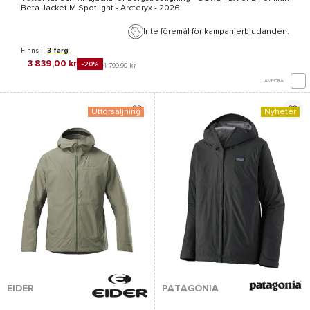
Beta Jacket M Spotlight - Arcteryx
- 2026
Inte föremål för kampanjerbjudanden.
Finns i
3 färg
3 839,00 kr
-20%
4 799,90 kr
JÄMFÖRA
Utförsäljning
Nyheter
EIDER
PATAGONIA