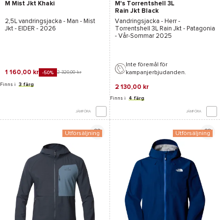
M Mist Jkt Khaki
M's Torrentshell 3L
Rain Jkt Black
2,5L vandringsjacka - Man -
Mist
Vandringsjacka - Herr -
Jkt - EIDER
- 2026
Torrentshell 3L Rain Jkt - Patagonia
- Vår-Sommar 2025
Inte föremål för
1 160,00 kr
kampanjerbjudanden.
2 320,00 kr
-50%
Finns i
3 färg
2 130,00 kr
Finns i
4 färg
JÄMFÖRA
JÄMFÖRA
Utförsäljning
Utförsäljning