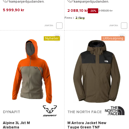
kampanjerbjudanden.
kampanjerbjudanden.
5 999,90 kr
2 088,10 kr
2 983,00 kr
-30%
Finns i
2 färg
JÄMFÖRA
JÄMFÖRA
Nyheter
Utförsäljning
DYNAFIT
THE NORTH FACE
Alpine 3L Jkt M
M Antora Jacket New
Alabama
Taupe Green TNF