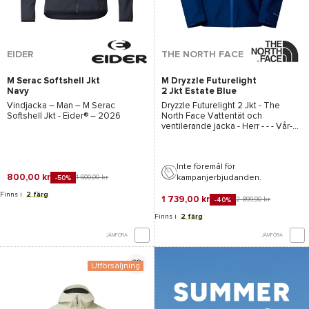
EIDER
THE NORTH FACE
M Serac Softshell Jkt
M Dryzzle Futurelight
Navy
2 Jkt Estate Blue
Vindjacka – Man –
M Serac
Dryzzle Futurelight 2 Jkt - The
Softshell Jkt - Eider®
– 2026
North Face
Vattentät och
ventilerande jacka - Herr - - - Vår-
Sommar 2025
Inte föremål för
800,00 kr
kampanjerbjudanden.
1 600,00 kr
-50%
Finns i
2 färg
1 739,00 kr
2 899,90 kr
-40%
Finns i
2 färg
JÄMFÖRA
JÄMFÖRA
Utförsäljning