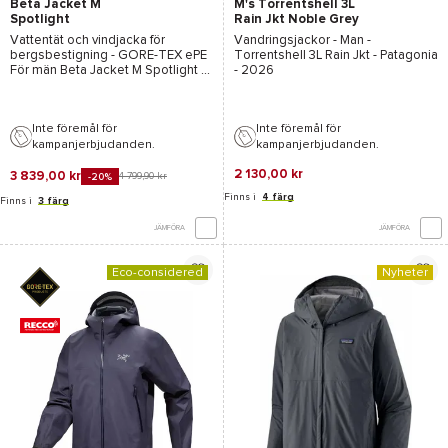
Beta Jacket M
M's Torrentshell 3L
Spotlight
Rain Jkt Noble Grey
Vattentät och vindjacka för
Vandringsjackor - Man -
bergsbestigning -
GORE-TEX ePE
Torrentshell 3L Rain Jkt - Patagonia
För män
Beta Jacket M Spotlight -
- 2026
Arcteryx
- 2026
Inte föremål för
Inte föremål för
kampanjerbjudanden.
kampanjerbjudanden.
2 130,00 kr
3 839,00 kr
4 799,90 kr
-20%
Finns i
4 färg
Finns i
3 färg
JÄMFÖRA
JÄMFÖRA
Eco-considered
Nyheter