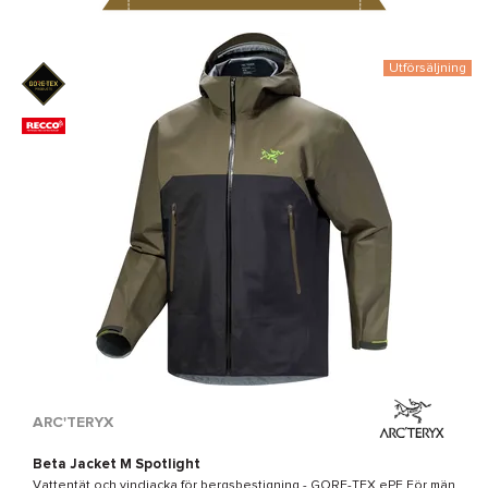
Utförsäljning
ARC'TERYX
Beta Jacket M Spotlight
Vattentät och vindjacka för bergsbestigning -
GORE-TEX ePE
För män