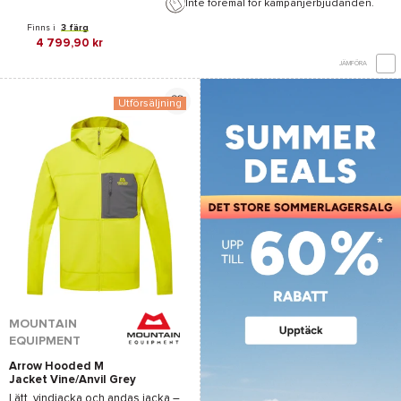
Inte föremål för kampanjerbjudanden.
Finns i
3 färg
4 799,90 kr
JÄMFÖRA
Utförsäljning
MOUNTAIN
EQUIPMENT
Arrow Hooded M
Jacket Vine/Anvil Grey
Lätt, vindjacka och andas jacka –