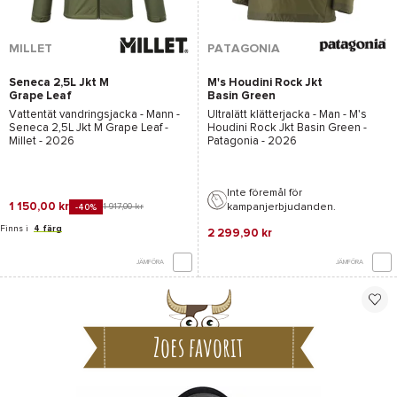
MILLET
PATAGONIA
Seneca 2,5L Jkt M
M's Houdini Rock Jkt
Grape Leaf
Basin Green
Vattentät vandringsjacka - Mann -
Ultralätt klätterjacka - Man -
M's
Seneca 2,5L Jkt M Grape Leaf -
Houdini Rock Jkt Basin Green -
Millet
- 2026
Patagonia
- 2026
Inte föremål för
1 150,00 kr
kampanjerbjudanden.
1 917,00 kr
-40%
Finns i
4 färg
2 299,90 kr
JÄMFÖRA
JÄMFÖRA
Zoes favorit