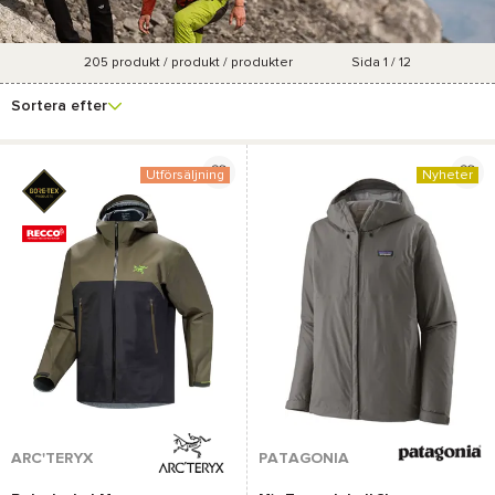
205
produkt / produkt / produkter
Sida 1 / 12
Se fler
Varumärke
Pris
Storlek
Marknadsföringsgrad
filter
Sortera efter
Utförsäljning
Nyheter
ARC'TERYX
PATAGONIA