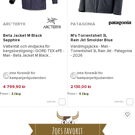
ARC'TERYX
PATAGONIA
Beta Jacket M Black
M's Torrentshell 3L
Sapphire
Rain Jkt Smolder Blue
Vattentät och vindjacka för
Vandringsjacka - Man -
bergsbestigning i
GORE-TEX ePE
-
Torrentshell 3L Rain Jkt - Patagonia
Man -
Beta Jacket M Black
- 2026
Sapphire - Arcteryx
- 2026
Inte föremål för
Inte föremål för
kampanjerbjudanden.
kampanjerbjudanden.
4 799,90 kr
2 130,00 kr
Finns i
3 färg
Finns i
4 färg
JÄMFÖRA
JÄMFÖRA
Zoes favorit