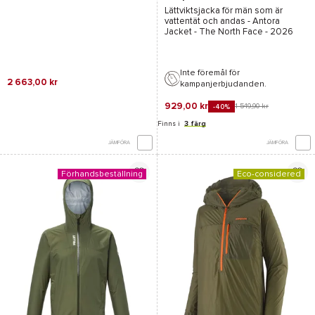
Black
Lättviktsjacka för män som är
vattentät och andas -
Antora
Jacket - The North Face
- 2026
Inte föremål för
2 663,00 kr
kampanjerbjudanden.
929,00 kr
1 549,90 kr
-40%
Finns i
3 färg
JÄMFÖRA
JÄMFÖRA
Förhandsbeställning
Eco-considered