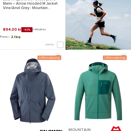
Mann –
Arrow Hooded M Jacket
Vine/Anvil Grey - Mountain
Equipment
– 2026
894,00 kr
1 491,33 kr
-40%
Finns i
2 färg
JÄMFÖRA
Utförsäljning
Utförsäljning
*Se villkor
här
MOUNTAIN