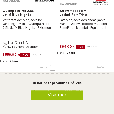
SALOMON
EQUIPMENT
Outerpath Pro 2.5L
Arrow Hooded M
Jkt M Blue Nights
Jacket Fern/Pine
Vattentät och vindjacka för
Lätt, vindjacka och andas jacka –
vandring – Man –
Outerpath Pro
Mann –
Arrow Hooded M Jacket
2.5L Jkt M Blue Nights - Salomon
–
Fern/Pine - Mountain Equipment
–
2026
2026
Inte föremål för
894,00 kr
kampanjerbjudanden.
1 491,33 kr
-40%
Finns i
2 färg
1 559,00 kr
2 599,90 kr
-40%
Finns i
2 färg
JÄMFÖRA
JÄMFÖRA
Du har sett produkter på 205
Visa mer