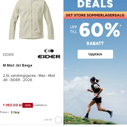
EIDER
M Mist Jkt Beige
2,5L vandringsjacka - Man -
Mist
Jkt - EIDER
- 2026
1 160,00 kr
2 320,00 kr
-50%
Finns i
3 färg
JÄMFÖRA