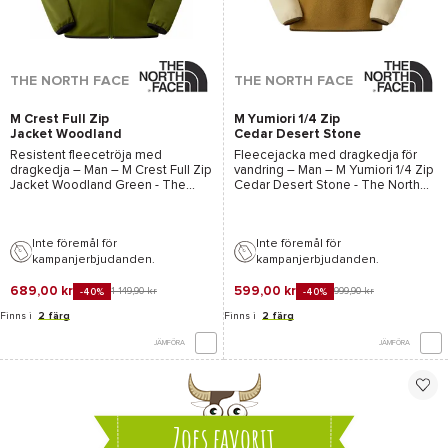
THE NORTH FACE
THE NORTH FACE
M Crest Full Zip
M Yumiori 1/4 Zip
Jacket Woodland
Cedar Desert Stone
Green
Resistent fleecetröja med
Fleecejacka med dragkedja för
dragkedja – Man –
M Crest Full Zip
vandring – Man –
M Yumiori 1/4 Zip
Jacket Woodland Green - The
Cedar Desert Stone - The North
North Face
– 2026
Face
– 2026
Inte föremål för
Inte föremål för
kampanjerbjudanden.
kampanjerbjudanden.
689,00 kr
599,00 kr
1 149,90 kr
999,90 kr
-40%
-40%
Finns i
2 färg
Finns i
2 färg
JÄMFÖRA
JÄMFÖRA
Zoes favorit