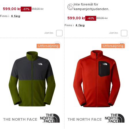
Inte föremål för
599,00 kr
kampanjerbjudanden.
958,00 kr
-37%
Finns i
4 färg
599,00 kr
999,90 kr
-40%
Finns i
4 färg
JÄMFÖRA
JÄMFÖRA
Utförsäljning
Utförsäljning
THE NORTH FACE
THE NORTH FACE