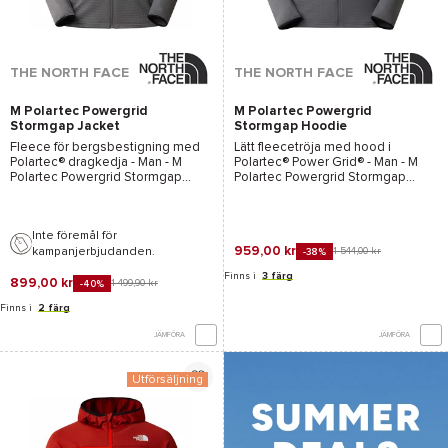
THE NORTH FACE
THE NORTH FACE
M Polartec Powergrid
M Polartec Powergrid
Stormgap Jacket
Stormgap Hoodie
Smoked Pearl TNF
Smoked Pearl TNF
Fleece för bergsbestigning med
Lätt fleecetröja med hood i
Black
Black
Polartec®
dragkedja - Man -
M
Polartec®
Power Grid® - Man -
M
Polartec Powergrid Stormgap
Polartec Powergrid Stormgap
Jacket Smoked Pearl TNF Black -
Hoodie Smoked Pearl TNF Black -
The North Face
- 2026
The North Face
- 2026
Inte föremål för
959,00 kr
kampanjerbjudanden.
1 544,00 kr
-38%
Finns i
3 färg
899,00 kr
1 499,90 kr
-40%
Finns i
2 färg
JÄMFÖRA
JÄMFÖRA
Utförsäljning