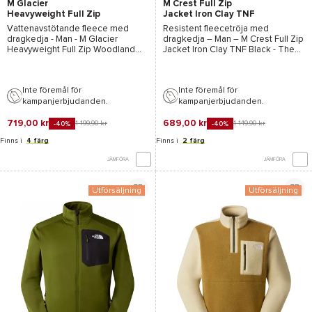
M Glacier
M Crest Full Zip
Heavyweight Full Zip
Jacket Iron Clay TNF
Woodland Green
Black
Vattenavstötande fleece med
Resistent fleecetröja med
dragkedja - Man -
M Glacier
dragkedja – Man –
M Crest Full Zip
Heavyweight Full Zip Woodland
Jacket Iron Clay TNF Black - The
Green - The North Face
- 2026
North Face
– 2026
Inte föremål för
Inte föremål för
kampanjerbjudanden.
kampanjerbjudanden.
719,00 kr
689,00 kr
1 199,90 kr
1 149,90 kr
-40%
-40%
Finns i
4 färg
Finns i
2 färg
JÄMFÖRA
JÄMFÖRA
Utförsäljning
Utförsäljning