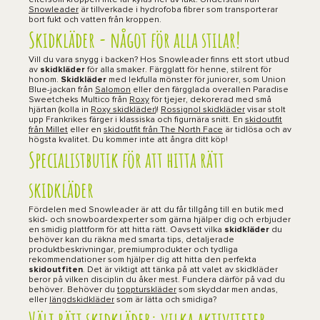
eftersom kroppen inte får kylas ner av fukt. Underställ från
Snowleader
är tillverkade i hydrofoba fibrer som transporterar
bort fukt och vatten från kroppen.
Skidkläder - något för alla stilar!
Vill du vara snygg i backen? Hos Snowleader finns ett stort utbud
av
skidkläder
för alla smaker. Färgglatt för henne, stilrent för
honom.
Skidkläder
med lekfulla mönster för juniorer, som Union
Blue-jackan från
Salomon
eller den färgglada overallen Paradise
Sweetcheks Multico från
Roxy
för tjejer, dekorerad med små
hjärtan (kolla in
Roxy skidkläder
)!
Rossignol skidkläder
visar stolt
upp Frankrikes färger i klassiska och figurnära snitt. En
skidoutfit
från Millet
eller en
skidoutfit från The North Face
är tidlösa och av
högsta kvalitet. Du kommer inte att ångra ditt köp!
Specialistbutik för att hitta rätt
skidkläder
Fördelen med Snowleader är att du får tillgång till en butik med
skid- och snowboardexperter som gärna hjälper dig och erbjuder
en smidig plattform för att hitta rätt. Oavsett vilka
skidkläder
du
behöver kan du räkna med smarta tips, detaljerade
produktbeskrivningar, premiumprodukter och tydliga
rekommendationer som hjälper dig att hitta den perfekta
skidoutfiten
. Det är viktigt att tänka på att valet av skidkläder
beror på vilken disciplin du åker mest. Fundera därför på vad du
behöver. Behöver du
toppturskläder
som skyddar men andas,
eller
längdskidkläder
som är lätta och smidiga?
Välj rätt skidkläder: vilka aktiviteter