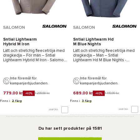
SALOMON
SALOMON
Sntial Lightwarm
Sntial Lightwarm Hd
Hybrid M Iron
M Blue Nights
Lätt och stretchig fleecetröja med
Lätt och stretchig fleecetröja med
dragkedja – För män –
Sntial
dragkedja – Man –
Sntial
Lightwarm Hybrid M Iron - Salomon
Lightwarm Hd M Blue Nights -
– 2026
Salomon
– 2026
Inte föremål för
Inte föremål för
kampanjerbjudanden.
kampanjerbjudanden.
779,00 kr
689,00 kr
1 299,90 kr
1 149,90 kr
-40%
-40%
Finns i
2 färg
Finns i
3 färg
JÄMFÖRA
JÄMFÖRA
Du har sett produkter på 1581