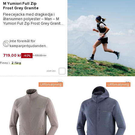
M Yumiori Full Zip
Frost Grey Granite
Grey
Fleecejacka med dragkedja i
återvunnen polyester – Man –
M
Yumiori Full Zip Frost Grey Granite
Grey - The North Face
– 2026
Inte föremål för
kampanjerbjudanden.
719,00 kr
1 199,90 kr
-40%
Finns i
2 färg
JÄMFÖRA
Utförsäljning
Utförsäljning
*Se villkor
här