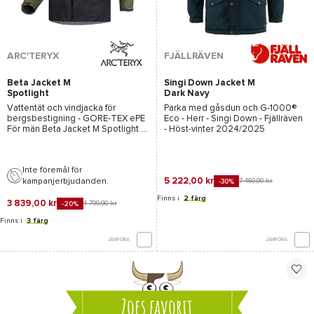
ARC'TERYX
FJÄLLRÄVEN
Beta Jacket M
Singi Down Jacket M
Spotlight
Dark Navy
Vattentät och vindjacka för
Parka med gåsdun och
G-1000®
bergsbestigning -
GORE-TEX ePE
Eco
- Herr -
Singi Down - Fjällräven
För män
Beta Jacket M Spotlight -
- Höst-vinter 2024/2025
Arcteryx
- 2026
Inte föremål för
5 222,00 kr
kampanjerbjudanden.
7 460,00 kr
-30%
Finns i
2 färg
3 839,00 kr
4 799,90 kr
-20%
Finns i
3 färg
JÄMFÖRA
JÄMFÖRA
Zoes favorit