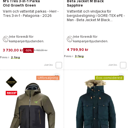
M's Tres 3-in-1 Parka
Beta Jacket M Black
Old Growth Green
Sapphire
Varm och vattentät parkas - Herr -
Vattentät och vindjacka för
Tres 3-in-1 - Patagonia
- 2026
bergsbestigning i
GORE-TEX ePE
-
Man -
Beta Jacket M Black
Sapphire - Arcteryx
- 2026
Inte föremål för
Inte föremål för
kampanjerbjudanden.
kampanjerbjudanden.
4 799,90 kr
3 730,00 kr
7 460,00 kr
-50%
Finns i
3 färg
Finns i
2 färg
JÄMFÖRA
JÄMFÖRA
Utförsäljning
Eco-considered