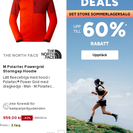
THE NORTH FACE
M Polartec Powergrid
Stormgap Hoodie
Lava Red Iron Clay
Lätt fleecetröja med hood i
Polartec®
Power Grid med
dragkedja - Man -
M Polartec
Powergrid Stormgap Hoodie Lava
Red Iron Clay - The North Face
-
2026
Inte föremål för
kampanjerbjudanden.
959,00 kr
1 599,90 kr
-40%
Finns i
3 färg