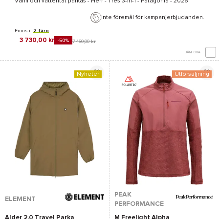
Varm och vattentät parkas - Herr -
Tres 3-in-1 - Patagonia
- 2026
Inte föremål för kampanjerbjudanden.
Finns i
2 färg
3 730,00 kr
-50%
7 460,00 kr
JÄMFÖRA
Nyheter
Utförsäljning
PEAK
ELEMENT
PERFORMANCE
Alder 2.0 Travel Parka
M Freelight Alpha