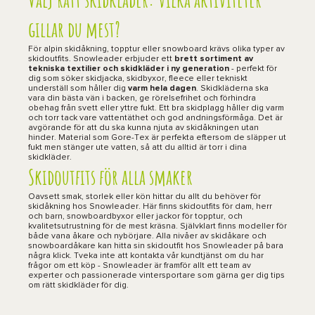
gillar du mest?
För alpin skidåkning, topptur eller snowboard krävs olika typer av
skidoutfits. Snowleader erbjuder ett
brett sortiment av
tekniska textilier och skidkläder i ny generation
- perfekt för
dig som söker skidjacka, skidbyxor, fleece eller tekniskt
underställ som håller dig
varm hela dagen
. Skidkläderna ska
vara din bästa vän i backen, ge rörelsefrihet och förhindra
obehag från svett eller yttre fukt. Ett bra skidplagg håller dig varm
och torr tack vare vattentäthet och god andningsförmåga. Det är
avgörande för att du ska kunna njuta av skidåkningen utan
hinder. Material som Gore-Tex är perfekta eftersom de släpper ut
fukt men stänger ute vatten, så att du alltid är torr i dina
skidkläder.
Skidoutfits för alla smaker
Oavsett smak, storlek eller kön hittar du allt du behöver för
skidåkning hos Snowleader. Här finns skidoutfits för dam, herr
och barn, snowboardbyxor eller jackor för topptur, och
kvalitetsutrustning för de mest kräsna. Självklart finns modeller för
både vana åkare och nybörjare. Alla nivåer av skidåkare och
snowboardåkare kan hitta sin skidoutfit hos Snowleader på bara
några klick. Tveka inte att kontakta vår kundtjänst om du har
frågor om ett köp - Snowleader är framför allt ett team av
experter och passionerade vintersportare som gärna ger dig tips
om rätt skidkläder för dig.