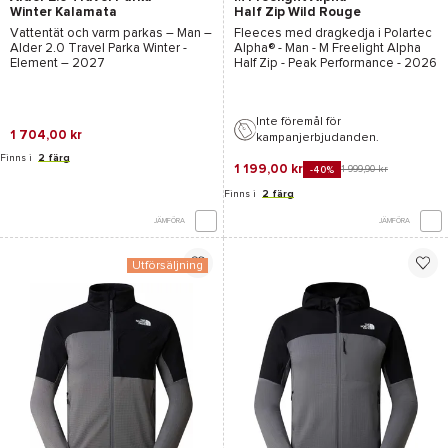
Winter Kalamata
Half Zip Wild Rouge
Vattentät och varm parkas – Man –
Fleeces med dragkedja i
Polartec
Alder 2.0 Travel Parka Winter -
Alpha®
- Man -
M Freelight Alpha
Element
– 2027
Half Zip - Peak Performance
- 2026
Inte föremål för
1 704,00 kr
kampanjerbjudanden.
Finns i
2 färg
1 199,00 kr
1 999,90 kr
-40%
Finns i
2 färg
JÄMFÖRA
JÄMFÖRA
Utförsäljning