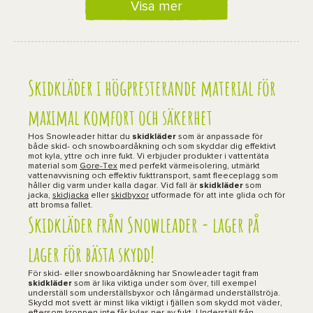
Visa mer
Skidkläder i högpresterande material för
maximal komfort och säkerhet
Hos Snowleader hittar du
skidkläder
som är anpassade för
både skid- och snowboardåkning och som skyddar dig effektivt
mot kyla, yttre och inre fukt. Vi erbjuder produkter i vattentäta
material som
Gore-Tex
med perfekt värmeisolering, utmärkt
vattenavvisning och effektiv fukttransport, samt fleeceplagg som
håller dig varm under kalla dagar. Vid fall är
skidkläder
som
jacka,
skidjacka
eller
skidbyxor
utformade för att inte glida och för
att bromsa fallet.
Skidkläder från Snowleader - lager på
lager för bästa skydd!
För skid- eller snowboardåkning har Snowleader tagit fram
skidkläder
som är lika viktiga under som över, till exempel
underställ som underställsbyxor och långärmad underställströja.
Skydd mot svett är minst lika viktigt i fjällen som skydd mot väder,