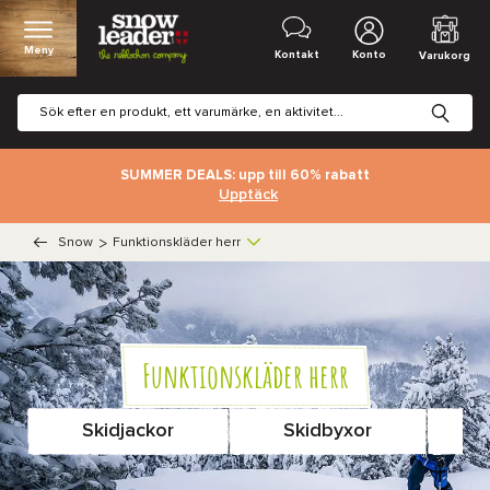
Meny
Kontakt
Konto
Varukorg
SUMMER DEALS: upp till 60% rabatt
Upptäck
Snow
>
Funktionskläder herr
Funktionskläder herr
Skidjackor
Skidbyxor