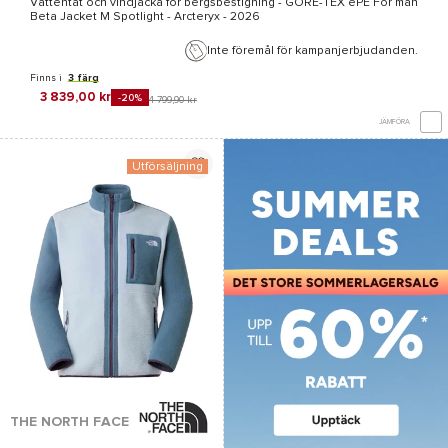
Vattentät och vindjacka för bergsbestigning -
GORE-TEX ePE
För män
Beta Jacket M Spotlight - Arcteryx
- 2026
Inte föremål för kampanjerbjudanden.
Finns i
3 färg
3 839,00 kr
-20%
4 799,90 kr
JÄMFÖRA
Utförsäljning
THE NORTH FACE