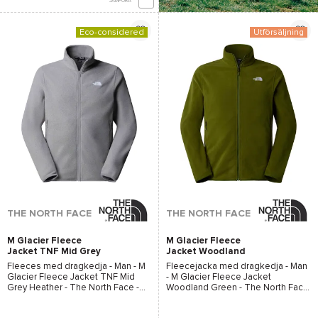
JÄMFÖRA
Eco-considered
Utförsäljning
*Se villkor
här
THE NORTH FACE
THE NORTH FACE
M Glacier Fleece
M Glacier Fleece
Jacket TNF Mid Grey
Jacket Woodland
Heather
Green
Fleeces med dragkedja - Man -
M
Fleecejacka med dragkedja - Man
Glacier Fleece Jacket TNF Mid
-
M Glacier Fleece Jacket
Grey Heather - The North Face
-
Woodland Green - The North Face
2026
- 2026