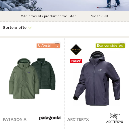
1581
produkt / produkt / produkter
Sida 1 / 88
Se fler
Varumärke
Pris
Marknadsföringsgrad
Färg
filter
Sortera efter
Utförsäljning
Eco-considered
PATAGONIA
ARC'TERYX