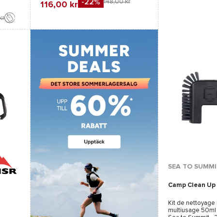
-22%
148,00 kr
116,00 kr
F
Jämföra
kr
Favorit
Jämföra
SEA TO SUMMI
Camp Clean Up
Kit de nettoyage
multiusage 50ml