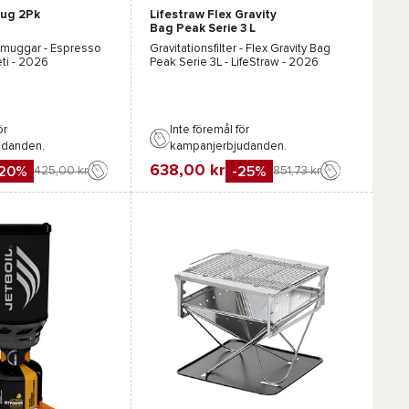
Mug 2Pk
Lifestraw Flex Gravity
Bag Peak Serie 3 L
Mountain Blue
omuggar -
Espresso
Gravitationsfilter -
Flex Gravity Bag
ti
- 2026
Peak Serie 3L - LifeStraw
- 2026
ör
Inte föremål för
udanden.
kampanjerbjudanden.
638,00 kr
-20%
-25%
425,00 kr
851,73 kr
Favorit
Jämföra