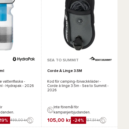
SEA TO SUMMIT
ml
Corde À Linge 3.5M
de vattenflaska -
Kod för camping-/bivackkläder -
l - Hydrapak
- 2026
Corde à linge 3.5m - Sea to Summit
-
2026
ör
Inte föremål för
udanden.
kampanjerbjudanden.
105,00 kr
-19%
-24%
499,00 kr
137,51 kr