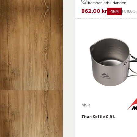
kampanjerbjudanden.
862,00 kr
-15%
1 011,00 
Favorit
Jämföra
MSR
Titan Kettle 0,9 L