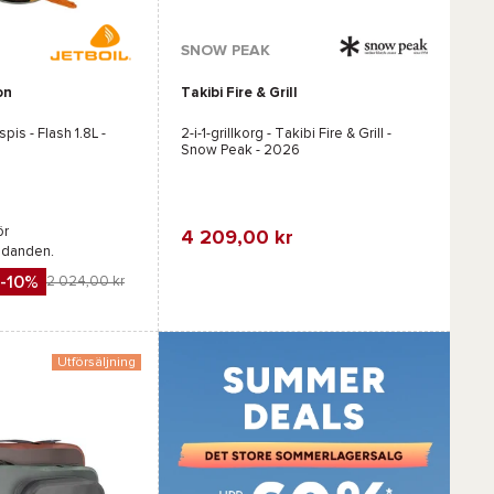
SNOW PEAK
on
Takibi Fire & Grill
spis -
Flash 1.8L -
2-i-1-grillkorg -
Takibi Fire & Grill -
Snow Peak
- 2026
ör
4 209,00 kr
udanden.
Favorit
Jämföra
-10%
2 024,00 kr
Utförsäljning