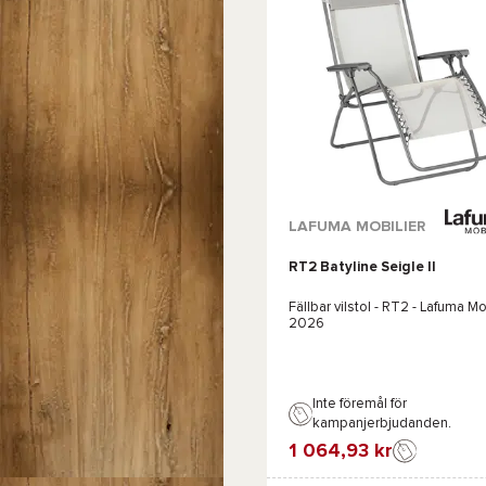
Tillgängliga färger :
LAFUMA MOBILIER
RT2 Batyline Seigle II
Blå
Grön
Svart
Fällbar vilstol -
RT2 - Lafuma Mob
2026
Inte föremål för
kampanjerbjudanden.
1 064,93 kr
Favorit