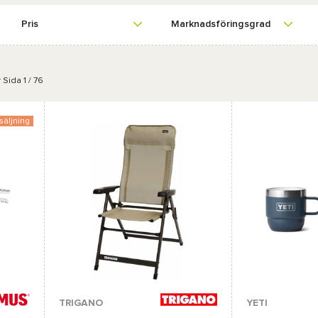
Pris
Marknadsföringsgrad
r
Sida 1 / 76
säljning
Tillgängliga färge
TRIGANO
YETI