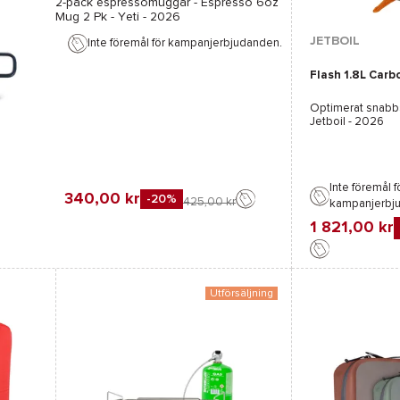
2-pack espressomuggar -
Espresso 6oz
Mug 2 Pk - Yeti
- 2026
JETBOIL
Inte föremål för kampanjerbjudanden.
Flash 1.8L Carb
Optimerat snabb
Jetboil
- 2026
Inte föremål f
340,00 kr
-20%
425,00 kr
kampanjerbj
1 821,00 kr
Favorit
Jämföra
Utförsäljning