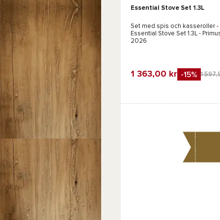
Essential Stove Set 1.3L
Set med spis och kasseroller -
Essential Stove Set 1.3L - Primu
2026
1 363,00 kr
-15%
1 597,
Favorit
Jämföra