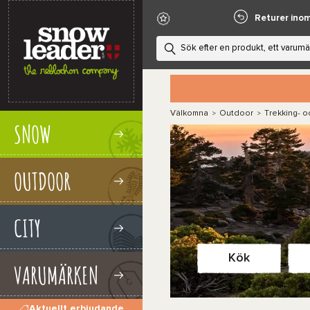
Returer ino
Välkomna
Outdoor
Trekking- o
>
>
SNOW
OUTDOOR
CITY
Kök
VARUMÄRKEN
Aktuellt erbjudande