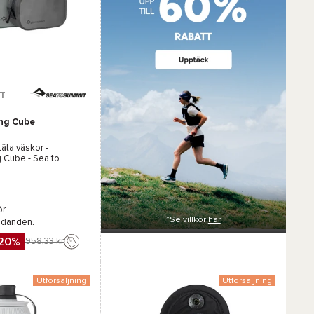
T
ing Cube
äta väskor -
g Cube - Sea to
ör
*Se villkor
här
udanden.
20%
958,33 kr
Utförsäljning
Utförsäljning