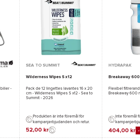
SEA TO SUMMIT
HYDRAPAK
Wilderness Wipes S x12
Breakaway 600
ilier
-
Pack de 12 lingettes lavantes 16 x 20
Flexibel filtreran
cm -
Wilderness Wipes S x12 - Sea to
Breakaway 600 m
Summit
- 2026
Produkten är inte föremål för
Inte föremål f
kampanjerbjudanden och retur.
kampanjerbj
52,00 kr
404,00 kr
Favorit