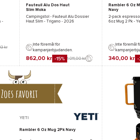
Fauteuil Alu Dos Haut
Rambler 6 Oz 
Svart
Slim Moka
Navy
Campingstol -
Fauteuil Alu Dossier
2-pack espress
s
-
Haut Slim - Trigano
- 2026
6oz Mug 2 Pk - Ye
Inte föremål för
Inte föremål f
93 kr
kampanjerbjudanden.
kampanjerbj
862,00 kr
340,00 kr
-15%
1 011,00 kr
Favorit
Favorit
Jämföra
Jämföra
Zoes favorit
YETI
Rambler 6 Oz Mug 2Pk Navy