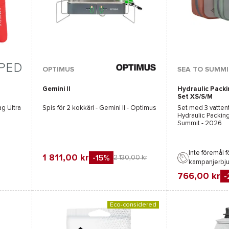
OPTIMUS
SEA TO SUMMI
Gemini II
Hydraulic Pack
Set XS/S/M
g Ultra
Spis för 2 kokkärl -
Gemini II - Optimus
Set med 3 vattent
Hydraulic Packin
Summit
- 2026
Inte föremål f
1 811,00 kr
-15%
2 130,00 kr
kampanjerbj
Favorit
766,00 kr
-
Jämföra
Favorit
Jämföra
Eco-considered