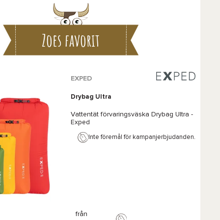
Favorit
Jämföra
Zoes favorit
EXPED
Drybag Ultra
Vattentät förvaringsväska
Drybag Ultra -
Exped
Inte föremål för kampanjerbjudanden.
från