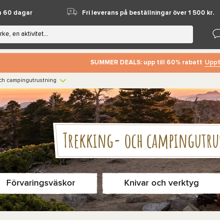
m 60 dagar
Fri leverans på beställningar över 1 500 kr.
Uppt
SUMMER DEALS: upp till 60% rabatt
ch campingutrustning
Trekking- och campingutr
Förvaringsväskor
Knivar och verktyg