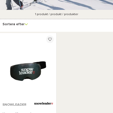
1
produkt / produkt / produkter
Se fler
Varumärke
Pris
Marknadsföringsgrad
Färg
filter
Sortera efter
SNOWLEADER