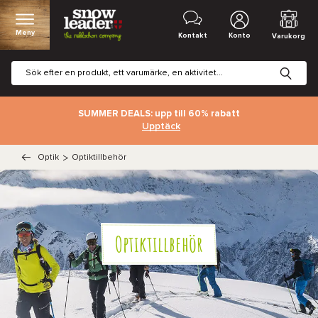
Meny
Kontakt
Konto
Varukorg
SUMMER DEALS: upp till 60% rabatt
Upptäck
Optik
>
Optiktillbehör
Optiktillbehör