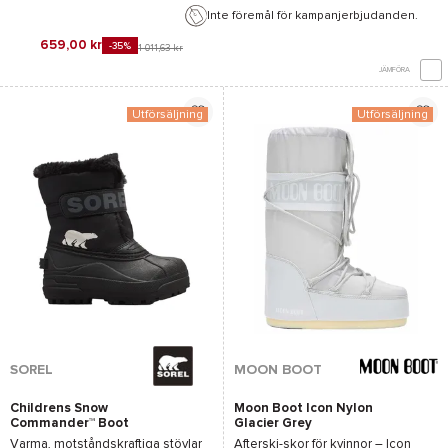
Inte föremål för kampanjerbjudanden.
659,00 kr
-35%
1 011,63 kr
JÄMFÖRA
Utförsäljning
Utförsäljning
SOREL
MOON BOOT
Childrens Snow
Moon Boot Icon Nylon
Commander™ Boot
Glacier Grey
Black Charcoal
Varma, motståndskraftiga stövlar
Afterski-skor för kvinnor –
Icon