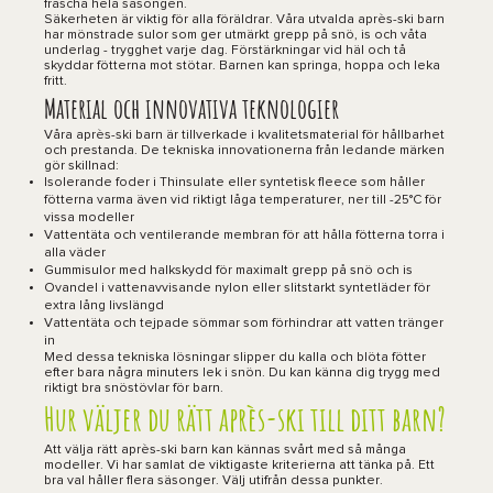
fräscha hela säsongen.
Säkerheten är viktig för alla föräldrar. Våra utvalda après-ski barn
har mönstrade sulor som ger utmärkt grepp på snö, is och våta
underlag - trygghet varje dag. Förstärkningar vid häl och tå
skyddar fötterna mot stötar. Barnen kan springa, hoppa och leka
fritt.
Material och innovativa teknologier
Våra après-ski barn är tillverkade i kvalitetsmaterial för hållbarhet
och prestanda. De tekniska innovationerna från ledande märken
gör skillnad:
Isolerande foder i Thinsulate eller syntetisk fleece som håller
fötterna varma även vid riktigt låga temperaturer, ner till -25°C för
vissa modeller
Vattentäta och ventilerande membran för att hålla fötterna torra i
alla väder
Gummisulor med halkskydd för maximalt grepp på snö och is
Ovandel i vattenavvisande nylon eller slitstarkt syntetläder för
extra lång livslängd
Vattentäta och tejpade sömmar som förhindrar att vatten tränger
in
Med dessa tekniska lösningar slipper du kalla och blöta fötter
efter bara några minuters lek i snön. Du kan känna dig trygg med
riktigt bra snöstövlar för barn.
Hur väljer du rätt après-ski till ditt barn?
Att välja rätt après-ski barn kan kännas svårt med så många
modeller. Vi har samlat de viktigaste kriterierna att tänka på. Ett
bra val håller flera säsonger. Välj utifrån dessa punkter.