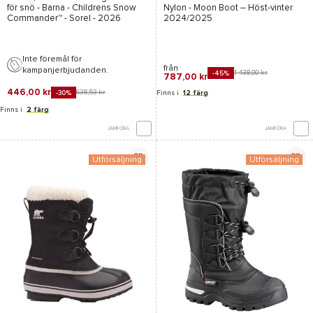
för snö - Barna -
Childrens Snow
Nylon - Moon Boot
– Höst-vinter
Commander™ - Sorel
- 2026
2024/2025
Inte föremål för
från
kampanjerbjudanden.
1 438,00 kr
-45%
787,00 kr
446,00 kr
638,53 kr
-30%
Finns i
12 färg
Finns i
2 färg
JÄMFÖRA
JÄMFÖRA
Utförsäljning
Utförsäljning