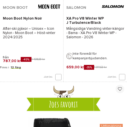
MOON BOOT
SALOMON
Moon Boot Nylon Noir
XA Pro V8 Winter WP
J Turbulence/Black
After-ski pjäxor – Unisex –
Icon
Mångsidiga Vandring vinter-kängor
Nylon - Moon Boot
– Höst-vinter
- Barna -
XA Pro V8 Winter WP -
2024/2025
Salomon
- 2026
Inte föremål för
från
kampanjerbjudanden.
1 438,00 kr
-45%
787,00 kr
659,00 kr
1 011,63 kr
Finns i
12 färg
-35%
JÄMFÖRA
JÄMFÖRA
Zoes favorit
Utförsäljning