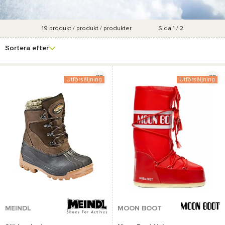
19
produkt / produkt / produkter
Sida 1 / 2
Se fler
Varumärke
Pris
Marknadsföringsgrad
Färg
filter
Sortera efter
Utförsäljning
Utförsäljning
MEINDL
MOON BOOT