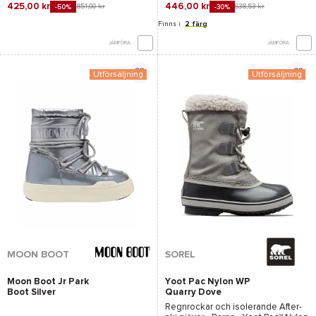
425,00 kr
446,00 kr
851,00 kr
638,53 kr
-50%
-30%
Finns i
2 färg
JÄMFÖRA
JÄMFÖRA
Utförsäljning
Utförsäljning
MOON BOOT
SOREL
Moon Boot Jr Park
Yoot Pac Nylon WP
Boot Silver
Quarry Dove
Regnrockar och isolerande After-