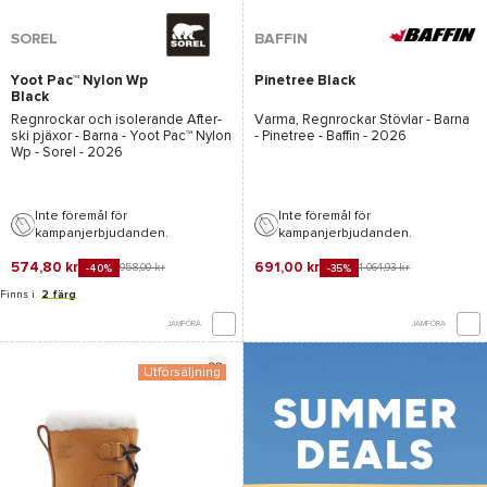
SOREL
BAFFIN
Yoot Pac™ Nylon Wp
Pinetree Black
Black
Regnrockar och isolerande After-
Varma, Regnrockar Stövlar - Barna
ski pjäxor - Barna -
Yoot Pac™ Nylon
-
Pinetree - Baffin
- 2026
Wp - Sorel
- 2026
Inte föremål för
Inte föremål för
kampanjerbjudanden.
kampanjerbjudanden.
574,80 kr
691,00 kr
958,00 kr
1 064,93 kr
-40%
-35%
Finns i
2 färg
JÄMFÖRA
JÄMFÖRA
Utförsäljning