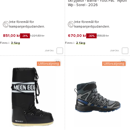
ski pjäxor - Barna -
Yoot Pac™ Nylon
Wp - Sorel
- 2026
Inte föremål för
Inte föremål för
kampanjerbjudanden.
kampanjerbjudanden.
851,00 kr
670,00 kr
1 224,83 kr
958,33 kr
-31%
-30%
Finns i
3 färg
Finns i
2 färg
JÄMFÖRA
JÄMFÖRA
Utförsäljning
Utförsäljning