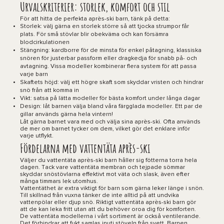
Urvalskriterier: storlek, komfort och stil
För att hitta de perfekta après-ski barn, tänk på detta:
Storlek: välj gärna en storlek större så att tjocka strumpor får
plats. För små stövlar blir obekväma och kan försämra
blodcirkulationen
Stängning: kardborre för de minsta för enkel påtagning, klassiska
snören för justerbar passform eller dragkedja för snabb på- och
avtagning. Vissa modeller kombinerar flera system för att passa
varje barn
Skaftets höjd: välj ett högre skaft som skyddar vristen och hindrar
snö från att komma in
Vikt: satsa på lätta modeller för bästa komfort under långa dagar
Design: låt barnen välja bland våra färgglada modeller. Ett par de
gillar används gärna hela vintern!
Låt gärna barnet vara med och välja sina après-ski. Ofta används
de mer om barnet tycker om dem, vilket gör det enklare inför
varje utflykt.
Fördelarna med vattentäta après-ski
Väljer du vattentäta après-ski barn håller sig fötterna torra hela
dagen. Tack vare vattentäta membran och tejpade sömmar
skyddar snöstövlarna effektivt mot väta och slask, även efter
många timmars lek utomhus.
Vattentäthet är extra viktigt för barn som gärna leker länge i snön.
Till skillnad från vuxna tänker de inte alltid på att undvika
vattenpölar eller djup snö. Riktigt vattentäta après-ski barn gör
att de kan leka fritt utan att du behöver oroa dig för komforten.
De vattentäta modellerna i vårt sortiment är också ventilerande.
Det förhindrar att fukt samlas inuti stöveln från svett. Barnen