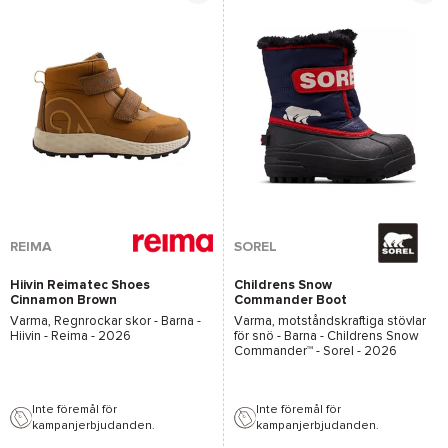
*Se villkor
här
REIMA
SOREL
Hiivin Reimatec Shoes
Childrens Snow
Cinnamon Brown
Commander Boot
Nocturnal Sail Red
Varma, Regnrockar skor - Barna -
Varma, motståndskraftiga stövlar
Hiivin - Reima
- 2026
för snö - Barna -
Childrens Snow
Commander™ - Sorel
- 2026
Inte föremål för
Inte föremål för
kampanjerbjudanden.
kampanjerbjudanden.