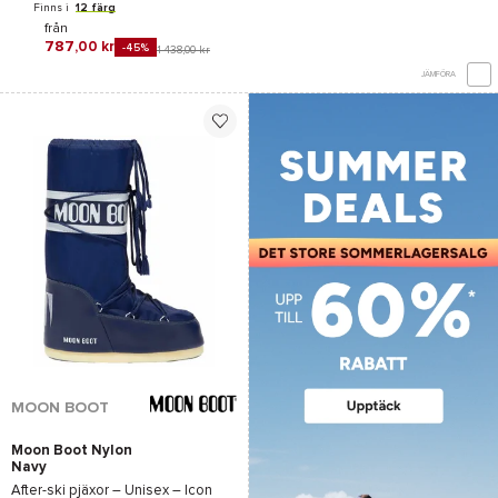
Finns i
12 färg
från
787,00 kr
-45%
1 438,00 kr
JÄMFÖRA
MOON BOOT
Moon Boot Nylon
Navy
After-ski pjäxor – Unisex –
Icon