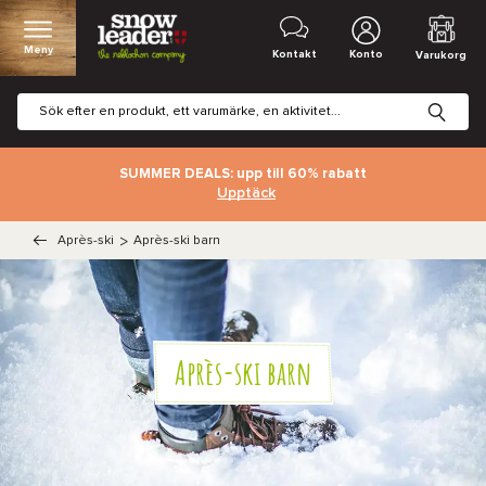
Meny
Kontakt
Konto
Varukorg
SUMMER DEALS: upp till 60% rabatt
Upptäck
Après-ski
>
Après-ski barn
Après-ski barn