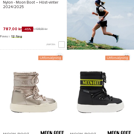
Nylon - Moon Boot
– Höst-vinter
2024/2025
787,00 kr
1 438,00 kr
-45%
Finns i
12 färg
JÄMFÖRA
Utförsäljning
Utförsäljning
*Se villkor
här