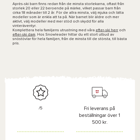
Après-ski barn finns redan från de minsta storlekarna, oftast från
storlek 20 eller 22 beroende på märke, vilket passar barn från
cirka 18 månader till 2 år. För de allra minsta, välj mjuka och lätta
modeller som är enkla att ta på. När barnet blir äldre och mer
aktivt, välj modeller med mer stöd och skydd för alla
vinteräventyr.
Komplettera hela familjens utrustning med våra
efter-ski herr
och
efter-ski dam
. Hos Snowleader hittar du ett stort utbud av
snöstövlar för hela familjen, från de minsta till de största, till bästa
pris.
/5
Fri leverans på
beställningar över 1
500 kr.