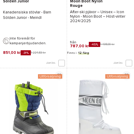
Sölden Junior
Moon Boot Nylon
Rouge
After-ski pjäxor – Unisex –
Icon
Kanadensiska stövlar - Barn
Nylon - Moon Boot
– Höst-vinter
Sölden Junior - Meindl
2024/2025
Inte föremål för
från
kampanjerbjudanden.
1 438,00 kr
-45%
787,00 kr
851,00 kr
1 224,83 kr
-31%
Finns i
12 färg
JÄMFÖRA
JÄMFÖRA
Utförsäljning
Utförsäljning