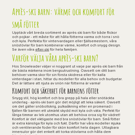
Après-ski barn: värme och komfort för
små fötter
Upptäck vårt breda sortiment av après-ski barn för både flickor
och pojkar - ett måste för att hålla fötterna varma och torra i snö
och kyla. Perfekta för vintervardagen eller fjällsemestern, våra
snöstövlar för barn kombinerar värme, komfort och snygg design.
Se även våra
efter-ski
för hela familjen.
Varför välja våra après-ski barn?
Hos Snowleader väljer vi noggrant ut varje par après-ski barn från
de bästa märkena inom bergsutrustning. Oavsett om ditt barn
behöver varma skor för sin första skidresa eller för kalla
vinterdagar i stan, hittar du modeller för alla behov och budgetar.
Det är lättare att njuta av snön när fötterna är varma!
Komfort och säkerhet för barnens fötter
Snygg stil, hög komfort och bra grepp på hala eller snötäckta
underlag - après-ski barn gör det möjligt att leka säkert. Oavsett
om det gäller snöbollskrig, pulkaåkning eller en promenad i
fjällen får barnen ett utmärkt skydd mot kyla och väta. Perfekt för
långa timmar av lek utomhus utan att behöva oroa sig för vädret!
Komfort är det viktigaste med bra snöstövlar för barn. Små fötter
är extra känsliga för kyla och fukt. Därför har våra modeller mjuka
och ventilerande foder för skön komfort hela dagen. Uttagbara
innersulor gör det enkelt att torka stövlarna och hålla dem