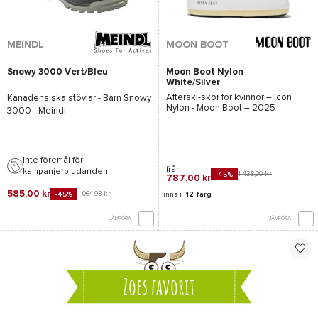
MEINDL
MOON BOOT
Snowy 3000 Vert/Bleu
Moon Boot Nylon
White/Silver
Afterski-skor för kvinnor –
Icon
Kanadensiska stövlar - Barn
Snowy
Nylon - Moon Boot
– 2025
3000 - Meindl
Inte föremål för
från
kampanjerbjudanden.
1 438,00 kr
-45%
787,00 kr
585,00 kr
1 064,93 kr
-45%
Finns i
12 färg
JÄMFÖRA
JÄMFÖRA
Zoes favorit