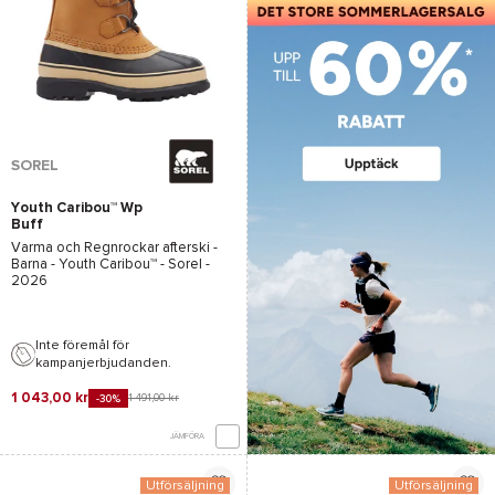
SOREL
Youth Caribou™ Wp
Buff
Varma och Regnrockar afterski -
Barna -
Youth Caribou™ - Sorel
-
2026
Inte föremål för
kampanjerbjudanden.
1 043,00 kr
1 491,00 kr
-30%
JÄMFÖRA
Utförsäljning
Utförsäljning