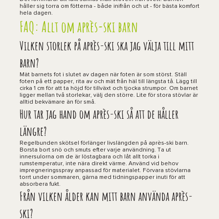
håller sig torra om fötterna - både inifrån och ut - för bästa komfort
hela dagen.
FAQ: Allt om après-ski barn
Vilken storlek på après-ski ska jag välja till mitt
barn?
Mät barnets fot i slutet av dagen när foten är som störst. Ställ
foten på ett papper, rita av och mät från häl till längsta tå. Lägg till
cirka 1 cm för att ta höjd för tillväxt och tjocka strumpor. Om barnet
ligger mellan två storlekar, välj den större. Lite för stora stövlar är
alltid bekvämare än för små.
Hur tar jag hand om après-ski så att de håller
längre?
Regelbunden skötsel förlänger livslängden på après-ski barn.
Borsta bort snö och smuts efter varje användning. Ta ut
innersulorna om de är löstagbara och låt allt torka i
rumstemperatur, inte nära direkt värme. Använd vid behov
impregneringsspray anpassad för materialet. Förvara stövlarna
torrt under sommaren, gärna med tidningspapper inuti för att
absorbera fukt.
Från vilken ålder kan mitt barn använda après-
ski?