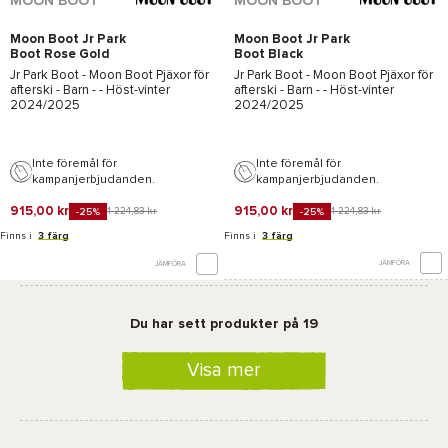
MOON BOOT
MOON BOOT
Moon Boot Jr Park
Moon Boot Jr Park
Boot Rose Gold
Boot Black
Jr Park Boot - Moon Boot
Pjäxor för
Jr Park Boot - Moon Boot
Pjäxor för
afterski - Barn - - Höst-vinter
afterski - Barn - - Höst-vinter
2024/2025
2024/2025
Inte föremål för
Inte föremål för
kampanjerbjudanden.
kampanjerbjudanden.
915,00 kr
915,00 kr
1 224,83 kr
1 224,83 kr
-25%
-25%
Finns i
3 färg
Finns i
3 färg
JÄMFÖRA
JÄMFÖRA
Du har sett produkter på 19
Visa mer