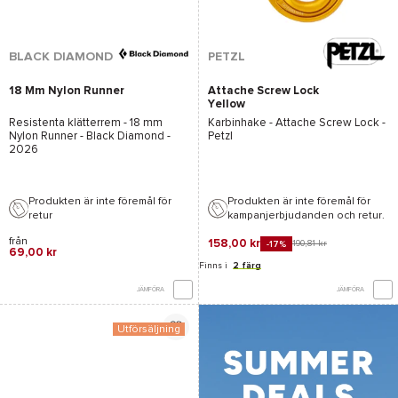
BLACK DIAMOND
PETZL
18 Mm Nylon Runner
Attache Screw Lock
Yellow
Resistenta klätterrem -
18 mm
Karbinhake -
Attache Screw Lock -
Nylon Runner - Black Diamond
-
Petzl
2026
Produkten är inte föremål för
Produkten är inte föremål för
retur
kampanjerbjudanden och retur.
från
158,00 kr
190,81 kr
-17%
69,00 kr
Finns i
2 färg
JÄMFÖRA
JÄMFÖRA
Utförsäljning