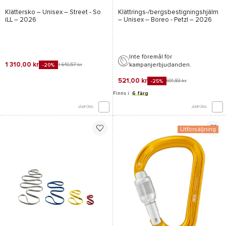
Klättersko – Unisex –
Street - So
Klättrings-/bergsbestigningshjälm
iLL
– 2026
– Unisex –
Boreo - Petzl
– 2026
Inte föremål för
1 310,00 kr
kampanjerbjudanden.
1 640,57 kr
-20%
521,00 kr
691,83 kr
-25%
Finns i
6 färg
JÄMFÖRA
JÄMFÖRA
Utförsäljning