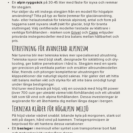
En
alpin ryggsäck
på 30-45 liter med fäste för isyxa och remmar
för stegjärn.
Hur skiljer du ett instegs-stegjärn från en modell för högalpin
användning? Titta på typ av fäste (remmar för glaciärvandring,
halv- eller helautomatisk för teknisk alpinism), antal och form på
taggarna samt isyxans skaft (rakt för glaciär, böjt för branta
sluttningar). Välj certifierade modeller testade av klättrare i
verkliga förhållanden - märken som
Grivel
och
Camp
erbjuder
prisvärda instegsmodeller med bra balans mellan hållbarhet och
pris.
Utrustning för avancerad alpinism
När turerna blir mer tekniska krävs mer specialiserad utrustning.
Tekniska isyxor med böjt skaft, designade för isklättring och dry-
tooling, ger bättre penetration i hård is. Stegjärn med en spets
ger precision på vertikala partier och ersätter allroundmodeller.
Kilar, friends och pitonger kompletterar utrustningen för
klippsektioner där naturligt skydd saknas. Här gäller det att hitta
rätt balans mellan vikt och styrka för att inte bära onödigt tungt
under långa bestigningar.
Vid turer med bivack på höjd, välj en sovsäck med hög fill power
(över 700 cuin ger utmärkt värme/vikt-förhållande) och ett ultralätt
tält som tål vind och alpina förhållanden. Dessa investeringar är
avgörande för att återhämta dig mellan långa dagar i bergen.
Tekniska kläder för högalpin miljö
På höjd växlar vädret snabbt: bitande kyla på morgonen, stark sol
mitt på dagen, hård vind på kammen. Trelagersprincipen är
beprövad för att hantera dessa variationer:
Ett
baslager
i merinoull eller syntet som transporterar bort fukt