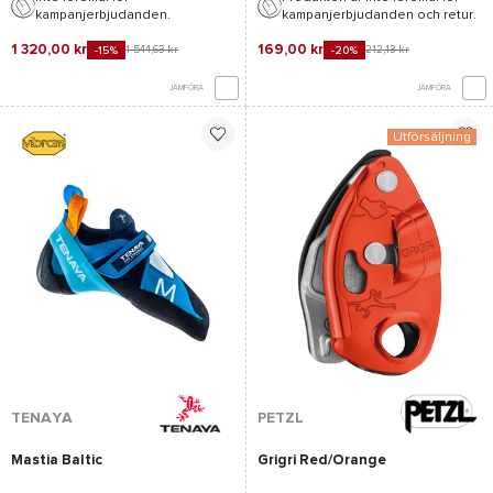
kampanjerbjudanden.
kampanjerbjudanden och retur.
1 320,00 kr
169,00 kr
1 544,63 kr
212,13 kr
-15%
-20%
JÄMFÖRA
JÄMFÖRA
Utförsäljning
TENAYA
PETZL
Mastia Baltic
Grigri Red/Orange