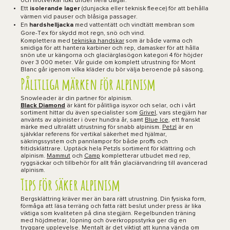
och motverkar lukt under flera dagar.
Ett
isolerande lager
(dunjacka eller teknisk fleece) för att behålla
värmen vid pauser och blåsiga passager.
En
hardshelljacka
med vattentätt och vindtätt membran som
Gore-Tex för skydd mot regn, snö och vind.
Komplettera med
tekniska handskar
som är både varma och
smidiga för att hantera karbiner och rep, damasker för att hålla
snön ute ur kängorna och glaciärglasögon kategori 4 för höjder
över 3 000 meter. Vår guide om
komplett utrustning för Mont
Blanc
går igenom vilka kläder du bör välja beroende på säsong.
Pålitliga märken för alpinism
Snowleader är din partner för alpinism.
Black Diamond
är känt för pålitliga isyxor och selar, och i vårt
sortiment hittar du även specialister som
Grivel
, vars stegjärn har
använts av alpinister i över hundra år, samt
Blue Ice
, ett franskt
märke med ultralätt utrustning för snabb alpinism.
Petzl
är en
självklar referens för vertikal säkerhet med hjälmar,
säkringssystem och pannlampor för både proffs och
fritidsklättrare. Upptäck hela Petzls sortiment för klättring och
alpinism.
Mammut
och
Camp
kompletterar utbudet med rep,
ryggsäckar och tillbehör för allt från glaciärvandring till avancerad
alpinism.
Tips för säker alpinism
Bergsklättring kräver mer än bara rätt utrustning. Din fysiska form,
förmåga att läsa terräng och fatta rätt beslut under press är lika
viktiga som kvaliteten på dina stegjärn. Regelbunden träning
med höjdmetrar, löpning och överkroppsstyrka ger dig en
tryggare upplevelse. Mentalt är det viktigt att kunna vända om