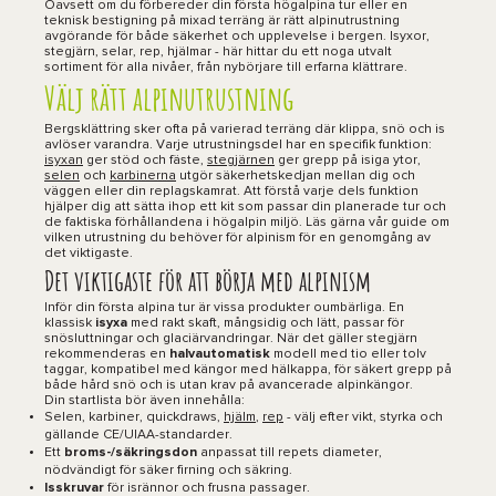
Oavsett om du förbereder din första högalpina tur eller en
teknisk bestigning på mixad terräng är rätt alpinutrustning
avgörande för både säkerhet och upplevelse i bergen. Isyxor,
stegjärn, selar, rep, hjälmar - här hittar du ett noga utvalt
sortiment för alla nivåer, från nybörjare till erfarna klättrare.
Välj rätt alpinutrustning
Bergsklättring sker ofta på varierad terräng där klippa, snö och is
avlöser varandra. Varje utrustningsdel har en specifik funktion:
isyxan
ger stöd och fäste,
stegjärnen
ger grepp på isiga ytor,
selen
och
karbinerna
utgör säkerhetskedjan mellan dig och
väggen eller din replagskamrat. Att förstå varje dels funktion
hjälper dig att sätta ihop ett kit som passar din planerade tur och
de faktiska förhållandena i högalpin miljö. Läs gärna vår guide om
vilken utrustning du behöver för alpinism
för en genomgång av
det viktigaste.
Det viktigaste för att börja med alpinism
Inför din första alpina tur är vissa produkter oumbärliga. En
klassisk
isyxa
med rakt skaft, mångsidig och lätt, passar för
snösluttningar och glaciärvandringar. När det gäller stegjärn
rekommenderas en
halvautomatisk
modell med tio eller tolv
taggar, kompatibel med kängor med hälkappa, för säkert grepp på
både hård snö och is utan krav på avancerade alpinkängor.
Din startlista bör även innehålla:
Selen, karbiner, quickdraws,
hjälm
,
rep
- välj efter vikt, styrka och
gällande CE/UIAA-standarder.
Ett
broms-/säkringsdon
anpassat till repets diameter,
nödvändigt för säker firning och säkring.
Isskruvar
för isrännor och frusna passager.