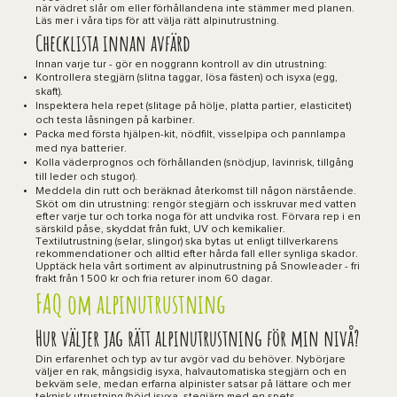
när vädret slår om eller förhållandena inte stämmer med planen.
Läs mer i våra
tips för att välja rätt alpinutrustning
.
Checklista innan avfärd
Innan varje tur - gör en noggrann kontroll av din utrustning:
Kontrollera stegjärn (slitna taggar, lösa fästen) och isyxa (egg,
skaft).
Inspektera hela repet (slitage på hölje, platta partier, elasticitet)
och testa låsningen på karbiner.
Packa med första hjälpen-kit, nödfilt, visselpipa och pannlampa
med nya batterier.
Kolla väderprognos och förhållanden (snödjup, lavinrisk, tillgång
till leder och stugor).
Meddela din rutt och beräknad återkomst till någon närstående.
Sköt om din utrustning: rengör stegjärn och isskruvar med vatten
efter varje tur och torka noga för att undvika rost. Förvara rep i en
särskild påse, skyddat från fukt, UV och kemikalier.
Textilutrustning (selar, slingor) ska bytas ut enligt tillverkarens
rekommendationer och alltid efter hårda fall eller synliga skador.
Upptäck hela vårt sortiment av alpinutrustning på Snowleader - fri
frakt från 1 500 kr och fria returer inom 60 dagar.
FAQ om alpinutrustning
Hur väljer jag rätt alpinutrustning för min nivå?
Din erfarenhet och typ av tur avgör vad du behöver. Nybörjare
väljer en rak, mångsidig isyxa, halvautomatiska stegjärn och en
bekväm sele, medan erfarna alpinister satsar på lättare och mer