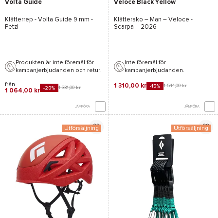
Volta Guide
Veloce Black Yellow
Klätterrep -
Volta Guide 9 mm -
Klättersko – Man –
Veloce -
Petzl
Scarpa
– 2026
Produkten är inte föremål för
Inte föremål för
kampanjerbjudanden och retur.
kampanjerbjudanden.
från
1 310,00 kr
1 544,00 kr
-15%
1 331,00 kr
-20%
1 064,00 kr
JÄMFÖRA
JÄMFÖRA
Utförsäljning
Utförsäljning