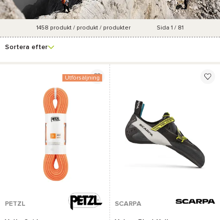
1458
produkt / produkt / produkter
Sida 1 / 81
Se fler
Varumärke
Pris
Marknadsföringsgrad
Färg
filter
Sortera efter
Utförsäljning
PETZL
SCARPA