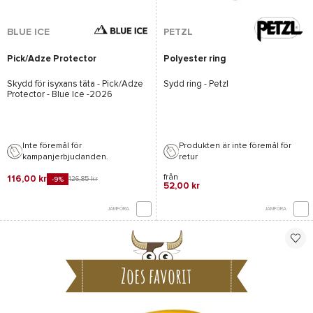
BLUE ICE
PETZL
Pick/Adze Protector
Polyester ring
Skydd för isyxans täta -
Pick/Adze
Sydd ring -
Petzl
Protector - Blue Ice
-2026
Inte föremål för
Produkten är inte föremål för
kampanjerbjudanden.
retur
från
116,00 kr
126,85 kr
-9%
52,00 kr
JÄMFÖRA
JÄMFÖRA
Zoes favorit