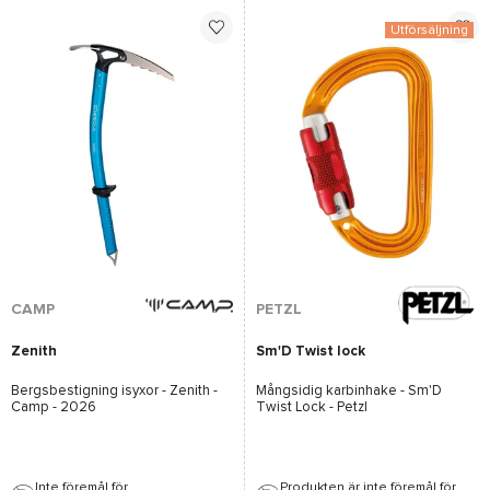
Utförsäljning
*Se villkor
här
CAMP
PETZL
Zenith
Sm'D Twist lock
Bergsbestigning isyxor -
Zenith -
Mångsidig karbinhake -
Sm'D
Camp
- 2026
Twist Lock - Petzl
Inte föremål för
Produkten är inte föremål för