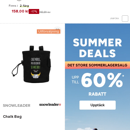
Finns i
2 färg
158,00 kr
-17%
190,81 kr
JÄMFÖRA
Utförsäljning
SNOWLEADER
Chalk Bag