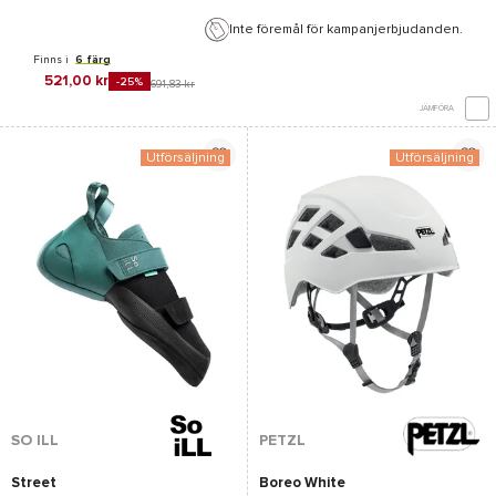
Inte föremål för kampanjerbjudanden.
Finns i
6 färg
521,00 kr
-25%
691,83 kr
JÄMFÖRA
Utförsäljning
Utförsäljning
SO ILL
PETZL
Street
Boreo White