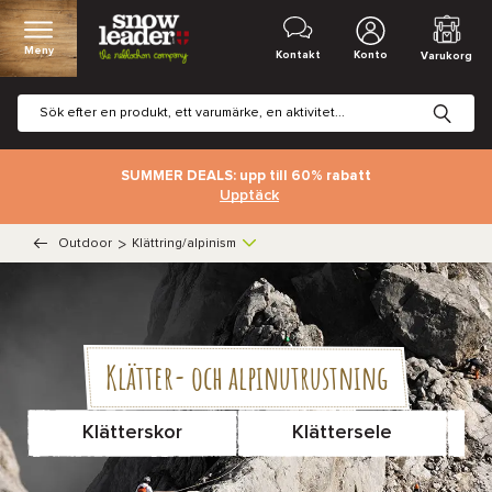
Meny
Kontakt
Konto
Varukorg
SUMMER DEALS: upp till 60% rabatt
Upptäck
Outdoor
>
Klättring/alpinism
Klätter- och alpinutrustning
Klätterskor
Klättersele