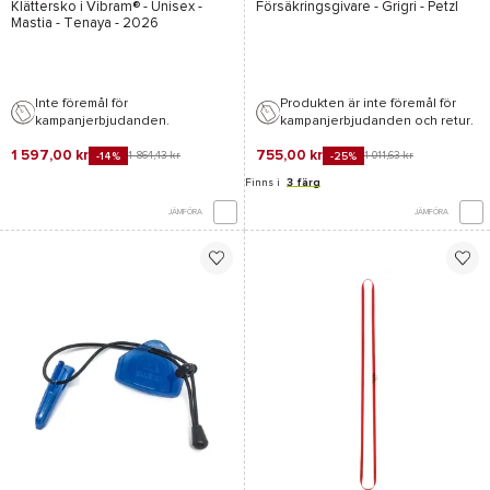
Klättersko i
Vibram®
- Unisex -
Försäkringsgivare -
Grigri - Petzl
Mastia - Tenaya
- 2026
Inte föremål för
Produkten är inte föremål för
kampanjerbjudanden.
kampanjerbjudanden och retur.
1 597,00 kr
755,00 kr
1 864,43 kr
1 011,63 kr
-14%
-25%
Finns i
3 färg
JÄMFÖRA
JÄMFÖRA