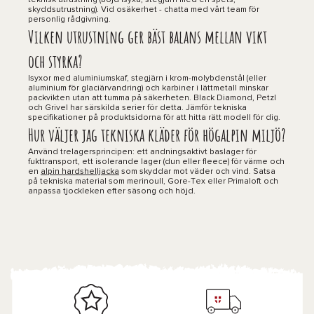
teknisk utrustning (böjd isyxa, stegjärn med en spets,
skyddsutrustning). Vid osäkerhet - chatta med vårt team för
personlig rådgivning.
Vilken utrustning ger bäst balans mellan vikt
och styrka?
Isyxor med aluminiumskaf, stegjärn i krom-molybdenstål (eller
aluminium för glaciärvandring) och karbiner i lättmetall minskar
packvikten utan att tumma på säkerheten. Black Diamond, Petzl
och Grivel har särskilda serier för detta. Jämför tekniska
specifikationer på produktsidorna för att hitta rätt modell för dig.
Hur väljer jag tekniska kläder för högalpin miljö?
Använd trelagersprincipen: ett andningsaktivt baslager för
fukttransport, ett isolerande lager (dun eller fleece) för värme och
en
alpin hardshelljacka
som skyddar mot väder och vind. Satsa
på tekniska material som merinoull, Gore-Tex eller Primaloft och
anpassa tjockleken efter säsong och höjd.