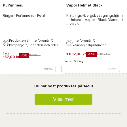
Pur'anneau
Vapor Helmet Black
Ringar -
Pur'anneau - Petzl
Klättrings-/bergsbestigningshjälm
– Unisex –
Vapor - Black Diamond
– 2026
Produkten är inte föremål för
Inte föremål för
kampanjerbjudanden och retur.
kampanjerbjudanden.
från
1 032,00 kr
1 384,73 kr
-25%
158,00 kr
-13%
137,00 kr
Finns i
5 färg
JÄMFÖRA
JÄMFÖRA
Du har sett produkter på 1458
Visa mer