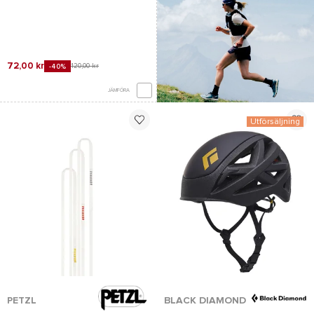
72,00 kr
120,00 kr
-40%
JÄMFÖRA
Utförsäljning
*Se villkor
här
PETZL
BLACK DIAMOND