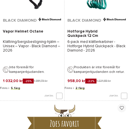
BLACK DIAMOND
BLACK DIAMOND
Vapor Helmet Octane
Hotforge Hybrid
Quickpack 12 Cm
Clean Green
Klättring/bergsbestigning-hjälm –
6-pack med klätterkarbiner -
Unisex –
Vapor - Black Diamond
–
Hotforge Hybrid Quickpack - Black
2026
Diamond
- 2026
Inte föremål för
Produkten är inte föremål för
kampanjerbjudanden.
kampanjerbjudanden och retur.
1 032,00 kr
958,00 kr
1 384,73 kr
1 224,83 kr
-25%
-22%
Finns i
5 färg
Finns i
2 färg
JÄMFÖRA
JÄMFÖRA
Zoes favorit