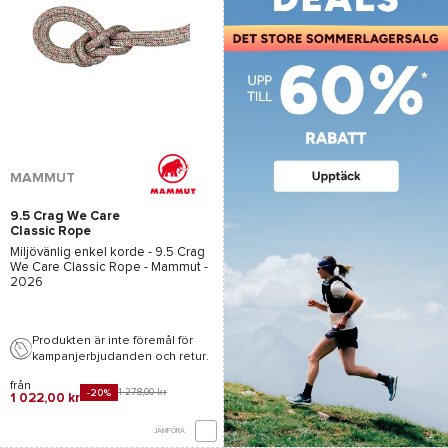
MAMMUT
9.5 Crag We Care
Classic Rope
Assorted
Miljövänlig enkel korde -
9.5 Crag
We Care Classic Rope - Mammut
-
2026
Produkten är inte föremål för
kampanjerbjudanden och retur.
från
1 278,00 kr
-20%
1 022,00 kr
JÄMFÖRA