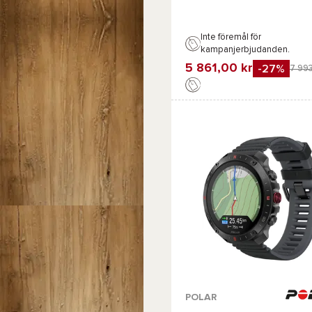
Inte föremål för
kampanjerbjudanden.
5 861,00 kr
-27%
7 993
Favorit
Jämföra
Tillgängliga färger :
POLAR