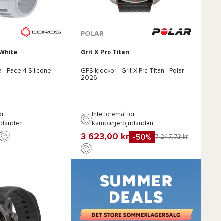
r :
POLAR
 White
Grit X Pro Titan
a -
Pace 4 Silicone -
GPS klockor -
Grit X Pro Titan - Polar
-
2026
ör
Inte föremål för
udanden.
kampanjerbjudanden.
3 623,00 kr
-50%
7 247,73 kr
Favorit
Jämföra