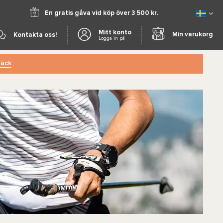
En gratis gåva vid köp över 3 500 kr.
Mitt konto
Min varukorg
Kontakta oss!
Logga in på
äck