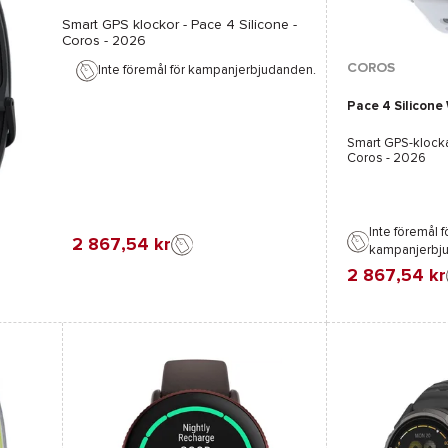
Smart GPS klockor -
Pace 4 Silicone -
Coros
- 2026
Tillgängliga färge
COROS
Inte föremål för kampanjerbjudanden.
Pace 4 Silicone
Svart
Smart GPS-klock
Coros
- 2026
Inte föremål f
2 867,54 kr
kampanjerbj
2 867,54 kr
Favorit
Jämföra