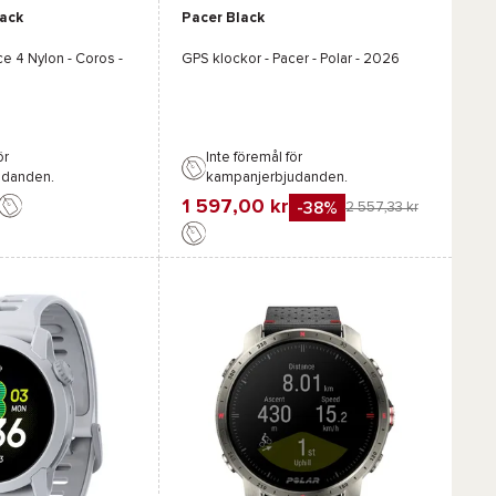
lack
Pacer Black
Vit
ce 4 Nylon - Coros
-
GPS klockor -
Pacer - Polar
- 2026
ör
Inte föremål för
udanden.
kampanjerbjudanden.
1 597,00 kr
-38%
2 557,33 kr
Favorit
Jämföra