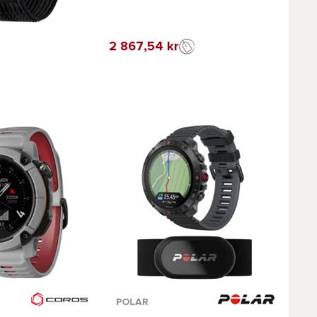
2 867,54 kr
avorit
r :
Tillgängliga färger :
POLAR