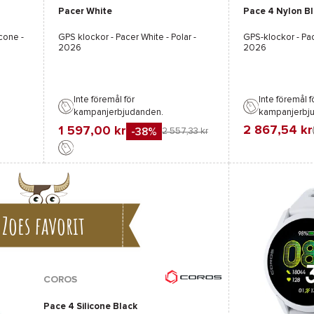
Pacer White
Pace 4 Nylon B
Svart
Vit
cone -
GPS klockor -
Pacer White - Polar
-
GPS-klockor -
Pa
2026
2026
Inte föremål för
Inte föremål f
kampanjerbjudanden.
kampanjerbj
2 867,54 kr
1 597,00 kr
-38%
2 557,33 kr
Favorit
Jämföra
Favorit
Jämföra
Zoes favorit
COROS
Pace 4 Silicone Black