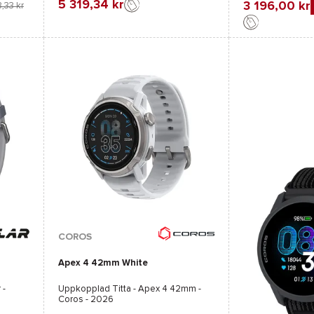
5 319,34 kr
3 196,00 kr
,33 kr
Favorit
Jämföra
Favorit
Jämföra
COROS
Apex 4 42mm White
r
-
Uppkopplad Titta -
Apex 4 42mm -
Coros
- 2026