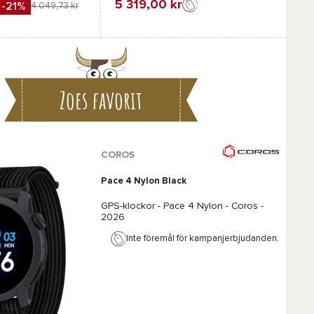
5 319,00 kr
-21%
4 049,73 kr
Favorit
Jämföra
Zoes favorit
COROS
Pace 4 Nylon Black
GPS-klockor -
Pace 4 Nylon - Coros
-
2026
Inte föremål för kampanjerbjudanden.