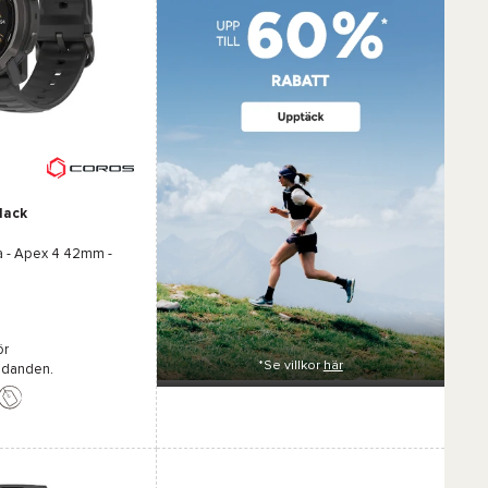
lack
a -
Apex 4 42mm -
ör
*Se villkor
här
udanden.