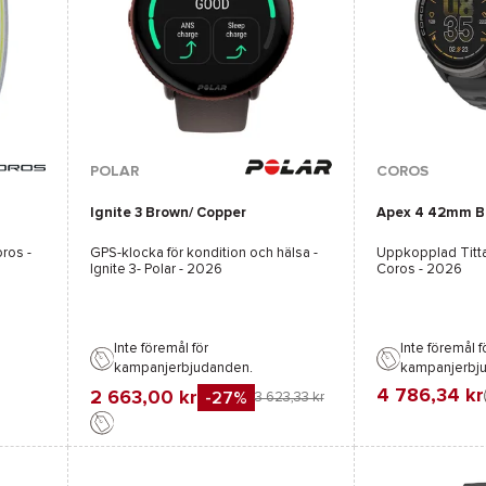
Tillgängliga färger :
POLAR
COROS
Ignite 3 Brown/ Copper
Apex 4 42mm B
Svart
oros
-
GPS-klocka för kondition och hälsa -
Uppkopplad Titt
Ignite 3- Polar
- 2026
Coros
- 2026
Inte föremål för
Inte föremål f
kampanjerbjudanden.
kampanjerbj
4 786,34 kr
2 663,00 kr
-27%
3 623,33 kr
Favorit
Jämföra
Favorit
Jämföra