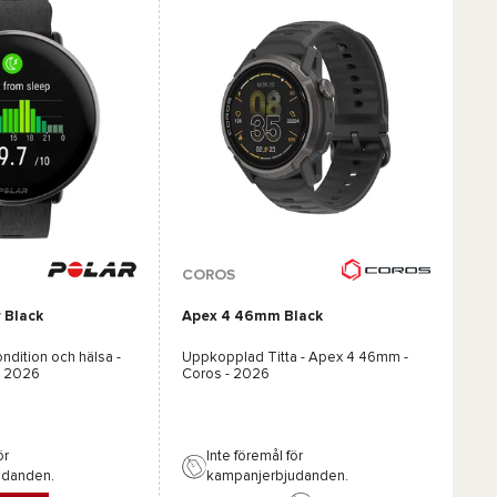
COROS
r Black
Apex 4 46mm Black
ndition och hälsa -
Uppkopplad Titta -
Apex 4 46mm -
- 2026
Coros
- 2026
ör
Inte föremål för
udanden.
kampanjerbjudanden.