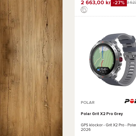
2 663,00 kr
-27%
3 623
Favorit
Jämföra
Tillgängliga färger :
POLAR
Polar Grit X2 Pro Grey
Svart
Svart
Grå
GPS klockor -
Grit X2 Pro - Pola
2026