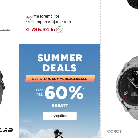
Inte föremål för
kampanjerbjudanden.
F
Jämföra
4 786,34 kr
,93 kr
Favorit
Jämföra
Tillgängliga färge
COROS