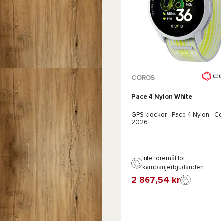
Tillgängliga färger :
COROS
Pace 4 Nylon White
Svart
GPS klockor -
Pace 4 Nylon - C
2026
Inte föremål för
kampanjerbjudanden.
2 867,54 kr
Favorit
Jämföra