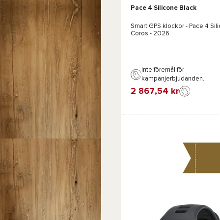
Pace 4 Silicone Black
Vit
Smart GPS klockor -
Pace 4 Sili
Coros
- 2026
Inte föremål för
kampanjerbjudanden.
2 867,54 kr
Favorit
Jämföra