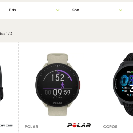
Pris
Kön
da 1 / 2
Tillgängliga färger :
Tillgängliga färge
POLAR
COROS