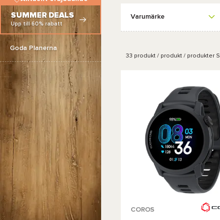
SUMMER DEALS
Varumärke
Upp till 60% rabatt
Goda Planerna
33
produkt / produkt / produkter
Si
Tillgängliga färger :
COROS