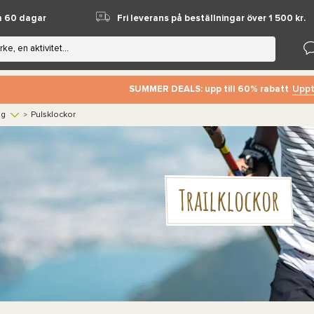
m 60 dagar
Fri leverans på beställningar över 1 500 kr.
Uppt
SUMMER DEALS: upp till 60% rabatt
ng
Pulsklockor
>
Trailklockor