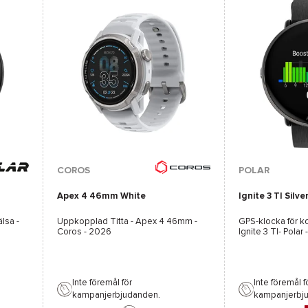
COROS
POLAR
Apex 4 46mm White
Ignite 3 TI Silve
lsa -
Uppkopplad Titta -
Apex 4 46mm -
GPS-klocka för ko
Coros
- 2026
Ignite 3 TI- Polar
Inte föremål för
Inte föremål f
kampanjerbjudanden.
kampanjerbj