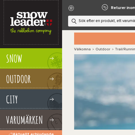
Returer ino
Välkomna
Outdoor
Trail/Runni
>
>
SNOW
OUTDOOR
CITY
VARUMÄRKEN
Aktuellt erbjudande