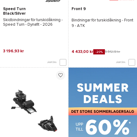
Speed Turn
Front 9
Black/Silver
Skidbindningar för turskidåkning -
Bindningar för turskidåkning -
Front
Speed Turn - Dynafit
- 2026
9 - ATK
3 196,93 kr
4 433,00 kr
5 542,13 kr
-20%
JÄMFÖRA
JÄMFÖRA