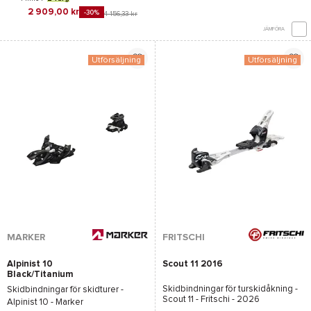
2 909,00 kr
-30%
4 156,33 kr
JÄMFÖRA
Utförsäljning
Utförsäljning
MARKER
FRITSCHI
Alpinist 10
Scout 11 2016
Black/Titanium
Skidbindningar för turskidåkning -
Skidbindningar för skidturer -
Scout 11 - Fritschi
- 2026
Alpinist 10 - Marker