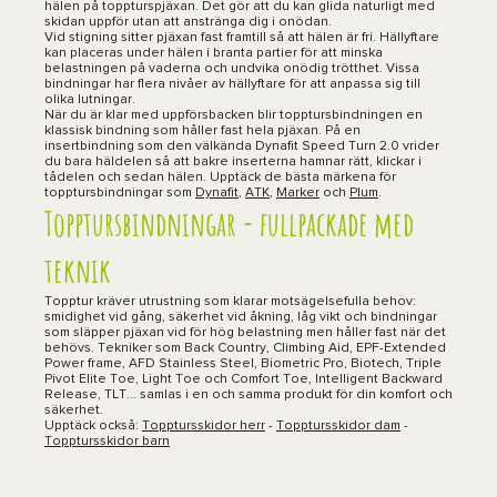
hälen på toppturspjäxan. Det gör att du kan glida naturligt med
skidan uppför utan att anstränga dig i onödan.
Vid stigning sitter pjäxan fast framtill så att hälen är fri. Hällyftare
kan placeras under hälen i branta partier för att minska
belastningen på vaderna och undvika onödig trötthet. Vissa
bindningar har flera nivåer av hällyftare för att anpassa sig till
olika lutningar.
När du är klar med uppförsbacken blir topptursbindningen en
klassisk bindning som håller fast hela pjäxan. På en
insertbindning som den välkända
Dynafit Speed Turn 2.0
vrider
du bara häldelen så att bakre inserterna hamnar rätt, klickar i
tådelen och sedan hälen. Upptäck de bästa märkena för
topptursbindningar som
Dynafit
,
ATK
,
Marker
och
Plum
.
Topptursbindningar - fullpackade med
teknik
Topptur kräver utrustning som klarar motsägelsefulla behov:
smidighet vid gång, säkerhet vid åkning, låg vikt och bindningar
som släpper pjäxan vid för hög belastning men håller fast när det
behövs. Tekniker som Back Country, Climbing Aid, EPF-Extended
Power frame, AFD Stainless Steel, Biometric Pro, Biotech, Triple
Pivot Elite Toe, Light Toe och Comfort Toe, Intelligent Backward
Release, TLT... samlas i en och samma produkt för din komfort och
säkerhet.
Upptäck också:
Topptursskidor herr
-
Topptursskidor dam
-
Topptursskidor barn