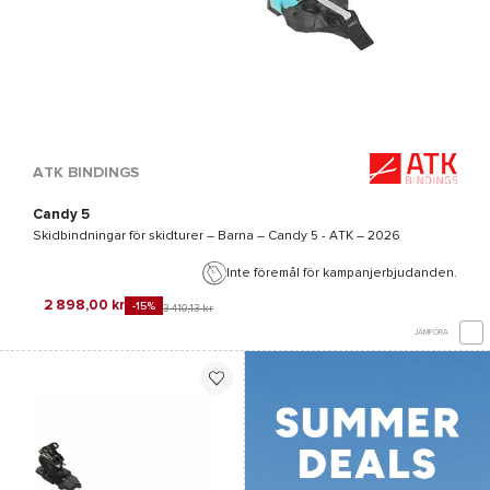
ATK BINDINGS
Candy 5
Skidbindningar för skidturer – Barna –
Candy 5 - ATK
– 2026
Inte föremål för kampanjerbjudanden.
2 898,00 kr
-15%
3 410,13 kr
JÄMFÖRA