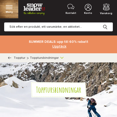
Meny
Kontakt
Konto
Varukorg
SUMMER DEALS: upp till 60% rabatt
Upptäck
Topptur
>
Topptursbindningar
Topptursbindningar