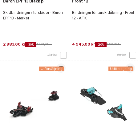
Baron EPF 13 Black p
Front 12
Skidbindningar / turskidor -
Baron
Bindningar för turskidåkning - Front
EPF 13 - Marker
12 - ATK
2 983,00 kr
4 945,00 kr
4 262,93 kr
6 181,73 kr
-30%
-20%
JÄMFÖRA
JÄMFÖRA
Utförsäljning
Utförsäljning