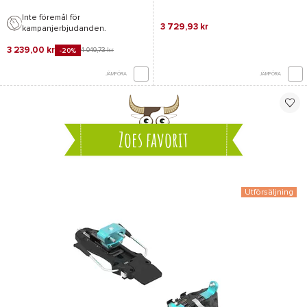
Inte föremål för
3 729,93 kr
kampanjerbjudanden.
3 239,00 kr
4 049,73 kr
-20%
JÄMFÖRA
JÄMFÖRA
Zoes favorit
Utförsäljning