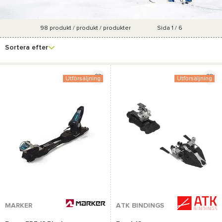
98
produkt / produkt / produkter
Sida 1 / 6
Se fler
Varumärke
Pris
Marknadsföringsgrad
Färg
filter
Sortera efter
Utförsäljning
Utförsäljning
MARKER
ATK BINDINGS