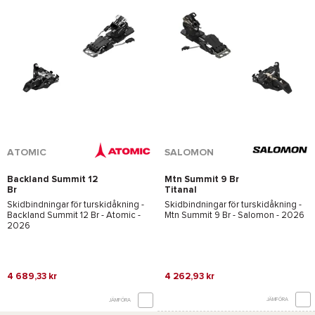
*Se villkor
här
ATOMIC
SALOMON
Backland Summit 12
Mtn Summit 9 Br
Br
Titanal
Skidbindningar för turskidåkning -
Skidbindningar för turskidåkning -
Backland Summit 12 Br - Atomic
-
Mtn Summit 9 Br - Salomon
- 2026
2026
4 689,33 kr
4 262,93 kr
JÄMFÖRA
JÄMFÖRA