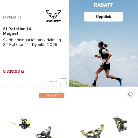
DYNAFIT
St Rotation 14
Magnet
Skidbindningar för turskidåkning -
ST Rotation 14 - Dynafit
- 2026
5 328,93 kr
JÄMFÖRA
Utförsäljning
*Se villkor
här