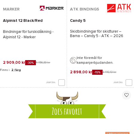
MARKER
ATK BINDINGS
Alpinist 12 Black/Red
Candy 5
Skidbindningar för skidturer –
Bindningar för turskidåkning -
Barna –
Candy 5 - ATK
– 2026
Alpinist 12 - Marker
Inte föremål för
2 909,00 kr
kampanjerbjudanden.
4 156,33 kr
-30%
Finns i
2 färg
2 898,00 kr
3 410,13 kr
-15%
JÄMFÖRA
JÄMFÖRA
Zoes favorit