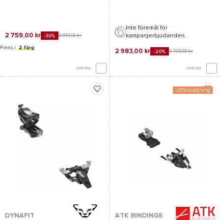
Inte föremål för
2 759,00 kr
kampanjerbjudanden.
3 943,13 kr
-30%
Finns i
2 färg
2 983,00 kr
3 729,93 kr
-20%
JÄMFÖRA
JÄMFÖRA
Utförsäljning
DYNAFIT
ATK BINDINGS