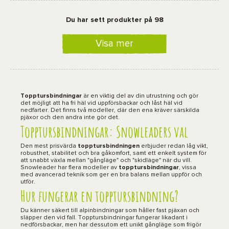
Du har sett produkter på 98
Visa mer
Topptursbindningar
är en viktig del av din utrustning och gör
det möjligt att ha fri häl vid uppförsbackar och låst häl vid
nedfarter. Det finns två modeller, där den ena kräver särskilda
pjäxor och den andra inte gör det.
Topptursbindningar: Snowleaders val
Den mest prisvärda
topptursbindningen
erbjuder redan låg vikt,
robusthet, stabilitet och bra gåkomfort, samt ett enkelt system för
att snabbt växla mellan "gångläge" och "skidläge" när du vill.
Snowleader har flera modeller av
topptursbindningar
, vissa
med avancerad teknik som ger en bra balans mellan uppför och
utför.
Hur fungerar en topptursbindning?
Du känner säkert till alpinbindningar som håller fast pjäxan och
släpper den vid fall. Topptursbindningar fungerar likadant i
nedförsbackar, men har dessutom ett unikt gångläge som frigör