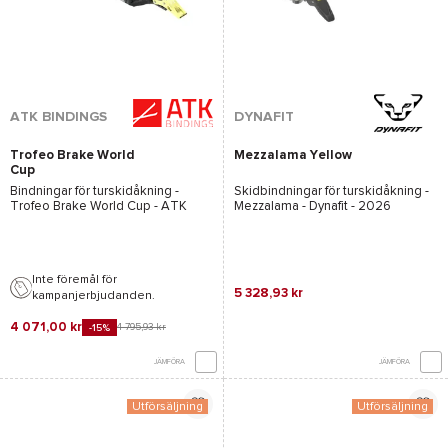
ATK BINDINGS
DYNAFIT
Trofeo Brake World
Mezzalama Yellow
Cup
Bindningar för turskidåkning -
Skidbindningar för turskidåkning -
Trofeo Brake World Cup - ATK
Mezzalama - Dynafit
- 2026
Inte föremål för
5 328,93 kr
kampanjerbjudanden.
4 071,00 kr
4 795,93 kr
-15%
JÄMFÖRA
JÄMFÖRA
Utförsäljning
Utförsäljning