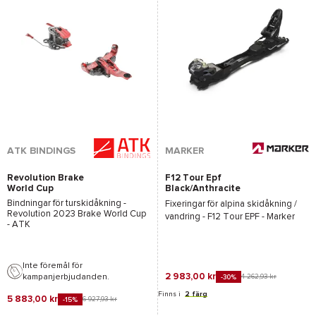
ATK BINDINGS
MARKER
Revolution Brake
F12 Tour Epf
World Cup
Black/Anthracite
Bindningar för turskidåkning -
Fixeringar för alpina skidåkning /
Revolution 2023 Brake World Cup
vandring -
F12 Tour EPF - Marker
- ATK
Inte föremål för
2 983,00 kr
kampanjerbjudanden.
4 262,93 kr
-30%
Finns i
2 färg
5 883,00 kr
6 927,93 kr
-15%