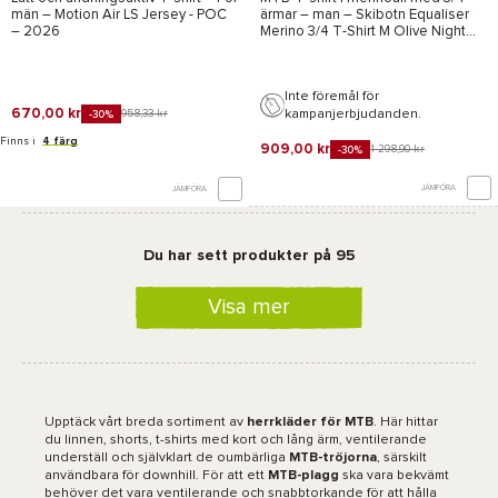
Black
män –
Motion Air LS Jersey - POC
ärmar – man –
Skibotn Equaliser
– 2026
Merino 3/4 T-Shirt M Olive Night
Caviar Black - Norrona
– 2026
Inte föremål för
670,00 kr
kampanjerbjudanden.
958,33 kr
-30%
Finns i
4 färg
909,00 kr
1 298,90 kr
-30%
JÄMFÖRA
JÄMFÖRA
Du har sett produkter på 95
Visa mer
Upptäck vårt breda sortiment av
herrkläder för MTB
. Här hittar
du linnen, shorts, t-shirts med kort och lång ärm, ventilerande
underställ och självklart de oumbärliga
MTB-tröjorna
, särskilt
användbara för downhill. För att ett
MTB-plagg
ska vara bekvämt
behöver det vara ventilerande och snabbtorkande för att hålla