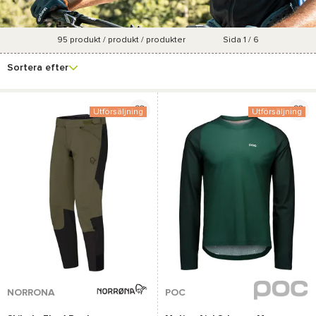
95
produkt / produkt / produkter
Sida 1 / 6
Se fler
Varumärke
Pris
Marknadsföringsgrad
Färg
filter
Sortera efter
Utförsäljning
Utförsäljning
NORRONA
POC