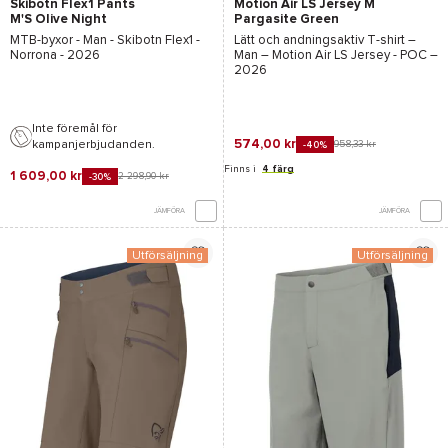
Skibotn Flex1 Pants
Motion Air LS Jersey M
M'S Olive Night
Pargasite Green
MTB-byxor - Man -
Skibotn Flex1 -
Lätt och andningsaktiv T-shirt –
Norrona
- 2026
Man –
Motion Air LS Jersey - POC
–
2026
Inte föremål för
574,00 kr
kampanjerbjudanden.
958,33 kr
-40%
Finns i
4 färg
1 609,00 kr
2 298,90 kr
-30%
JÄMFÖRA
JÄMFÖRA
Utförsäljning
Utförsäljning