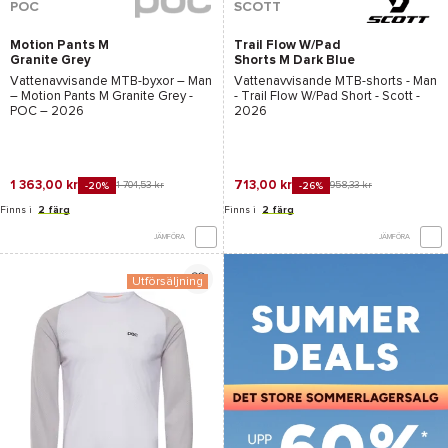
POC
SCOTT
Motion Pants M
Trail Flow W/Pad
Granite Grey
Shorts M Dark Blue
Vattenavvisande MTB-byxor – Man
Vattenavvisande MTB-shorts - Man
–
Motion Pants M Granite Grey -
-
Trail Flow W/Pad Short - Scott
-
POC
– 2026
2026
1 363,00 kr
713,00 kr
1 704,53 kr
958,33 kr
-20%
-26%
Finns i
2 färg
Finns i
2 färg
JÄMFÖRA
JÄMFÖRA
Utförsäljning