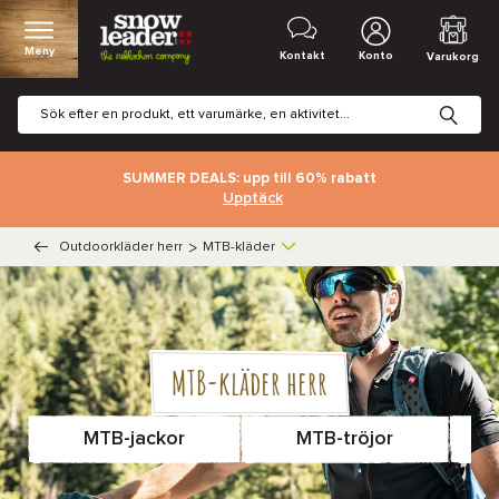
Meny
Kontakt
Konto
Varukorg
SUMMER DEALS: upp till 60% rabatt
Upptäck
Outdoorkläder herr
>
MTB-kläder
MTB-kläder herr
MTB-jackor
MTB-tröjor