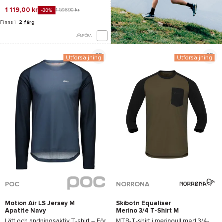
1 119,00 kr
1 598,90 kr
-30%
Finns i
2 färg
JÄMFÖRA
Utförsäljning
Utförsäljning
*Se villkor
här
POC
NORRONA
Motion Air LS Jersey M
Skibotn Equaliser
Apatite Navy
Merino 3/4 T-Shirt M
Olive Night Caviar
Lätt och andningsaktiv T-shirt – För
MTB-T-shirt i merinoull med 3/4-