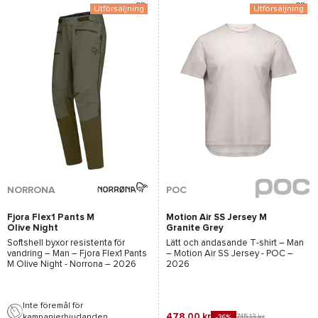
Utförsäljning
Utförsäljning
NORRONA
POC
Fjora Flex1 Pants M
Motion Air SS Jersey M
Olive Night
Granite Grey
Softshell byxor resistenta för
Lätt och andasande T-shirt – Man
vandring – Man –
Fjora Flex1 Pants
–
Motion Air SS Jersey - POC
–
M Olive Night - Norrona
– 2026
2026
Inte föremål för
478,00 kr
kampanjerbjudanden.
745,13 kr
-36%