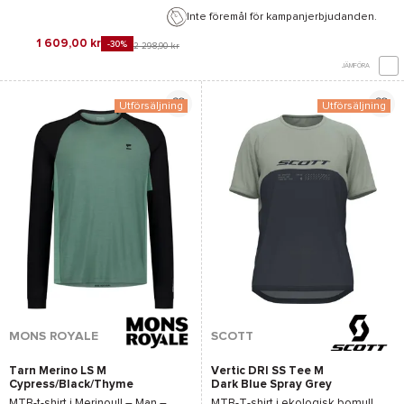
Inte föremål för kampanjerbjudanden.
1 609,00 kr
-30%
2 298,90 kr
JÄMFÖRA
Utförsäljning
Utförsäljning
MONS ROYALE
SCOTT
Tarn Merino LS M
Vertic DRI SS Tee M
Cypress/Black/Thyme
Dark Blue Spray Grey
MTB-t-shirt i Merinoull – Man –
MTB-T-shirt i ekologisk bomull