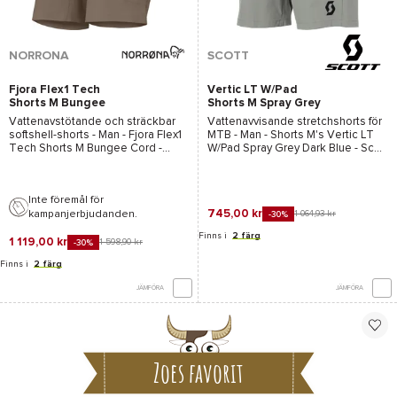
NORRONA
SCOTT
Fjora Flex1 Tech
Vertic LT W/Pad
Shorts M Bungee
Shorts M Spray Grey
Cord
Dark Blue
Vattenavstötande och sträckbar
Vattenavvisande stretchshorts för
softshell-shorts - Man -
Fjora Flex1
MTB - Man -
Shorts M's Vertic LT
Tech Shorts M Bungee Cord
-
W/Pad Spray Grey Dark Blue - Scott
Norrona
- 2026
- 2026
Inte föremål för
745,00 kr
kampanjerbjudanden.
1 064,93 kr
-30%
Finns i
2 färg
1 119,00 kr
1 598,90 kr
-30%
Finns i
2 färg
JÄMFÖRA
JÄMFÖRA
Zoes favorit