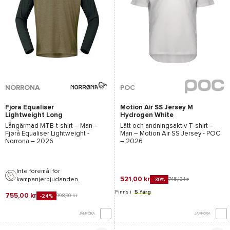
NORRONA
POC
Fjora Equaliser
Motion Air SS Jersey M
Lightweight Long
Hydrogen White
Sleeve M'S Olive
Långärmad MTB-t-shirt – Man –
Lätt och andningsaktiv T-shirt –
Night
Fjørå Equaliser Lightweight -
Man –
Motion Air SS Jersey - POC
Norrona
– 2026
– 2026
Inte föremål för
521,00 kr
kampanjerbjudanden.
745,13 kr
-30%
Finns i
5 färg
755,00 kr
998,90 kr
-24%
JÄMFÖRA
JÄMFÖRA