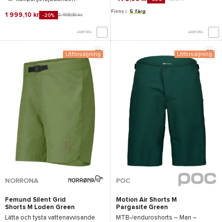
Finns i
5 färg
1 999,10 kr
2 498,90 kr
-20%
JÄMFÖRA
JÄMFÖRA
Utförsäljning
Utförsäljning
NORRONA
POC
Femund Silent Grid
Motion Air Shorts M
Shorts M Loden Green
Pargasite Green
Lätta och tysta vattenavvisande
MTB-/enduroshorts – Man –