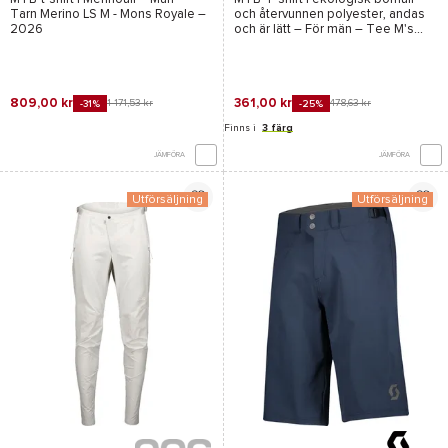
Tarn Merino LS M - Mons Royale
–
och återvunnen polyester, andas
2026
och är lätt – För män –
Tee M's
Vertic DRI SS Dark Blue Spray Grey
- Scott
– 2026
809,00 kr
361,00 kr
1 171,53 kr
478,63 kr
-31%
-25%
Finns i
3 färg
JÄMFÖRA
JÄMFÖRA
Utförsäljning
Utförsäljning