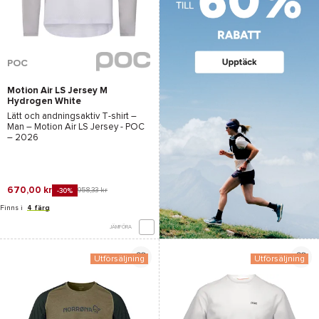
POC
Motion Air LS Jersey M
Hydrogen White
Lätt och andningsaktiv T-shirt –
Man –
Motion Air LS Jersey - POC
– 2026
670,00 kr
958,33 kr
-30%
Finns i
4 färg
JÄMFÖRA
Utförsäljning
Utförsäljning
*Se villkor
här