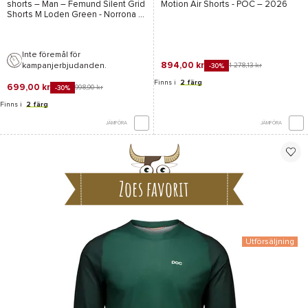
shorts – Man –
Femund Silent Grid
Motion Air Shorts - POC
– 2026
Shorts M Loden Green - Norrona
–
2026
Inte föremål för
894,00 kr
kampanjerbjudanden.
1 278,13 kr
-30%
Finns i
2 färg
699,00 kr
998,90 kr
-30%
Finns i
2 färg
JÄMFÖRA
JÄMFÖRA
Zoes favorit
Utförsäljning