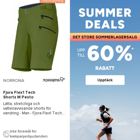
Utförsäljning
NORRONA
Fjora Flex1 Tech
Shorts M Pesto
Lätta, stretchiga och
vattenavvisande shorts för
vandring - Man -
Fjora Flex1 Tech
Shorts M Pesto - Norrona
- 2026
Inte föremål för
kampanjerbjudanden.