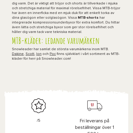
dig varm. Det är viktigt att tröjor och shorts är tillverkade i mjuka
och stretchiga material för maximal rörelsefrihet. Vissa MTB-tröjor
har även en innerficka med en mjuk duk för att enkelt torka av
dina glasögon eller solglasögon. Vissa
MTB-shorts
har
integrerade kompressionsunderbyxor för extra komfort. Du hittar
även lätta och stretchiga byxor som ger stor rörelsefrihet och
håller dig varm tack vare tekniska material.
MTB-kläder: ledande varumärken
Snowleader har samlat de största varumärkena inom MTB.
Dakine
,
Scott
,
Ion
och
Poc
finns självklart i vårt sortiment av MTB-
kläder för herr på Snowleader.com!
/5
Fri leverans på
beställningar över 1