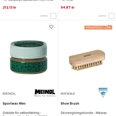
212,13 kr
94,87 kr
JÄMFÖRA
JÄMFÖRA
PRIVATE25 | -25%
MEINDL
NIKWAX
Sportwax Mini
Shoe Brush
Grädde för vattentätning -
Skorengöringsborste -
Nikwax