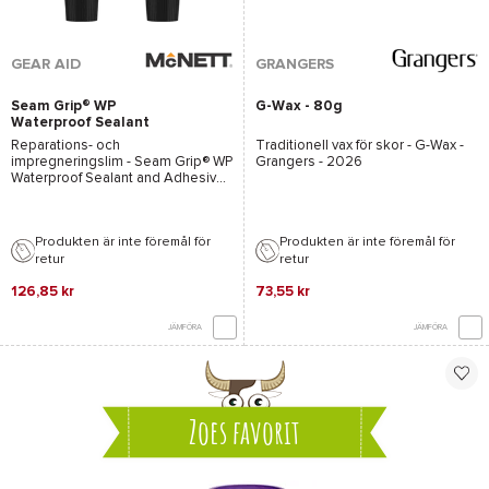
GEAR AID
GRANGERS
Seam Grip® WP
G-Wax - 80g
Waterproof Sealant
and Adhesive 2x7g
Reparations- och
Traditionell vax för skor -
G-Wax -
impregneringslim -
Seam Grip® WP
Grangers
- 2026
Waterproof Sealant and Adhesive -
Gear Aid
- 2026
Produkten är inte föremål för
Produkten är inte föremål för
retur
retur
126,85 kr
73,55 kr
JÄMFÖRA
JÄMFÖRA
Zoes favorit