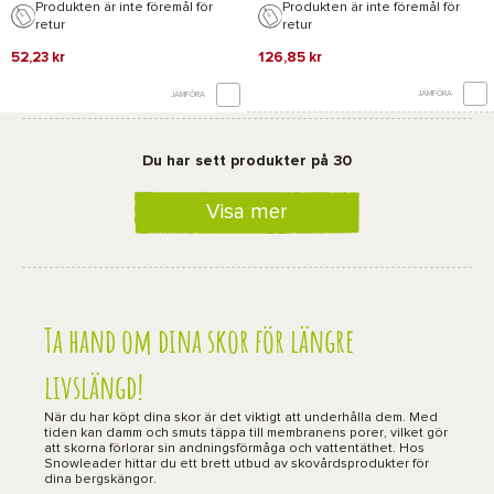
Produkten är inte föremål för
Produkten är inte föremål för
retur
retur
52,23 kr
126,85 kr
JÄMFÖRA
JÄMFÖRA
Du har sett produkter på 30
Visa mer
Ta hand om dina skor för längre
livslängd!
När du har köpt dina skor är det viktigt att underhålla dem. Med
tiden kan damm och smuts täppa till membranens porer, vilket gör
att skorna förlorar sin andningsförmåga och vattentäthet. Hos
Snowleader hittar du ett brett utbud av skovårdsprodukter för
dina bergskängor.