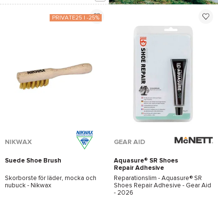
PRIVATE25 | -25%
*Se villkor
här
NIKWAX
GEAR AID
Suede Shoe Brush
Aquasure® SR Shoes
Repair Adhesive
Skorborste för läder, mocka och
Reparationslim -
Aquasure® SR
nubuck -
Nikwax
Shoes Repair Adhesive - Gear Aid
- 2026