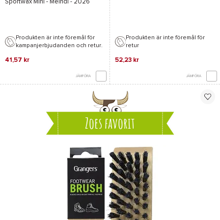
Sportwax Mini - Meindl
- 2026
Produkten är inte föremål för
Produkten är inte föremål för
kampanjerbjudanden och retur.
retur
41,57 kr
52,23 kr
JÄMFÖRA
JÄMFÖRA
Zoes favorit