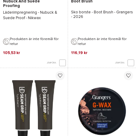
Nubuck And Suede
Boot Brush
Proofing
Sko borste -
Boot Brush - Grangers
Läderimpregnering -
Nubuck &
- 2026
Suede Proof - Nikwax
Produkten är inte föremål för
Produkten är inte föremål för
retur
retur
105,53 kr
116,19 kr
JÄMFÖRA
JÄMFÖRA