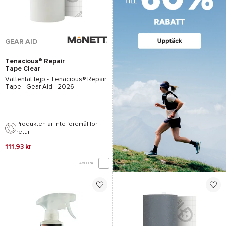
GEAR AID
Tenacious® Repair
Tape Clear
Vattentät tejp -
Tenacious® Repair
Tape - Gear Aid
- 2026
Produkten är inte föremål för
retur
111,93 kr
JÄMFÖRA
*Se villkor
här