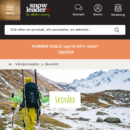
Meny
Kontakt
Konto
Varukorg
SUMMER DEALS: upp till 60% rabatt
Upptäck
Vårdprodukter
>
Skovård
Skovård