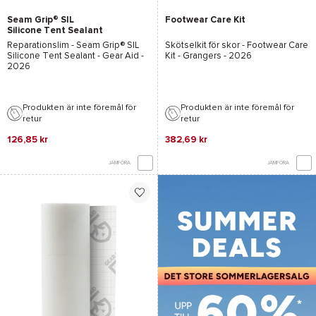
Seam Grip® SIL
Footwear Care Kit
Silicone Tent Sealant
Reparationslim -
Seam Grip® SIL
Skötselkit för skor -
Footwear Care
Silicone Tent Sealant - Gear Aid
-
Kit - Grangers
- 2026
2026
Produkten är inte föremål för
Produkten är inte föremål för
retur
retur
126,85 kr
382,69 kr
JÄMFÖRA
JÄMFÖRA