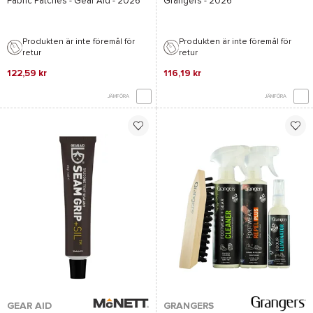
Fabric Patches - Gear Aid
- 2026
Grangers
- 2026
Produkten är inte föremål för
Produkten är inte föremål för
retur
retur
122,59 kr
116,19 kr
JÄMFÖRA
JÄMFÖRA
GEAR AID
GRANGERS