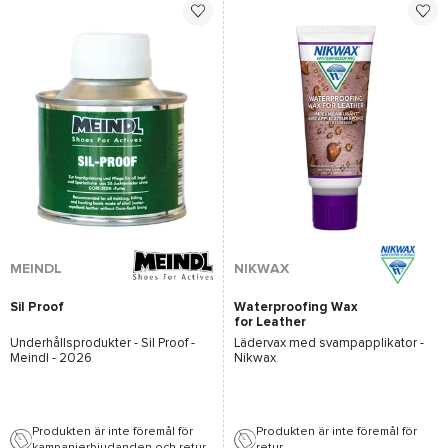
MEINDL
NIKWAX
Sil Proof
Waterproofing Wax
for Leather
Underhållsprodukter -
Sil Proof -
Lädervax med svampapplikator -
Meindl
- 2026
Nikwax
Produkten är inte föremål för
Produkten är inte föremål för
kampanjerbjudanden och retur.
retur