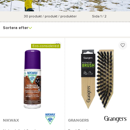
30
produkt / produkt / produkter
Sida 1 / 2
Användning av
Se fler
Varumärke
Pris
Marknadsföringsgrad
filter
underhållsprodukten
Sortera efter
Eco-considered
NIKWAX
GRANGERS