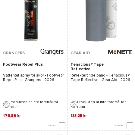
GRANGERS
GEAR AID
Footwear Repel Plus
Tenacious® Tape
Reflective
Vattentät spray för skor -
Footwear
Reflekterande band -
Tenacious®
Repel Plus - Grangers
- 2026
Tape Reflective - Gear Aid
- 2026
Produkten är inte föremål för
Produkten är inte föremål för
retur
retur
175,89 kr
133,25 kr
JÄMFÖRA
JÄMFÖRA