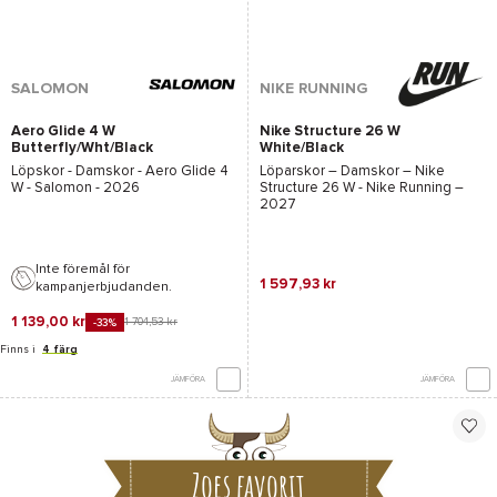
SALOMON
NIKE RUNNING
Aero Glide 4 W
Nike Structure 26 W
Butterfly/Wht/Black
White/Black
Löpskor - Damskor -
Aero Glide 4
Löparskor – Damskor –
Nike
W - Salomon
- 2026
Structure 26 W - Nike Running
–
2027
Inte föremål för
1 597,93 kr
kampanjerbjudanden.
1 139,00 kr
1 704,53 kr
-33%
Finns i
4 färg
JÄMFÖRA
JÄMFÖRA
Zoes favorit