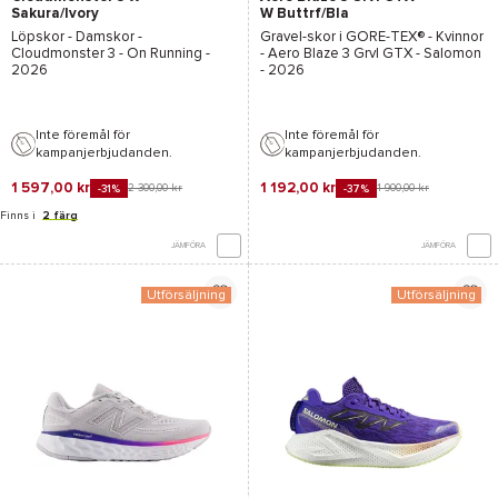
Sakura/Ivory
W Buttrf/Bla
Löpskor - Damskor -
Gravel-skor i
GORE-TEX®
- Kvinnor
Cloudmonster 3 - On Running
-
-
Aero Blaze 3 Grvl GTX - Salomon
2026
- 2026
Inte föremål för
Inte föremål för
kampanjerbjudanden.
kampanjerbjudanden.
1 597,00 kr
1 192,00 kr
2 300,00 kr
1 900,00 kr
-31%
-37%
Finns i
2 färg
JÄMFÖRA
JÄMFÖRA
Utförsäljning
Utförsäljning