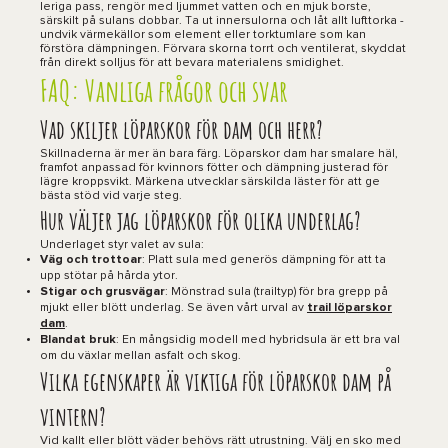
leriga pass, rengör med ljummet vatten och en mjuk borste,
särskilt på sulans dobbar. Ta ut innersulorna och låt allt lufttorka -
undvik värmekällor som element eller torktumlare som kan
förstöra dämpningen. Förvara skorna torrt och ventilerat, skyddat
från direkt solljus för att bevara materialens smidighet.
FAQ: Vanliga frågor och svar
Vad skiljer löparskor för dam och herr?
Skillnaderna är mer än bara färg. Löparskor dam har smalare häl,
framfot anpassad för kvinnors fötter och dämpning justerad för
lägre kroppsvikt. Märkena utvecklar särskilda läster för att ge
bästa stöd vid varje steg.
Hur väljer jag löparskor för olika underlag?
Underlaget styr valet av sula:
Väg och trottoar
: Platt sula med generös dämpning för att ta
upp stötar på hårda ytor.
Stigar och grusvägar
: Mönstrad sula (trailtyp) för bra grepp på
mjukt eller blött underlag. Se även vårt urval av
trail löparskor
dam
.
Blandat bruk
: En mångsidig modell med hybridsula är ett bra val
om du växlar mellan asfalt och skog.
Vilka egenskaper är viktiga för löparskor dam på
vintern?
Vid kallt eller blött väder behövs rätt utrustning. Välj en sko med