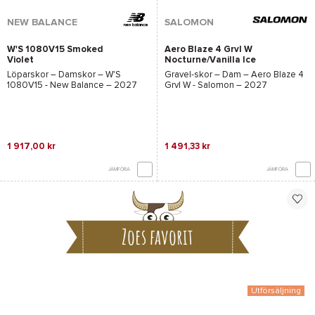
NEW BALANCE
SALOMON
W'S 1080V15 Smoked
Aero Blaze 4 Grvl W
Violet
Nocturne/Vanilla Ice
Löparskor – Damskor –
W'S
Gravel-skor – Dam –
Aero Blaze 4
1080V15 - New Balance
– 2027
Grvl W - Salomon
– 2027
1 917,00 kr
1 491,33 kr
JÄMFÖRA
JÄMFÖRA
Zoes favorit
Utförsäljning