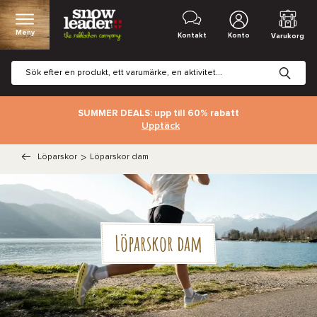
Meny
Kontakt
Konto
Varukorg
SUMMER DEALS: upp till 60% rabatt
Upptäck
Löparskor
>
Löparskor dam
Löparskor dam