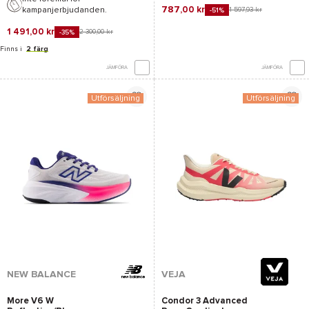
787,00 kr
kampanjerbjudanden.
1 597,93 kr
-51%
1 491,00 kr
2 300,00 kr
-35%
Finns i
2 färg
JÄMFÖRA
JÄMFÖRA
Utförsäljning
Utförsäljning
NEW BALANCE
VEJA
More V6 W
Condor 3 Advanced