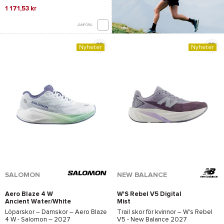
1 171,53 kr
JÄMFÖRA
Nyheter
Nyheter
*Se villkor
här
SALOMON
NEW BALANCE
Aero Blaze 4 W
W'S Rebel V5 Digital
Ancient Water/White
Mist
Löparskor – Damskor –
Aero Blaze
Trail skor för kvinnor –
W's Rebel
4 W - Salomon
– 2027
V5 - New Balance
2027