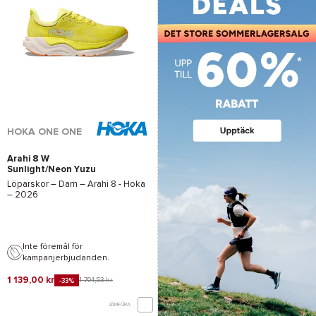
HOKA ONE ONE
Arahi 8 W
Sunlight/Neon Yuzu
Löparskor – Dam –
Arahi 8 - Hoka
– 2026
Inte föremål för
kampanjerbjudanden.
1 139,00 kr
1 704,53 kr
-33%
JÄMFÖRA