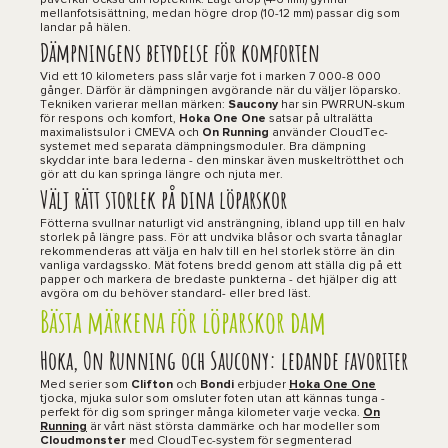
påverkar också din löpteknik. Lågt drop (4-6 mm) gynnar
mellanfotsisättning, medan högre drop (10-12 mm) passar dig som
landar på hälen.
Dämpningens betydelse för komforten
Vid ett 10 kilometers pass slår varje fot i marken 7 000-8 000
gånger. Därför är dämpningen avgörande när du väljer löparsko.
Tekniken varierar mellan märken:
Saucony
har sin PWRRUN-skum
för respons och komfort,
Hoka One One
satsar på ultralätta
maximalistsulor i CMEVA och
On Running
använder CloudTec-
systemet med separata dämpningsmoduler. Bra dämpning
skyddar inte bara lederna - den minskar även muskeltrötthet och
gör att du kan springa längre och njuta mer.
Välj rätt storlek på dina löparskor
Fötterna svullnar naturligt vid ansträngning, ibland upp till en halv
storlek på längre pass. För att undvika blåsor och svarta tånaglar
rekommenderas att välja en halv till en hel storlek större än din
vanliga vardagssko. Mät fotens bredd genom att ställa dig på ett
papper och markera de bredaste punkterna - det hjälper dig att
avgöra om du behöver standard- eller bred läst.
Bästa märkena för löparskor dam
Hoka, On Running och Saucony: ledande favoriter
Med serier som
Clifton
och
Bondi
erbjuder
Hoka One One
tjocka, mjuka sulor som omsluter foten utan att kännas tunga -
perfekt för dig som springer många kilometer varje vecka.
On
Running
är vårt näst största dammärke och har modeller som
Cloudmonster
med CloudTec-system för segmenterad