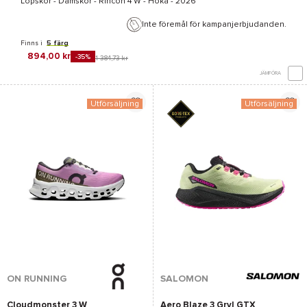
Löpskor - Damskor -
Rincon 4 W - Hoka
- 2026
Inte föremål för kampanjerbjudanden.
Finns i
5 färg
894,00 kr
-35%
1 384,73 kr
JÄMFÖRA
Utförsäljning
Utförsäljning
ON RUNNING
SALOMON
Cloudmonster 3 W
Aero Blaze 3 Grvl GTX