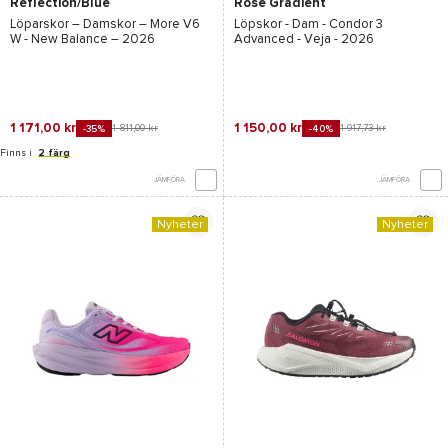
Reflection/Blue
Rose Gradient
Oyster/Pink Heat
Calcaire
Löparskor – Damskor –
More V6
Löpskor - Dam -
Condor 3
W - New Balance
– 2026
Advanced - Veja
- 2026
1 171,00 kr
1 150,00 kr
1 811,00 kr
1 917,73 kr
-35%
-40%
Finns i
2 färg
JÄMFÖRA
JÄMFÖRA
Nyheter
Nyheter