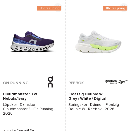
Utförsäljning
Utförsäljning
*Se villkor
här
ON RUNNING
REEBOK
Cloudmonster 3 W
Floatzig Double W
Nebula/Ivory
Grey / White / Digital
Lime
Löpskor - Damskor -
Springskor - Kvinnor -
Floatzig
Cloudmonster 3 - On Running
-
Double W - Reebok
- 2026
2026
Inte föremål för