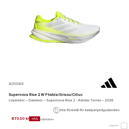
ADIDAS
Supernova Rise 2 W Ftwbla/Grisou/Citluc
Löparskor – Damskor –
Supernova Rise 2 - Adidas Terrex
– 2026
Inte föremål för kampanjerbjudanden.
873,00 kr
-45%
1 597,93 kr
JÄMFÖRA