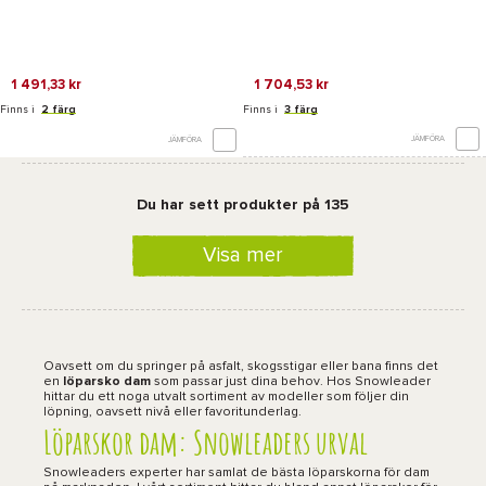
1 491,33 kr
1 704,53 kr
Finns i
2 färg
Finns i
3 färg
JÄMFÖRA
JÄMFÖRA
Du har sett produkter på 135
Visa mer
Oavsett om du springer på asfalt, skogsstigar eller bana finns det
en
löparsko dam
som passar just dina behov. Hos Snowleader
hittar du ett noga utvalt sortiment av modeller som följer din
löpning, oavsett nivå eller favoritunderlag.
Löparskor dam: Snowleaders urval
Snowleaders experter har samlat de bästa löparskorna för dam