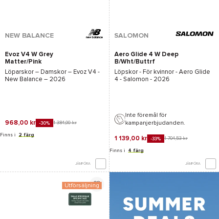
NEW BALANCE
SALOMON
Evoz V4 W Grey
Aero Glide 4 W Deep
Matter/Pink
B/Wht/Buttrf
Heat/Blue Oyster
Löparskor – Damskor –
Evoz V4 -
Löpskor - För kvinnor -
Aero Glide
New Balance
– 2026
4 - Salomon
- 2026
Inte föremål för
968,00 kr
kampanjerbjudanden.
1 384,00 kr
-30%
Finns i
2 färg
1 139,00 kr
1 704,53 kr
-33%
Finns i
4 färg
JÄMFÖRA
JÄMFÖRA
Utförsäljning