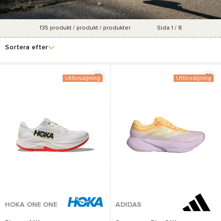
135
produkt / produkt / produkter
Sida 1 / 8
Se fler
Varumärke
Pris
Storlek
Marknadsföringsgrad
filter
Sortera efter
Utförsäljning
Utförsäljning
HOKA ONE ONE
ADIDAS