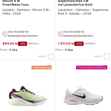
Rincon 4 W
Supernova Rise 3 W
Frost/Neon Yuzu
Ice Lavender/Ice Gold
Met./Ice Tangerine
Löpskor - Damskor -
Rincon 4 W -
Löparskor – Damskor –
Supernova
Hoka
- 2026
Rise 3 - Adidas
– 2026
Inte föremål för
Inte föremål för
kampanjerbjudanden.
kampanjerbjudanden.
894,00 kr
1 011,00 kr
1 384,73 kr
1 597,93 kr
-35%
-37%
Finns i
5 färg
Finns i
4 färg
JÄMFÖRA
JÄMFÖRA
Utförsäljning
Förhandsbeställning