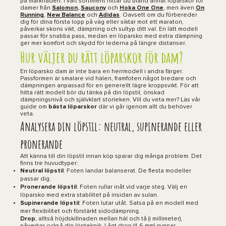
på marknaden. I vårt sortiment hittar du bland annat löparskor för
damer från
Salomon
,
Saucony
och
Hoka One One
, men även
On
Running
,
New Balance
och
Adidas
. Oavsett om du förbereder
dig för dina första lopp på väg eller siktar mot ett maraton,
påverkar skons vikt, dämpning och sultyp ditt val. En lätt modell
passar för snabba pass, medan en löparsko med extra dämpning
ger mer komfort och skydd för lederna på längre distanser.
Hur väljer du rätt löparskor för dam?
En löparsko dam är inte bara en herrmodell i andra färger.
Passformen är smalare vid hälen, framfoten något bredare och
dämpningen anpassad för en generellt lägre kroppsvikt. För att
hitta rätt modell bör du tänka på din löpstil, önskad
dämpningsnivå och självklart storleken. Vill du veta mer? Läs vår
guide om
bästa löparskor
där vi går igenom allt du behöver
veta.
Analysera din löpstil: neutral, supinerande eller
pronerande
Att känna till din löpstil innan köp sparar dig många problem. Det
finns tre huvudtyper:
Neutral löpstil
: Foten landar balanserat. De flesta modeller
passar dig.
Pronerande löpstil
: Foten rullar inåt vid varje steg. Välj en
löparsko med extra stabilitet på insidan av sulan.
Supinerande löpstil
: Foten lutar utåt. Satsa på en modell med
mer flexibilitet och förstärkt sidodämpning.
Drop
, alltså höjdskillnaden mellan häl och tå (i millimeter),