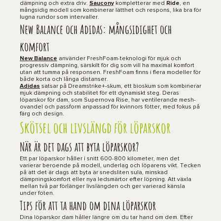
dämpning och extra driv.
Saucony
kompletterar med
Ride
, en
mångsidig modell som kombinerar lätthet och respons, lika bra för
lugna rundor som intervaller.
New Balance och Adidas: mångsidighet och
komfort
New Balance
använder FreshFoam-teknologi för mjuk och
progressiv dämpning, särskilt för dig som vill ha maximal komfort
utan att tumma på responsen. FreshFoam finns i flera modeller för
både korta och långa distanser.
Adidas
satsar på Dreamstrike+-skum, ett bioskum som kombinerar
mjuk dämpning och stabilitet för ett dynamiskt steg. Deras
löparskor för dam, som Supernova Rise, har ventilerande mesh-
ovandel och passform anpassad för kvinnors fötter, med fokus på
färg och design.
Skötsel och livslängd för löparskor
När är det dags att byta löparskor?
Ett par löparskor håller i snitt 600-800 kilometer, men det
varierar beroende på modell, underlag och löparens vikt. Tecken
på att det är dags att byta är snedsliten sula, minskad
dämpningskomfort eller nya ledsmärtor efter löpning. Att växla
mellan två par förlänger livslängden och ger varierad känsla
under foten.
Tips för att ta hand om dina löparskor
Dina löparskor dam håller längre om du tar hand om dem. Efter