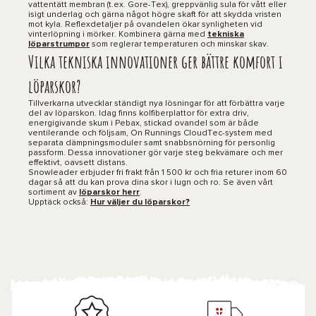
vattentätt membran (t.ex. Gore-Tex), greppvänlig sula för vått eller
isigt underlag och gärna något högre skaft för att skydda vristen
mot kyla. Reflexdetaljer på ovandelen ökar synligheten vid
vinterlöpning i mörker. Kombinera gärna med
tekniska
löparstrumpor
som reglerar temperaturen och minskar skav.
Vilka tekniska innovationer ger bättre komfort i
löparskor?
Tillverkarna utvecklar ständigt nya lösningar för att förbättra varje
del av löparskon. Idag finns kolfiberplattor för extra driv,
energigivande skum i Pebax, stickad ovandel som är både
ventilerande och följsam, On Runnings CloudTec-system med
separata dämpningsmoduler samt snabbsnörning för personlig
passform. Dessa innovationer gör varje steg bekvämare och mer
effektivt, oavsett distans.
Snowleader erbjuder fri frakt från 1 500 kr och fria returer inom 60
dagar så att du kan prova dina skor i lugn och ro. Se även vårt
sortiment av
löparskor herr
.
Upptäck också:
Hur väljer du löparskor?