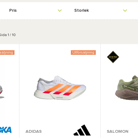
Pris
Storlek
ida 1 / 10
säljning
Utförsäljning
Tillgängliga färger :
Tillgängliga färge
ADIDAS
SALOMON