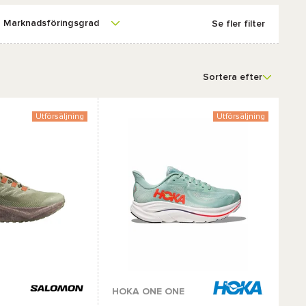
Marknadsföringsgrad
Se fler filter
Sortera efter
Utförsäljning
Utförsäljning
r :
Tillgängliga färger :
HOKA ONE ONE