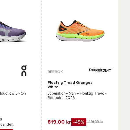
r :
REEBOK
Floatzig Tread Orange /
Vit
Blå
White
loudflow 5 - On
Löparskor – Man –
Floatzig Tread -
Reebok
– 2026
ör
819,00 kr
-45%
1 491,33 kr
udanden.