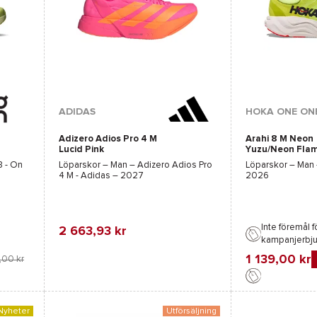
Tillgängliga färger :
ADIDAS
HOKA ONE ON
Adizero Adios Pro 4 M
Arahi 8 M Neon
Vit
Rosa
Lucid Pink
Yuzu/Neon Fla
 - On
Löparskor – Man –
Adizero Adios Pro
Löparskor – Man
4 M - Adidas
– 2027
2026
Inte föremål f
2 663,93 kr
kampanjerbj
Favorit
Jämföra
1 139,00 kr
,00 kr
Favorit
Jämföra
Nyheter
Utförsäljning