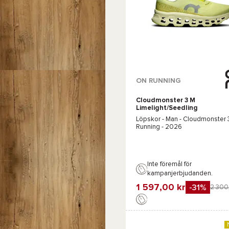
Tillgängliga färger :
ON RUNNING
Cloudmonster 3 M
Svart
Lila
Grön
Limelight/Seedling
Löpskor - Man -
Cloudmonster 3
Running
- 2026
Inte föremål för
kampanjerbjudanden.
1 597,00 kr
-31%
2 300
Favorit
Jämföra