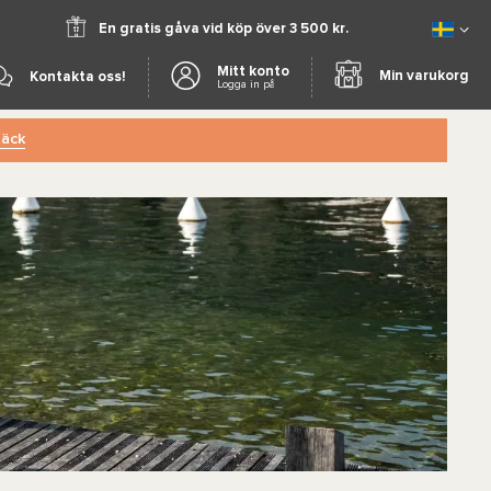
En gratis gåva vid köp över 3 500 kr.
Mitt konto
Min varukorg
Kontakta oss!
Logga in på
äck