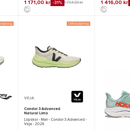
1 171,00 kr
1 416,00 kr
-31%
1 704,53 kr
Favorit
Favorit
Jämföra
Jämföra
säljning
Utförsäljning
Tillgängliga färger :
VEJA
Condor 3 Advanced
Lila
Natural Limo
-
Löpskor - Man -
Condor 3 Advanced -
Veja
- 2026