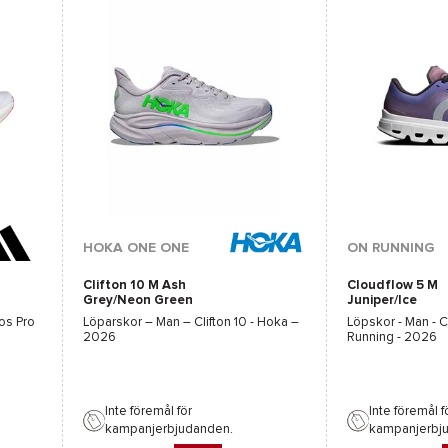
Tillgängliga färger :
Tillgängliga färge
HOKA ONE ONE
ON RUNNING
Clifton 10 M Ash
Cloudflow 5 M
Svart
Grön
Grå
Grå
Grey/Neon Green
Juniper/Ice
os Pro
Löparskor – Man –
Clifton 10 - Hoka
–
Löpskor - Man -
C
2026
Running
- 2026
Inte föremål för
Inte föremål f
kampanjerbjudanden.
kampanjerbj