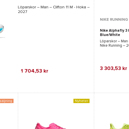
Löparskor – Man –
Clifton 11 M - Hoka
–
2027
NIKE RUNNING
Nike Alphafly 3
Blue/White
Löparskor – Man
Nike Running
– 2
3 303,53 kr
1 704,53 kr
Favorit
Jämföra
säljning
Nyheter