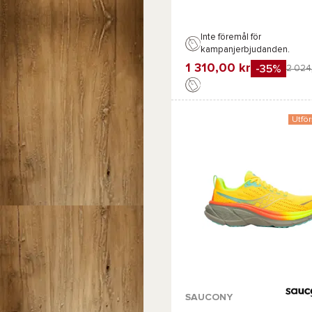
Inte föremål för
kampanjerbjudanden.
1 310,00 kr
-35%
2 024,
Favorit
Jämföra
Utför
SAUCONY