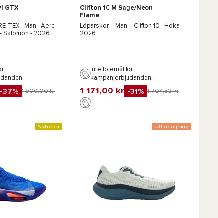
vl GTX
Clifton 10 M Sage/Neon
Grå
Svart
Flame
E-TEX
- Man -
Aero
Löparskor – Man –
Clifton 10 - Hoka
–
 - Salomon
- 2026
2026
ör
Inte föremål för
udanden.
kampanjerbjudanden.
1 171,00 kr
-37%
-31%
1 900,00 kr
1 704,53 kr
Favorit
Jämföra
Nyheter
Utförsäljning