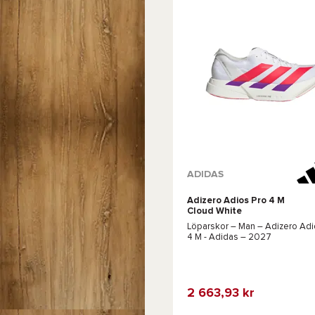
Tillgängliga färger :
ADIDAS
Adizero Adios Pro 4 M
Vit
Rosa
Cloud White
Löparskor – Man –
Adizero Adi
4 M - Adidas
– 2027
2 663,93 kr
Favorit