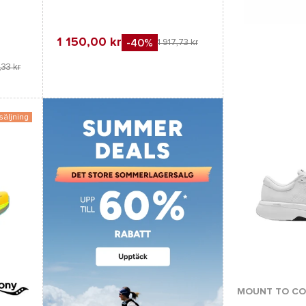
1 150,00 kr
-40%
1 917,73 kr
F
Jämföra
Favorit
33 kr
Jämföra
säljning
Tillgängliga färge
MOUNT TO CO