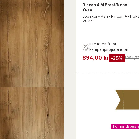
Rincon 4 M Frost/Neon
Svart
Grå
Yuzu
Löpskor - Man -
Rincon 4 - Hok
2026
Inte föremål för
kampanjerbjudanden.
894,00 kr
-35%
1 384,73
Favorit
Jämföra
Förhandsbestä