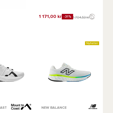
1 171,00 kr
-31%
1 704,53 kr
avorit
Nyheter
r :
Tillgängliga färger :
AST
NEW BALANCE