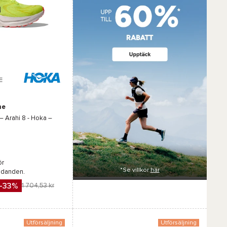
E
me
 –
Arahi 8 - Hoka
–
ör
*Se villkor
här
udanden.
-33%
1 704,53 kr
Utförsäljning
Utförsäljning