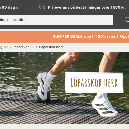
m 60 dagar
Fri leverans på beställningar över 1 500 kr.
Uppt
SUMMER DEALS: upp till 60% rabatt
ng
Löparskor
Löparskor herr
>
>
Löparskor herr