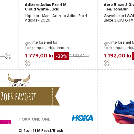
Adizero Adios Pro 4 M
Aero Blaze 3 Gr
Rosa
Rosa
Vit
Cloud White/Lucid
Tea/Iron/Bur
Orange/Lucid Red
a
-
Löpskor - Man -
Adizero Adios Pro 4 -
Gravel-skor i
GOR
Adidas
- 2026
Blaze 3 Grvl GTX
Inte föremål för
Inte föremål f
kampanjerbjudanden.
kampanjerbj
1 779,00 kr
1 192,00 kr
-33%
 kr
2 663,93 kr
Favorit
Favorit
Jämföra
Jämföra
Zoes favorit
HOKA ONE ONE
llning
Clifton 11 M Frost/Black