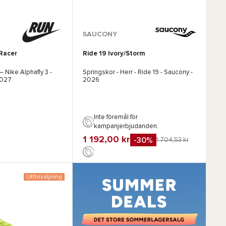
Tillgängliga färger :
SAUCONY
 Racer
Ride 19 Ivory/Storm
Orange
Vit
Beige
 –
Nike Alphafly 3 -
Springskor - Herr -
Ride 19 - Saucony
-
027
2026
Inte föremål för
kampanjerbjudanden.
1 192,00 kr
-30%
1 704,53 kr
Favorit
Jämföra
Utförsäljning