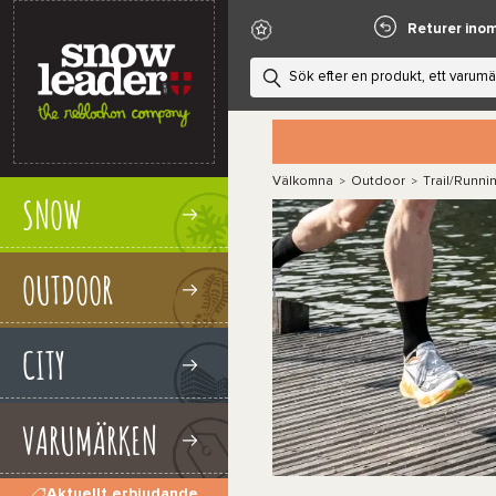
Returer ino
Välkomna
Outdoor
Trail/Runni
>
>
SNOW
OUTDOOR
CITY
VARUMÄRKEN
Aktuellt erbjudande