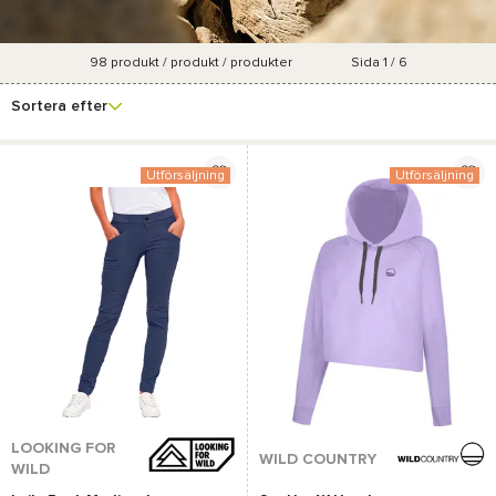
98
produkt / produkt / produkter
Sida 1 / 6
Se fler
Varumärke
Pris
Marknadsföringsgrad
Samlingar
filter
Sortera efter
Utförsäljning
Utförsäljning
LOOKING FOR
WILD COUNTRY
WILD