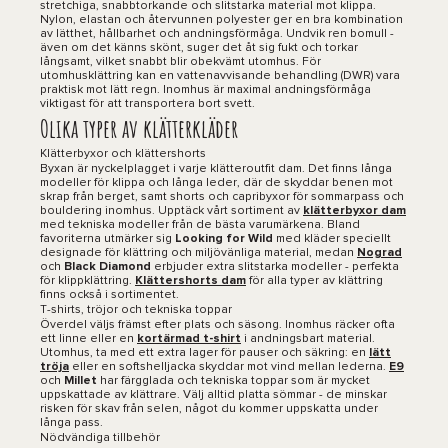
stretchiga, snabbtorkande och slitstarka material mot klippa.
Nylon, elastan och återvunnen polyester ger en bra kombination
av lätthet, hållbarhet och andningsförmåga. Undvik ren bomull -
även om det känns skönt, suger det åt sig fukt och torkar
långsamt, vilket snabbt blir obekvämt utomhus. För
utomhusklättring kan en vattenavvisande behandling (DWR) vara
praktisk mot lätt regn. Inomhus är maximal andningsförmåga
viktigast för att transportera bort svett.
Olika typer av klätterkläder
Klätterbyxor och klättershorts
Byxan är nyckelplagget i varje klätteroutfit dam. Det finns långa
modeller för klippa och långa leder, där de skyddar benen mot
skrap från berget, samt shorts och capribyxor för sommarpass och
bouldering inomhus. Upptäck vårt sortiment av
klätterbyxor dam
med tekniska modeller från de bästa varumärkena. Bland
favoriterna utmärker sig
Looking for Wild
med kläder speciellt
designade för klättring och miljövänliga material, medan
Nograd
och
Black Diamond
erbjuder extra slitstarka modeller - perfekta
för klippklättring.
Klättershorts dam
för alla typer av klättring
finns också i sortimentet.
T-shirts, tröjor och tekniska toppar
Överdel väljs främst efter plats och säsong. Inomhus räcker ofta
ett linne eller en
kortärmad t-shirt
i andningsbart material.
Utomhus, ta med ett extra lager för pauser och säkring: en
lätt
tröja
eller en softshelljacka skyddar mot vind mellan lederna.
E9
och
Millet
har färgglada och tekniska toppar som är mycket
uppskattade av klättrare. Välj alltid platta sömmar - de minskar
risken för skav från selen, något du kommer uppskatta under
långa pass.
Nödvändiga tillbehör