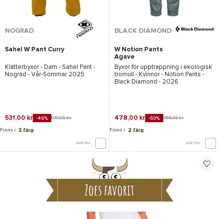
NOGRAD
BLACK DIAMOND
Sahel W Pant Curry
W Notion Pants
Agave
Klätterbyxor - Dam -
Sahel Pant -
Byxor för upptrappning i ekologisk
Nograd
- Vår-Sommar 2025
bomull - Kvinnor -
Notion Pants -
Black Diamond
- 2026
531,00 kr
478,00 kr
979,65 kr
958,33 kr
-46%
-50%
Finns i
3 färg
Finns i
2 färg
JÄMFÖRA
JÄMFÖRA
Zoes favorit