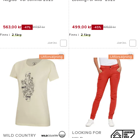
563,00 kr
499,00 kr
947,67 kr
905,03 kr
-41%
-45%
Finns i
2 färg
Finns i
2 färg
JÄMFÖRA
JÄMFÖRA
Utförsäljning
Utförsäljning
LOOKING FOR
WILD COUNTRY