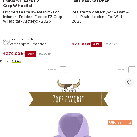
Emblem Fleece FZ
Laila Peak W Lichen
Crop W Habitat
Hooded fleece sweatshirt - För
Resistenta klätterbyxor – Dam –
kvinnor -
Emblem Fleece FZ Crop
Laila Peak - Looking For Wild
–
W Habitat - Arcteryx
- 2026
2026
Inte föremål för
627,00 kr
kampanjerbjudanden.
1 054,27 kr
-41%
1 279,00 kr
1 599,90 kr
-20%
Finns i
2 färg
JÄMFÖRA
JÄMFÖRA
Zoes favorit
Utförsäljning