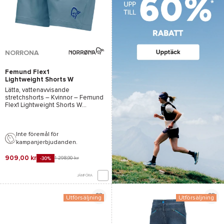
NORRONA
Femund Flex1
Lightweight Shorts W
Trooper
Lätta, vattenavvisande
stretchshorts – Kvinnor –
Femund
Flex1 Lightweight Shorts W
Trooper - Norrona
– 2026
Inte föremål för
kampanjerbjudanden.
909,00 kr
1 298,90 kr
-30%
JÄMFÖRA
Utförsäljning
Utförsäljning
*Se villkor
här