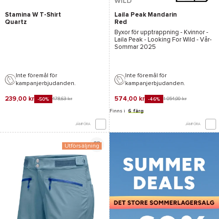
WILD
Stamina W T-Shirt
Laila Peak Mandarin
Quartz
Red
Byxor för upptrappning - Kvinnor -
Laila Peak - Looking For Wild
- Vår-
Sommar 2025
Inte föremål för
Inte föremål för
kampanjerbjudanden.
kampanjerbjudanden.
239,00 kr
574,00 kr
478,63 kr
1 054,00 kr
-50%
-46%
Finns i
6 färg
JÄMFÖRA
JÄMFÖRA
Utförsäljning