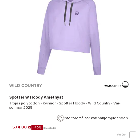
WILD COUNTRY
Spotter W Hoody Amethyst
Tröja i polycotton - Kvinnor -
Spotter Hoody - Wild Country
- Vår-
sommar 2025
Inte föremål för kampanjerbjudanden.
574,00 kr
-40%
958,00 kr
JÄMFÖRA