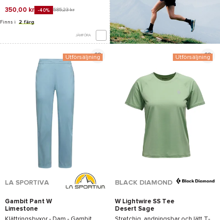
350,00 kr
585,23 kr
-40%
Finns i
2 färg
JÄMFÖRA
Utförsäljning
Utförsäljning
*Se villkor
här
LA SPORTIVA
BLACK DIAMOND
Gambit Pant W
W Lightwire SS Tee
Limestone
Desert Sage
Klättringsbyxor - Dam -
Gambit
Stretchig, andningsbar och lätt T-