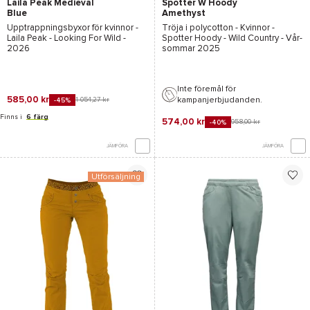
Laila Peak Medieval
Spotter W Hoody
Blue
Amethyst
Upptrappningsbyxor för kvinnor -
Tröja i polycotton - Kvinnor -
Laila Peak - Looking For Wild
-
Spotter Hoody - Wild Country
- Vår-
2026
sommar 2025
Inte föremål för
585,00 kr
kampanjerbjudanden.
1 054,27 kr
-45%
Finns i
6 färg
574,00 kr
958,00 kr
-40%
JÄMFÖRA
JÄMFÖRA
Utförsäljning