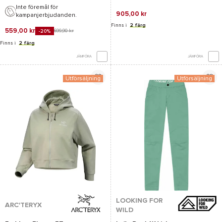
Inte föremål för
905,00 kr
kampanjerbjudanden.
Finns i
2 färg
559,00 kr
699,90 kr
-20%
Finns i
2 färg
JÄMFÖRA
JÄMFÖRA
Utförsäljning
Utförsäljning
LOOKING FOR
ARC'TERYX
WILD