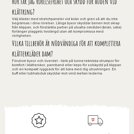
Hur får jag rörelsefrihet och skydd för huden vid
klättring?
Välj kläder med stretchpaneler vid knän och gren så att du inte
begränsas i dina rörelser. Långa byxor skyddar benen mot skrap
från klippan, och förstärkta partier på utsatta områden (knän, säte)
förlänger plaggets livslängd utan att kompromissa med
rörligheten.
Vilka tillbehör är nödvändiga för att komplettera
klätterkläder dam?
Förutom byxor och överdel - tänk på tunna tekniska strumpor för
komfort i klätterskor, pannband eller keps för solskydd på klippan
och en kompakt ryggsäck för att bära med dig utrustningen. En
buff eller tubhalsduk skyddar mot vind mellan lederna.