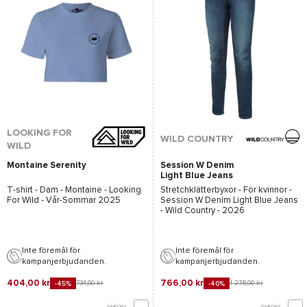
LOOKING FOR
WILD COUNTRY
WILD
Montaine Serenity
Session W Denim
Light Blue Jeans
T-shirt - Dam -
Montaine - Looking
Stretchklätterbyxor - För kvinnor -
For Wild
- Vår-Sommar 2025
Session W Denim Light Blue Jeans
- Wild Country
- 2026
Inte föremål för
Inte föremål för
kampanjerbjudanden.
kampanjerbjudanden.
404,00 kr
766,00 kr
734,00 kr
1 278,00 kr
-45%
-40%
JÄMFÖRA
JÄMFÖRA