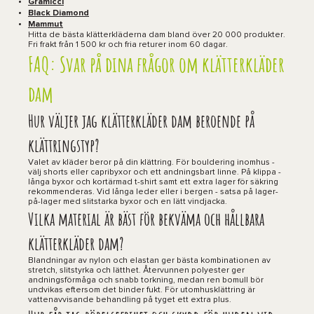
Gramicci
Black Diamond
Mammut
Hitta de bästa klätterkläderna dam bland över 20 000 produkter.
Fri frakt från 1 500 kr och fria returer inom 60 dagar.
FAQ: Svar på dina frågor om klätterkläder
dam
Hur väljer jag klätterkläder dam beroende på
klättringstyp?
Valet av kläder beror på din klättring. För bouldering inomhus -
välj shorts eller capribyxor och ett andningsbart linne. På klippa -
långa byxor och kortärmad t-shirt samt ett extra lager för säkring
rekommenderas. Vid långa leder eller i bergen - satsa på lager-
på-lager med slitstarka byxor och en lätt vindjacka.
Vilka material är bäst för bekväma och hållbara
klätterkläder dam?
Blandningar av nylon och elastan ger bästa kombinationen av
stretch, slitstyrka och lätthet. Återvunnen polyester ger
andningsförmåga och snabb torkning, medan ren bomull bör
undvikas eftersom det binder fukt. För utomhusklättring är
vattenavvisande behandling på tyget ett extra plus.