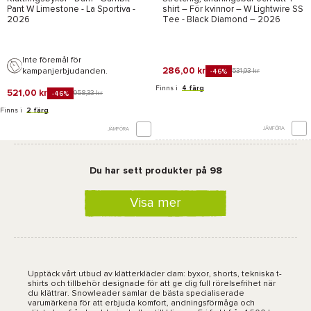
Pant W Limestone - La Sportiva
-
shirt – För kvinnor –
W Lightwire SS
2026
Tee - Black Diamond
– 2026
Inte föremål för
286,00 kr
kampanjerbjudanden.
531,93 kr
-46%
Finns i
4 färg
521,00 kr
958,33 kr
-46%
Finns i
2 färg
JÄMFÖRA
JÄMFÖRA
Du har sett produkter på 98
Visa mer
Upptäck vårt utbud av klätterkläder dam: byxor, shorts, tekniska t-
shirts och tillbehör designade för att ge dig full rörelsefrihet när
du klättrar. Snowleader samlar de bästa specialiserade
varumärkena för att erbjuda komfort, andningsförmåga och