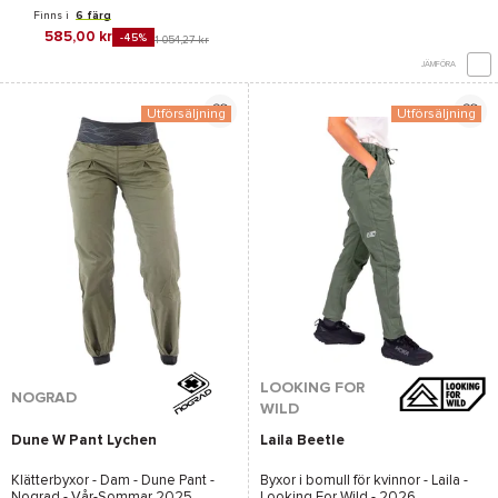
Finns i
6 färg
585,00 kr
-45%
1 054,27 kr
JÄMFÖRA
Utförsäljning
Utförsäljning
LOOKING FOR
NOGRAD
WILD
Dune W Pant Lychen
Laila Beetle
Klätterbyxor - Dam -
Dune Pant -
Byxor i bomull för kvinnor -
Laila -
Nograd
- Vår-Sommar 2025
Looking For Wild
- 2026