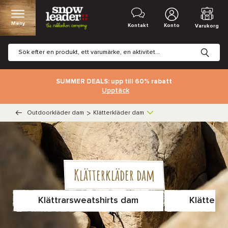
Meny
Kontakt
Konto
Varukorg
SUMMER DEALS: upp till 60% rabatt
Upptäck
Outdoorkläder dam
>
Klätterkläder dam
Klätterkläder dam
Klättrarsweatshirts dam
Klätter-t