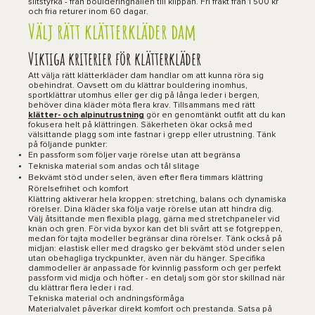
slitstyrka - från boulderinghallen till klippan. Fri frakt från 1 500 kr
och fria returer inom 60 dagar.
Välj rätt klätterkläder dam
Viktiga kriterier för klätterkläder
Att välja rätt klätterkläder dam handlar om att kunna röra sig
obehindrat. Oavsett om du klättrar bouldering inomhus,
sportklättrar utomhus eller ger dig på långa leder i bergen,
behöver dina kläder möta flera krav. Tillsammans med rätt
klätter- och alpinutrustning
gör en genomtänkt outfit att du kan
fokusera helt på klättringen. Säkerheten ökar också med
välsittande plagg som inte fastnar i grepp eller utrustning. Tänk
på följande punkter:
En passform som följer varje rörelse utan att begränsa
Tekniska material som andas och tål slitage
Bekvämt stöd under selen, även efter flera timmars klättring
Rörelsefrihet och komfort
Klättring aktiverar hela kroppen: stretching, balans och dynamiska
rörelser. Dina kläder ska följa varje rörelse utan att hindra dig.
Välj åtsittande men flexibla plagg, gärna med stretchpaneler vid
knän och gren. För vida byxor kan det bli svårt att se fotgreppen,
medan för tajta modeller begränsar dina rörelser. Tänk också på
midjan: elastisk eller med dragsko ger bekvämt stöd under selen
utan obehagliga tryckpunkter, även när du hänger. Specifika
dammodeller är anpassade för kvinnlig passform och ger perfekt
passform vid midja och höfter - en detalj som gör stor skillnad när
du klättrar flera leder i rad.
Tekniska material och andningsförmåga
Materialvalet påverkar direkt komfort och prestanda. Satsa på