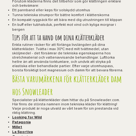
Förutom kläderna finns det tillbehör som gör klättringen enklare
och bekvämare:
Ett pannband eller keps för solskydd utomhus
Tunna tekniska strumpor för bättre komfort i klätterskorna
En kompakt ryggsäck för att bära med dig utrustningen till klippan
En buff eller tubhalsduk, perfekt mot vind och kyliga morgnar i
bergen
Tips för att ta hand om dina klätterkläder
Enkla rutiner räcker för att förlänga livslängden på dina
klätterkläder. Tvätta i max 30°C med milt tvättmedel, utan
sköljmedel - det försämrar de tekniska egenskaperna hos
stretchmaterial och vattenavvisande behandlingar. Lufttorka
hellre än att använda torktumlare, och undvik att stryka på
elastiska eller behandlade partier. Efter varje utomhuspass,
borsta försiktigt bort magnesium och damm för att bevara fibrerna.
Bästa varumärkena för klätterkläder dam
hos Snowleader
Specialister på klätterkläder dam hittar du på Snowleader.com.
Här finns de största namnen inom tekniska kläder för klättring!
Varje produkt är noga utvald av vårt team för sin prestanda vid
riktig klättring.
Looking for Wild
Patagonia
Millet
La Sportiva