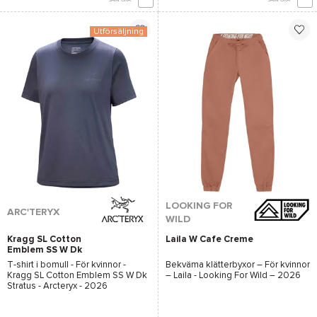
Utförsäljning
LOOKING FOR
ARC'TERYX
WILD
Kragg SL Cotton
Laila W Cafe Creme
Emblem SS W Dk
Stratus
T-shirt i bomull - För kvinnor -
Bekväma klätterbyxor – För kvinnor
Kragg SL Cotton Emblem SS W Dk
–
Laila - Looking For Wild
– 2026
Stratus - Arcteryx
- 2026