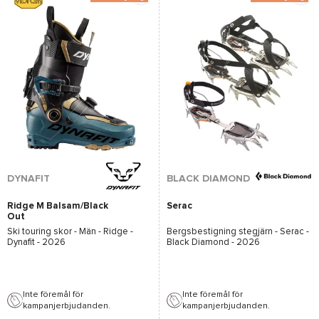
*Se villkor
här
DYNAFIT
BLACK DIAMOND
Ridge M Balsam/Black
Serac
Out
Ski touring skor - Män -
Ridge -
Bergsbestigning stegjärn -
Serac -
Dynafit
- 2026
Black Diamond
- 2026
Inte föremål för
Inte föremål för
kampanjerbjudanden.
kampanjerbjudanden.