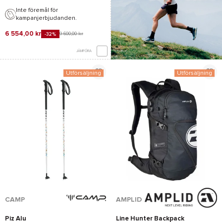
Inte föremål för
kampanjerbjudanden.
6 554,00 kr
9 600,00 kr
-32%
JÄMFÖRA
Utförsäljning
Utförsäljning
*Se villkor
här
CAMP
AMPLID
Piz Alu
Line Hunter Backpack