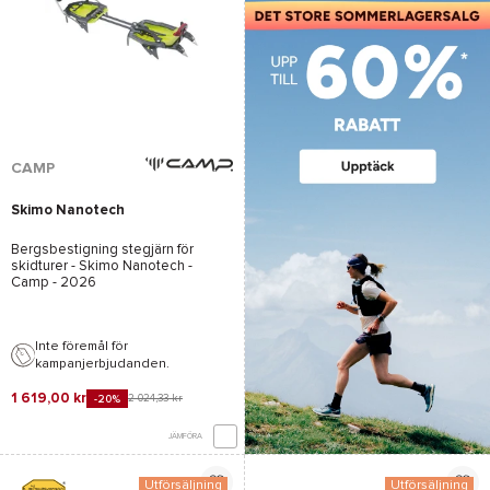
CAMP
Skimo Nanotech
Bergsbestigning stegjärn för
skidturer -
Skimo Nanotech -
Camp
- 2026
Inte föremål för
kampanjerbjudanden.
1 619,00 kr
2 024,33 kr
-20%
JÄMFÖRA
Utförsäljning
Utförsäljning