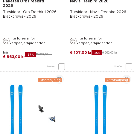
Paketen Orb Freebird
Navis Freebird 2026
2025
Turskidor -
Orb Freebird 2026 -
Turskidor -
Navis Freebird 2026 -
Blackcrows
- 2026
Blackcrows
- 2026
Inte föremål för
Inte föremål för
kampanjerbjudanden.
kampanjerbjudanden.
från
6 107,00 kr
9 592,00 kr
-36%
10 978,00 kr
-37%
6 863,00 kr
JÄMFÖRA
JÄMFÖRA
Utförsäljning
Utförsäljning