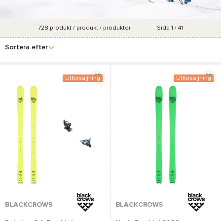
728
produkt / produkt / produkter
Sida 1 / 41
Se fler
Varumärke
Pris
Marknadsföringsgrad
Färg
filter
Sortera efter
Utförsäljning
Utförsäljning
BLACKCROWS
BLACKCROWS