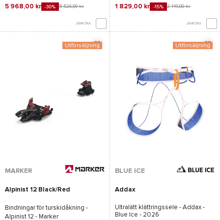
5 968,00 kr
1 829,00 kr
8 526,00 kr
2 149,00 kr
-30%
-15%
JÄMFÖRA
JÄMFÖRA
Utförsäljning
Utförsäljning
MARKER
BLUE ICE
Alpinist 12 Black/Red
Addax
Ultralätt klättringssele -
Addax -
Bindningar för turskidåkning -
Blue Ice
- 2026
Alpinist 12 - Marker