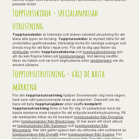
samma stigar som vandrare använder på sommaren - alltid utanför
pistade leder.
Topptursskidor - specialanpassad
utrustning
Topptursskidor
är tekniska och kräver särskild utrustning för att
klara alla typer av terräng.
Topptursskidor
är mycket lätta för att
underlätta uppförsbackar, tillräckligt korta för smidiga svängar och
breda nog för att flyta i mjuk snö. För att ta dig upp fäster du
stighudar
under
topptursskidorna
och
topptursbindningar
gör
att du kan frigöra hälen på
toppturspjäxan
. Vid åkning nedför
låser du hälen och tar bort stighudarna eller
skidstegjärn
om du
använt sådana.
Topptursutrustning - välj de bästa
märkena
För din
topptursutrustning
hjälper Snowleader dig hela vägen,
tack vare vårt passionerade team av experter. Oavsett om du
bara vill byta
toppturspjäxor
eller skaffa
komplett
topptursutrustning
finns vi här för dig. Vi samarbetar med de
bästa märkena inom topptur för att erbjuda kvalitetsutrustning. På
vår webbplats hittar du till exempel
topptursskidor från Dynastar
eller
topptursskidor från Blackcrows
. Vi har även ett stort utbud
av
topptursskidor från Salomon
och
topptursskidor från
Movement
. När det gäller pjäxor kan du utforska vårt sortiment av
toppturspjäxor från Dynafit
eller
toppturspjäxor från Scarpa
. För