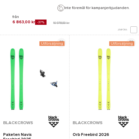
Inte föremål för kampanjerbjudanden.
från
6 863,00 kr
-37%
10 978,00 kr
JÄMFÖRA
Utförsäljning
Utförsäljning
BLACKCROWS
BLACKCROWS
Paketen Navis
Orb Freebird 2026