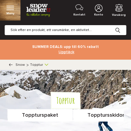
Meny
Kontakt
Konto
Varukorg
SUMMER DEALS: upp till 60% rabatt
Upptäck
Snow
>
Topptur
Topptur
Toppturspaket
Topptursskidor