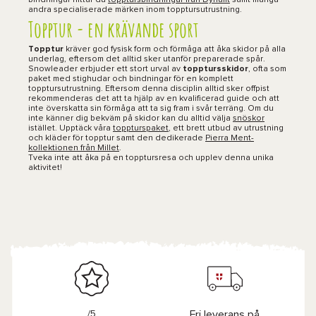
bindningar hittar du
topptursbindningar från Dynafit
samt många
andra specialiserade märken inom topptursutrustning.
Topptur - en krävande sport
Topptur
kräver god fysisk form och förmåga att åka skidor på alla
underlag, eftersom det alltid sker utanför preparerade spår.
Snowleader erbjuder ett stort urval av
topptursskidor
, ofta som
paket med stighudar och bindningar för en komplett
topptursutrustning. Eftersom denna disciplin alltid sker offpist
rekommenderas det att ta hjälp av en kvalificerad guide och att
inte överskatta sin förmåga att ta sig fram i svår terräng. Om du
inte känner dig bekväm på skidor kan du alltid välja
snöskor
istället. Upptäck våra
toppturspaket
, ett brett utbud av utrustning
och kläder för topptur samt den dedikerade
Pierra Ment-
kollektionen från Millet
.
Tveka inte att åka på en
topptursresa
och upplev denna unika
aktivitet!
/5
Fri leverans på