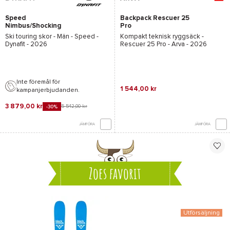
Speed
Backpack Rescuer 25
Nimbus/Shocking
Pro
Orange
Ski touring skor - Män -
Speed -
Kompakt teknisk ryggsäck -
Dynafit
- 2026
Rescuer 25 Pro - Arva
- 2026
Inte föremål för
1 544,00 kr
kampanjerbjudanden.
3 879,00 kr
5 542,00 kr
-30%
JÄMFÖRA
JÄMFÖRA
Zoes favorit
Utförsäljning