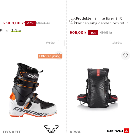
Produkten är inte föremål för
2 909,00 kr
kampanjerbjudanden och retur.
4 156,33 kr
-30%
Finns i
2 färg
905,00 kr
1 064,93 kr
-15%
JÄMFÖRA
JÄMFÖRA
Utförsäljning
DYNAFIT
ARVA