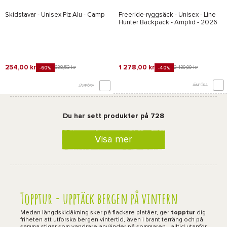
Skidstavar - Unisex
Piz Alu - Camp
Freeride-ryggsäck - Unisex -
Line
Hunter Backpack - Amplid
- 2026
254,00 kr
1 278,00 kr
638,53 kr
2 130,00 kr
-60%
-40%
JÄMFÖRA
JÄMFÖRA
Du har sett produkter på 728
Visa mer
Topptur - upptäck bergen på vintern
Medan längdskidåkning sker på flackare platåer, ger
topptur
dig
friheten att utforska bergen vintertid, även i brant terräng och på