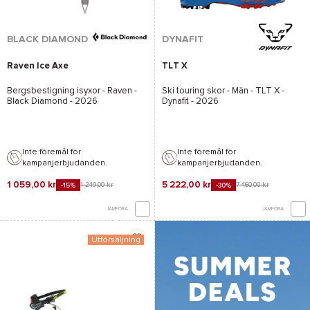
BLACK DIAMOND
DYNAFIT
Raven Ice Axe
TLT X
Bergsbestigning isyxor -
Raven -
Ski touring skor - Män -
TLT X -
Black Diamond
- 2026
Dynafit
- 2026
Inte föremål för
Inte föremål för
kampanjerbjudanden.
kampanjerbjudanden.
1 059,00 kr
5 222,00 kr
1 249,00 kr
7 460,00 kr
-15%
-30%
JÄMFÖRA
JÄMFÖRA
Utförsäljning