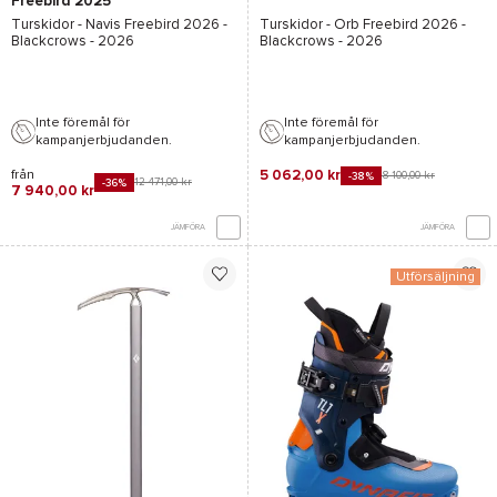
Freebird 2025
Turskidor -
Navis Freebird 2026 -
Turskidor -
Orb Freebird 2026 -
Blackcrows
- 2026
Blackcrows
- 2026
Inte föremål för
Inte föremål för
kampanjerbjudanden.
kampanjerbjudanden.
från
5 062,00 kr
8 100,00 kr
-38%
12 471,00 kr
-36%
7 940,00 kr
JÄMFÖRA
JÄMFÖRA
Utförsäljning