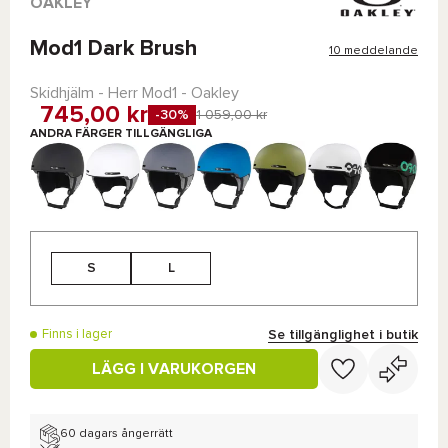
OAKLEY
Mod1 Dark Brush
10 meddelande
Skidhjälm - Herr
Mod1 - Oakley
745,00 kr
-30%
1 059,00 kr
ANDRA FÄRGER TILLGÄNGLIGA
S
L
Se tillgänglighet i butik
Finns i lager
LÄGG I VARUKORGEN
60 dagars ångerrätt