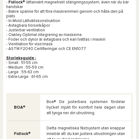
-
Fidlock®
lättanvänt magnetiskt stängningssystem, även när du bär
handskar
- Bakre spänne för att föra maskremmen genom och hålla den på
plats
- In-Mold Lättviktskonstruktion
- Avtagbara hörselkåpor
- Justerbar ventilation
- Oakley Optimal integrering av maskerna
- Foder och dynor är avtagbara och kan tvättas i maskin
- Ventilation för visir/mask
- ASTM F2040 Certifieringar och CE EN1077
Storleksguide :
- Small : 51-55 cm
- Medium : 55-59 cm
- Large : 59-63 cm
- Extra-Large : 61-65 cm
Boa® De justerbara systemen fördelar
BOA®
trycket mjukt för komfort hela dagen utan
att tynga ner din utrustning.
Detta magnetiska fästsystem utan knappar
Fidlock®
innebär att du kan justera utrustningen utan