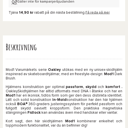
Gäller inte för kampanjerbjudanden
Tjäna
14,90 kr
rabatt på din nästa beställning.
Få reda på mer
Beskrivning
Mod1 Varumärkets serie
Oakley
utökas med en ny unisex-skidhjälm
inspirerad av skateboardhjälmar, med en freestyle-design:
Mod1
Dark
Brush.
Hjälmens konstruktion ger optimal
passform,
skydd
och
komfort
.
OakleySkidhjälmen har alltid utformats med DNA i åtanke och har en
Mod1
har en ikonisk, tidlös form som ger den dess distinkta identitet.
Lätt och solid konstruktion
In-Mold
konstruktion har den här hjälmen
också
BOA®
360-graders justeringssystem för perfekt passform och
fullgott skydd oavsett kroppsform. Den praktiska magnetiska
stängningen
Fidlock
kan användas även med handskar eller vantar.
Kort sagt, den här skidhjälmen
Mod1
kombinerar enkelhet och
toppmodern funktionalitet, var du än befinner dig!