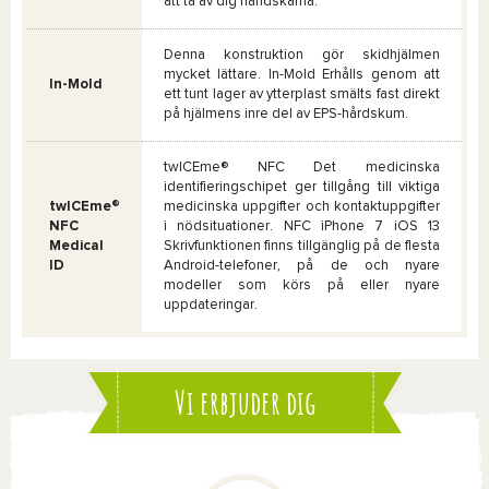
att ta av dig handskarna.
Denna konstruktion gör skidhjälmen
mycket lättare. In-Mold Erhålls genom att
In-Mold
ett tunt lager av ytterplast smälts fast direkt
på hjälmens inre del av EPS-hårdskum.
twICEme® NFC Det medicinska
identifieringschipet ger tillgång till viktiga
twICEme®
medicinska uppgifter och kontaktuppgifter
NFC
i nödsituationer. NFC iPhone 7 iOS 13
Medical
Skrivfunktionen finns tillgänglig på de flesta
ID
Android-telefoner, på de och nyare
modeller som körs på eller nyare
uppdateringar.
Vi erbjuder dig