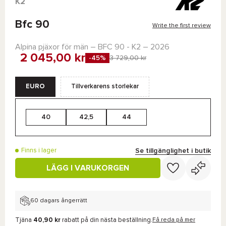
K2
Bfc 90
Write the first review
Alpina pjäxor för män –
BFC 90 - K2
– 2026
2 045,00 kr
-45%
3 729,00 kr
EURO
Tillverkarens storlekar
40
42,5
44
Se tillgänglighet i butik
Finns i lager
LÄGG I VARUKORGEN
60 dagars ångerrätt
Tjäna
40,90 kr
rabatt på din nästa beställning.
Få reda på mer