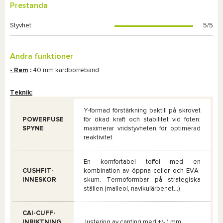
Prestanda
Styvhet
5/5
Andra funktioner
- Rem
:
40 mm kardborreband
Teknik:
Y-formad förstärkning baktill på skrovet
POWERFUSE
för ökad kraft och stabilitet vid foten:
SPYNE
maximerar vridstyvheten för optimerad
reaktivitet
En komfortabel toffel med en
CUSHFIT-
kombination av öppna celler och EVA-
INNESKOR
skum. Termoformbar på strategiska
ställen (malleol, navikulärbenet...)
CAI-CUFF-
INRIKTNING
Justering av canting med +/- 1 mm