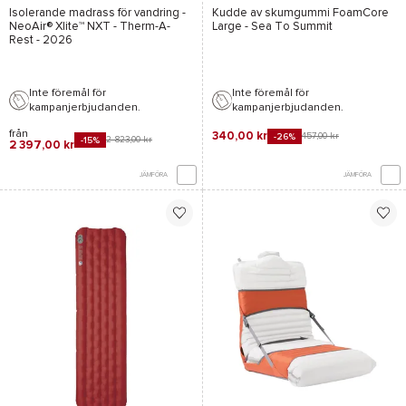
Isolerande madrass för vandring -
Kudde av skumgummi
FoamCore
NeoAir® Xlite™ NXT - Therm-A-
Large - Sea To Summit
Rest
- 2026
Inte föremål för
Inte föremål för
kampanjerbjudanden.
kampanjerbjudanden.
från
340,00 kr
457,00 kr
-26%
2 823,00 kr
-15%
2 397,00 kr
JÄMFÖRA
JÄMFÖRA