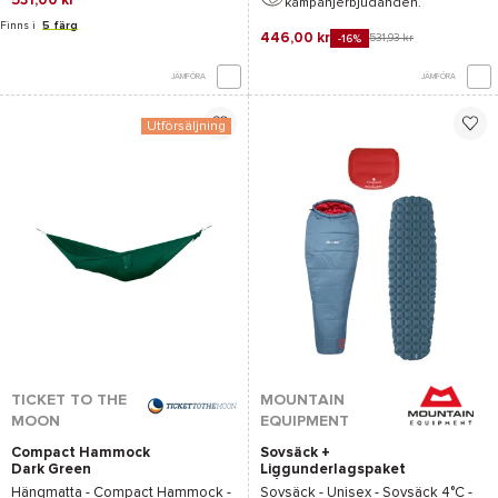
531,00 kr
kampanjerbjudanden.
Finns i
5 färg
446,00 kr
531,93 kr
-16%
JÄMFÖRA
JÄMFÖRA
Utförsäljning
TICKET TO THE
MOUNTAIN
MOON
EQUIPMENT
Compact Hammock
Sovsäck +
Dark Green
Liggunderlagspaket
från Snowleader
Hängmatta -
Compact Hammock -
Sovsäck - Unisex - Sovsäck 4°C -