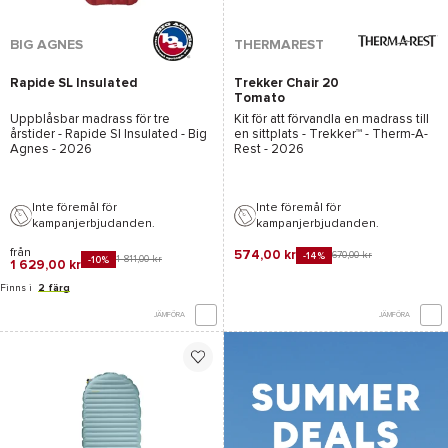
BIG AGNES
THERMAREST
Rapide SL Insulated
Trekker Chair 20
Tomato
Uppblåsbar madrass för tre
Kit för att förvandla en madrass till
årstider -
Rapide Sl Insulated - Big
en sittplats -
Trekker™ - Therm-A-
Agnes
- 2026
Rest
- 2026
Inte föremål för
Inte föremål för
kampanjerbjudanden.
kampanjerbjudanden.
från
574,00 kr
670,00 kr
-14%
1 811,00 kr
-10%
1 629,00 kr
Finns i
2 färg
JÄMFÖRA
JÄMFÖRA