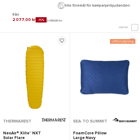
Inte föremål för kampanjerbjudanden.
från
2 077,00 kr
-15%
2 450,00 kr
JÄMFÖRA
Utförsäljning
THERMAREST
SEA TO SUMMIT
NeoAir® Xlite™ NXT
FoamCore Pillow
Solar Flare
Large Navy