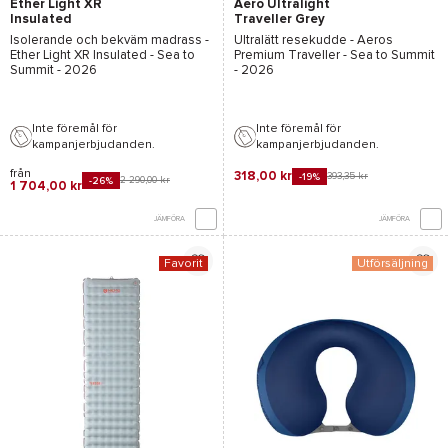
Ether Light XR
Aero Ultralight
Insulated
Traveller Grey
Isolerande och bekväm madrass -
Ultralätt resekudde -
Aeros
Ether Light XR Insulated - Sea to
Premium Traveller - Sea to Summit
Summit
- 2026
- 2026
Inte föremål för
Inte föremål för
kampanjerbjudanden.
kampanjerbjudanden.
från
318,00 kr
393,35 kr
-19%
2 290,00 kr
-26%
1 704,00 kr
JÄMFÖRA
JÄMFÖRA
Favorit
Utförsäljning