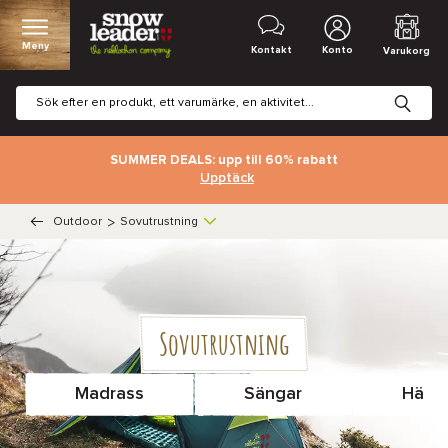
Meny
Kontakt
Konto
Varukorg
SUMMER DEALS: upp till 60% rabatt
Upptäck
Outdoor
>
Sovutrustning
Sovutrustning
Madrass
Sängar
Häng