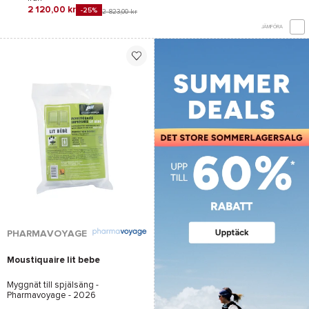
2 120,00 kr
-25%
2 823,00 kr
JÄMFÖRA
PHARMAVOYAGE
Moustiquaire lit bebe
Myggnät till spjälsäng -
Pharmavoyage
- 2026