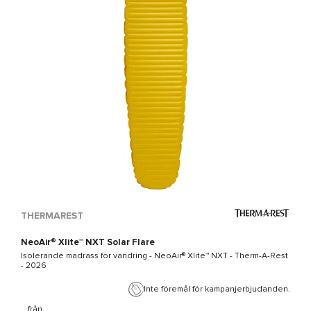
THERMAREST
NeoAir® Xlite™ NXT Solar Flare
Isolerande madrass för vandring -
NeoAir® Xlite™ NXT - Therm-A-Rest
- 2026
Inte föremål för kampanjerbjudanden.
från