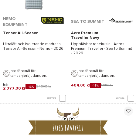
NEMO
SEA TO SUMMIT
EQUIPMENT
Tensor All-Season
Aero Premium
Traveller Navy
Ultralätt och isolerande madrass -
Uppblåsbar resekusin -
Aeros
Tensor All-Season - Nemo
- 2026
Premium Traveller - Sea to Summit
- 2026
Inte föremål för
Inte föremål för
kampanjerbjudanden.
kampanjerbjudanden.
från
404,00 kr
478,63 kr
-16%
2 450,00 kr
-15%
2 077,00 kr
JÄMFÖRA
JÄMFÖRA
Zoes favorit