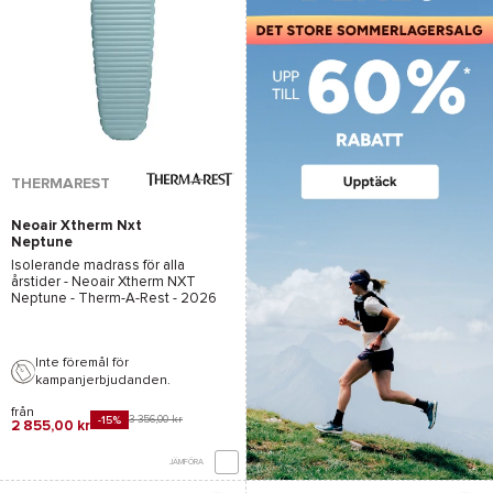
THERMAREST
Neoair Xtherm Nxt
Neptune
Isolerande madrass för alla
årstider -
Neoair Xtherm NXT
Neptune - Therm-A-Rest
- 2026
Inte föremål för
kampanjerbjudanden.
från
3 356,00 kr
-15%
2 855,00 kr
JÄMFÖRA