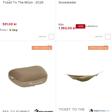
Ticket To The Moon
- 2026
Snowleader
531,00 kr
från
2 320,00 kr
-40%
1 392,00 kr
Finns i
5 färg
JÄMFÖRA
JÄMFÖRA
Utförsäljning
Utförsäljning
TICKET TO THE
SEA TO SUMMIT