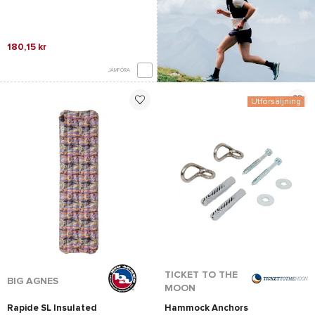
180,15 kr
JÄMFÖRA
Utförsäljning
*Se villkor
här
TICKET TO THE
BIG AGNES
MOON
Rapide SL Insulated
Hammock Anchors