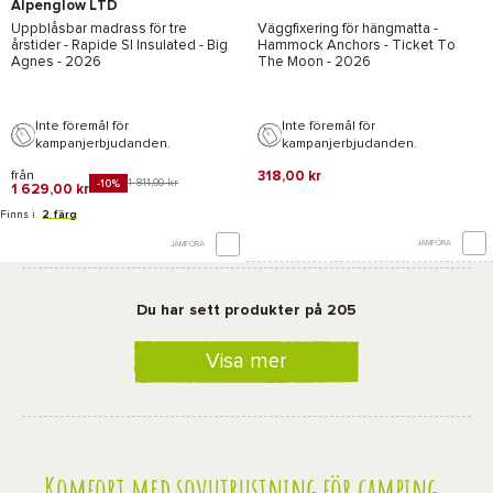
Alpenglow LTD
Uppblåsbar madrass för tre
Väggfixering för hängmatta -
årstider -
Rapide Sl Insulated - Big
Hammock Anchors - Ticket To
Agnes
- 2026
The Moon
- 2026
Inte föremål för
Inte föremål för
kampanjerbjudanden.
kampanjerbjudanden.
från
318,00 kr
1 811,00 kr
-10%
1 629,00 kr
Finns i
2 färg
JÄMFÖRA
JÄMFÖRA
Du har sett produkter på 205
Visa mer
Komfort med sovutrustning för camping