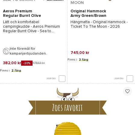
MOON
Aeros Premium
Original Hammock
Regular Burnt Olive
Army Green/Brown
Lätt och komfortabel
Hängmatta -
Original Hammock -
campingkudde -
Aeros Premium
Ticket To The Moon
- 2026
Regular Burnt Olive - Sea to
Summit
- 2026
Inte föremål för
745,00 kr
kampanjerbjudanden.
Finns i
3 färg
382,00 kr
478,63 kr
-20%
Finns i
2 färg
JÄMFÖRA
JÄMFÖRA
Zoes favorit