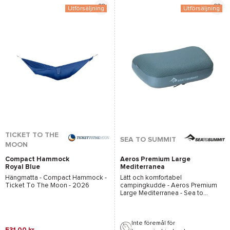
Utförsäljning
Utförsäljning
*Se villkor
här
TICKET TO THE
SEA TO SUMMIT
MOON
Compact Hammock
Aeros Premium Large
Royal Blue
Mediterranea
Hängmatta -
Compact Hammock -
Lätt och komfortabel
Ticket To The Moon
- 2026
campingkudde -
Aeros Premium
Large Mediterranea - Sea to
Summit
- 2026
Inte föremål för