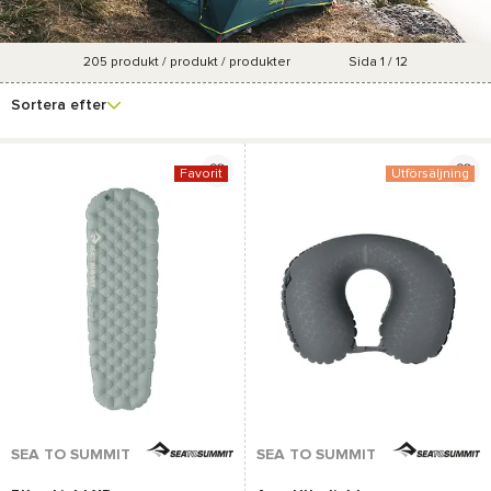
205
produkt / produkt / produkter
Sida 1 / 12
Se fler
Varumärke
Pris
Marknadsföringsgrad
Färg
filter
Sortera efter
Favorit
Utförsäljning
SEA TO SUMMIT
SEA TO SUMMIT