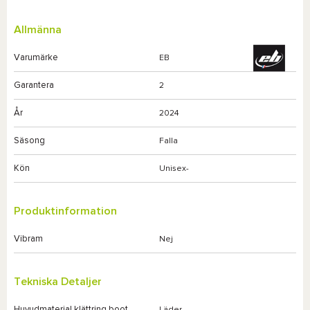
Allmänna
Varumärke
EB
Garantera
2
År
2024
Säsong
Falla
Kön
Unisex-
Produktinformation
Vibram
Nej
Tekniska Detaljer
Huvudmaterial klättring boot