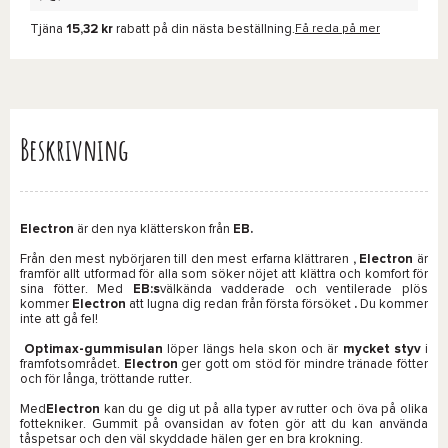
Tjäna
15,32 kr
rabatt på din nästa beställning.
Få reda på mer
Beskrivning
Electron
är den nya klätterskon från
EB.
Från den mest nybörjaren till den mest erfarna klättraren
, Electron
är
framför allt utformad för alla som söker nöjet att klättra och komfort för
sina fötter. Med
EB:s
välkända vadderade och ventilerade plös
kommer
Electron
att lugna dig redan från första försöket
.
Du kommer
inte att gå fel!
Optimax-gummisulan
löper längs hela skon och är
mycket
styv
i
framfotsområdet.
Electron
ger gott om stöd för mindre tränade fötter
och för långa, tröttande rutter.
Med
Electron
kan du ge dig ut på alla typer av rutter och öva på olika
fottekniker. Gummit på ovansidan av foten gör att du kan använda
tåspetsar och den väl skyddade hälen ger en bra krokning.