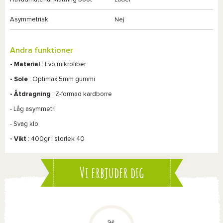
Läder
Asymmetrisk
Nej
Andra funktioner
- Material
:
Evo
mikrofiber
- Sole
: Optimax 5mm gummi
- Åtdragning
: Z-formad kardborre
- Låg asymmetri
- Svag klo
- Vikt
: 400gr i storlek 40
Vi erbjuder dig