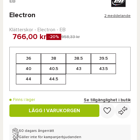
EB
Electron
2 meddelande
Klätterskor - Electron - EB
766,00 kr
-20%
958,33 kr
36
38
38.5
39.5
40
40.5
43
43.5
44
44.5
Se tillgänglighet i butik
Finns i lager
LÄGG I VARUKORGEN
60 dagars ångerrätt
Gäller inte för kampanjerbjudanden