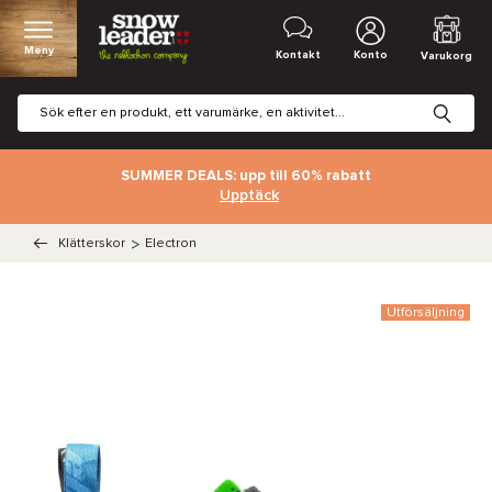
Meny
Kontakt
Konto
Varukorg
SUMMER DEALS: upp till 60% rabatt
Upptäck
Klätterskor
>
Electron
Utförsäljning