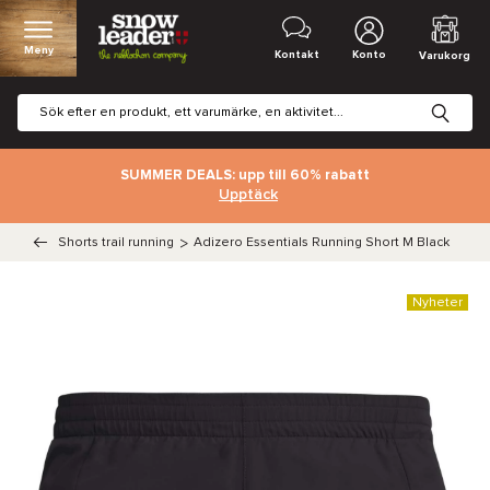
Meny
Kontakt
Konto
Varukorg
SUMMER DEALS: upp till 60% rabatt
Upptäck
Shorts trail running
>
Adizero Essentials Running Short M Black
Nyheter