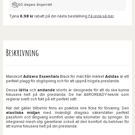
60 dagars ångerrätt
Tjäna
6,98 kr
rabatt på din nästa beställning.
Få reda på mer
Beskrivning
Manskort
Adizero Essentials
Black för män från märket
Adidas
är ett
perfekt plagg för stiglöpning och för att uppnå högsta prestanda.
Dessa
lätta
och
andande
shorts är designade för att du ska kunna
fokusera helt på din prestanda. De har AEROREADY-teknik som
reglerar svett och fukt på ett perfekt sätt.
När det gäller tillbehör finns en praktisk inre ficka för förvaring. Den
elastiska midjan
med invändigt dragsko säkerställer perfekt
passform och långvarig komfort under alla kilometer du springer. En
integrerad mesh-slip garanterar också all den komfort du behöver för
att kunna fokusera helt på din prestanda.