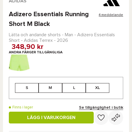
ADIDAS
Adizero Essentials Running
4 meddelande
Short M Black
Lätta och andande shorts - Man -
Adizero Essentials
Short - Adidas Terrex
- 2026
348,90 kr
ANDRA FÄRGER TILLGÄNGLIGA
S
M
L
XL
Se tillgänglighet i butik
Finns i lager
LÄGG I VARUKORGEN