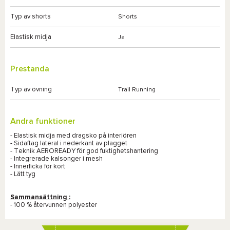
Typ av shorts
Shorts
Elastisk midja
Ja
Prestanda
Typ av övning
Trail Running
Andra funktioner
- Elastisk midja med dragsko på interiören
- Sidaftag lateral i nederkant av plagget
- Teknik AEROREADY för god fuktighetshantering
- Integrerade kalsonger i mesh
- Innerficka för kort
- Lätt tyg
Sammansättning :
- 100 % återvunnen polyester