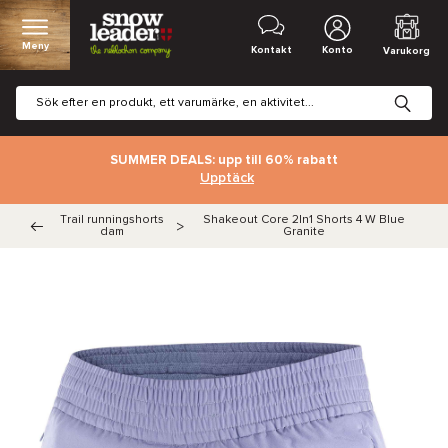
Meny
Kontakt
Konto
Varukorg
SUMMER DEALS: upp till 60% rabatt
Upptäck
Trail runningshorts
Shakeout Core 2In1 Shorts 4 W Blue
>
dam
Granite