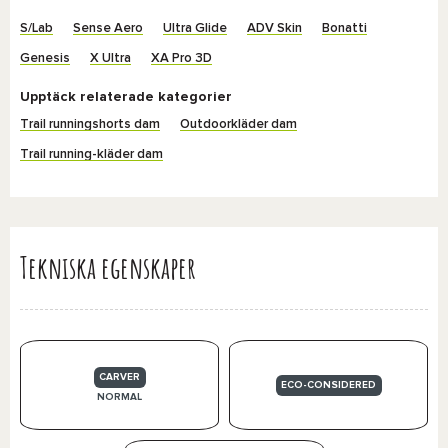
S/Lab
Sense Aero
Ultra Glide
ADV Skin
Bonatti
Genesis
X Ultra
XA Pro 3D
Upptäck relaterade kategorier
Trail runningshorts dam
Outdoorkläder dam
Trail running-kläder dam
Tekniska egenskaper
CARVER
ECO-CONSIDERED
NORMAL