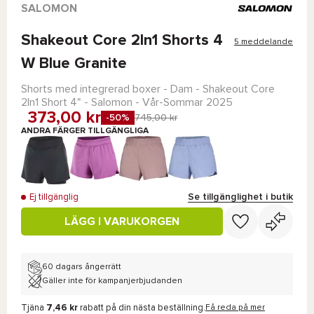
SALOMON
Shakeout Core 2In1 Shorts 4
5 meddelande
W Blue Granite
Shorts med integrerad boxer - Dam -
Shakeout Core
2In1 Short 4" - Salomon
- Vår-Sommar 2025
373,00 kr
-50%
745,00 kr
ANDRA FÄRGER TILLGÄNGLIGA
Se tillgänglighet i butik
Ej tillgänglig
LÄGG I VARUKORGEN
60 dagars ångerrätt
Gäller inte för kampanjerbjudanden
Tjäna
7,46 kr
rabatt på din nästa beställning.
Få reda på mer