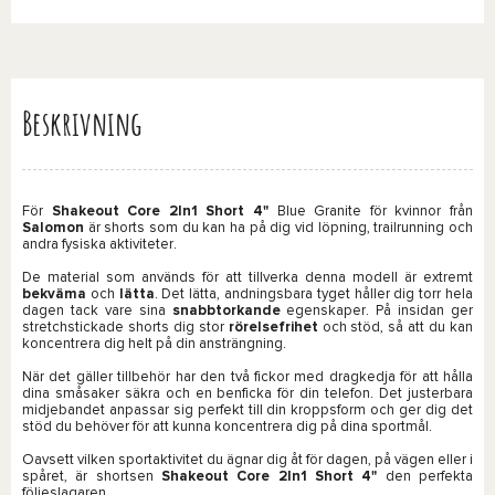
Beskrivning
För
Shakeout Core 2In1 Short 4"
Blue Granite för kvinnor från
Salomon
är shorts som du kan ha på dig vid löpning, trailrunning och
andra fysiska aktiviteter.
De material som används för att tillverka denna modell är extremt
bekväma
och
lätta
. Det lätta, andningsbara tyget håller dig torr hela
dagen tack vare sina
snabbtorkande
egenskaper. På insidan ger
stretchstickade shorts dig stor
rörelsefrihet
och stöd, så att du kan
koncentrera dig helt på din ansträngning.
När det gäller tillbehör har den två fickor med dragkedja för att hålla
dina småsaker säkra och en benficka för din telefon. Det justerbara
midjebandet anpassar sig perfekt till din kroppsform och ger dig det
stöd du behöver för att kunna koncentrera dig på dina sportmål.
Oavsett vilken sportaktivitet du ägnar dig åt för dagen, på vägen eller i
spåret, är shortsen
Shakeout Core 2In1 Short 4"
den perfekta
följeslagaren.