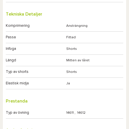
Tekniska Detaljer
Komprimering
Ansträngning
Passa
Fittad
Infoga
Shorts
Längd
Mitten av låret
Typ av shorts
Shorts
Elastisk midja
Ja
Prestanda
Typ av övning
14611
,
14612