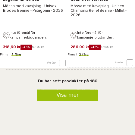
Mössa med kavajslag - Unisex -
Mössa med kavajslag - Unisex -
Brodeo Beanie - Patagonia
- 2026
Chamonix Relief Beanie - Millet
-
2026
Inte föremål för
Inte föremål för
kampanjerbjudanden.
kampanjerbjudanden.
318,60 kr
286,00 kr
531,00 kr
478,00 kr
-40%
-40%
Finns i
4 färg
Finns i
2 färg
JÄMFÖRA
JÄMFÖRA
Du har sett produkter på 180
Visa mer