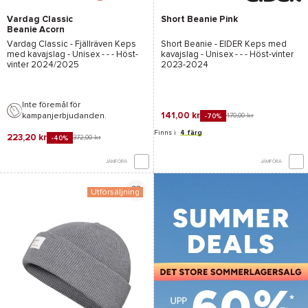
Vardag Classic
Short Beanie Pink
Beanie Acorn
Vardag Classic - Fjällräven
Keps
Short Beanie - EIDER
Keps med
med kavajslag - Unisex - - - Höst-
kavajslag - Unisex - - - Höst-vinter
vinter 2024/2025
2023-2024
Inte föremål för
141,00 kr
kampanjerbjudanden.
470,00 kr
-70%
Finns i
4 färg
223,20 kr
372,00 kr
-40%
JÄMFÖRA
JÄMFÖRA
Utförsäljning