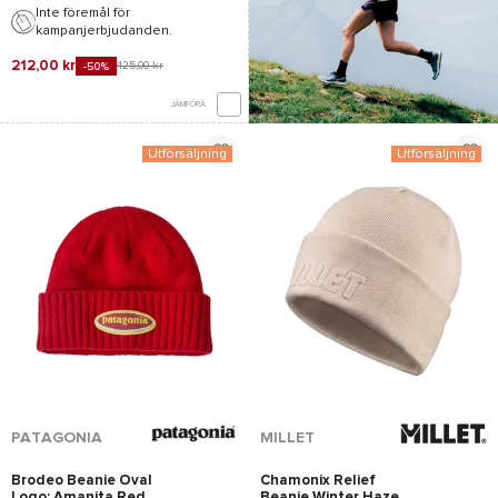
Inte föremål för
kampanjerbjudanden.
212,00 kr
425,00 kr
-50%
JÄMFÖRA
Utförsäljning
Utförsäljning
*Se villkor
här
PATAGONIA
MILLET
Brodeo Beanie Oval
Chamonix Relief
Logo: Amanita Red
Beanie Winter Haze