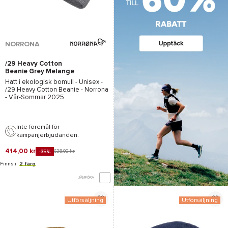
NORRONA
/29 Heavy Cotton
Beanie Grey Melange
Hatt i ekologisk bomull - Unisex -
/29 Heavy Cotton Beanie - Norrona
- Vår-Sommar 2025
Inte föremål för
kampanjerbjudanden.
414,00 kr
638,00 kr
-35%
Finns i
2 färg
JÄMFÖRA
Utförsäljning
Utförsäljning
*Se villkor
här