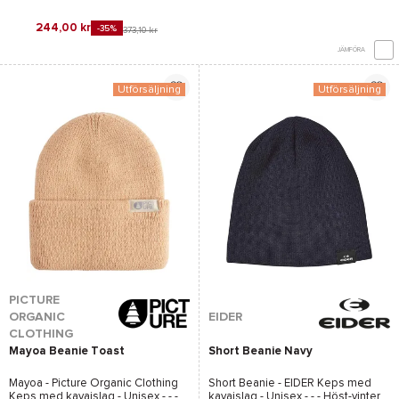
244,00 kr
-35%
373,10 kr
JÄMFÖRA
Utförsäljning
Utförsäljning
PICTURE
ORGANIC
EIDER
CLOTHING
Mayoa Beanie Toast
Short Beanie Navy
Mayoa - Picture Organic Clothing
Short Beanie - EIDER
Keps med
Keps med kavajslag - Unisex - - -
kavajslag - Unisex - - - Höst-vinter