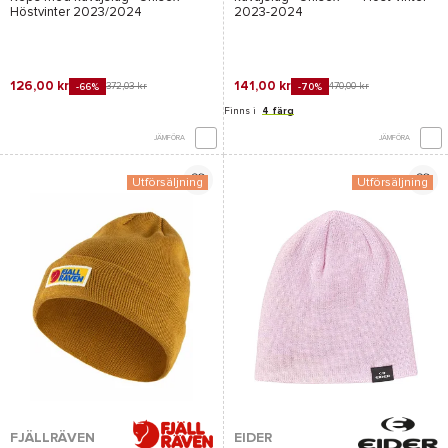
Höstvinter 2023/2024
2023-2024
126,00 kr
141,00 kr
372,03 kr
470,00 kr
-66%
-70%
Finns i
4 färg
JÄMFÖRA
JÄMFÖRA
Utförsäljning
Utförsäljning
FJÄLLRÄVEN
EIDER