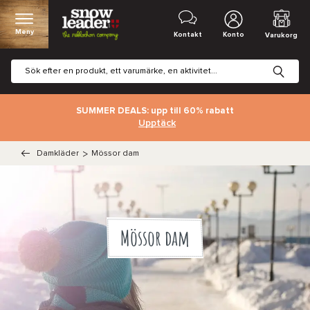
Meny
Kontakt
Konto
Varukorg
SUMMER DEALS: upp till 60% rabatt
Upptäck
Damkläder
>
Mössor dam
Mössor dam