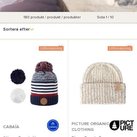
180
produkt / produkt / produkter
Sida 1 / 10
Se fler
Varumärke
Pris
Marknadsföringsgrad
Färg
filter
Sortera efter
Utförsäljning
Utförsäljning
PICTURE ORGANIC
CABAÏA
CLOTHING