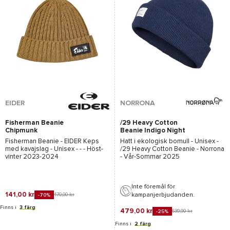
EIDER
NORRONA
Fisherman Beanie
/29 Heavy Cotton
Chipmunk
Beanie Indigo Night
Melange
Fisherman Beanie - EIDER
Keps
Hatt i ekologisk bomull - Unisex -
med kavajslag - Unisex - - - Höst-
/29 Heavy Cotton Beanie - Norrona
vinter 2023-2024
- Vår-Sommar 2025
Inte föremål för
141,00 kr
kampanjerbjudanden.
470,00 kr
-70%
Finns i
3 färg
479,00 kr
639,90 kr
-25%
Finns i
2 färg