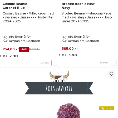
Cosmic Beanie
Brodeo Beanie New
Coronet Blue
Navy
Cosmic Beanie - Millet
Keps med
Brodeo Beanie - Patagonia
Keps
kavajslag - Unisex - - - Höst-vinter
med kavajslag - Unisex - - - Höst-
2024/2025
vinter 2024/2025
Inte föremål för
Inte föremål för
kampanjerbjudanden.
kampanjerbjudanden.
585,00 kr
254,00 kr
425,33 kr
-40%
Finns i
4 färg
Finns i
3 färg
JÄMFÖRA
JÄMFÖRA
Zoes favorit
Nyheter