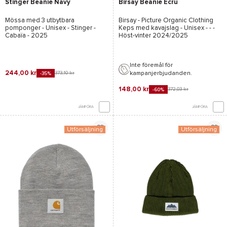
Stinger Beanie Navy
Birsay Beanie Ecru
Mössa med 3 utbytbara
Birsay - Picture Organic Clothing
pomponger - Unisex -
Stinger -
Keps med kavajslag - Unisex - - -
Cabaïa
- 2025
Höst-vinter 2024/2025
Inte föremål för
244,00 kr
kampanjerbjudanden.
373,10 kr
-35%
148,00 kr
372,03 kr
-60%
JÄMFÖRA
JÄMFÖRA
Utförsäljning
Utförsäljning