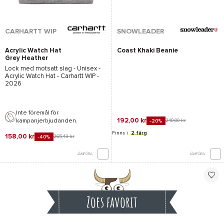
CARHARTT WIP
SNOWLEADER
Acrylic Watch Hat
Coast Khaki Beanie
Grey Heather
Lock med motsatt slag - Unisex -
Acrylic Watch Hat - Carhartt WIP
-
2026
Inte föremål för
192,00 kr
kampanjerbjudanden.
240,00 kr
-20%
Finns i
2 färg
158,00 kr
265,43 kr
-40%
JÄMFÖRA
JÄMFÖRA
Zoes favorit