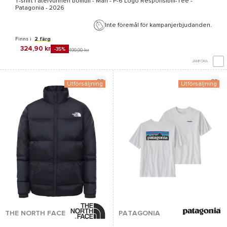
T-shirt i återvunnen bomull - Man -
P-6 Logo Responsibili-Tee -
Patagonia
- 2026
Inte föremål för kampanjerbjudanden.
Finns i
2 färg
324,90 kr
-35%
499,90 kr
JÄMFÖRA
Utförsäljning
Utförsäljning
THE NORTH FACE
PATAGONIA