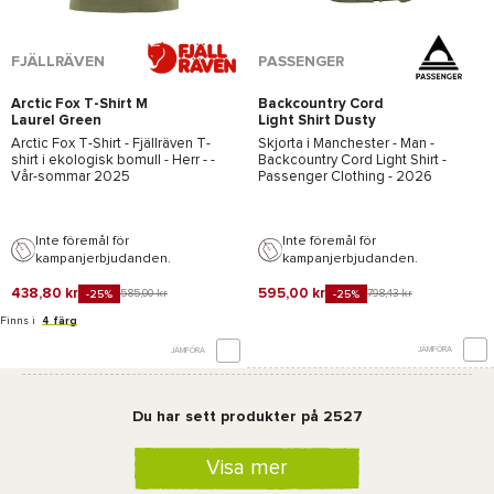
FJÄLLRÄVEN
PASSENGER
Arctic Fox T-Shirt M
Backcountry Cord
Laurel Green
Light Shirt Dusty
Olive
Arctic Fox T-Shirt - Fjällräven
T-
Skjorta i Manchester - Man -
shirt i ekologisk bomull - Herr - -
Backcountry Cord Light Shirt -
Vår-sommar 2025
Passenger Clothing
- 2026
Inte föremål för
Inte föremål för
kampanjerbjudanden.
kampanjerbjudanden.
438,80 kr
595,00 kr
585,00 kr
798,43 kr
-25%
-25%
Finns i
4 färg
JÄMFÖRA
JÄMFÖRA
Du har sett produkter på 2527
Visa mer