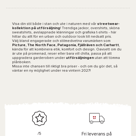
Visa din stil både i stan och ute i naturen med vår
streetwear-
kollektion på utförsäljning
! Trendiga jackor, overshirts, sköna
sweatshirts, avslappnade klänningar och grafiska t-shirts - här
hittar du allt för en urban och outdoor look till nedsatt pris.
Välj bland engagerade och stilmedvetna varumärken som
Picture, The North Face, Patagonia, Fjällräven och Carhartt
,
kända för att kombinera etik, komfort och design. Oavsett om du
är ute på promenad, reser eller bara vill chilla, passa på att
uppgradera garderoben under
utförsäljningen
utan att tömma
plånboken.
Missa inte chansen till riktigt bra priser - och om du gör det, så
väntar en ny möjlighet under rea vintern 2027!
/5
Fri leverans på