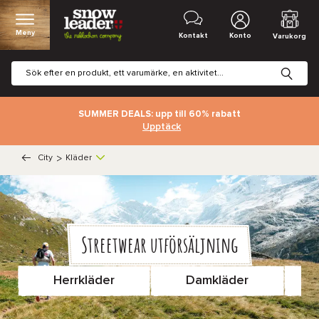
Meny
Kontakt
Konto
Varukorg
SUMMER DEALS: upp till 60% rabatt
Upptäck
City
>
Kläder
Streetwear utförsäljning
Herrkläder
Damkläder