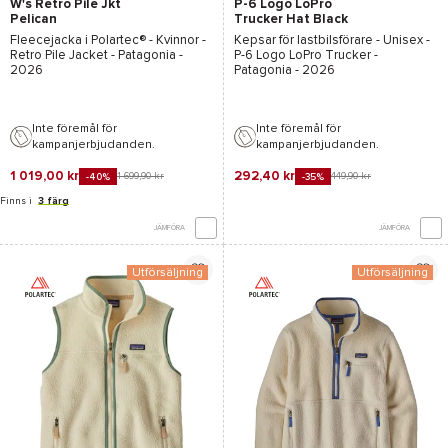
W's Retro Pile Jkt
P-6 Logo LoPro
Pelican
Trucker Hat Black
Fleecejacka i
Polartec®
- Kvinnor -
Kepsar för lastbilsförare - Unisex -
Retro Pile Jacket - Patagonia
-
P-6 Logo LoPro Trucker -
2026
Patagonia
- 2026
Inte föremål för
Inte föremål för
kampanjerbjudanden.
kampanjerbjudanden.
1 019,00 kr
292,40 kr
1 699,90 kr
449,90 kr
-40%
-35%
Finns i
3 färg
JÄMFÖRA
JÄMFÖRA
Utförsäljning
Utförsäljning