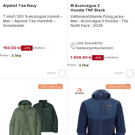
Alpinist Tee Navy
M Aconcagua 3
Hoodie TNF Black
T-shirt i 100 % ekologisk bomull –
Vattenavstötande Pösig jacka -
Man – Alpinist Tee marinblå –
Man -
Aconcagua 3 Hoodie - The
Snowleader
North Face
- 2026
Inte föremål för
160,00 kr
kampanjerbjudanden.
200,00 kr
-20%
Finns i
2 färg
1 406,40 kr
2 344,00 kr
-40%
Finns i
2 färg
JÄMFÖRA
JÄMFÖRA
Utförsäljning
Utförsäljning