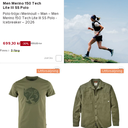
Men Merino 150 Tech
Lite III SS Polo
Midnight Navy
Polo-tröja i Merinoull – Man –
Men
Merino 150 Tech Lite III SS Polo -
Icebreaker
– 2026
699,30 kr
999,00 kr
-30%
Finns i
3 färg
JÄMFÖRA
Utförsäljning
Utförsäljning
*Se villkor
här