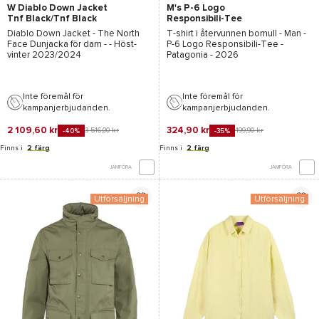
W Diablo Down Jacket
M's P-6 Logo
Tnf Black/Tnf Black
Responsibili-Tee
White
Diablo Down Jacket - The North
T-shirt i återvunnen bomull - Man -
Face
Dunjacka för dam - - Höst-
P-6 Logo Responsibili-Tee -
vinter 2023/2024
Patagonia
- 2026
Inte föremål för
Inte föremål för
kampanjerbjudanden.
kampanjerbjudanden.
2 109,60 kr
324,90 kr
3 516,00 kr
499,90 kr
-40%
-35%
Finns i
2 färg
Finns i
2 färg
JÄMFÖRA
JÄMFÖRA
Utförsäljning
Utförsäljning