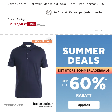
Räven Jacket - Fjällräven
Mångsidig jacka - Herr - - Vår-Sommar 2025
Inte föremål för kampanjerbjudanden.
Finns i
3 färg
2 317,50 kr
-25%
3 090,00 kr
JÄMFÖRA
Utförsäljning
ICEBREAKER