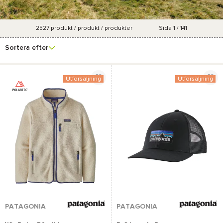
2527
produkt / produkt / produkter
Sida 1 / 141
Se fler
Varumärke
Pris
Storlek
Kön
filter
Sortera efter
Utförsäljning
Utförsäljning
PATAGONIA
PATAGONIA