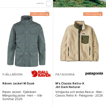
JÄMFÖRA
Utförsäljning
Utförsäljning
*Se villkor
här
FJÄLLRÄVEN
PATAGONIA
Räven Jacket M Dusk
M's Classic Retro-X
Jkt Dark Natural
w/Basin Green
Räven Jacket - Fjällräven
Vindjacka och andas-fleece - Man -
Mångsidig jacka - Herr - - Vår-
Classic Retro-X - Patagonia
- 2026
Sommar 2025