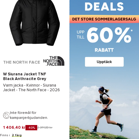
THE NORTH FACE
W Siurana Jacket TNF
Black Anthracite Grey
Varm jacka - Kvinnor -
Siurana
Jacket - The North Face
- 2026
Inte föremål för
kampanjerbjudanden.
1 406,40 kr
2 344,00 kr
-40%
Finns i
2 färg