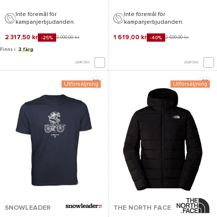
Inte föremål för
Inte föremål för
kampanjerbjudanden.
kampanjerbjudanden.
2 317,50 kr
1 619,00 kr
3 090,00 kr
2 699,90 kr
-25%
-40%
Finns i
3 färg
JÄMFÖRA
JÄMFÖRA
Utförsäljning
Utförsäljning
SNOWLEADER
THE NORTH FACE