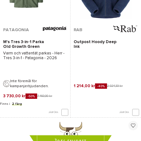
PATAGONIA
RAB
M's Tres 3-in-1 Parka
Outpost Hoody Deep
Old Growth Green
Ink
Varm och vattentät parkas - Herr -
Tres 3-in-1 - Patagonia
- 2026
Inte föremål för
1 214,00 kr
kampanjerbjudanden.
2 024,33 kr
-40%
3 730,00 kr
7 460,00 kr
-50%
Finns i
2 färg
JÄMFÖRA
JÄMFÖRA