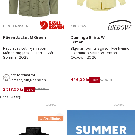
FJÄLLRÄVEN
OXBOW
Räven Jacket M Green
Domingo Shirts W
Lemon
Räven Jacket - Fjällräven
Skjorta i bomullsgaze - För kvinnor
Mångsidig jacka - Herr - - Vår-
-
Domingo Shirts W Lemon -
Sommar 2025
Oxbow
- 2026
Inte föremål för
446,00 kr
kampanjerbjudanden.
691,83 kr
-36%
2 317,50 kr
3 090,00 kr
-25%
Finns i
3 färg
JÄMFÖRA
JÄMFÖRA
Utförsäljning