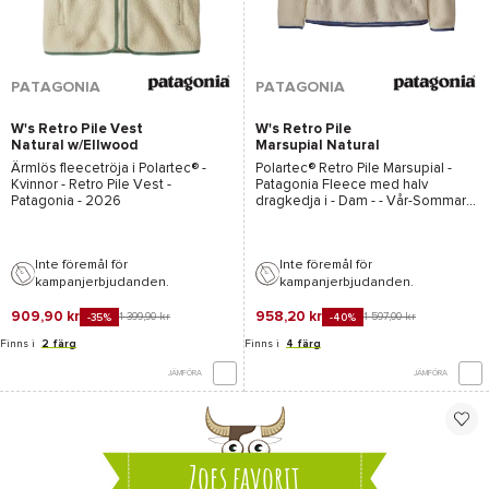
PATAGONIA
PATAGONIA
W's Retro Pile Vest
W's Retro Pile
Natural w/Ellwood
Marsupial Natural
Green
Ärmlös fleecetröja i
Polartec®
-
Polartec®
Retro Pile Marsupial -
Kvinnor -
Retro Pile Vest -
Patagonia
Fleece med halv
Patagonia
- 2026
dragkedja i - Dam - - Vår-Sommar
2025
Inte föremål för
Inte föremål för
kampanjerbjudanden.
kampanjerbjudanden.
909,90 kr
958,20 kr
1 399,90 kr
1 597,00 kr
-35%
-40%
Finns i
2 färg
Finns i
4 färg
JÄMFÖRA
JÄMFÖRA
Zoes favorit