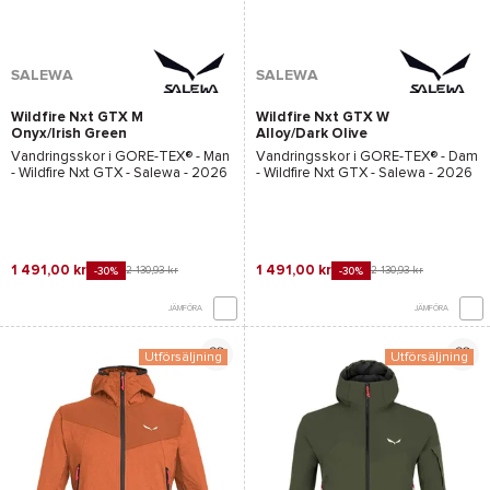
SALEWA
SALEWA
Wildfire Nxt GTX M
Wildfire Nxt GTX W
Onyx/Irish Green
Alloy/Dark Olive
Vandringsskor i
GORE-TEX®
- Man
Vandringsskor i
GORE-TEX®
- Dam
-
Wildfire Nxt GTX - Salewa
- 2026
-
Wildfire Nxt GTX - Salewa
- 2026
1 491,00 kr
1 491,00 kr
2 130,93 kr
2 130,93 kr
-30%
-30%
JÄMFÖRA
JÄMFÖRA
Utförsäljning
Utförsäljning