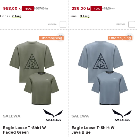
958,00 kr
286,00 kr
1 597,00 kr
478,00 kr
-40%
-40%
Finns i
2 färg
Finns i
3 färg
JÄMFÖRA
JÄMFÖRA
Utförsäljning
Utförsäljning
SALEWA
SALEWA
Eagle Loose T-Shirt W
Eagle Loose T-Shirt W
Faded Green
Java Blue