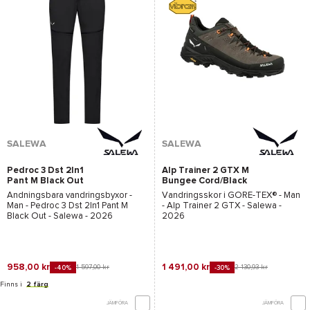
SALEWA
SALEWA
Pedroc 3 Dst 2In1
Alp Trainer 2 GTX M
Pant M Black Out
Bungee Cord/Black
Andningsbara vandringsbyxor -
Vandringsskor i
GORE-TEX®
- Man
Man -
Pedroc 3 Dst 2In1 Pant M
-
Alp Trainer 2 GTX - Salewa
-
Black Out - Salewa
- 2026
2026
958,00 kr
1 491,00 kr
1 597,00 kr
2 130,93 kr
-40%
-30%
Finns i
2 färg
JÄMFÖRA
JÄMFÖRA