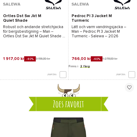
SALEWA
SALEWA
Ortles Dst Sw Jkt M
Pedroc Pl 3 Jacket M
Quiet Shade
Turmeric
Robust och andande stretchjacka
Lätt och varm vandringsjacka –
för bergsbestigning – Man –
Man –
Pedroc Pl 3 Jacket M
Ortles Dst Sw Jkt M Quiet Shade -
Turmeric - Salewa
– 2026
Salewa
– 2026
1 917,00 kr
766,00 kr
3 196,00 kr
1 278,00 kr
-40%
-40%
Finns i
2 färg
JÄMFÖRA
JÄMFÖRA
Zoes favorit