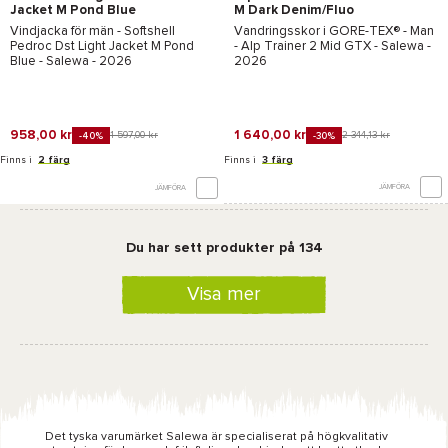
Jacket M Pond Blue
M Dark Denim/Fluo
Orange
Vindjacka för män - Softshell
Vandringsskor i
GORE-TEX®
- Man
Pedroc Dst Light Jacket M Pond
-
Alp Trainer 2 Mid GTX - Salewa
-
Blue - Salewa
- 2026
2026
958,00 kr
1 640,00 kr
1 597,00 kr
2 344,13 kr
-40%
-30%
Finns i
2 färg
Finns i
3 färg
JÄMFÖRA
JÄMFÖRA
Du har sett produkter på 134
Visa mer
Det tyska varumärket Salewa är specialiserat på högkvalitativ