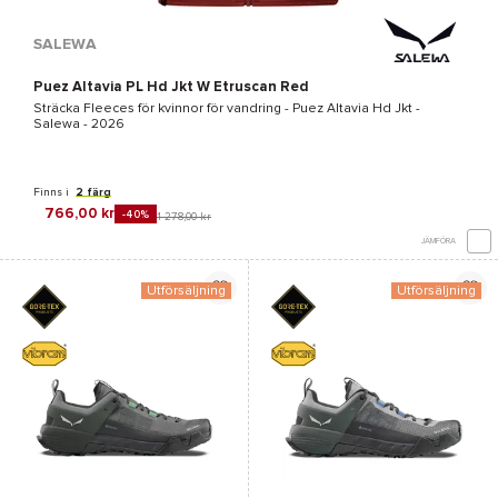
SALEWA
Puez Altavia PL Hd Jkt W Etruscan Red
Sträcka Fleeces för kvinnor för vandring -
Puez Altavia Hd Jkt -
Salewa
- 2026
Finns i
2 färg
766,00 kr
-40%
1 278,00 kr
JÄMFÖRA
Utförsäljning
Utförsäljning