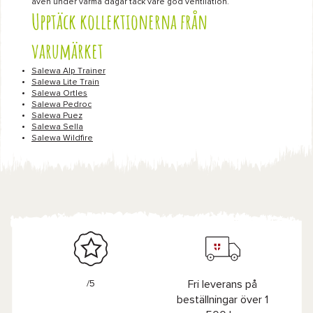
även under varma dagar tack vare god ventilation.
Upptäck kollektionerna från
varumärket
Salewa Alp Trainer
Salewa Lite Train
Salewa Ortles
Salewa Pedroc
Salewa Puez
Salewa Sella
Salewa Wildfire
/5
Fri leverans på
beställningar över 1