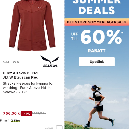
SALEWA
Puez Altavia PL Hd
Jkt W Etruscan Red
Sträcka Fleeces för kvinnor för
vandring -
Puez Altavia Hd Jkt -
Salewa
- 2026
766,00 kr
1 278,00 kr
-40%
Finns i
2 färg
JÄMFÖRA