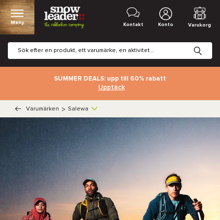
Meny
Kontakt
Konto
Varukorg
SUMMER DEALS: upp till 60% rabatt
Upptäck
Varumärken
>
Salewa