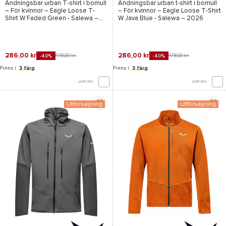
Andningsbar urban T-shirt i bomull
Andningsbar urban t-shirt i bomull
– För kvinnor –
Eagle Loose T-
– För kvinnor –
Eagle Loose T-Shirt
Shirt W Faded Green - Salewa
–
W Java Blue - Salewa
– 2026
2026
286,00 kr
286,00 kr
478,00 kr
478,00 kr
-40%
-40%
Finns i
3 färg
Finns i
3 färg
JÄMFÖRA
JÄMFÖRA
Utförsäljning
Utförsäljning