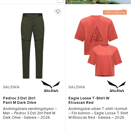
Utförsäljning
*Se villkor
här
SALEWA
SALEWA
Pedroc 3 Dst 2In1
Eagle Loose T-Shirt W
Pant M Dark Olive
Etruscan Red
Andningsbara vandringsbyxor –
Andningsbar urban T-shirt i bomull
Man –
Pedroc 3 Dst 2In1 Pant M
– För kvinnor –
Eagle Loose T-Shirt
Dark Olive - Salewa
– 2026
W Etruscan Red - Salewa
– 2026