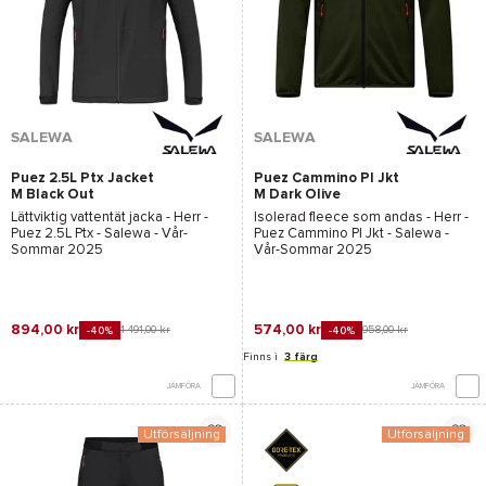
SALEWA
SALEWA
Puez 2.5L Ptx Jacket
Puez Cammino Pl Jkt
M Black Out
M Dark Olive
Lättviktig vattentät jacka - Herr -
Isolerad fleece som andas - Herr -
Puez 2.5L Ptx - Salewa
- Vår-
Puez Cammino Pl Jkt - Salewa
-
Sommar 2025
Vår-Sommar 2025
894,00 kr
574,00 kr
1 491,00 kr
958,00 kr
-40%
-40%
Finns i
3 färg
JÄMFÖRA
JÄMFÖRA
Utförsäljning
Utförsäljning