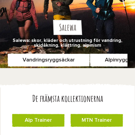
Salewa
Salewa: skor, kläder och utrustning för vandring,
skidåkning, klättring, alpinism
Vandringsryggsäckar
Alpinryggsä
De främsta kollektionerna
Alp Trainer
MTN Trainer