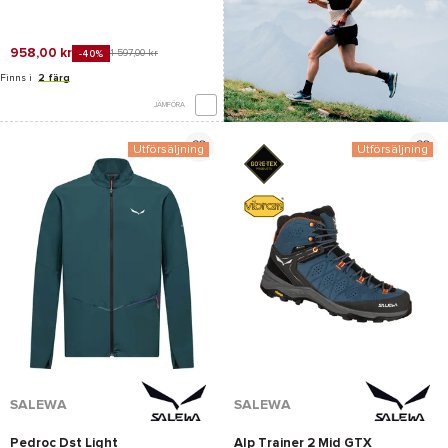
958,00 kr
1 597,00 kr
-40%
Finns i
2 färg
JÄMFÖRA
Utförsäljning
Utförsäljning
*Se villkor
här
SALEWA
SALEWA
Pedroc Dst Light
Alp Trainer 2 Mid GTX