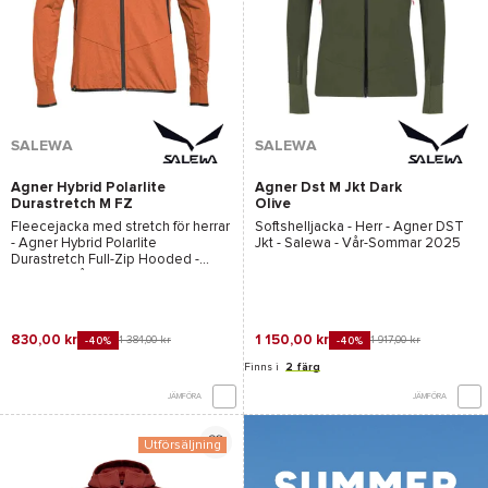
SALEWA
SALEWA
Agner Hybrid Polarlite
Agner Dst M Jkt Dark
Durastretch M FZ
Olive
Hoody Bombay Brown
Fleecejacka med stretch för herrar
Softshelljacka - Herr -
Agner DST
Melange
-
Agner Hybrid Polarlite
Jkt - Salewa
- Vår-Sommar 2025
Durastretch Full-Zip Hooded -
Salewa
- Vår-Sommar 2025
830,00 kr
1 150,00 kr
1 384,00 kr
1 917,00 kr
-40%
-40%
Finns i
2 färg
JÄMFÖRA
JÄMFÖRA
Utförsäljning