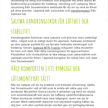
utrustning för berg och friluftsliv och erbjuder ett brett utbud av
funktionella produkter för trekking, vandring och camping. Med
utrustning från Snowleaders webbutik får du en ny nivå av frihet
på dina äventyr. Upptäck tält, sovsäckar och
vandringsskor
från
Salewa här.
Salewa vandringsskor för lätthet och
stabilitet
Vandringsskor behöver vara robusta och precisa, men samtidigt
lätta - något som är viktigt även för alpinism. Salewas sortiment
av skor passar perfekt för via ferrata, tekniska vandringar och
trekking. Serien
Salewa MTN Trainer
erbjuder olika modeller
för herr och dam, från lätta vandringsskor till approachskor.
Flexibilitet och rörelsefrihet är lika viktiga som vattentäthet och
optimalt stöd för foten. Upptäck bergskor för både herr och dam
hos Snowleader!
Välj komforten i ett rymligt och
lättmonterat tält!
När du campar vill du ha praktisk och bekväm utrustning, därför
har Snowleader valt ut tält som är enkla att sätta upp och
använda. Modellen Sierra Leone II utmärker sig med sin styrka
och motståndskraft mot även de tuffaste väderförhållandena.
Tältet monteras enkelt tack vare bågöglor, även om du är
ensam. Med vattentätt material och skyddad ingång håller du
dig torr, och den ventilerande insidan ger en behaglig känsla