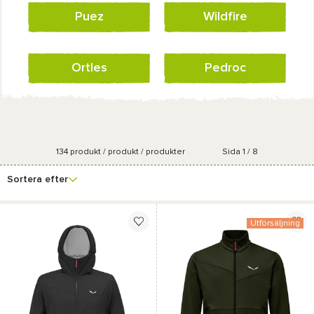
Puez
Wildfire
Ortles
Pedroc
134
produkt / produkt / produkter
Sida 1 / 8
Se fler
Pris
Kön
Marknadsföringsgrad
Färg
filter
Sortera efter
Utförsäljning