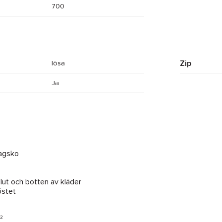
700
Zip
lösa
Ja
ragsko
slut och botten av kläder
östet
²