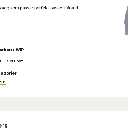
plagg som passar perfekt oavsett årstid.
arhartt WIP
t
Sid Pant
tegorier
der
per