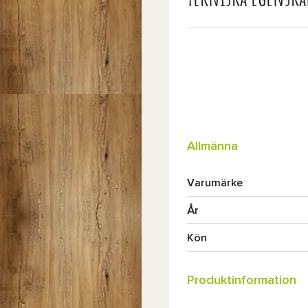
Allmänna
Varumärke
År
Kön
Produktinformation