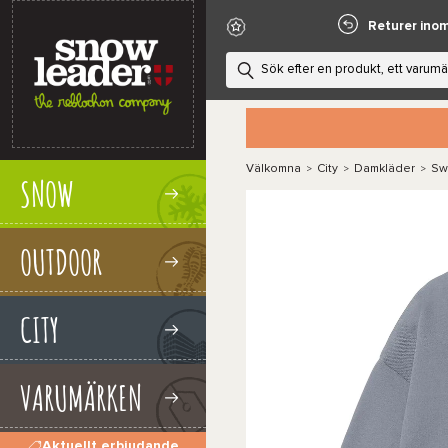
Returer ino
Välkomna
City
Damkläder
Sw
>
>
>
SNOW
OUTDOOR
CITY
VARUMÄRKEN
Aktuellt erbjudande