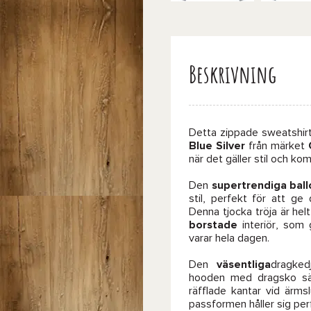
Beskrivning
Detta zippade sweatshirt
Blue Silver
från märket
när det gäller stil och kom
Den
supertrendiga bal
stil, perfekt för att ge
Denna tjocka tröja är hel
borstade
interiör, som
varar hela dagen.
Den
väsentliga
dragked
hooden med dragsko säk
räfflade kantar vid ärms
passformen håller sig per