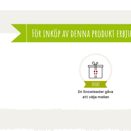
För inköp av denna produkt erbju
OFFERT
En Snowleader gåva
att välja mellan