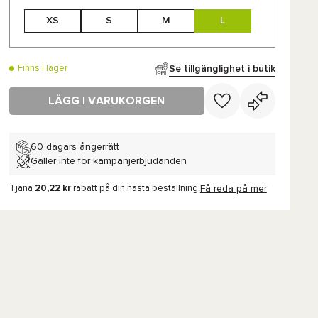
XS
S
M
L
Se tillgänglighet i butik
Finns i lager
LÄGG I VARUKORGEN
60 dagars ångerrätt
Gäller inte för kampanjerbjudanden
Tjäna
20,22 kr
rabatt på din nästa beställning.
Få reda på mer