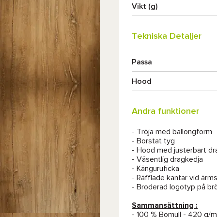
Vikt (g)
Tekniska Detaljer
Passa
Hood
Andra funktioner
- Tröja med ballongform
- Borstat tyg
- Hood med justerbart d
- Väsentlig dragkedja
- Känguruficka
- Räfflade kantar vid ärm
- Broderad logotyp på br
Sammansättning :
- 100 % Bomull - 420 g/m