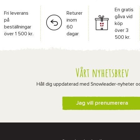
En gratis
Fri leverans
Returer
gåva vid
på
inom
köp
beställningar
60
över 3
över 1 500 kr.
dagar
500 kr.
Vårt nyhetsbrev
Håll dig uppdaterad med Snowleader-nyheter o
Jag vill prenumerera