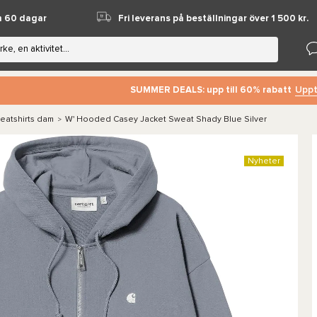
m 60 dagar
Fri leverans på beställningar över 1 500 kr.
Uppt
SUMMER DEALS: upp till 60% rabatt
eatshirts dam
W' Hooded Casey Jacket Sweat Shady Blue Silver
>
Nyheter