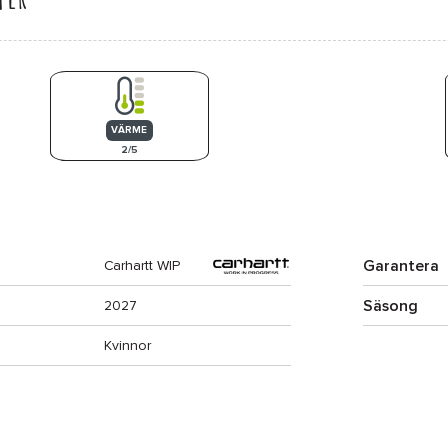
VÄRME
2/5
Garantera
Carhartt WIP
Säsong
2027
Kvinnor