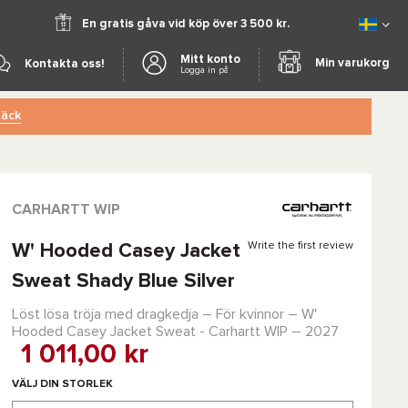
En gratis gåva vid köp över 3 500 kr.
Mitt konto
Min varukorg
Kontakta oss!
Logga in på
äck
CARHARTT WIP
Write the first review
W' Hooded Casey Jacket
Sweat Shady Blue Silver
Löst lösa tröja med dragkedja – För kvinnor –
W'
Hooded Casey Jacket Sweat - Carhartt WIP
– 2027
1 011,00 kr
VÄLJ DIN STORLEK