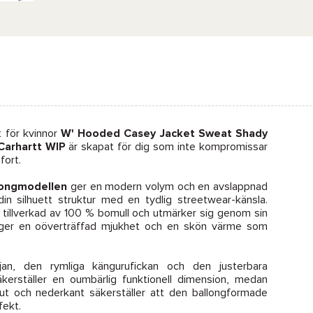
 för kvinnor
W' Hooded Casey Jacket Sweat Shady
Carhartt WIP
är skapat för dig som inte kompromissar
fort.
longmodellen
ger en modern volym och en avslappnad
 din silhuett struktur med en tydlig streetwear-känsla.
t tillverkad av 100 % bomull och utmärker sig genom sin
 ger en oöverträffad mjukhet och en skön värme som
jan, den rymliga kängurufickan och den justerbara
erställer en oumbärlig funktionell dimension, medan
lut och nederkant säkerställer att den ballongformade
fekt.