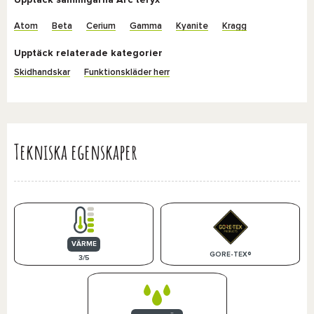
Upptäck samlingarna Arc'teryx
Atom
Beta
Cerium
Gamma
Kyanite
Kragg
Upptäck relaterade kategorier
Skidhandskar
Funktionskläder herr
Tekniska egenskaper
VÄRME
GORE-TEX®
3/5