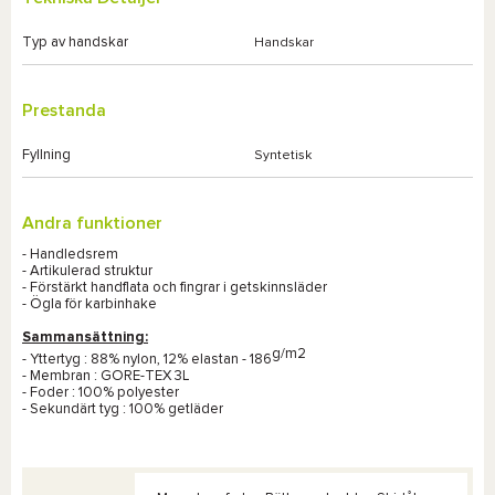
Typ av handskar
Handskar
Prestanda
Fyllning
Syntetisk
Andra funktioner
- Handledsrem
- Artikulerad struktur
- Förstärkt handflata och fingrar i getskinnsläder
- Ögla för karbinhake
Sammansättning:
g/m2
- Yttertyg : 88% nylon, 12% elastan - 186
- Membran : GORE-TEX 3L
- Foder : 100% polyester
- Sekundärt tyg : 100% getläder