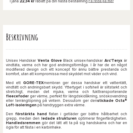
Tjäna
22,34 kr
rabatt på din nästa beställning.
Få reda på mer
Beskrivning
Unisex Handskar
Venta Glove
Black unisex-handskar
Arc'Teryx
är
vindtäta, varma och har god andningsförmåga. I år har de en något
modifierad design och ett koncept för ännu bättre prestanda och
komfort, utan att kompromissa med skyddet mot väder och vind.
Med ett
GORE-TEX
membran ger dessa handskar ett vattentätt,
vindtätt och andningsbart skydd. Yttertyget i sofshell är slitstarkt och
stretchigt, medan det mjuka, varma och fukttransporterande
fleecefoder
ger värme, perfekt för längdskidåkning, snöskovandring
eller terränglöpning på vintern. Dessutom ger den
stickade Octa®
Loft-isoleringen
på handryggen extra värme.
Den
förstärkta hand
flatan i getläder ger bättre hållbarhet och
grepp, medan den
ledade strukturen
optimerar fingerfärdigheten.
Handledsremmen
gör det lätt att ta på sig handskarna och har en
ögla för att fästa i en karbinhake.