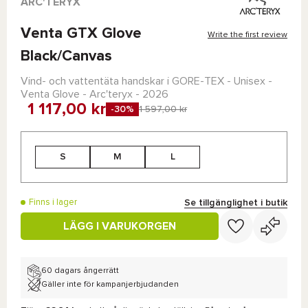
ARC'TERYX
Venta GTX Glove
Write the first review
Black/Canvas
Vind- och vattentäta handskar i
GORE-TEX
- Unisex -
Venta Glove - Arc'teryx
- 2026
1 117,00 kr
-30%
1 597,00 kr
S
M
L
Se tillgänglighet i butik
Finns i lager
LÄGG I VARUKORGEN
60 dagars ångerrätt
Gäller inte för kampanjerbjudanden