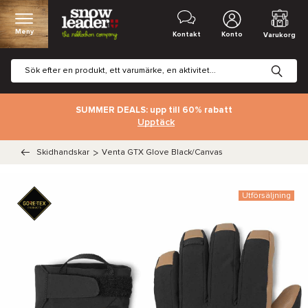
Meny
Kontakt
Konto
Varukorg
SUMMER DEALS: upp till 60% rabatt
Upptäck
Skidhandskar
>
Venta GTX Glove Black/Canvas
Utförsäljning