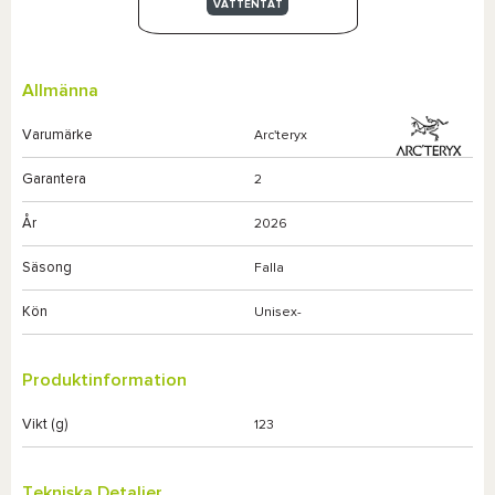
VATTENTÄT
Allmänna
Varumärke
Arc'teryx
Garantera
2
År
2026
Säsong
Falla
Kön
Unisex-
Produktinformation
Vikt (g)
123
Tekniska Detaljer