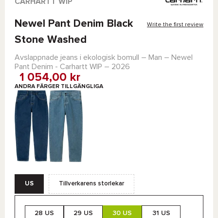
CARHARTT WIP
Newel Pant Denim Black
Write the first review
Stone Washed
Avslappnade jeans i ekologisk bomull – Man –
Newel
Pant Denim - Carhartt WIP
– 2026
1 054,00 kr
ANDRA FÄRGER TILLGÄNGLIGA
US
Tillverkarens storlekar
28 US
29 US
30 US
31 US