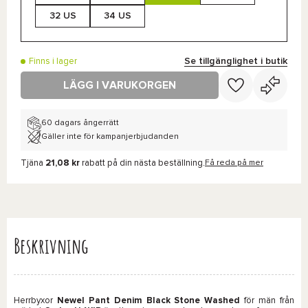
32 US
34 US
Se tillgänglighet i butik
Finns i lager
LÄGG I VARUKORGEN
60 dagars ångerrätt
Gäller inte för kampanjerbjudanden
Tjäna
21,08 kr
rabatt på din nästa beställning.
Få reda på mer
Beskrivning
Herrbyxor
Newel Pant Denim Black Stone Washed
för män från