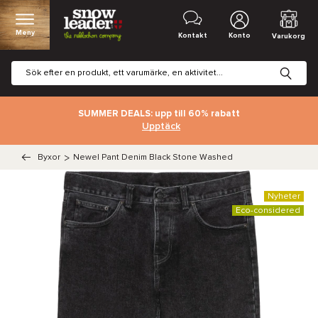
Meny
Kontakt
Konto
Varukorg
SUMMER DEALS: upp till 60% rabatt
Upptäck
Byxor
>
Newel Pant Denim Black Stone Washed
Nyheter
Eco-considered