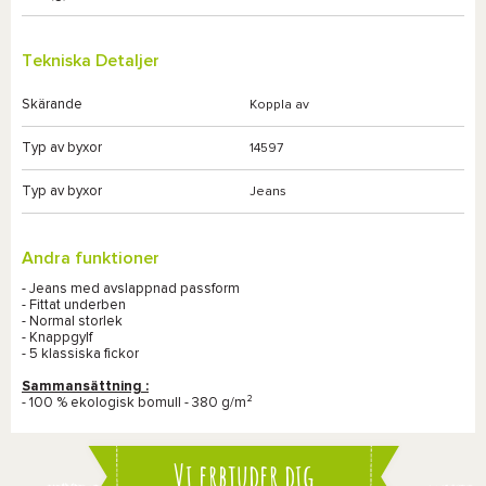
Tekniska Detaljer
Skärande
Koppla av
Typ av byxor
14597
Typ av byxor
Jeans
Andra funktioner
- Jeans med avslappnad passform
- Fittat underben
- Normal storlek
- Knappgylf
- 5 klassiska fickor
Sammansättning :
- 100 % ekologisk bomull - 380 g/m²
Vi erbjuder dig