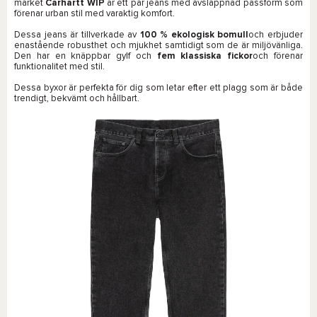
märket
Carhartt WIP
är ett par jeans med avslappnad passform som
förenar urban stil med varaktig komfort.
Dessa jeans är tillverkade av
100 % ekologisk bomull
och erbjuder
enastående robusthet och mjukhet samtidigt som de är miljövänliga.
Den har en knäppbar gylf och
fem klassiska fickor
och förenar
funktionalitet med stil.
Dessa byxor är perfekta för dig som letar efter ett plagg som är både
trendigt, bekvämt och hållbart.