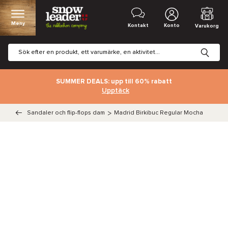
Meny
Kontakt
Konto
Varukorg
SUMMER DEALS: upp till 60% rabatt
Upptäck
Sandaler och flip-flops dam
>
Madrid Birkibuc Regular Mocha