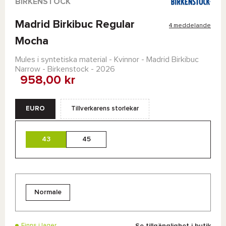
BIRKENSTOCK
Madrid Birkibuc Regular
4 meddelande
Mocha
Mules i syntetiska material - Kvinnor -
Madrid Birkibuc
Narrow - Birkenstock
- 2026
958,00 kr
EURO
Tillverkarens storlekar
43
45
Normale
Se tillgänglighet i butik
Finns i lager