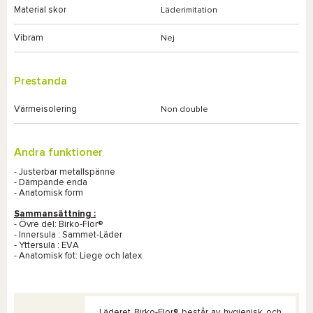
Material skor
Läderimitation
Vibram
Nej
Prestanda
Värmeisolering
Non double
Andra funktioner
- Justerbar metallspänne
- Dämpande enda
- Anatomisk form
Sammansättning :
- Övre del: Birko-Flor®
- Innersula : Sammet-Läder
- Yttersula : EVA
- Anatomisk fot: Liege och latex
Läderet Birko-Flor® består av hygienisk och