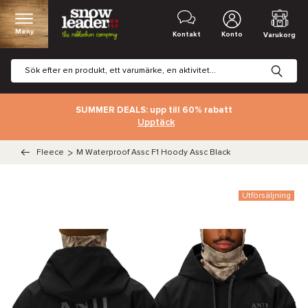
Meny
Kontakt
Konto
Varukorg
SUMMER DEALS: upp till 60% rabatt
Upptäck
Fleece
>
M Waterproof Assc F1 Hoody Assc Black
Utförsäljning