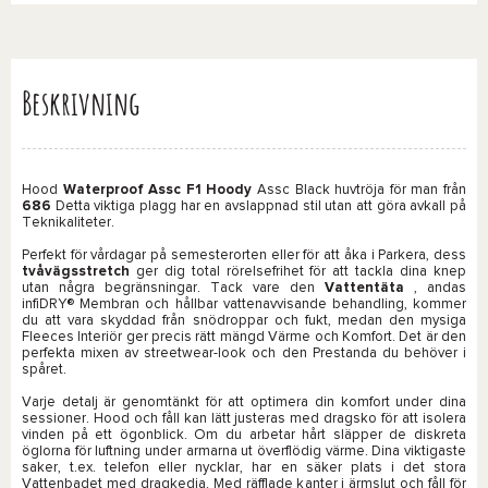
Beskrivning
Hood
Waterproof Assc F1 Hoody
Assc Black huvtröja för man från
686
Detta viktiga plagg har en avslappnad stil utan att göra avkall på
Teknikaliteter.
Perfekt för vårdagar på semesterorten eller för att åka i Parkera, dess
tvåvägsstretch
ger dig total rörelsefrihet för att tackla dina knep
utan några begränsningar. Tack vare den
Vattentäta
, andas
infiDRY® Membran och hållbar vattenavvisande behandling, kommer
du att vara skyddad från snödroppar och fukt, medan den mysiga
Fleeces Interiör ger precis rätt mängd Värme och Komfort. Det är den
perfekta mixen av streetwear-look och den Prestanda du behöver i
spåret.
Varje detalj är genomtänkt för att optimera din komfort under dina
sessioner. Hood och fåll kan lätt justeras med dragsko för att isolera
vinden på ett ögonblick. Om du arbetar hårt släpper de diskreta
öglorna för luftning under armarna ut överflödig värme. Dina viktigaste
saker, t.ex. telefon eller nycklar, har en säker plats i det stora
Vattenbadet med dragkedja. Med räfflade kanter i ärmslut och fåll för