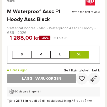
686
M Waterproof Assc F1
Write the first review
Hoody Assc Black
Vattentät hoodie - Man -
Waterproof Assc F1 Hoody -
686
- 2026
1 288,00 kr
-35%
1 981,69 kr
S
M
L
XL
Se tillgänglighet i butik
Finns i lager
LÄGG I VARUKORGEN
60 dagars ångerrätt
Tjäna
25,76 kr
rabatt på din nästa beställning.
Få reda på mer