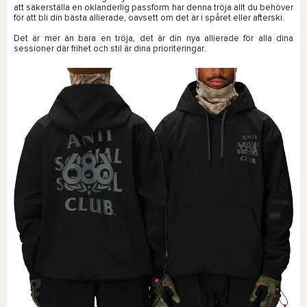
att säkerställa en oklanderlig passform har denna tröja allt du behöver
för att bli din bästa allierade, oavsett om det är i spåret eller afterski.
Det är mer än bara en tröja, det är din nya allierade för alla dina
sessioner där frihet och stil är dina prioriteringar.