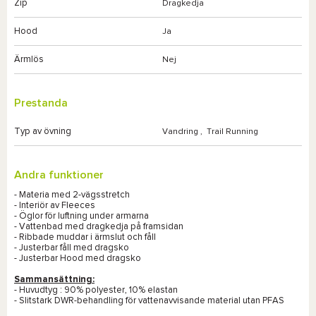
Zip
Dragkedja
Hood
Ja
Ärmlös
Nej
Prestanda
Typ av övning
Vandring
,
Trail Running
Andra funktioner
- Materia med 2-vägsstretch
- Interiör av Fleeces
- Öglor för luftning under armarna
- Vattenbad med dragkedja på framsidan
- Ribbade muddar i ärmslut och fåll
- Justerbar fåll med dragsko
- Justerbar Hood med dragsko
Sammansättning:
- Huvudtyg : 90% polyester, 10% elastan
- Slitstark DWR-behandling för vattenavvisande material utan PFAS