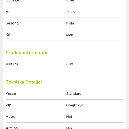
Garantera
A vie
År
2026
Säsong
Falla
Kön
Man
Produktinformation
Vikt (g)
680
Tekniska Detaljer
Passa
Standard
Zip
Dragkedja
Hood
Nej
Ärmlös
Nej