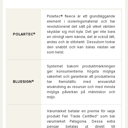
Polartec® fleece är ett grundläggande
element i isoleringsmaterial och har
revolutionerat det sätt på vilket världen
skyddar sig mot kyla. Det ger inte bara
POLARTEC®
en otroligt varm känsla, det är också lätt,
andas och är slitstarkt. Dessutom torkar
den snabbt och kan bäras nästan var
som helst.
Systemet bakom produktmärkningen
ger konsumenterna högsta möjliga
säkerhet och garanterar att produkterna
BLUESIGN®
har framställts med ansvarsfull
användning av resurser och med minsta
möjliga påverkan på människor och
miljö.
Varumärket betalar en premie för varje
produkt Fair Trade Certified™ som bär
varumärket Patagonia. Dessa extra
pengar betalas ut direkt till