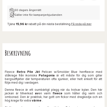
60 dagars ångerrätt
Gäller inte för kampanjerbjudanden
Tjäna
15,96 kr
rabatt på din nästa beställning.
Få reda på mer
Beskrivning
Fleece
Retro Pile Jkt
Pelican w/Smolder Blue herrfleece med
ståkrage från ikoniska
Patagonia
är ett måste för dig som gillar
bergsutflykter där temperaturen ofta sjunker, eller helt enkelt för att
följa med dig i vardagen.
Denna fleece är ett oumbärligt plagg när du trotsar kylan. Den här
jackan är tillverkad
av
en varm
fleece
som håller dig varm och
ombonad. Den är praktisk, har gott om fickor med dragkedja och en
hög krage för extra
värme
.