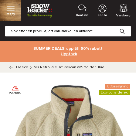
Meny
Kontakt
Konto
Varukorg
SUMMER DEALS: upp till 60% rabatt
Upptäck
Fleece
>
M's Retro Pile Jkt Pelican w/Smolder Blue
Utförsäljning
Eco-considered