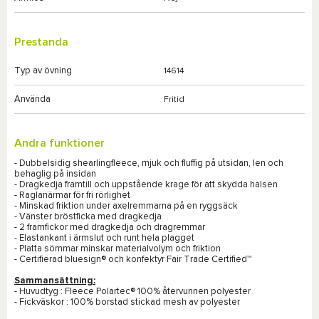
Prestanda
Typ av övning
14614
Använda
Fritid
Andra funktioner
- Dubbelsidig shearlingfleece, mjuk och fluffig på utsidan, len och
behaglig på insidan
- Dragkedja framtill och uppstående krage för att skydda halsen
- Raglanärmar för fri rörlighet
- Minskad friktion under axelremmarna på en ryggsäck
- Vänster bröstficka med dragkedja
- 2 framfickor med dragkedja och dragremmar
- Elastankant i ärmslut och runt hela plagget
- Platta sömmar minskar materialvolym och friktion
- Certifierad bluesign® och konfektyr Fair Trade Certified™
Sammansättning:
- Huvudtyg : Fleece Polartec® 100% återvunnen polyester
- Fickväskor : 100% borstad stickad mesh av polyester