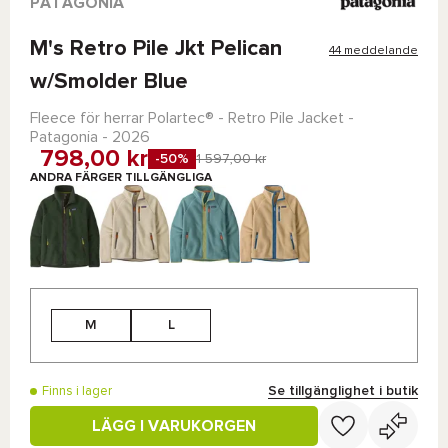
PATAGONIA
M's Retro Pile Jkt Pelican
44 meddelande
w/Smolder Blue
Fleece för herrar
Polartec®
-
Retro Pile Jacket -
Patagonia
- 2026
798,00 kr
-50%
1 597,00 kr
ANDRA FÄRGER TILLGÄNGLIGA
M
L
Se tillgänglighet i butik
Finns i lager
LÄGG I VARUKORGEN