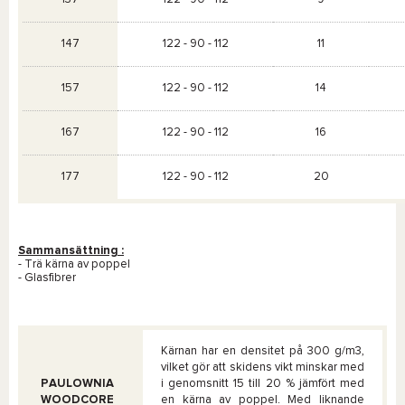
147
122 - 90 - 112
11
157
122 - 90 - 112
14
167
122 - 90 - 112
16
177
122 - 90 - 112
20
Sammansättning :
- Trä kärna av poppel
- Glasfibrer
Kärnan har en densitet på 300 g/m3,
vilket gör att skidens vikt minskar med
PAULOWNIA
i genomsnitt 15 till 20 % jämfört med
WOODCORE
en kärna av poppel. Med liknande