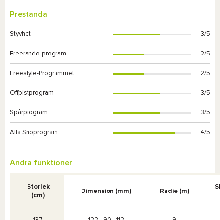
Prestanda
Styvhet
3/5
Freerando-program
2/5
Freestyle-Programmet
2/5
Offpistprogram
3/5
Spårprogram
3/5
Alla Snöprogram
4/5
Andra funktioner
Storlek
S
Dimension (mm)
Radie (m)
(cm)
137
122 - 90 - 112
9