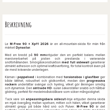
Beskrivning
Le
M-Free 90 + Xp11 2026
är en all-mountain-skida för män från
märket
Dynastar
.
Med en bredd på
90 mm
erbjuder den en perfekt balans mellan
manövrerbarhet på pisten och prestanda i varierande
snöförhållanden. Smörgåskonstruktion
med full sidewall
garanterar
utmärkt adhesion och optimal kraftöverföring, för total kontroll även på
de mest krävande underlagen.
Kärnan i
poppelved
i kombination med
torsionsbox
i glasfiber
ger
både lätthet, robusthet och glidkomfort, medan den
progressiva
rockern
underlättar svängar och hyvling, vilket gör åkningen smidig
och dynamisk. Den
sintrade HD
-sulan säkerställer snabb och hållbar
glidning, perfekt för medelnivåskidåkare som söker mångsidighet.
Tack vare sin
anpassningsbara sidecut
-linje erbjuder denna skida
en mjuk övergång mellan spetsen, mitten och hälen, vilket garanterar
utmärkt grepp på både hård snö och Pulver.
M-Free 90
är det