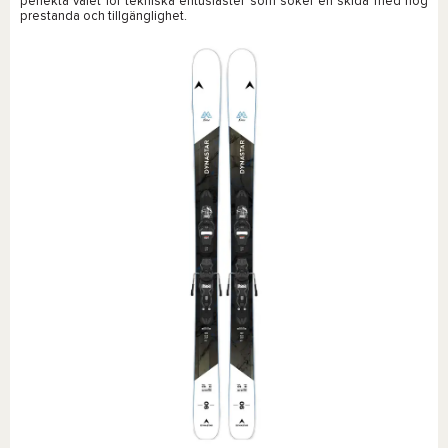
perfekta valet för tekniska entusiaster som söker en skida med hög
prestanda och tillgänglighet.