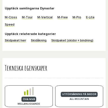
Upptäck samlingarna Dynastar
M-Cross
M-Tour
M-Vertical
M-Free
M-Pro
E-Lite
Speed
Upptäck relaterade kategorier
Skidpaket herr
Skidåkning
Skidpaket (skidor + bindning)
Tekniska egenskaper
UTFÖRSÅKNING PÅ SKIDOR
ALL-MOUNTAIN
ÖVA NIVÅ
MELLANLIGGANDE