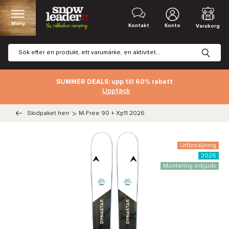
Meny
Kontakt
Konto
Varukorg
SUMMER DEALS: upp till 60% rabatt
Upptäck
Skidpaket herr
>
M-Free 90 + Xp11 2026
Utförsäljning
2026
Montering erbjuds