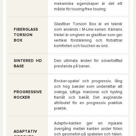
mekaniska egenskaper är det ett
måste för touring/free touring.
Glasfiber Torsion Box är en teknik
FIBERGLASS
som används i M-Line-serien. Kärnans
TORSION
trädel är omgiven av glasfiber som ger
BOX
vertikal förstärkning och förbättrar
komforten och touchen av snö.
SINTERED HD
Den ultimata änden för oöverträffad
BASE
prestanda på banan.
Rocker-spatel och progressiv, lång
och hög bakdel som underlättar att
PROGRESSIVE
svänga, luftiga manövrar och hyvling
ROCKER
framåt och bakåt. Det avgörande
attributet för en progressiv praktisk
praktik.
Adaptiv-kanten ger en mjukare
övergång mellan kanten under foten
ADAPTATIV
och geometrin på spatelen och hälen.