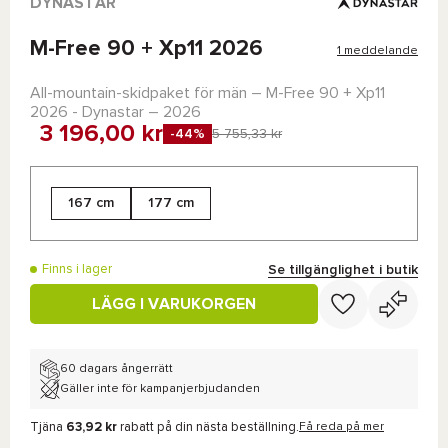
DYNASTAR
M-Free 90 + Xp11 2026
1 meddelande
All-mountain-skidpaket för män –
M-Free 90 + Xp11
2026 - Dynastar
– 2026
3 196,00 kr
-44%
5 755,33 kr
167 cm
177 cm
Se tillgänglighet i butik
Finns i lager
LÄGG I VARUKORGEN
60 dagars ångerrätt
Gäller inte för kampanjerbjudanden
Tjäna
63,92 kr
rabatt på din nästa beställning.
Få reda på mer