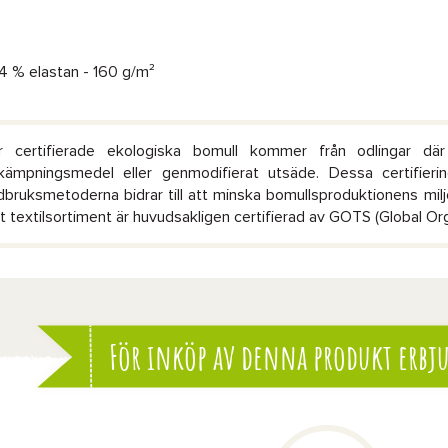
 4 % elastan - 160 g/m²
r certifierade ekologiska bomull kommer från odlingar dä
kämpningsmedel eller genmodifierat utsäde. Dessa certifierin
rdbruksmetoderna bidrar till att minska bomullsproduktionens mi
t textilsortiment är huvudsakligen certifierad av GOTS (Global Org
För inköp av denna produkt erbju