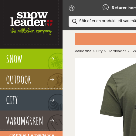
Returer ino
Välkomna
City
Herrkläder
T-s
>
>
>
SNOW
OUTDOOR
CITY
VARUMÄRKEN
Aktuellt erbjudande