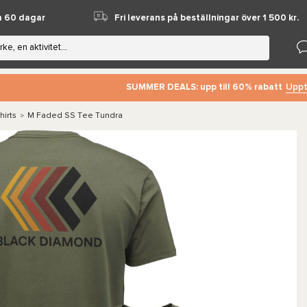
m 60 dagar
Fri leverans på beställningar över 1 500 kr.
Uppt
SUMMER DEALS: upp till 60% rabatt
hirts
M Faded SS Tee Tundra
>