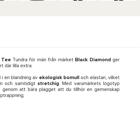
 Tee
Tundra för män från märket
Black Diamond
ger
där lilla extra.
d i en blandning av
ekologisk bomull
och elastan, vilket
n och samtidigt
stretchig
. Med varumärkets logotyp
du genom att bära plagget att du tillhör en gemenskap
ptrappning.