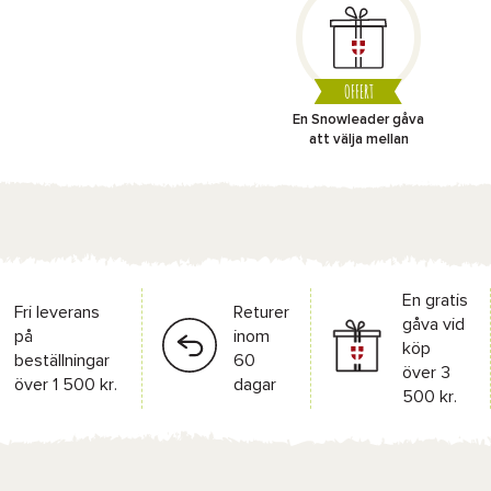
OFFERT
En Snowleader gåva
att välja mellan
En gratis
Fri leverans
Returer
gåva vid
på
inom
köp
beställningar
60
över 3
över 1 500 kr.
dagar
500 kr.