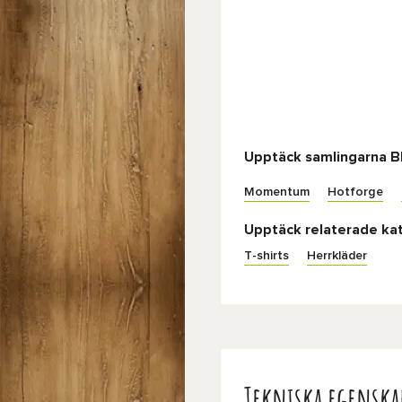
Upptäck samlingarna B
Momentum
Hotforge
Upptäck relaterade ka
T-shirts
Herrkläder
Tekniska egenska