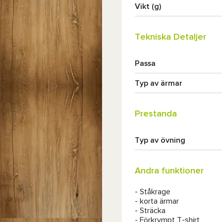
Vikt (g)
Tekniska Detaljer
Passa
Typ av ärmar
Prestanda
Typ av övning
Andra funktioner
- Ståkrage
- korta ärmar
- Sträcka
- Förkrympt T-shirt