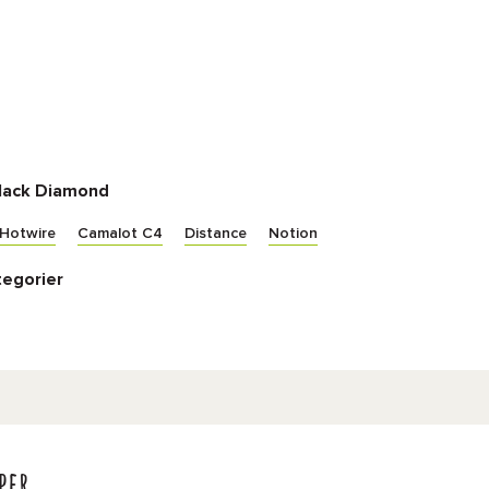
lack Diamond
Hotwire
Camalot C4
Distance
Notion
tegorier
per