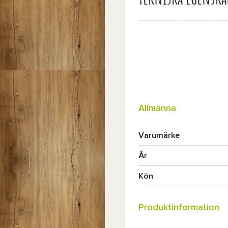
Allmänna
Varumärke
År
Kön
Produktinformation