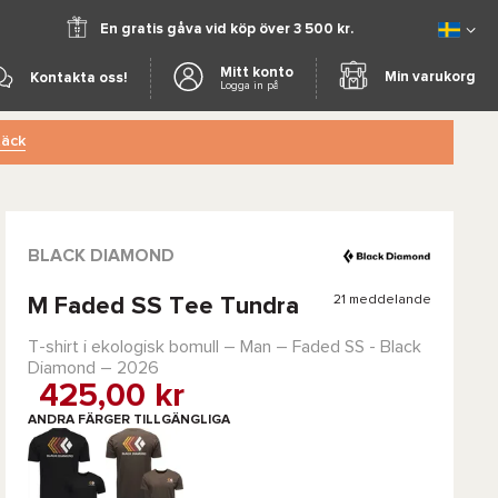
En gratis gåva vid köp över 3 500 kr.
Mitt konto
Min varukorg
Kontakta oss!
Logga in på
äck
BLACK DIAMOND
21 meddelande
M Faded SS Tee Tundra
T-shirt i ekologisk bomull – Man –
Faded SS - Black
Diamond
– 2026
425,00 kr
ANDRA FÄRGER TILLGÄNGLIGA