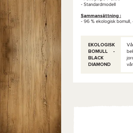
- Standardmodell
Sammansättning :
- 96 % ekologisk bomull,
EKOLOGISK
Vå
BOMULL -
be
BLACK
jo
DIAMOND
vår