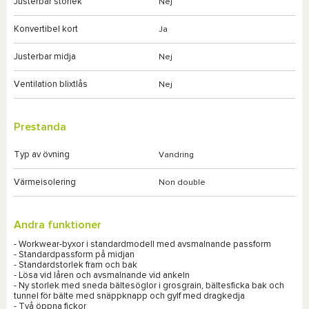
Justerbar storlek
Nej
Konvertibel kort
Ja
Justerbar midja
Nej
Ventilation blixtlås
Nej
Prestanda
Typ av övning
Vandring
Värmeisolering
Non double
Andra funktioner
- Workwear-byxor i standardmodell med avsmalnande passform
- Standardpassform på midjan
- Standardstorlek fram och bak
- Lösa vid låren och avsmalnande vid ankeln
- Ny storlek med sneda bältesöglor i grosgrain, bältesficka bak och
tunnel för bälte med snäppknapp och gylf med dragkedja
- Två öppna fickor