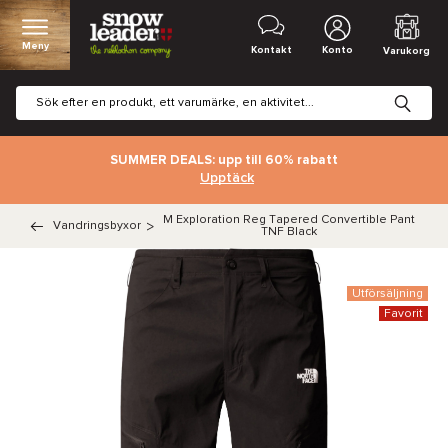
Meny
Kontakt
Konto
Varukorg
SUMMER DEALS: upp till 60% rabatt
Upptäck
M Exploration Reg Tapered Convertible Pant
Vandringsbyxor
>
TNF Black
Utförsäljning
Favorit