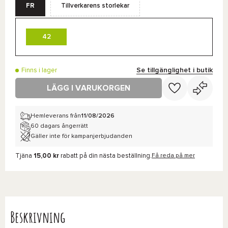
FR
Tillverkarens storlekar
42
Se tillgänglighet i butik
Finns i lager
LÄGG I VARUKORGEN
Hemleverans från
11/08/2026
60 dagars ångerrätt
Gäller inte för kampanjerbjudanden
Tjäna
15,00 kr
rabatt på din nästa beställning.
Få reda på mer
Beskrivning