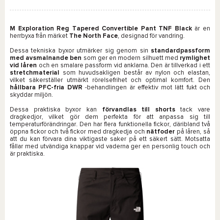
M Exploration Reg Tapered Convertible Pant TNF Black
är en
herrbyxa från märket
The North Face
, designad för vandring.
Dessa tekniska byxor utmärker sig genom sin
standardpassform
med avsmalnande ben
som ger en modern silhuett med
rymlighet
vid låren
och en smalare passform vid anklarna. Den är tillverkad i ett
stretchmaterial
som huvudsakligen består av nylon och elastan,
vilket säkerställer utmärkt rörelsefrihet och optimal komfort. Den
hållbara PFC-fria DWR
-behandlingen är effektiv mot lätt fukt och
skyddar miljön.
Dessa praktiska byxor kan
förvandlas till shorts
tack vare
dragkedjor, vilket gör dem perfekta för att anpassa sig till
temperaturförändringar. Den har flera funktionella fickor, däribland två
öppna fickor och två fickor med dragkedja och
nätfoder
på låren, så
att du kan förvara dina viktigaste saker på ett säkert sätt. Motsatta
fållar med utvändiga knappar vid vaderna ger en personlig touch och
är praktiska.