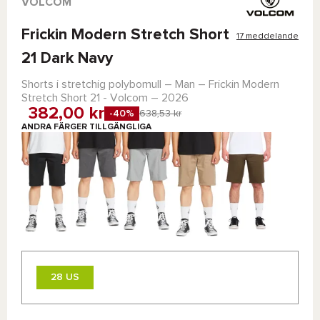
VOLCOM
Frickin Modern Stretch Short
17 meddelande
21 Dark Navy
Shorts i stretchig polybomull – Man –
Frickin Modern
Stretch Short 21 - Volcom
– 2026
382,00 kr
-40%
638,53 kr
ANDRA FÄRGER TILLGÄNGLIGA
28 US