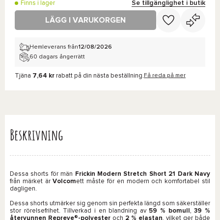
Se tillgänglighet i butik
Finns i lager
LÄGG I VARUKORGEN
Hemleverans från
12/08/2026
60 dagars ångerrätt
Tjäna
7,64 kr
rabatt på din nästa beställning.
Få reda på mer
Beskrivning
Dessa shorts för män
Frickin Modern Stretch Short 21 Dark Navy
från märket är
Volcom
ett måste för en modern och komfortabel stil
dagligen.
Dessa shorts utmärker sig genom sin perfekta längd som säkerställer
stor rörelsefrihet. Tillverkad i en blandning av
59 % bomull
,
39 %
återvunnen Repreve®-polyester
och
2 % elastan
, vilket ger både