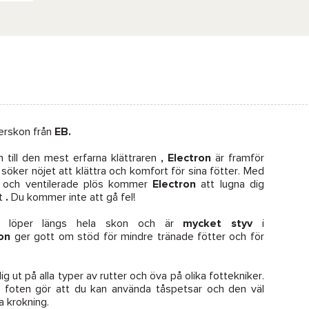
terskon från
EB.
 till den mest erfarna klättraren
, Electron
är framför
 söker nöjet att klättra och komfort för sina fötter. Med
 och ventilerade plös kommer
Electron
att lugna dig
et
.
Du kommer inte att gå fel!
löper längs hela skon och är
mycket
styv
i
on
ger gott om stöd för mindre tränade fötter och för
g ut på alla typer av rutter och öva på olika fottekniker.
 foten gör att du kan använda tåspetsar och den väl
a krokning.