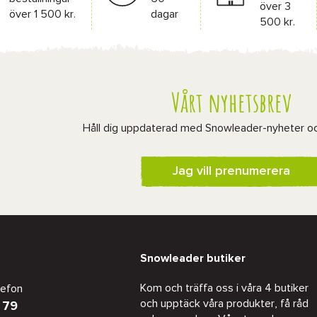
över 3
över 1 500 kr.
dagar
500 kr.
Vårt nyhetsbrev
Håll dig uppdaterad med Snowleader-nyheter o
Jag vill prenumerera
Snowleader butiker
Kom och träffa oss i våra 4 butiker
lefon
och upptäck våra produkter, få råd
 79