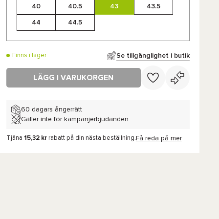
40
40.5
43
43.5
44
44.5
Se tillgänglighet i butik
Finns i lager
LÄGG I VARUKORGEN
60 dagars ångerrätt
Gäller inte för kampanjerbjudanden
Tjäna
15,32 kr
rabatt på din nästa beställning.
Få reda på mer