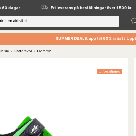
m 60 dagar
Fri leverans på beställningar över 1 500 kr.
Uppt
SUMMER DEALS: upp till 60% rabatt
pinism
Klätterskor
Electron
>
>
Utförsäljning