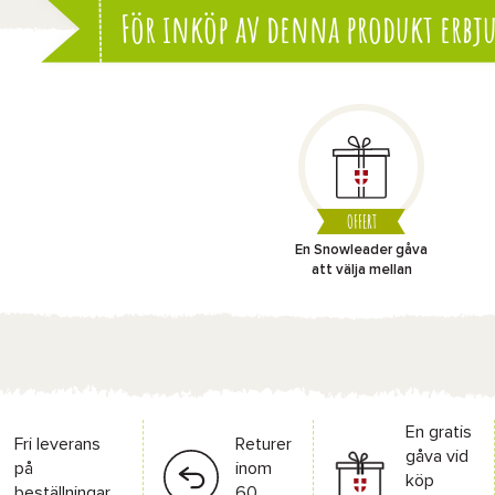
För inköp av denna produkt erbju
OFFERT
En Snowleader gåva
att välja mellan
En gratis
Fri leverans
Returer
gåva vid
på
inom
köp
beställningar
60