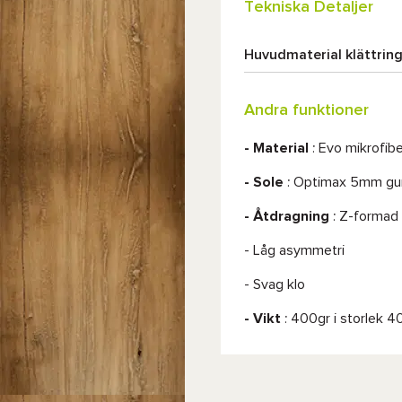
Tekniska Detaljer
Huvudmaterial klättrin
Andra funktioner
- Material
:
Evo
mikrofibe
- Sole
: Optimax 5mm g
- Åtdragning
: Z-formad
- Låg asymmetri
- Svag klo
- Vikt
: 400gr i storlek 4