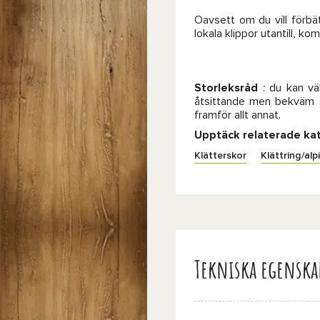
Oavsett om du vill förbä
lokala klippor utantill, k
Storleksråd
: du kan väl
åtsittande men bekväm sk
framför allt annat.
Upptäck relaterade ka
Klätterskor
Klättring/alp
Tekniska egenska