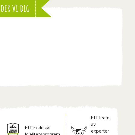
der vi dig
Ett team
av
Ett exklusivt
experter
lojalitetsprogram