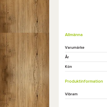
Allmänna
Varumärke
År
Kön
Produktinformation
Vibram