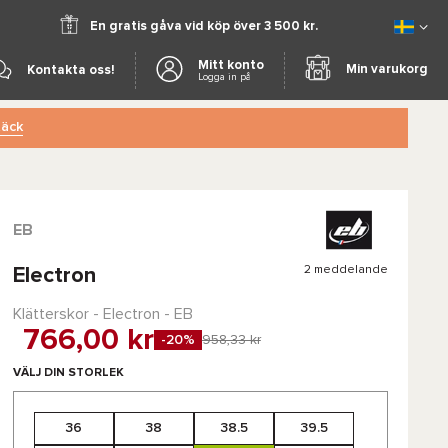
En gratis gåva vid köp över 3 500 kr.
Mitt konto
Min varukorg
Kontakta oss!
Logga in på
äck
EB
2 meddelande
Electron
Klätterskor - Electron - EB
766,00 kr
-20%
958,33 kr
VÄLJ DIN STORLEK
36
38
38.5
39.5