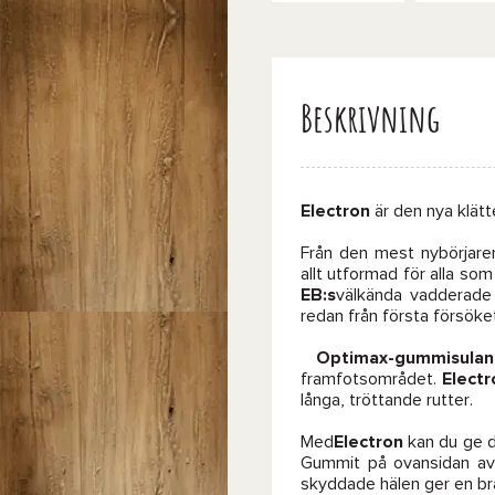
Beskrivning
Electron
är den nya klät
Från den mest nybörjaren
allt utformad för alla som
EB:s
välkända vadderade
redan från första försök
Optimax-gummisulan
framfotsområdet.
Electr
långa, tröttande rutter.
Med
Electron
kan du ge di
Gummit på ovansidan av
skyddade hälen ger en br