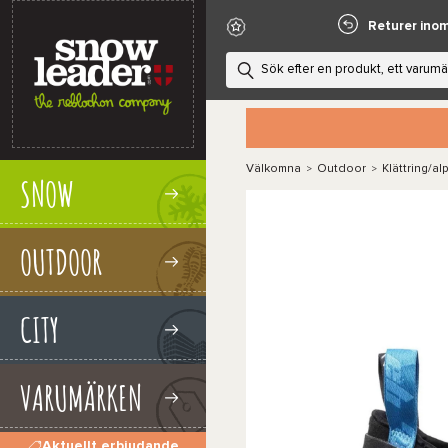
Returer ino
Välkomna
Outdoor
Klättring/al
>
>
SNOW
OUTDOOR
CITY
VARUMÄRKEN
Aktuellt erbjudande