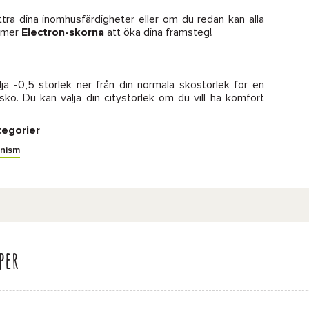
ttra dina inomhusfärdigheter eller om du redan kan alla
ommer
Electron-skorna
att öka dina framsteg!
ja -0,5 storlek ner från din normala skostorlek för en
o. Du kan välja din citystorlek om du vill ha komfort
tegorier
inism
per