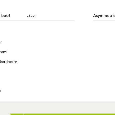
g boot
Asymmetri
Läder
r
ummi
 kardborre
0