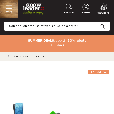
Meny
Kontakt
Konto
Varukorg
SUMMER DEALS: upp till 60% rabatt
Upptäck
Klätterskor
>
Electron
Utförsäljning