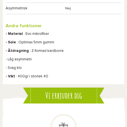
Asymmetrisk
Nej
Andra funktioner
- Material
:
Evo
mikrofiber
- Sole
: Optimax 5mm gummi
- Åtdragning
: Z-formad kardborre
- Låg asymmetri
- Svag klo
- Vikt
: 400gr i storlek 40
Vi erbjuder dig