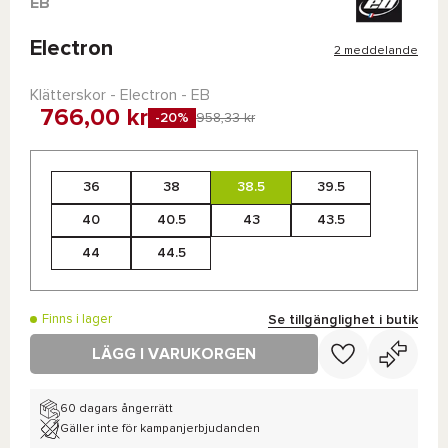
EB
Electron
2 meddelande
Klätterskor - Electron - EB
766,00 kr
-20%
958,33 kr
36
38
38.5
39.5
40
40.5
43
43.5
44
44.5
Se tillgänglighet i butik
Finns i lager
LÄGG I VARUKORGEN
60 dagars ångerrätt
Gäller inte för kampanjerbjudanden