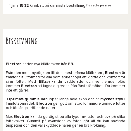
Tjäna
15,32 kr
rabatt på din nästa beställning.
Få reda på mer
Beskrivning
Electron
är den nya klätterskon från
EB.
Från den mest nybörjaren till den mest erfarna klättraren
, Electron
är
framför allt utformad för alla som söker nöjet att klättra och komfort för
sina fötter. Med
EB:s
välkända vadderade och ventilerade plös
kommer
Electron
att lugna dig redan från första försöket
.
Du kommer
inte att gå fel!
Optimax-gummisulan
löper längs hela skon och är
mycket
styv
i
framfotsområdet.
Electron
ger gott om stöd för mindre tränade fötter
och för långa, tröttande rutter.
Med
Electron
kan du ge dig ut på alla typer av rutter och öva på olika
fottekniker. Gummit på ovansidan av foten gör att du kan använda
tåspetsar och den väl skyddade hälen ger en bra krokning.