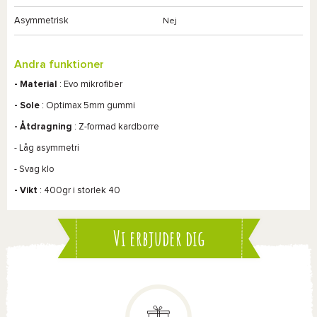
Asymmetrisk
Nej
Andra funktioner
- Material
:
Evo
mikrofiber
- Sole
: Optimax 5mm gummi
- Åtdragning
: Z-formad kardborre
- Låg asymmetri
- Svag klo
- Vikt
: 400gr i storlek 40
Vi erbjuder dig