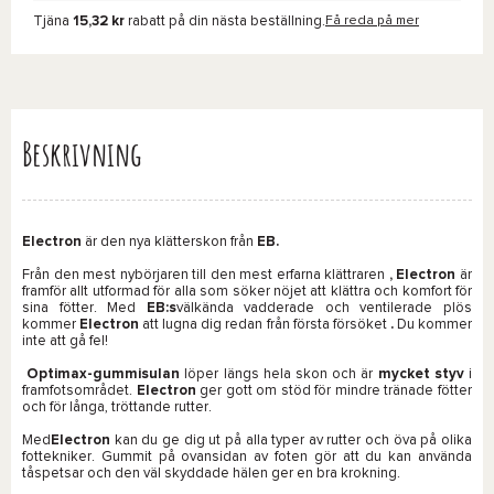
Tjäna
15,32 kr
rabatt på din nästa beställning.
Få reda på mer
Beskrivning
Electron
är den nya klätterskon från
EB.
Från den mest nybörjaren till den mest erfarna klättraren
, Electron
är
framför allt utformad för alla som söker nöjet att klättra och komfort för
sina fötter. Med
EB:s
välkända vadderade och ventilerade plös
kommer
Electron
att lugna dig redan från första försöket
.
Du kommer
inte att gå fel!
Optimax-gummisulan
löper längs hela skon och är
mycket
styv
i
framfotsområdet.
Electron
ger gott om stöd för mindre tränade fötter
och för långa, tröttande rutter.
Med
Electron
kan du ge dig ut på alla typer av rutter och öva på olika
fottekniker. Gummit på ovansidan av foten gör att du kan använda
tåspetsar och den väl skyddade hälen ger en bra krokning.