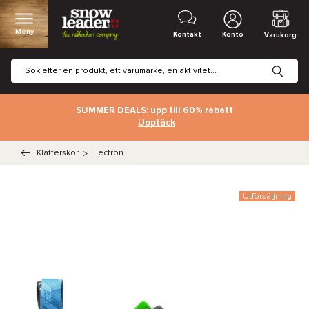
Meny
Kontakt
Konto
Varukorg
SUMMER DEALS: upp till 60% rabatt
Upptäck
Klätterskor
>
Electron
Utförsäljning