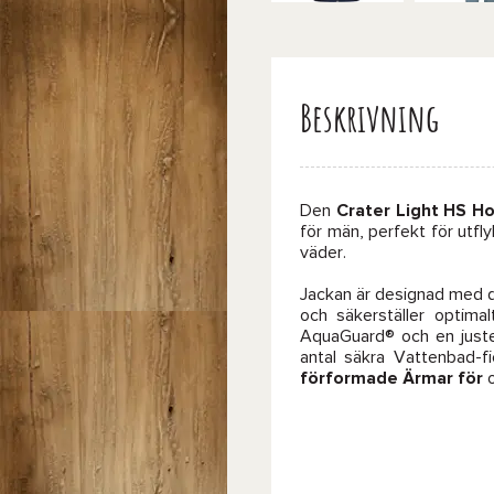
Beskrivning
Den
Crater Light HS H
för män, perfekt för utfly
väder.
Jackan är designad med 
och säkerställer optima
AquaGuard® och en just
antal säkra Vattenbad-f
förformade Ärmar för
o