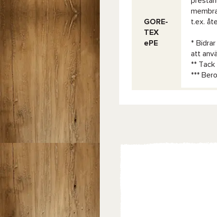
prestan
membran
GORE-
t.ex. åt
TEX
ePE
* Bidrar
att anv
** Tack
*** Ber