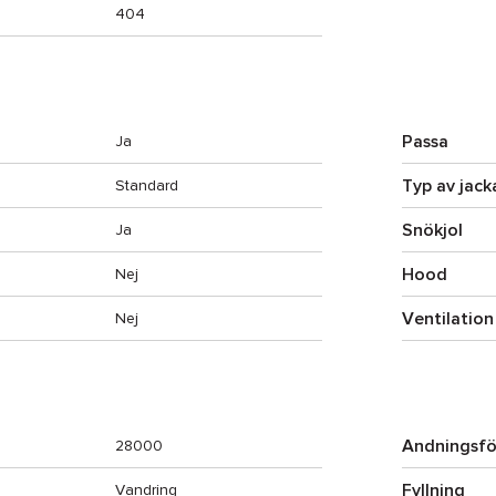
404
Passa
Ja
Typ av jack
Standard
Snökjol
Ja
Hood
Nej
Ventilation 
Nej
Andningsf
28000
Fyllning
Vandring