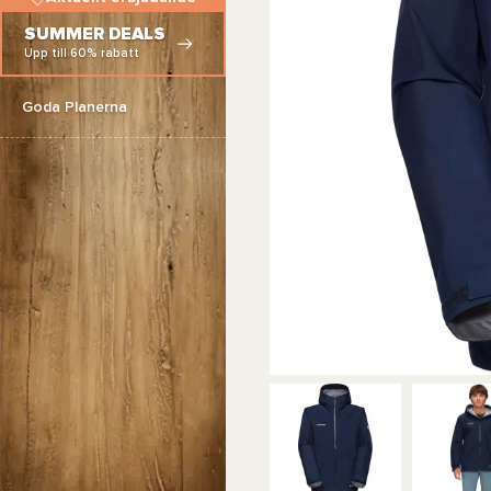
SUMMER DEALS
Upp till 60% rabatt
Goda Planerna