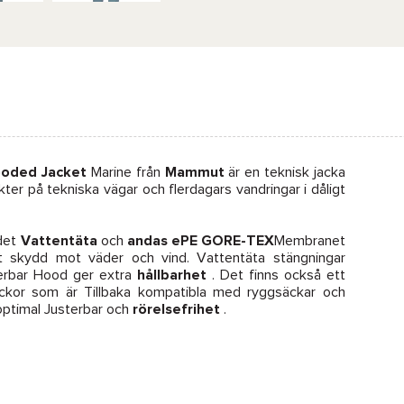
ooded Jacket
Marine från
Mammut
är en teknisk jacka
kter på tekniska vägar och flerdagars vandringar i dåligt
det
Vattentäta
och
andas ePE GORE-TEX
Membranet
lt skydd mot väder och vind. Vattentäta stängningar
erbar Hood ger extra
hållbarhet
. Det finns också ett
ickor som är Tillbaka kompatibla med ryggsäckar och
ptimal Justerbar och
rörelsefrihet
.