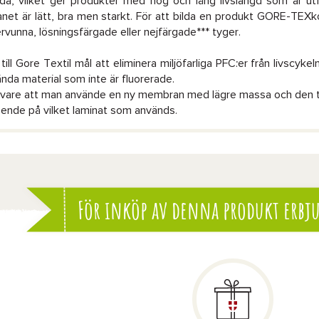
da, vilket ger produkter med hög och lång livslängd som är u
et är lätt, bra men starkt. För att bilda en produkt GORE-TE
ervunna, lösningsfärgade eller nejfärgade*** tyger.
 till Gore Textil mål att eliminera miljöfarliga PFC:er från livsc
ända material som inte är fluorerade.
 vare att man använde en ny membran med lägre massa och den te
oende på vilket laminat som används.
För inköp av denna produkt erbju