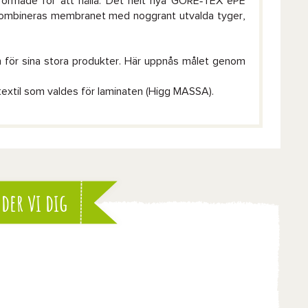
tformade för att hålla. Det helt nya GORE‑TEX ePE
Xkombineras membranet med noggrant utvalda tyger,
ykeln för sina stora produkter. Här uppnås målet genom
xtil som valdes för laminaten (Higg MASSA).
der vi dig