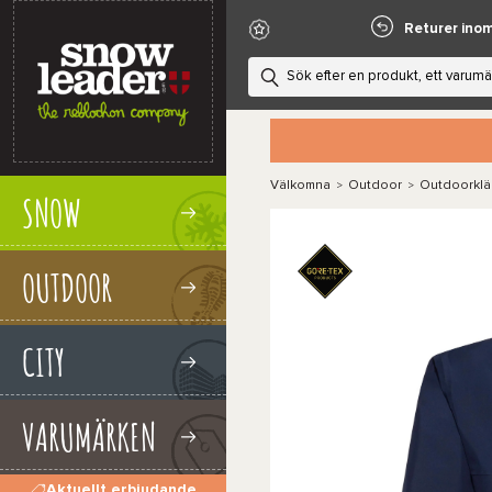
Returer ino
Välkomna
Outdoor
Outdoorklä
>
>
SNOW
OUTDOOR
CITY
VARUMÄRKEN
Aktuellt erbjudande