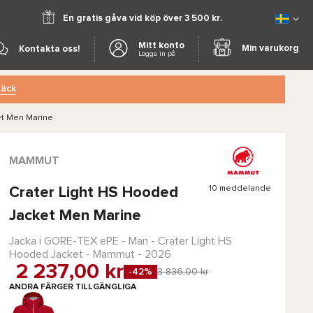
En gratis gåva vid köp över 3 500 kr.
Mitt konto
Min varukorg
Kontakta oss!
Logga in på
äck
et Men Marine
MAMMUT
10 meddelande
Crater Light HS Hooded
Jacket Men Marine
Jacka i
GORE-TEX ePE
- Man -
Crater Light HS
Hooded Jacket - Mammut
- 2026
2 237,00 kr
-42%
3 836,00 kr
ANDRA FÄRGER TILLGÄNGLIGA