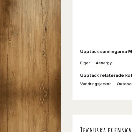
Upptäck samlingarna
Eiger
Aenergy
Upptäck relaterade ka
Vandringsjackor
Outdoor
Tekniska egenska