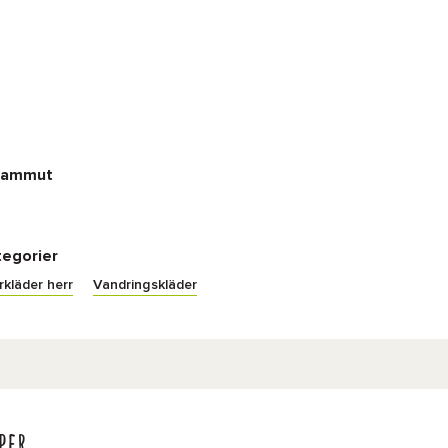
 Mammut
tegorier
kläder herr
Vandringskläder
per