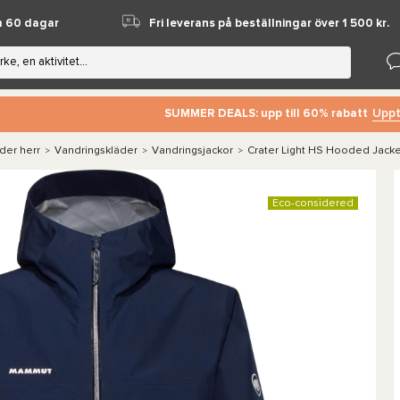
m 60 dagar
Fri leverans på beställningar över 1 500 kr.
Uppt
SUMMER DEALS: upp till 60% rabatt
der herr
Vandringskläder
Vandringsjackor
Crater Light HS Hooded Jack
>
>
>
Eco-considered