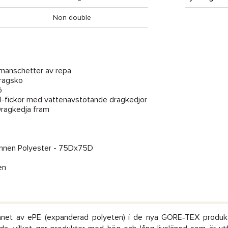
Non double
manschetter av repa
dragsko
ö
ral-fickor med vattenavstötande dragkedjor
Dragkedja fram
unnen Polyester - 75Dx75D
en
et av ePE (expanderad polyeten) i de nya GORE‑TEX produkter