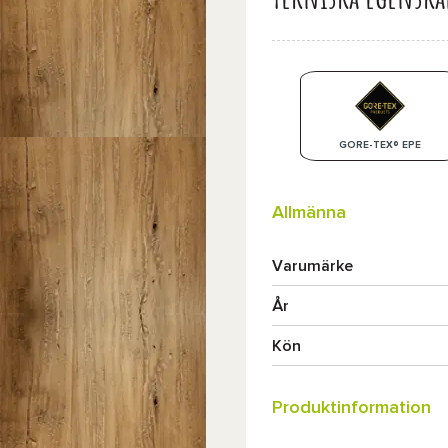
GORE-TEX® EPE
Allmänna
Varumärke
År
Kön
Produktinformation