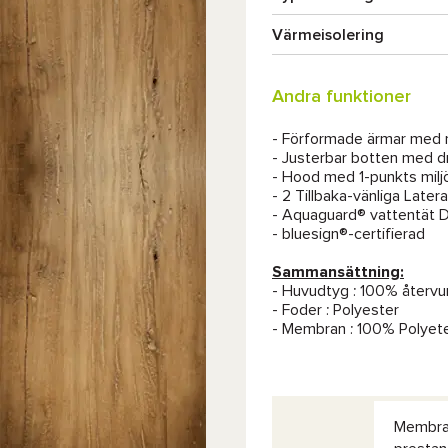
Värmeisolering
Andra funktioner
- Förformade ärmar med 
- Justerbar botten med 
- Hood med 1-punkts milj
- 2 Tillbaka-vänliga Late
- Aquaguard® vattentät 
- bluesign®-certifierad
Sammansättning:
- Huvudtyg : 100% återv
- Foder : Polyester
- Membran : 100% Polyet
Membran