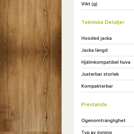
Vikt (g)
Tekniska Detaljer
Hooded jacka
Jacka längd
Hjälmkompatibel huva
Justerbar storlek
Kompakterbar
Prestanda
Ogenomtränglighet
Typ av övning