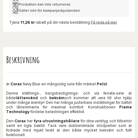
Produkten kan inte returneras
Gäller inte för kampanjerbjudanden
Tjäna
11,26 kr
rabatt på din nästa beställning.
Få reda på mer
Beskrivning
är
Corax
Navy Blue en mångsidig sele från märket
Petzl
.
Denna klättrings-, bergsbestignings- och via ferrata-sele är
både
lättanvänd
och
bekväm
och kommer att vara till stor hjälp
under många äventyr! Den har många justerbara inställningar för bältet
och lårremmarna för maximal komfort. Konstruktionen
Frame
Technology
fördelar belastningen effektivt.
Den
Corax
har
fyra utrustningshållare
för dina verktyg och tillbehör
samt en ögla baktill. Tack vare dubbeldelade stödpartier som är
fodrade med mjukt textil är den både mycket bekväm och fullt
funktionell.