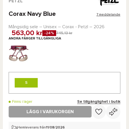
PETZL
Corax Navy Blue
7 meddelande
Mångsidig sele – Unisex –
Corax - Petzl
– 2026
563,00 kr
-24%
745,13 kr
ANDRA FÄRGER TILLGÄNGLIGA
S
Se tillgänglighet i butik
Finns i lager
LÄGG I VARUKORGEN
Hemleverans från
11/08/2026