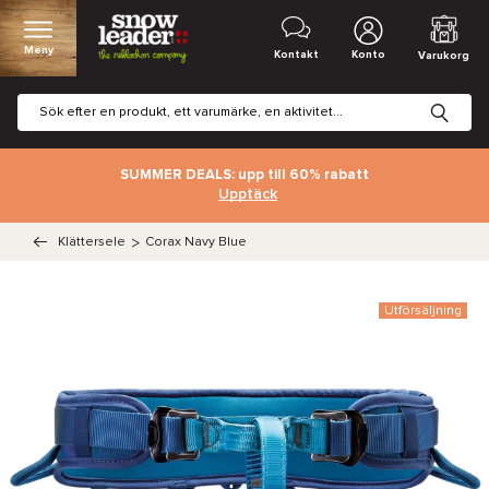
Meny
Kontakt
Konto
Varukorg
SUMMER DEALS: upp till 60% rabatt
Upptäck
Klättersele
>
Corax Navy Blue
Utförsäljning