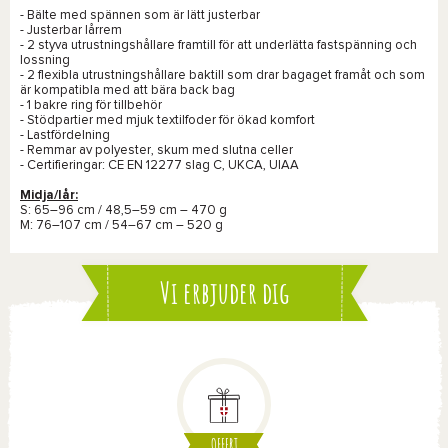
- Bälte med spännen som är lätt justerbar
- Justerbar lårrem
- 2 styva utrustningshållare framtill för att underlätta fastspänning och
lossning
- 2 flexibla utrustningshållare baktill som drar bagaget framåt och som
är kompatibla med att bära back bag
- 1 bakre ring för tillbehör
- Stödpartier med mjuk textilfoder för ökad komfort
- Lastfördelning
- Remmar av polyester, skum med slutna celler
- Certifieringar: CE EN 12277 slag C, UKCA, UIAA
Midja/lår:
S: 65–96 cm / 48,5–59 cm – 470 g
M: 76–107 cm / 54–67 cm – 520 g
Vi erbjuder dig
OFFERT