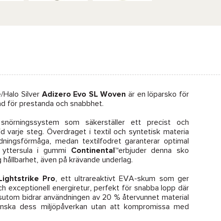
/Halo Silver
Adizero Evo SL Woven
är en löparsko för
ad för prestanda och snabbhet.
snörningssystem som säkerställer ett precist och
d varje steg. Överdraget i textil och syntetisk materia
dningsförmåga, medan textilfodret garanterar optimal
 yttersula i gummi
Continental™
erbjuder denna sko
 hållbarhet, även på krävande underlag.
Lightstrike Pro
, ett ultrareaktivt EVA-skum som ger
h exceptionell energiretur, perfekt för snabba lopp där
sutom bidrar användningen av 20 % återvunnet material
tt minska dess miljöpåverkan utan att kompromissa med