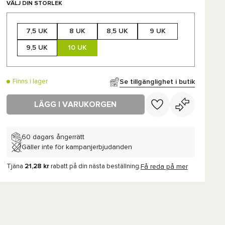
VÄLJ DIN STORLEK
7,5 UK
8 UK
8,5 UK
9 UK
9,5 UK
10 UK
Se tillgänglighet i butik
Finns i lager
LÄGG I VARUKORGEN
60 dagars ångerrätt
Gäller inte för kampanjerbjudanden
Tjäna
21,28 kr
rabatt på din nästa beställning.
Få reda på mer