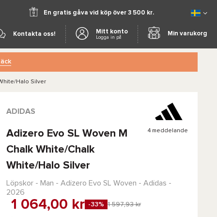
En gratis gåva vid köp över 3 500 kr.
Mitt konto
Min varukorg
Kontakta oss!
Logga in på
äck
hite/Halo Silver
ADIDAS
4 meddelande
Adizero Evo SL Woven M
Chalk White/Chalk
White/Halo Silver
Löpskor - Man -
Adizero Evo SL Woven - Adidas
-
2026
1 064,00 kr
-33%
1 597,93 kr