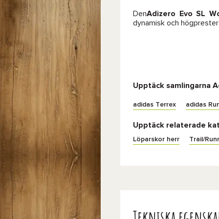
Den
Adizero Evo SL W
dynamisk och högpresteran
Upptäck samlingarna A
adidas Terrex
adidas Ru
Upptäck relaterade ka
Löparskor herr
Trail/Run
Tekniska egenska