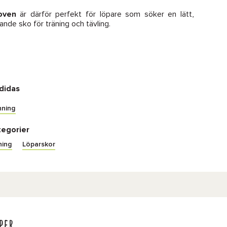
oven
är därför perfekt för löpare som söker en lätt,
de sko för träning och tävling.
didas
nning
tegorier
ning
Löparskor
per