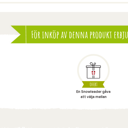
För inköp av denna produkt erbju
OFFERT
En Snowleader gåva
att välja mellan