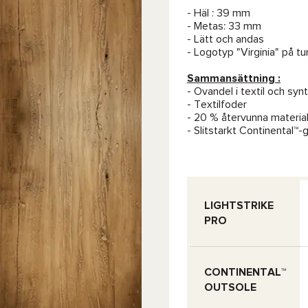
- Häl : 39 mm
- Metas: 33 mm
- Lätt och andas
- Logotyp "Virginia" på t
Sammansättning :
- Ovandel i textil och syn
- Textilfoder
- 20 % återvunna materia
- Slitstarkt Continental™
LIGHTSTRIKE
PRO
CONTINENTAL™
OUTSOLE