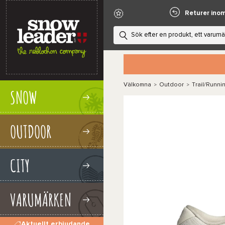
Returer ino
Välkomna
Outdoor
Trail/Runni
>
>
SNOW
OUTDOOR
CITY
VARUMÄRKEN
Aktuellt erbjudande