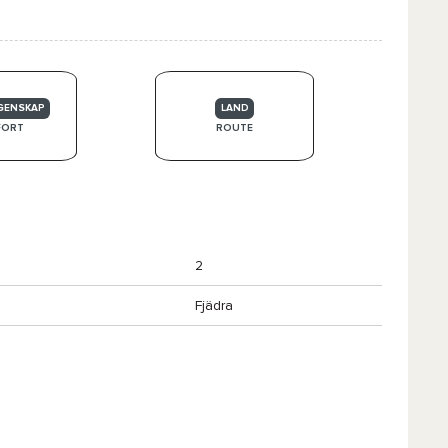
GENSKAP
LAND
FORT
ROUTE
2
Fjädra