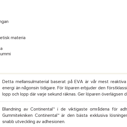
ungan
tetisk materia
la
-gummi
Detta mellansulmaterial baserat på EVA är vår mest reaktiva 
energi än någonsin tidigare. För löparen erbjuder den förstklas
lopp och lopp där varje sekund räknas. Ger löparen överlägsen d
Blandning av Continental™ i de viktigaste områdena för adhe
Gummitekniken Continental™ är den bästa exklusiva lösningen
snabb utveckling av adhesionen.