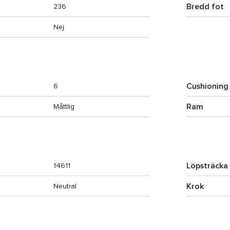
Bredd fot
236
Nej
Cushioning
6
Ram
Måttlig
Löpsträcka
14611
Krok
Neutral