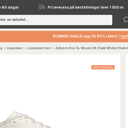
m 60 dagar
Fri leverans på beställningar över 1 500 kr.
Uppt
SUMMER DEALS: upp till 60% rabatt
ng
Löparskor
Löparskor herr
Adizero Evo SL Woven M Chalk White/Chalk W
>
>
>
Utförsäljning