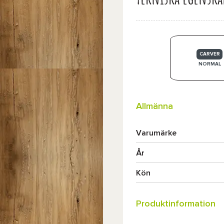
CARVER
NORMAL
Allmänna
Varumärke
År
Kön
Produktinformation