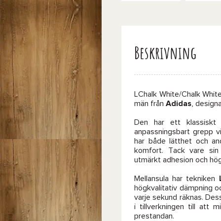
Beskrivning
LChalk White/Chalk White
män från
Adidas
, design
Den har ett klassiskt 
anpassningsbart grepp vi
har både lätthet och an
komfort. Tack vare sin
utmärkt adhesion och hög
Mellansula har tekniken
högkvalitativ dämpning oc
varje sekund räknas. Des
i tillverkningen till a
prestandan.