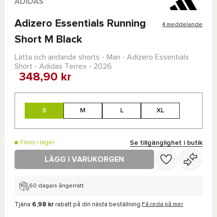
ADIDAS
Adizero Essentials Running
4 meddelande
Short M Black
Lätta och andande shorts - Man -
Adizero Essentials
Short - Adidas Terrex
- 2026
348,90 kr
S
M
L
XL
Se tillgänglighet i butik
Finns i lager
LÄGG I VARUKORGEN
60 dagars ångerrätt
Tjäna
6,98 kr
rabatt på din nästa beställning.
Få reda på mer