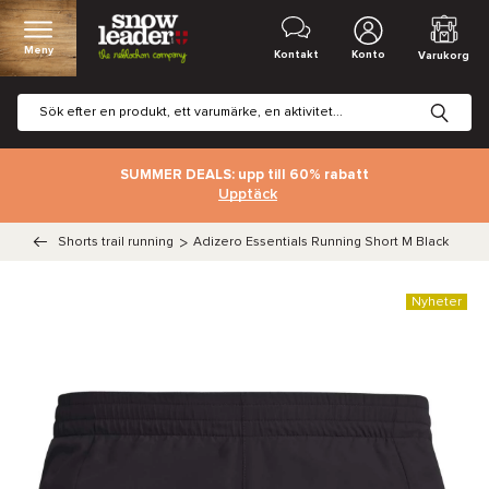
Meny
Kontakt
Konto
Varukorg
SUMMER DEALS: upp till 60% rabatt
Upptäck
Shorts trail running
>
Adizero Essentials Running Short M Black
Nyheter